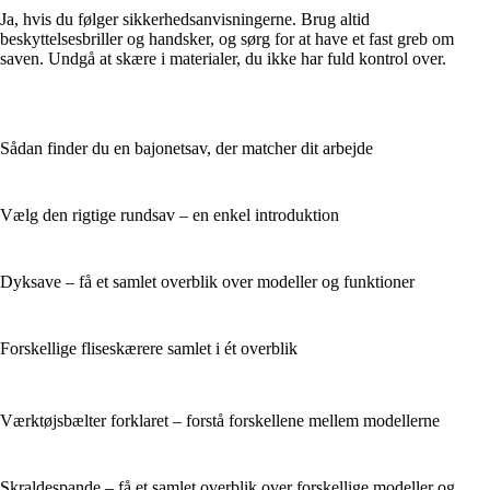
Ja, hvis du følger sikkerhedsanvisningerne. Brug altid
beskyttelsesbriller og handsker, og sørg for at have et fast greb om
saven. Undgå at skære i materialer, du ikke har fuld kontrol over.
Sådan finder du en bajonetsav, der matcher dit arbejde
Vælg den rigtige rundsav – en enkel introduktion
Dyksave – få et samlet overblik over modeller og funktioner
Forskellige fliseskærere samlet i ét overblik
Værktøjsbælter forklaret – forstå forskellene mellem modellerne
Skraldespande – få et samlet overblik over forskellige modeller og