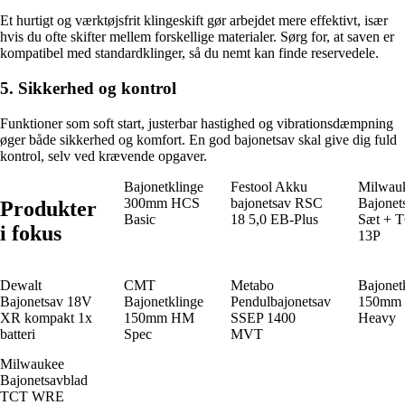
Et hurtigt og værktøjsfrit klingeskift gør arbejdet mere effektivt, især
hvis du ofte skifter mellem forskellige materialer. Sørg for, at saven er
kompatibel med standardklinger, så du nemt kan finde reservedele.
5. Sikkerhed og kontrol
Funktioner som soft start, justerbar hastighed og vibrationsdæmpning
øger både sikkerhed og komfort. En god bajonetsav skal give dig fuld
kontrol, selv ved krævende opgaver.
Bajonetklinge
Festool Akku
Milwau
300mm HCS
bajonetsav RSC
Bajonet
Produkter
Basic
18 5,0 EB-Plus
Sæt + 
i fokus
13P
Dewalt
CMT
Metabo
Bajonet
Bajonetsav 18V
Bajonetklinge
Pendulbajonetsav
150mm
XR kompakt 1x
150mm HM
SSEP 1400
Heavy
batteri
Spec
MVT
Milwaukee
Bajonetsavblad
TCT WRE