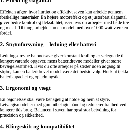
1. Effekt og slagantal
Effekten afgør, hvor hurtigt og effektivt saven kan arbejde gennem
forskellige materialer. En højere motoreffekt og et justerbart slagantal
giver bedre kontrol og fleksibilitet, især hvis du arbejder med både træ
og metal. Til tungt arbejde kan en model med over 1000 watt være en
fordel.
2. Strømforsyning – ledning eller batteri
Ledningsdrevne bajonetsave giver konstant kraft og er velegnede til
længerevarende opgaver, mens batteridrevne modeller giver større
bevægelsesfrihed. Hvis du ofte arbejder på steder uden adgang til
strøm, kan en batteridrevet model være det bedste valg. Husk at tjekke
batterikapacitet og opladningstid.
3. Ergonomi og vægt
En bajonetsav skal være behagelig at holde og nem at styre.
Letvægtsmodeller med gummibelagte håndtag reducerer træthed ved
længere tids brug. Balancen i saven har også stor betydning for
præcision og sikkerhed.
4. Klingeskift og kompatibilitet