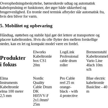
Overophedningsbeskyttelse, børnesikrede udtag og automatisk
kabeloprulning er funktioner, der øger både sikkerhed og
brugervenlighed. En tromle med termisk afbryder slår automatisk fra,
hvis den bliver for varm.
5. Mobilitet og opbevaring
Håndtag, støtteben og stabile hjul gør det lettere at transportere og
placere kabeltromlen. Hvis du ofte flytter den mellem forskellige
steder, kan en let og kompakt model være en fordel.
Elworks
LogiLink
Brennenstuhl
Kabeltromle
Professional
Kabeltrommel
Produkter
box CS1
cable drum
Vario Line
i fokus
20m
roller
4fach 10m
sch
Elma
Nordic
Pro Cable
Blue electric
Instruments
Quality
reel 25 m
kabeltromle
Kabeltromle
Cable Drum
orange-
Basicline - 40
elma 100 meter
DK
black - with
m
2,5 mm
H05VV-F
4 protective
2x1.0mm²
25m