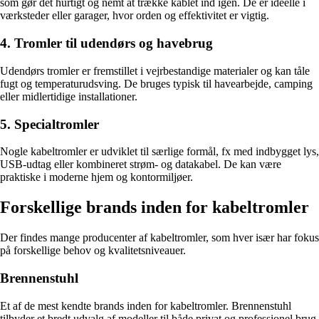
som gør det hurtigt og nemt at trække kablet ind igen. De er ideelle i
værksteder eller garager, hvor orden og effektivitet er vigtig.
4. Tromler til udendørs og havebrug
Udendørs tromler er fremstillet i vejrbestandige materialer og kan tåle
fugt og temperaturudsving. De bruges typisk til havearbejde, camping
eller midlertidige installationer.
5. Specialtromler
Nogle kabeltromler er udviklet til særlige formål, fx med indbygget lys,
USB-udtag eller kombineret strøm- og datakabel. De kan være
praktiske i moderne hjem og kontormiljøer.
Forskellige brands inden for kabeltromler
Der findes mange producenter af kabeltromler, som hver især har fokus
på forskellige behov og kvalitetsniveauer.
Brennenstuhl
Et af de mest kendte brands inden for kabeltromler. Brennenstuhl
tilbyder et bredt udvalg af modeller til både privat og professionel brug,