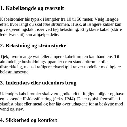
1. Kabellængde og tværsnit
Kabeltromler fås typisk i længder fra 10 til 50 meter. Vælg længde
efter, hvor langt du skal føre strømmen. Husk, at længere kabler kan
give spændingsfald, især ved høj belastning. Et tykkere kabel (større
ledertværsnit) kan afhjælpe dette.
2. Belastning og strømstyrke
Tjek, hvor mange watt eller ampere kabeltromlen kan håndtere. Til
almindelige husholdningsapparater er en standardtromle ofte
tilstrækkelig, mens kraftigere elværktøj kræver modeller med højere
belastningsevne.
3. Indendørs eller udendørs brug
Udendørs kabeltromler skal være godkendt til fugtige miljøer og have
en passende IP-klassificering (f.eks. IP44). De er typisk fremstillet i
slagfast plast eller metal og har låg over udtagene for at beskytte mod
vand og støv.
4. Sikkerhed og komfort