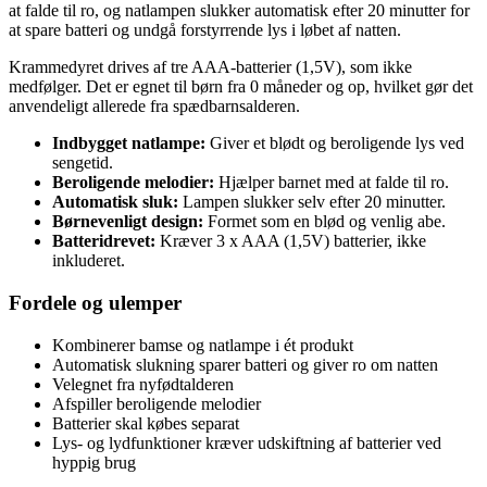
at falde til ro, og natlampen slukker automatisk efter 20 minutter for
at spare batteri og undgå forstyrrende lys i løbet af natten.
Krammedyret drives af tre AAA-batterier (1,5V), som ikke
medfølger. Det er egnet til børn fra 0 måneder og op, hvilket gør det
anvendeligt allerede fra spædbarnsalderen.
Indbygget natlampe:
Giver et blødt og beroligende lys ved
sengetid.
Beroligende melodier:
Hjælper barnet med at falde til ro.
Automatisk sluk:
Lampen slukker selv efter 20 minutter.
Børnevenligt design:
Formet som en blød og venlig abe.
Batteridrevet:
Kræver 3 x AAA (1,5V) batterier, ikke
inkluderet.
Fordele og ulemper
Kombinerer bamse og natlampe i ét produkt
Automatisk slukning sparer batteri og giver ro om natten
Velegnet fra nyfødtalderen
Afspiller beroligende melodier
Batterier skal købes separat
Lys- og lydfunktioner kræver udskiftning af batterier ved
hyppig brug