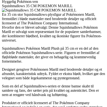
Hyggelig Pokémon-ven
Squishmallows 35 CM POKEMON MARILL
En 35 cm stor Squishmallows-plysfigur af Pokémonen Marill,
fremstillet i bløde materialer med broderede detaljer og officielt
licenseret af The Pokémon Company International.
Hvorfor den er blevet udvalgt: Denne Squishmallows Pokémon
Marill er udvalgt som repræsentant for de populære samlerbamser,
der kombinerer blødhed, kvalitet og ikoniske figurer fra Pokémon-
universet.
Squishmallows Pokémon Marill Plush på 35 cm er en del af den
officielle Pokémon Squishmallows-serie. Figuren er fremstillet af
fløjlsbløde materialer, der giver en behagelig og krammevenlig
fornemmelse.
Designet gengiver Pokémonen Marill med broderede detaljer og et
afrundet, karakteristisk udtryk. Fyldet er ekstra blødt, hvilket gør den
velegnet som både legekammerat og pyntegenstand.
Som en del af Squishmallows-serien er denne bamse skabt til
samlere og fans, der sætter pris på kvalitet og autenticitet. Den er
nem at rengøre ved håndvask og lufttørring.
Produktet er officielt licenseret af The Pokémon Company