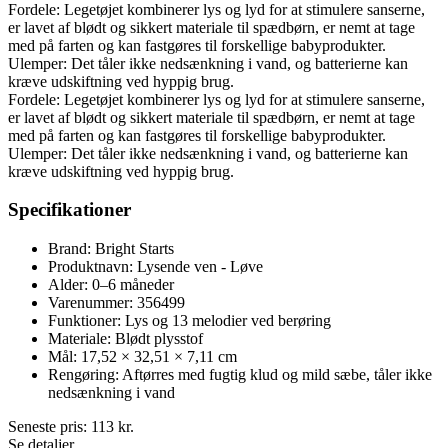
Fordele: Legetøjet kombinerer lys og lyd for at stimulere sanserne,
er lavet af blødt og sikkert materiale til spædbørn, er nemt at tage
med på farten og kan fastgøres til forskellige babyprodukter.
Ulemper: Det tåler ikke nedsænkning i vand, og batterierne kan
kræve udskiftning ved hyppig brug.
Fordele: Legetøjet kombinerer lys og lyd for at stimulere sanserne,
er lavet af blødt og sikkert materiale til spædbørn, er nemt at tage
med på farten og kan fastgøres til forskellige babyprodukter.
Ulemper: Det tåler ikke nedsænkning i vand, og batterierne kan
kræve udskiftning ved hyppig brug.
Specifikationer
Brand: Bright Starts
Produktnavn: Lysende ven - Løve
Alder: 0–6 måneder
Varenummer: 356499
Funktioner: Lys og 13 melodier ved berøring
Materiale: Blødt plysstof
Mål: 17,52 × 32,51 × 7,11 cm
Rengøring: Aftørres med fugtig klud og mild sæbe, tåler ikke
nedsænkning i vand
Seneste pris:
113
kr.
Se detaljer