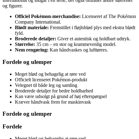
International og indgår i en serie, der også omfatter andre størrelser
og figurer.
Officiel Pokémon-merchandise:
Licenseret af The Pokémon
Company International.
Blødt materiale:
Fremstillet i fløjlsblød plys med ekstra blødt
fyld.
Broderede detaljer:
Giver et autentisk og holdbart udtryk.
Størrelse:
35 cm – en stor og krammevenlig model.
Nem rengøring:
Kan håndvaskes og lufttørres.
Fordele og ulemper
Meget blød og behagelig at røre ved
Officielt licenseret Pokémon-produkt
Velegnet til både leg og samling
Broderede detaljer for bedre holdbarhed
Kan være udsolgt på grund af høj efterspørgsel
Kræver håndvask frem for maskinvask
Fordele og ulemper
Fordele
Meget blød og behagelig at røre ved