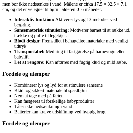
men bør ikke nedsænkes i vand. Målene er cirka 17,5 × 32,5 × 7,1
cm, og det er velegnet til børn i alderen 0–6 måneder.
Interaktiv funktion:
Aktiverer lys og 13 melodier ved
berøring.
Sansemotorisk stimulering:
Motiverer barnet til at række ud,
trække og puffe til legetøjet.
Blødt design:
Fremstillet i behagelige materialer med venligt
udtryk.
Transportabel:
Med ring til fastgørelse på barnevogn eller
babylift.
Let at rengøre:
Kan aftørres med fugtig klud og mild sæbe.
Fordele og ulemper
Kombinerer lys og lyd for at stimulere sanserne
Blødt og sikkert materiale til spædbørn
Nem at tage med på farten
Kan fastgøres til forskellige babyprodukter
Tåler ikke nedsænkning i vand
Batterier kan kræve udskiftning ved hyppig brug
Fordele og ulemper