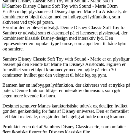
Sambro Disney Classic Soft Toy with Sound - Marie 30cm
En 30 cm høj plysbamse af Disney-figuren Marie fra Aristocats, der
kombinerer et blødt design med en indbygget lydfunktion, som
aktiveres ved tryk på poten.
Hvorfor den er blevet udvalgt: Denne Disney Classic Soft Toy fra
Sambro er udvalgt som et eksempel på et licenseret plyslegetøj, der
kombinerer klassisk Disney-design med interaktiv lyd. Den
repræsenterer en populær type bamse, som appellerer til både børn
og samlere.
Sambro Disney Classic Soft Toy with Sound - Marie er en plysfigur
baseret på den kendte kat Marie fra Disneys Aristocats. Figuren er
fremstillet som et blødt krammedyr med en højde på cirka 30
centimeter, hvilket gør den velegnet til både leg og pynt.
Bamsen har en indbygget lydfunktion, der aktiveres ved at trykke på
poten. Denne funktion tilføjer en interaktiv dimension, som gør
legen mere levende for børn.
Designet gengiver Maries karakteristiske udtryk og detaljer, hvilket
gør den genkendelig for fans af Disney-universet. Den er fremstillet
i et blødt materiale, der gør den behagelig at holde om og kramme.
Produktet er en del af Sambros Disney Classic-serie, som omfatter
flere ikoniske figurer fra Disneys klassiske film.