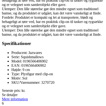
behageligt at røre ved, har en praktisk clip-on til tasker og rygsække
og er velegnet som samlerobjekt eller gave.
Ulemper: Den lille størrelse gør den mindre egnet som traditionel
bamse, og da produktet er udgået, kan det være vanskeligt at finde.
Fordele: Produktet er kompakt og let at transportere, blødt og
behageligt at røre ved, har en praktisk clip-on til tasker og rygsække
og er velegnet som samlerobjekt eller gave.
Ulemper: Den lille størrelse gør den mindre egnet som traditionel
bamse, og da produktet er udgået, kan det være vanskeligt at finde.
Specifikationer
Producent: Jazwares
Serie: Squishmallows
Model: 0196566406902
EAN: 0196566406902
Højde: 9 cm
Type: Plysfigur med clip-on
Motiv: Sol
SKU/Varenummer: 3270720
Seneste pris:
kr.
Se detaljer
Mere information
6