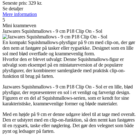
Seneste pris:
329
kr.
Se detaljer
Mere information
5
Mini krammeven
Jazwares Squishmallows - 9 cm P18 Clip On - Sol
En kompakt Squishmallows-plysfigur på 9 cm med clip-on, der gør
den nem at fastgøre på tasker eller rygsække. Designet som en lille
sol med blød overflade og krammevenlig form.
Hvorfor den er blevet udvalgt: Denne Squishmallows-figur er
udvalgt som eksempel på en miniatureversion af de populære
plysfigurer, der kombinerer samlerglæde med praktisk clip-on-
funktion til brug på farten.
Jazwares Squishmallows - 9 cm P18 Clip On - Sol er en lille, blød
plysfigur, der repræsenterer en sol i et venligt og farverigt design.
Figuren er en del af Squishmallows-serien, som er kendt for sine
karakteristiske, krammevenlige former og bløde materialer.
Med en højde på 9 cm er denne udgave ideel til at tage med overalt.
Den er udstyret med en clip-on-funktion, så den nemt kan fastgøres
til en rygsæk, taske eller nøglering. Det gør den velegnet som både
pynt og ledsager på farten.