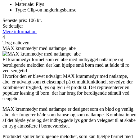
Materiale: Plys
Type: Clip-on nøgleringsbamse
Seneste pris:
106
kr.
Se detaljer
Mere information
4
Tryg natteven
MAX krammedyr med natlampe, abe
Et krammedyr formet som en abe med indbygget natlampe og
beroligende melodier, der kan hjælpe små børn med at falde til ro
ved sengetid.
Hvorfor den er blevet udvalgt: MAX krammedyr med natlampe,
abe, er udvalgt som et eksempel på et multifunktionelt sovedyr, der
kombinerer tryghed, lys og lyd i ét produkt. Det repræsenterer en
populær løsning til børn, der har brug for beroligende stimuli ved
sengetid.
MAX krammedyr med natlampe er designet som en blød og venlig
abe, der fungerer både som bamse og som natlampe. Kombinationen
af det bløde ydre og det indbyggede lys gør den velegnet til at skabe
en tryg atmosfære i børneværelset.
Produktet spiller beroligende melodier, som kan hjælpe barnet med