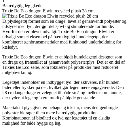
1
Bæredygtig leg glæde
Trixie Be Eco dragon Elwin recycled plush 28 cm
Et plyslegetøj formet som en drage, lavet af genanvendt polyester og
udstyret med lyd, der gør det sjovt og stimulerende for hunde.
Hvorfor den er blevet udvalgt: Trixie Be Eco dragon Elwin er
udvalgt som et eksempel på bæredygtigt hundelegetøj, der
kombinerer genbrugsmaterialer med funktionel underholdning for
kæledyr.
Trixie Be Eco dragon Elwin er et blødt hundelegetøj designet som
en drage og fremstillet af genanvendt polyesterplys. Det er en del af
Trixies Be Eco-serie, som fokuserer på produkter med reduceret
miljøpåvirkning.
Legetøjet indeholder en indbygget lyd, der aktiveres, når hunden
bider eller trykker på det, hvilket gør legen mere engagerende. Den
28 cm lange drage er velegnet til både små og mellemstore hunde,
der nyder at lege og bære rundt på bløde genstande.
Materialet i plys giver en behagelig tekstur, mens den genbrugte
polyester bidrager til en mere bæredygtig produktion.
Kombinationen af blødhed og lyd gør legetøjet til en alsidig
mulighed for både hygge og leg.