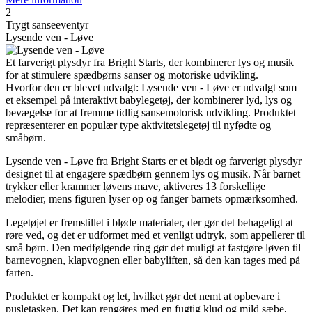
2
Trygt sanseeventyr
Lysende ven - Løve
Et farverigt plysdyr fra Bright Starts, der kombinerer lys og musik
for at stimulere spædbørns sanser og motoriske udvikling.
Hvorfor den er blevet udvalgt: Lysende ven - Løve er udvalgt som
et eksempel på interaktivt babylegetøj, der kombinerer lyd, lys og
bevægelse for at fremme tidlig sansemotorisk udvikling. Produktet
repræsenterer en populær type aktivitetslegetøj til nyfødte og
småbørn.
Lysende ven - Løve fra Bright Starts er et blødt og farverigt plysdyr
designet til at engagere spædbørn gennem lys og musik. Når barnet
trykker eller krammer løvens mave, aktiveres 13 forskellige
melodier, mens figuren lyser op og fanger barnets opmærksomhed.
Legetøjet er fremstillet i bløde materialer, der gør det behageligt at
røre ved, og det er udformet med et venligt udtryk, som appellerer til
små børn. Den medfølgende ring gør det muligt at fastgøre løven til
barnevognen, klapvognen eller babyliften, så den kan tages med på
farten.
Produktet er kompakt og let, hvilket gør det nemt at opbevare i
pusletasken. Det kan rengøres med en fugtig klud og mild sæbe,