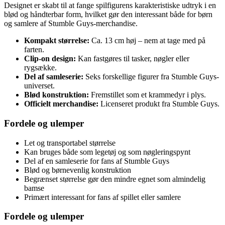
Designet er skabt til at fange spilfigurens karakteristiske udtryk i en
blød og håndterbar form, hvilket gør den interessant både for børn
og samlere af Stumble Guys-merchandise.
Kompakt størrelse:
Ca. 13 cm høj – nem at tage med på
farten.
Clip-on design:
Kan fastgøres til tasker, nøgler eller
rygsække.
Del af samleserie:
Seks forskellige figurer fra Stumble Guys-
universet.
Blød konstruktion:
Fremstillet som et krammedyr i plys.
Officielt merchandise:
Licenseret produkt fra Stumble Guys.
Fordele og ulemper
Let og transportabel størrelse
Kan bruges både som legetøj og som nøgleringspynt
Del af en samleserie for fans af Stumble Guys
Blød og børnevenlig konstruktion
Begrænset størrelse gør den mindre egnet som almindelig
bamse
Primært interessant for fans af spillet eller samlere
Fordele og ulemper