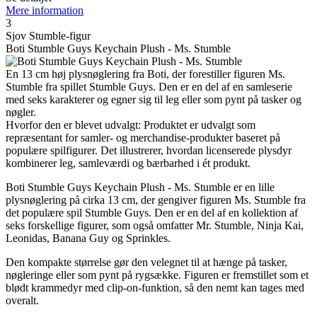
Mere information
3
Sjov Stumble-figur
Boti Stumble Guys Keychain Plush - Ms. Stumble
En 13 cm høj plysnøglering fra Boti, der forestiller figuren Ms.
Stumble fra spillet Stumble Guys. Den er en del af en samleserie
med seks karakterer og egner sig til leg eller som pynt på tasker og
nøgler.
Hvorfor den er blevet udvalgt: Produktet er udvalgt som
repræsentant for samler- og merchandise-produkter baseret på
populære spilfigurer. Det illustrerer, hvordan licenserede plysdyr
kombinerer leg, samleværdi og bærbarhed i ét produkt.
Boti Stumble Guys Keychain Plush - Ms. Stumble er en lille
plysnøglering på cirka 13 cm, der gengiver figuren Ms. Stumble fra
det populære spil Stumble Guys. Den er en del af en kollektion af
seks forskellige figurer, som også omfatter Mr. Stumble, Ninja Kai,
Leonidas, Banana Guy og Sprinkles.
Den kompakte størrelse gør den velegnet til at hænge på tasker,
nøgleringe eller som pynt på rygsække. Figuren er fremstillet som et
blødt krammedyr med clip-on-funktion, så den nemt kan tages med
overalt.