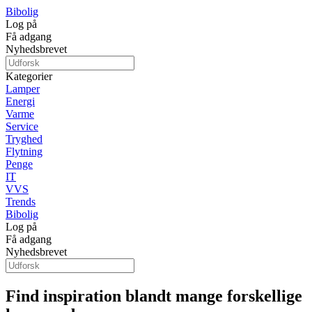
Bibolig
Log på
Få adgang
Nyhedsbrevet
Kategorier
Lamper
Energi
Varme
Service
Tryghed
Flytning
Penge
IT
VVS
Trends
Bibolig
Log på
Få adgang
Nyhedsbrevet
Find inspiration blandt mange forskellige