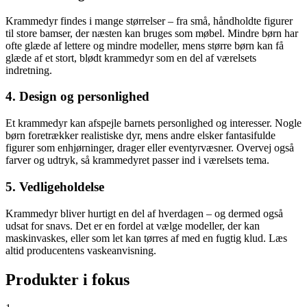
Krammedyr findes i mange størrelser – fra små, håndholdte figurer
til store bamser, der næsten kan bruges som møbel. Mindre børn har
ofte glæde af lettere og mindre modeller, mens større børn kan få
glæde af et stort, blødt krammedyr som en del af værelsets
indretning.
4. Design og personlighed
Et krammedyr kan afspejle barnets personlighed og interesser. Nogle
børn foretrækker realistiske dyr, mens andre elsker fantasifulde
figurer som enhjørninger, drager eller eventyrvæsner. Overvej også
farver og udtryk, så krammedyret passer ind i værelsets tema.
5. Vedligeholdelse
Krammedyr bliver hurtigt en del af hverdagen – og dermed også
udsat for snavs. Det er en fordel at vælge modeller, der kan
maskinvaskes, eller som let kan tørres af med en fugtig klud. Læs
altid producentens vaskeanvisning.
Produkter i fokus