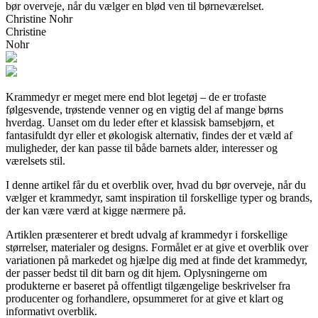
bør overveje, når du vælger en blød ven til børneværelset.
Christine Nohr
Christine
Nohr
Krammedyr er meget mere end blot legetøj – de er trofaste
følgesvende, trøstende venner og en vigtig del af mange børns
hverdag. Uanset om du leder efter et klassisk bamsebjørn, et
fantasifuldt dyr eller et økologisk alternativ, findes der et væld af
muligheder, der kan passe til både barnets alder, interesser og
værelsets stil.
I denne artikel får du et overblik over, hvad du bør overveje, når du
vælger et krammedyr, samt inspiration til forskellige typer og brands,
der kan være værd at kigge nærmere på.
Artiklen præsenterer et bredt udvalg af krammedyr i forskellige
størrelser, materialer og designs. Formålet er at give et overblik over
variationen på markedet og hjælpe dig med at finde det krammedyr,
der passer bedst til dit barn og dit hjem. Oplysningerne om
produkterne er baseret på offentligt tilgængelige beskrivelser fra
producenter og forhandlere, opsummeret for at give et klart og
informativt overblik.