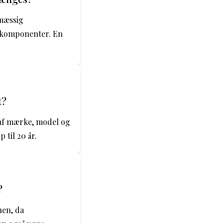
lmæssig
f komponenter. En
t?
 af mærke, model og
til 20 år.
?
nen, da