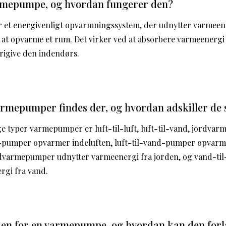
rmepumpe, og hvordan fungerer den?
et energivenligt opvarmningssystem, der udnytter varmeener
r at opvarme et rum. Det virker ved at absorbere varmeenergi 
rigive den indendørs.
armepumper findes der, og hvordan adskiller de 
e typer varmepumper er luft-til-luft, luft-til-vand, jordvarm
ft-pumper opvarmer indeluften, luft-til-vand-pumper opvarm
dvarmepumper udnytter varmeenergi fra jorden, og vand-t
rgi fra vand.
iden for en varmepumpe, og hvordan kan den for