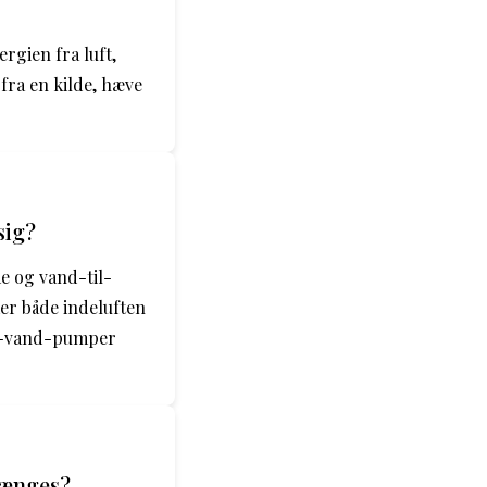
gien fra luft,
fra en kilde, hæve
sig?
e og vand-til-
er både indeluften
il-vand-pumper
længes?