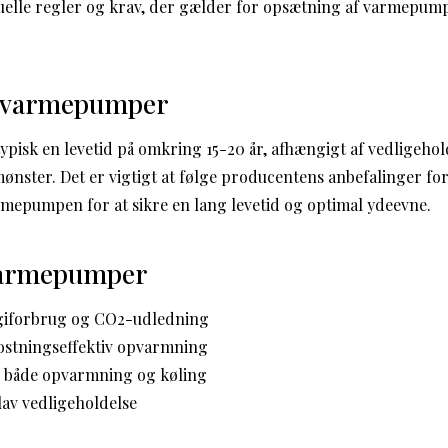
lle regler og krav, der gælder for opsætning af varmepum
r varmepumper
isk en levetid på omkring 15-20 år, afhængigt af vedligeholde
mønster. Det er vigtigt at følge producentens anbefalinger for
rmepumpen for at sikre en lang levetid og optimal ydeevne.
varmepumper
giforbrug og CO2-udledning
stningseffektiv opvarmning
l både opvarmning og køling
lav vedligeholdelse