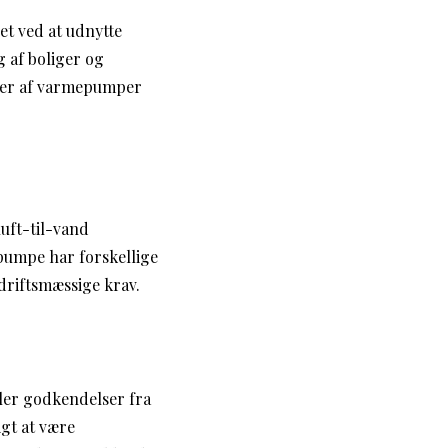
et ved at udnytte
 af boliger og
yper af varmepumper
uft-til-vand
umpe har forskellige
driftsmæssige krav.
ller godkendelser fra
gt at være