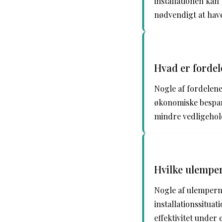
installationen ka
nødvendigt at have
Hvad er forde
Nogle af fordelen
økonomiske bespar
mindre vedligehol
Hvilke ulempe
Nogle af ulempern
installationssitua
effektivitet under