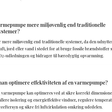
armepumpe mere miljøvenlig end traditionelle
ystemer?
mere miljøvenlig end traditionelle systemer, da den udnytt
ft, jord eller vand i stedet for at bruge fossile brændstoffer s
O2-udledningen og bidrager til bæredygtig opvarmning.
an optimere effektiviteten af en varmepumpe?
en varmepumpe kan optimeres ved at sikre korrekt dimensioner
allere isolering og energieffektive vinduer, regulere tempera
eeftersyn og sikre fri luftcirkulation omkring udedelen.