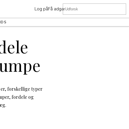
Log på
Få adgang
NDS
dele
pumpe
r, forskellige typer
mper, fordele og
æg.