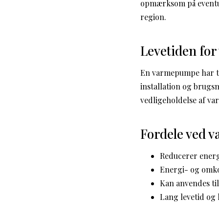
opmærksom på eventue
region.
Levetiden fo
En varmepumpe har typ
installation og brugs
vedligeholdelse af va
Fordele ved 
Reducerer ener
Energi- og omko
Kan anvendes ti
Lang levetid og 