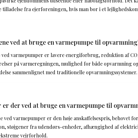
n påvirke ejendommens udseende eller nabolagsforhold. Det k
 tilladelse fra ejerforeningen, hvis man bor i et lejlighedsko
lene ved at bruge en varmepumpe til opvarmning
e ved varmepumper er lavere energiforbrug, reduktion af C
elser på varmeregningen, mulighed for både opvarmning og
delse sammenlignet med traditionelle opvarmningssystemer.
r er der ved at bruge en varmepumpe til opvarm
e ved varmepumper er den høje anskaffelsespris, behovet fo
tion, støjgener fra udendørs-enheder, afhængighed af elektrici
 ekstreme vejrforhold.