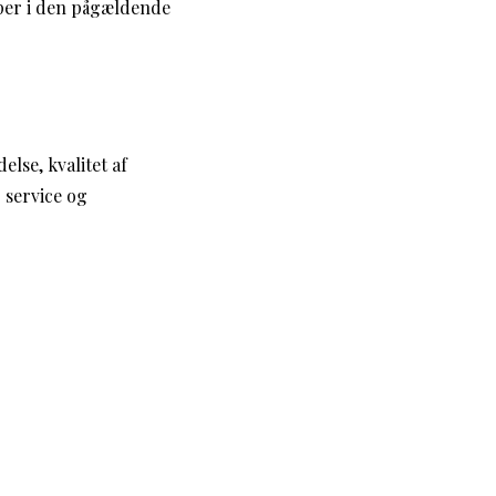
per i den pågældende
lse, kvalitet af
 service og