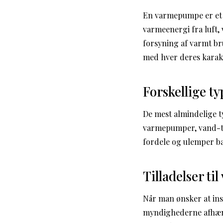
En varmepumpe er et t
varmeenergi fra luft,
forsyning af varmt br
med hver deres karak
Forskellige t
De mest almindelige t
varmepumper, vand-t
fordele og ulemper ba
Tilladelser t
Når man ønsker at ins
myndighederne afhængi