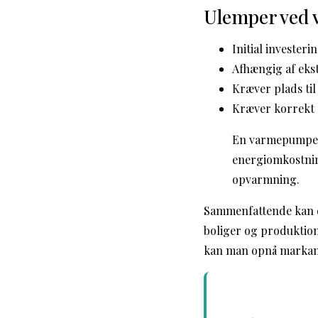
Ulemper ved
Initial invester
Afhængig af eks
Kræver plads til
Kræver korrekt d
En varmepumpe h
energiomkostning
opvarmning.
Sammenfattende kan de
boliger og produktion
kan man opnå markant