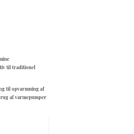
 mine
v til traditionel
ng til opvarmning af
g brug af varmepumper