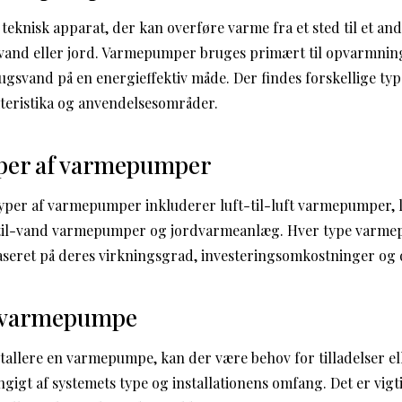
eknisk apparat, der kan overføre varme fra et sted til et and
 vand eller jord. Varmepumper bruges primært til opvarmning
ugsvand på en energieffektiv måde. Der findes forskellige t
teristika og anvendelsesområder.
yper af varmepumper
yper af varmepumper inkluderer luft-til-luft varmepumper, l
il-vand varmepumper og jordvarmeanlæg. Hver type varmep
seret på deres virkningsgrad, investeringsomkostninger og 
il varmepumpe
tallere en varmepumpe, kan der være behov for tilladelser e
gt af systemets type og installationens omfang. Det er vigti