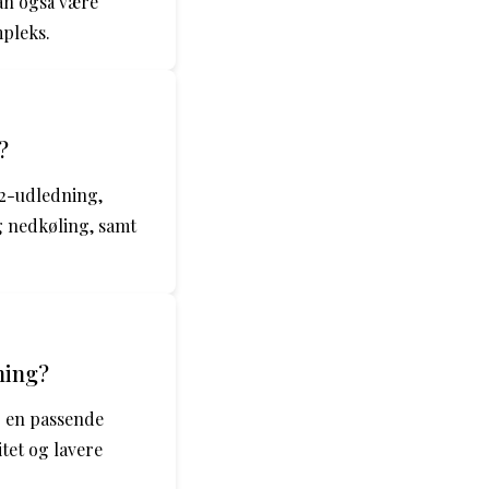
an også være
mpleks.
?
O2-udledning,
 nedkøling, samt
ning?
r en passende
tet og lavere