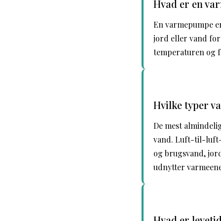
Hvad er en va
En varmepumpe er 
jord eller vand fo
temperaturen og f
Hvilke typer v
De mest almindelig
vand. Luft-til-lu
og brugsvand, jor
udnytter varmeene
Hvad er levet