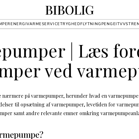
BIBOLIG
MPER
ENERGI
VARME
SERVICE
TRYGHED
FLYTNING
PENGE
IT
VVS
TRE
pumper | Læs for
emper ved varme
i se nærmere på varmepumper, herunder hvad en varmepumpe e
delser til opsætning af varmepumper, levetiden for varmepu
mper samt andre relevante emner omkring varmepumpeanl
varmepumpe?