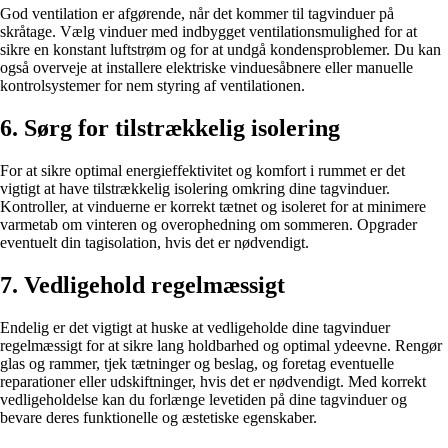
God ventilation er afgørende, når det kommer til tagvinduer på
skråtage. Vælg vinduer med indbygget ventilationsmulighed for at
sikre en konstant luftstrøm og for at undgå kondensproblemer. Du kan
også overveje at installere elektriske vinduesåbnere eller manuelle
kontrolsystemer for nem styring af ventilationen.
6. Sørg for tilstrækkelig isolering
For at sikre optimal energieffektivitet og komfort i rummet er det
vigtigt at have tilstrækkelig isolering omkring dine tagvinduer.
Kontroller, at vinduerne er korrekt tætnet og isoleret for at minimere
varmetab om vinteren og overophedning om sommeren. Opgrader
eventuelt din tagisolation, hvis det er nødvendigt.
7. Vedligehold regelmæssigt
Endelig er det vigtigt at huske at vedligeholde dine tagvinduer
regelmæssigt for at sikre lang holdbarhed og optimal ydeevne. Rengør
glas og rammer, tjek tætninger og beslag, og foretag eventuelle
reparationer eller udskiftninger, hvis det er nødvendigt. Med korrekt
vedligeholdelse kan du forlænge levetiden på dine tagvinduer og
bevare deres funktionelle og æstetiske egenskaber.