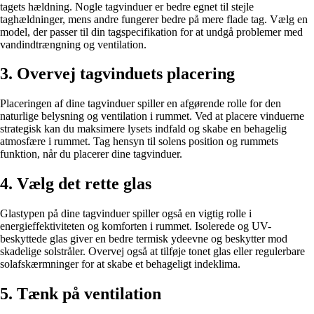
tagets hældning. Nogle tagvinduer er bedre egnet til stejle
taghældninger, mens andre fungerer bedre på mere flade tag. Vælg en
model, der passer til din tagspecifikation for at undgå problemer med
vandindtrængning og ventilation.
3. Overvej tagvinduets placering
Placeringen af dine tagvinduer spiller en afgørende rolle for den
naturlige belysning og ventilation i rummet. Ved at placere vinduerne
strategisk kan du maksimere lysets indfald og skabe en behagelig
atmosfære i rummet. Tag hensyn til solens position og rummets
funktion, når du placerer dine tagvinduer.
4. Vælg det rette glas
Glastypen på dine tagvinduer spiller også en vigtig rolle i
energieffektiviteten og komforten i rummet. Isolerede og UV-
beskyttede glas giver en bedre termisk ydeevne og beskytter mod
skadelige solstråler. Overvej også at tilføje tonet glas eller regulerbare
solafskærmninger for at skabe et behageligt indeklima.
5. Tænk på ventilation