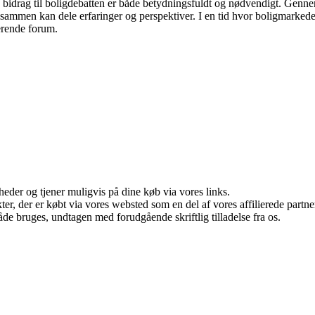
s bidrag til boligdebatten er både betydningsfuldt og nødvendigt. Gennem
r sammen kan dele erfaringer og perspektiver. I en tid hvor boligmarked
derende forum.
eder og tjener muligvis på dine køb via vores links.
ukter, der er købt via vores websted som en del af vores affilierede par
åde bruges, undtagen med forudgående skriftlig tilladelse fra os.