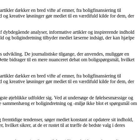
rtikler dækker en bred vifte af emner, fra boligfinansiering til
d og kreative løsninger gør mediet til en værdifuld kilde for dem, der
af dybdegående analyser, informative artikler og inspirerende indhold
ld og boligindretning tilbyder mediet læserne indsigt, der kan hjælpe
s udvikling. De journalistiske tilgange, der anvendes, muliggør en
ette bidrager til en mere nuanceret debat om boligspørgsmål, hvilket
rtikler dækker en bred vifte af emner, fra boligfinansiering til
d og kreative løsninger gør mediet til en værdifuld kilde for dem, der
gtigste øjeblikke udfolder sig. Ved at undersøge de følelsesmæssige og
denne sammenhæng er boligindretning og -miljø ikke blot et spørgsmål om
 fremtidige tendenser, søger mediet konstant at opdatere sit indhold,
vilket sikrer, at de er rustet til at træffe de bedste valg i deres