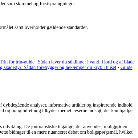
kader som skimmel og frostsprængninger.
formålet samt overholder gældende standarder.
Trin for trin-guide | Sådan laver du stiklinger i vand, i jord og af blade
g skadedyr: Sådan forebygger og bekæmper du kryb i huset
•
Guide
af dybdegående analyser, informative artikler og inspirerende indhold
ld og boligindretning tilbyder mediet læserne indsigt, der kan hjælpe
s udvikling. De journalistiske tilgange, der anvendes, muliggør en
ette bidrager til en mere nuanceret debat om boligspørgsmål, hvilket