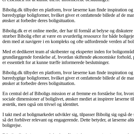
Bibolig.dk tilbyder en platform, hvor læserne kan finde inspiration og r
bæredygtige boligformer, hvilket giver et omfattende billede af de mang
ønsker at forbedre deres boligsituation.
Bibolig.dk er et online medie, der har til formål at belyse og diskut
stræber Bibolig efter at være en uvurderlig ressource for både bolige
dem med at navigere i en kompleks og ofte udfordrende verden af bol
Med et dedikeret team af skribenter og eksperter inden for boligområde
grundlæggende forståelse af, hvordan skiftende økonomiske forhold, po
er essentielt for at kunne træffe informerede beslutninger.
Bibolig.dk tilbyder en platform, hvor læserne kan finde inspiration og r
bæredygtige boligformer, hvilket giver et omfattende billede af de mang
ønsker at forbedre deres boligsituation.
En central del af Biboligs mission er at fremme en forståelse for, hvor
sociale dimensioner af boliglivet, ønsker mediet at inspirere læserne t
æstetik, men også om trivsel og identitet.
I takt med at boligmarkedet udvikler sig, tilpasser Bibolig sig også d
så det forbliver relevant og engagerende. Dette betyder, at læserne altid
boligrejse.