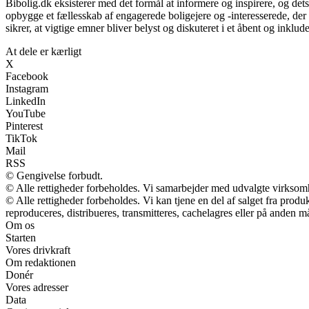
Bibolig.dk eksisterer med det formål at informere og inspirere, og det
opbygge et fællesskab af engagerede boligejere og -interesserede, de
sikrer, at vigtige emner bliver belyst og diskuteret i et åbent og inklu
At dele er kærligt
X
Facebook
Instagram
LinkedIn
YouTube
Pinterest
TikTok
Mail
RSS
© Gengivelse forbudt.
© Alle rettigheder forbeholdes. Vi samarbejder med udvalgte virksomh
© Alle rettigheder forbeholdes. Vi kan tjene en del af salget fra prod
reproduceres, distribueres, transmitteres, cachelagres eller på anden m
Om os
Starten
Vores drivkraft
Om redaktionen
Donér
Vores adresser
Data