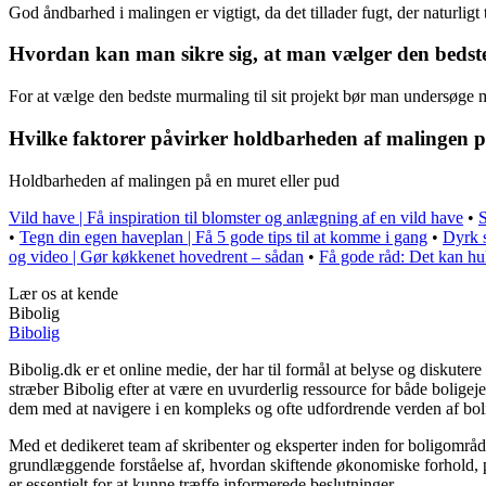
God åndbarhed i malingen er vigtigt, da det tillader fugt, der natur
Hvordan kan man sikre sig, at man vælger den bedste 
For at vælge den bedste murmaling til sit projekt bør man undersøge m
Hvilke faktorer påvirker holdbarheden af malingen p
Holdbarheden af malingen på en muret eller pud
Vild have | Få inspiration til blomster og anlægning af en vild have
•
S
•
Tegn din egen haveplan | Få 5 gode tips til at komme i gang
•
Dyrk s
og video | Gør køkkenet hovedrent – sådan
•
Få gode råd: Det kan hul
Lær os at kende
Bibolig
Bibolig
Bibolig.dk er et online medie, der har til formål at belyse og diskut
stræber Bibolig efter at være en uvurderlig ressource for både bolige
dem med at navigere i en kompleks og ofte udfordrende verden af bol
Med et dedikeret team af skribenter og eksperter inden for boligområde
grundlæggende forståelse af, hvordan skiftende økonomiske forhold, po
er essentielt for at kunne træffe informerede beslutninger.