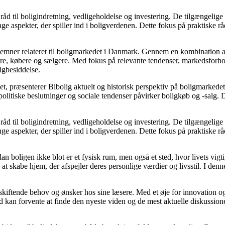
åd til boligindretning, vedligeholdelse og investering. De tilgængelige a
e aspekter, der spiller ind i boligverdenen. Dette fokus på praktiske rå
ere emner relateret til boligmarkedet i Danmark. Gennem en kombination 
jere, købere og sælgere. Med fokus på relevante tendenser, markedsforho
igbesiddelse.
t, præsenterer Bibolig aktuelt og historisk perspektiv på boligmarkedet
litiske beslutninger og sociale tendenser påvirker boligkøb og -salg. D
åd til boligindretning, vedligeholdelse og investering. De tilgængelige a
e aspekter, der spiller ind i boligverdenen. Dette fokus på praktiske rå
dan boligen ikke blot er et fysisk rum, men også et sted, hvor livets vi
il at skabe hjem, der afspejler deres personlige værdier og livsstil. I 
e skiftende behov og ønsker hos sine læsere. Med et øje for innovation og
 kan forvente at finde den nyeste viden og de mest aktuelle diskussioner, h