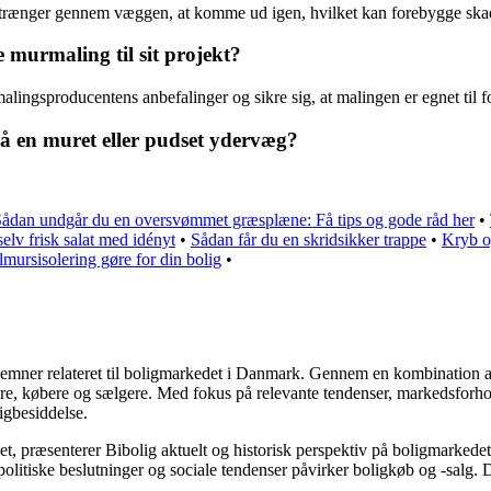
ligt trænger gennem væggen, at komme ud igen, hvilket kan forebygge s
murmaling til sit projekt?
alingsproducentens anbefalinger og sikre sig, at malingen er egnet til 
å en muret eller pudset ydervæg?
ådan undgår du en oversvømmet græsplæne: Få tips og gode råd her
•
elv frisk salat med idényt
•
Sådan får du en skridsikker trappe
•
Kryb o
mursisolering gøre for din bolig
•
ere emner relateret til boligmarkedet i Danmark. Gennem en kombination 
jere, købere og sælgere. Med fokus på relevante tendenser, markedsforho
igbesiddelse.
t, præsenterer Bibolig aktuelt og historisk perspektiv på boligmarkedet
litiske beslutninger og sociale tendenser påvirker boligkøb og -salg. D