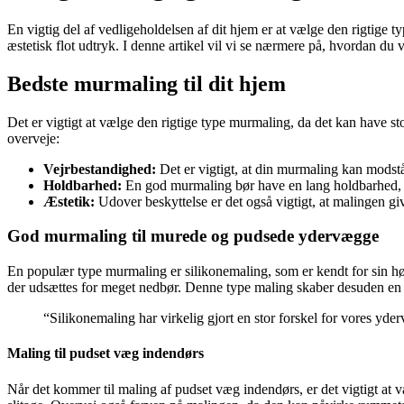
En vigtig del af vedligeholdelsen af dit hjem er at vælge den rigtig
æstetisk flot udtryk. I denne artikel vil vi se nærmere på, hvordan du
Bedste murmaling til dit hjem
Det er vigtigt at vælge den rigtige type murmaling, da det kan have s
overveje:
Vejrbestandighed:
Det er vigtigt, at din murmaling kan modstå
Holdbarhed:
En god murmaling bør have en lang holdbarhed, så
Æstetik:
Udover beskyttelse er det også vigtigt, at malingen give
God murmaling til murede og pudsede ydervægge
En populær type murmaling er silikonemaling, som er kendt for sin h
der udsættes for meget nedbør. Denne type maling skaber desuden en sm
“Silikonemaling har virkelig gjort en stor forskel for vores yderv
Maling til pudset væg indendørs
Når det kommer til maling af pudset væg indendørs, er det vigtigt at