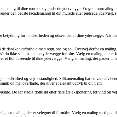
e type maling til dine murede og pudsede ydervægge. En god murmaling 
 vælger den bedste facademaling til din murede eller pudsede ydervæg, s
tor betydning for holdbarheden og udseendet af dine ydervægge. Når du 
 de danske vejrforhold med regn, sne og sol. Overvej derfor en maling, d
 du ikke skal male dine ydervægge for ofte. Vælg en maling, der er k
r et flot udseende til dine ydervægge. Vælg en maling, der passer til hus
øje holdbarhed og vejrbestandighed. Silikonemaling har en vandafvisend
uk og mat overflade, der giver et elegant udtryk til dit hjem.
ægge. De ser stadig flotte ud efter flere års eksponering for vind og vejr
 vælge en maling, der er velegnet til formålet. Vælg en maling med god 