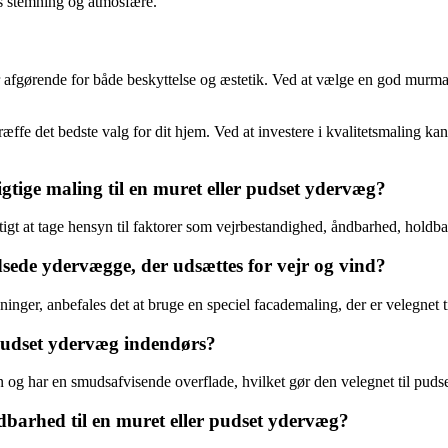
s stemning og atmosfære.
 afgørende for både beskyttelse og æstetik. Ved at vælge en god murmal
 træffe det bedste valg for dit hjem. Ved at investere i kvalitetsmaling 
igtige maling til en muret eller pudset ydervæg?
tigt at tage hensyn til faktorer som vejrbestandighed, åndbarhed, holdba
dsede ydervægge, der udsættes for vejr og vind?
er, anbefales det at bruge en speciel facademaling, der er velegnet ti
 pudset ydervæg indendørs?
n og har en smudsafvisende overflade, hvilket gør den velegnet til pud
dbarhed til en muret eller pudset ydervæg?