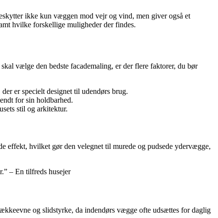
beskytter ikke kun væggen mod vejr og vind, men giver også et
amt hvilke forskellige muligheder der findes.
skal vælge den bedste facademaling, er der flere faktorer, du bør
er er specielt designet til udendørs brug.
endt for sin holdbarhed.
ets stil og arkitektur.
e effekt, hvilket gør den velegnet til murede og pudsede ydervægge,
.” – En tilfreds husejer
dækkeevne og slidstyrke, da indendørs vægge ofte udsættes for daglig