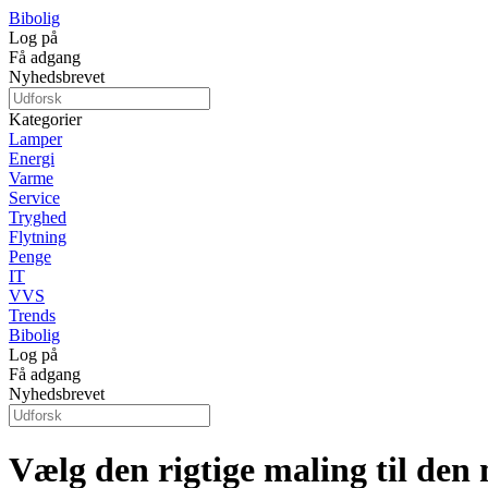
Bibolig
Log på
Få adgang
Nyhedsbrevet
Kategorier
Lamper
Energi
Varme
Service
Tryghed
Flytning
Penge
IT
VVS
Trends
Bibolig
Log på
Få adgang
Nyhedsbrevet
Vælg den rigtige maling til de