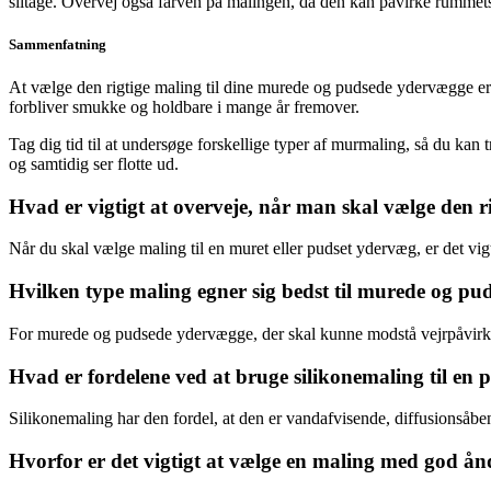
slitage. Overvej også farven på malingen, da den kan påvirke rummet
Sammenfatning
At vælge den rigtige maling til dine murede og pudsede ydervægge er
forbliver smukke og holdbare i mange år fremover.
Tag dig tid til at undersøge forskellige typer af murmaling, så du kan
og samtidig ser flotte ud.
Hvad er vigtigt at overveje, når man skal vælge den r
Når du skal vælge maling til en muret eller pudset ydervæg, er det vig
Hvilken type maling egner sig bedst til murede og pu
For murede og pudsede ydervægge, der skal kunne modstå vejrpåvirkning
Hvad er fordelene ved at bruge silikonemaling til en
Silikonemaling har den fordel, at den er vandafvisende, diffusionsåbe
Hvorfor er det vigtigt at vælge en maling med god ån