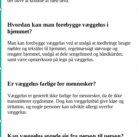
det blive at komme af med dem.
Hvordan kan man forebygge væggelus i
hjemmet?
Man kan forebygge væggelus ved at undgå at medbringe brugte
møbler og tekstiler til hjemmet, regelmæssigt støvsuge og
rengøre hjemmet, undgå at dele sengelinned og håndklæder,
samt være opmærksom på tegn på væggelus.
Er væggelus farlige for mennesker?
Væggelus er generelt ikke farlige for mennesker, da de ikke
transmitterer sygdomme. Dog kan væggelusbid give kløe og
irritation, og nogle personer kan udvikle allergi overfor
væggelus.
Kan væggelus sprede sig fra person til person?