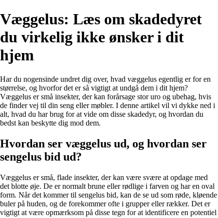
Væggelus: Læs om skadedyret
du virkelig ikke ønsker i dit
hjem
Har du nogensinde undret dig over, hvad væggelus egentlig er for en
størrelse, og hvorfor det er så vigtigt at undgå dem i dit hjem?
Væggelus er små insekter, der kan forårsage stor uro og ubehag, hvis
de finder vej til din seng eller møbler. I denne artikel vil vi dykke ned i
alt, hvad du har brug for at vide om disse skadedyr, og hvordan du
bedst kan beskytte dig mod dem.
Hvordan ser væggelus ud, og hvordan ser
sengelus bid ud?
Væggelus er små, flade insekter, der kan være svære at opdage med
det blotte øje. De er normalt brune eller rødlige i farven og har en oval
form. Når det kommer til sengelus bid, kan de se ud som røde, kløende
buler på huden, og de forekommer ofte i grupper eller rækker. Det er
vigtigt at være opmærksom på disse tegn for at identificere en potentiel