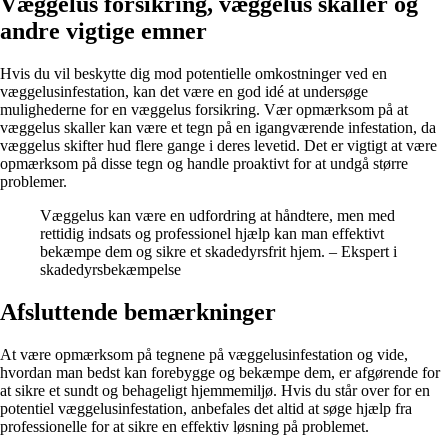
Væggelus forsikring, væggelus skaller og
andre vigtige emner
Hvis du vil beskytte dig mod potentielle omkostninger ved en
væggelusinfestation, kan det være en god idé at undersøge
mulighederne for en væggelus forsikring. Vær opmærksom på at
væggelus skaller kan være et tegn på en igangværende infestation, da
væggelus skifter hud flere gange i deres levetid. Det er vigtigt at være
opmærksom på disse tegn og handle proaktivt for at undgå større
problemer.
Væggelus kan være en udfordring at håndtere, men med
rettidig indsats og professionel hjælp kan man effektivt
bekæmpe dem og sikre et skadedyrsfrit hjem. – Ekspert i
skadedyrsbekæmpelse
Afsluttende bemærkninger
At være opmærksom på tegnene på væggelusinfestation og vide,
hvordan man bedst kan forebygge og bekæmpe dem, er afgørende for
at sikre et sundt og behageligt hjemmemiljø. Hvis du står over for en
potentiel væggelusinfestation, anbefales det altid at søge hjælp fra
professionelle for at sikre en effektiv løsning på problemet.