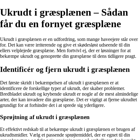
Ukrudt i græsplænen – Sådan
får du en fornyet græsplæne
Ukrudt i græsplænen er en udfordring, som mange haveejere står over
for. Det kan være irriterende og give et skødesløst udseende til din
ellers velplejede græsplæne. Men fortvivl ej, der er løsninger for at
bekæmpe ukrudt og genoprette din græsplæne til dens tidligere pragt.
Identificér og fjern ukrudt i græsplænen
Det første skridt i bekæmpelsen af ukrudt i græsplænen er at
identificere de forskellige typer af ukrudt, der skaber problemer.
Bredbladet ukrudt og krybende ukrudt er nogle af de mest almindelige
arter, der kan invadere din græsplæne. Det er vigtigt at fjerne ukrudtet
grundigt for at forhindre det i at sprede sig yderligere.
Sprøjtning af ukrudt i græsplænen
Et effektivt redskab til at bekæmpe ukrudt i græsplænen er brugen af
ukrudtsmidler. Vælg et passende sprøjtemiddel, der er egnet til din