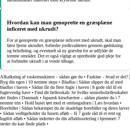
Hvordan kan man genoprette en græsplæne
inficeret med ukrudt?
For at genoprette en græsplæne inficeret med ukrudt, skal man
først fjerne ukrudtet, forbedre jordkvaliteten gennem gødskning
og beluftning, og eventuelt så ny græsfrø for at udfylde de
tomme områder. Det er også vigtigt at opretholde god pleje for
at forhindre ukrudt i at vende tilbage.
Afkalkning af vaskemaskinen – sådan gør du
•
Faskine – hvad er det? |
Byg din egen i 10 nemme steps
•
Bladlus | Sådan slipper du af med
bladlus i haven
•
Sådan får du flere fugle i haven | 8 gode råd til en
fuglevenlig have
•
Find dit fællesskab: Se hvilke seniorbofællesskaber
der findes i Danmark
•
Japansk kirsebærtræ – sådan planter du i 7
nemme trin
•
Hold huset tørt med et omfangsdræn | Læs hvordan
•
Borebiller | Sådan bekæmper du de skadelige borebiller og deres larver
•
Sådan vedligeholder du husets afløb – få 7 gode råd til et rent og
lugtfrit afløb
•
Sådan indretter du din affaldssortering i hjemmet: 7
steder du kan finde plads
•