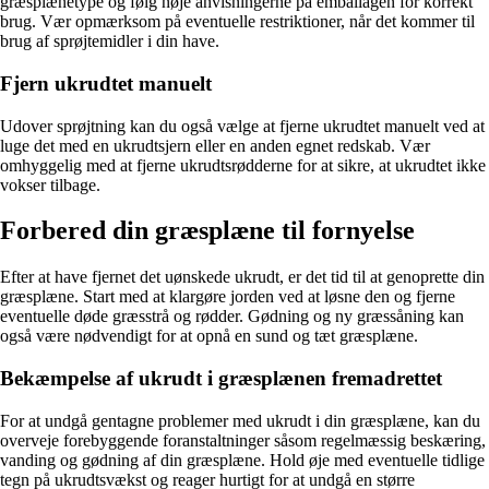
græsplænetype og følg nøje anvisningerne på emballagen for korrekt
brug. Vær opmærksom på eventuelle restriktioner, når det kommer til
brug af sprøjtemidler i din have.
Fjern ukrudtet manuelt
Udover sprøjtning kan du også vælge at fjerne ukrudtet manuelt ved at
luge det med en ukrudtsjern eller en anden egnet redskab. Vær
omhyggelig med at fjerne ukrudtsrødderne for at sikre, at ukrudtet ikke
vokser tilbage.
Forbered din græsplæne til fornyelse
Efter at have fjernet det uønskede ukrudt, er det tid til at genoprette din
græsplæne. Start med at klargøre jorden ved at løsne den og fjerne
eventuelle døde græsstrå og rødder. Gødning og ny græssåning kan
også være nødvendigt for at opnå en sund og tæt græsplæne.
Bekæmpelse af ukrudt i græsplænen fremadrettet
For at undgå gentagne problemer med ukrudt i din græsplæne, kan du
overveje forebyggende foranstaltninger såsom regelmæssig beskæring,
vanding og gødning af din græsplæne. Hold øje med eventuelle tidlige
tegn på ukrudtsvækst og reager hurtigt for at undgå en større