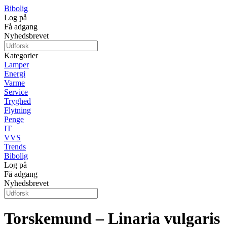
Bibolig
Log på
Få adgang
Nyhedsbrevet
Kategorier
Lamper
Energi
Varme
Service
Tryghed
Flytning
Penge
IT
VVS
Trends
Bibolig
Log på
Få adgang
Nyhedsbrevet
Torskemund – Linaria vulgaris