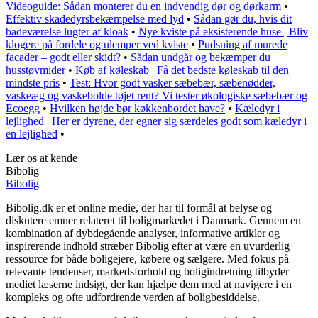
Videoguide: Sådan monterer du en indvendig dør og dørkarm
•
Effektiv skadedyrsbekæmpelse med lyd
•
Sådan gør du, hvis dit
badeværelse lugter af kloak
•
Nye kviste på eksisterende huse | Bliv
klogere på fordele og ulemper ved kviste
•
Pudsning af murede
facader – godt eller skidt?
•
Sådan undgår og bekæmper du
husstøvmider
•
Køb af køleskab | Få det bedste køleskab til den
mindste pris
•
Test: Hvor godt vasker sæbebær, sæbenødder,
vaskeæg og vaskebolde tøjet rent? Vi tester økologiske sæbebær og
Ecoegg
•
Hvilken højde bør køkkenbordet have?
•
Kæledyr i
lejlighed | Her er dyrene, der egner sig særdeles godt som kæledyr i
en lejlighed
•
Lær os at kende
Bibolig
Bibolig
Bibolig.dk er et online medie, der har til formål at belyse og
diskutere emner relateret til boligmarkedet i Danmark. Gennem en
kombination af dybdegående analyser, informative artikler og
inspirerende indhold stræber Bibolig efter at være en uvurderlig
ressource for både boligejere, købere og sælgere. Med fokus på
relevante tendenser, markedsforhold og boligindretning tilbyder
mediet læserne indsigt, der kan hjælpe dem med at navigere i en
kompleks og ofte udfordrende verden af boligbesiddelse.