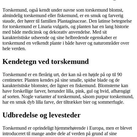
Torskemund, også kendt under navne som torskemund blomst,
almindelig torskemund eller fiskemund, er en smuk og farverig
staude, der hører til familien Plantaginaceae. Den latinse betegnelse
for torskemund er Linaria vulgaris, og planten har en lang historie
med både medicinsk og dekorativ anvendelse. Med sit
karakteristiske udseende og sine helbredende egenskaber er
torskemund en velkendt plante i både haver og naturområder over
hele verden.
Kendetegn ved torskemund
Torskemund er en flerårig urt, der kan nå en højde på op til 90
centimeter. Planten kendes på sine smalle, spidse blade og de
karakteristiske blomster, der ligner en fiskemund. Blomsterne kan
have forskellige farver, herunder lilla, pink, gul og hvid, afhængigt
af sorten. Nogle varianter af torskemund, såsom purpur torskemund,
har en smuk dyb lilla farve, der tiltrækker bier og sommerfugle.
Udbredelse og levesteder
Torskemund er oprindeligt hjemmehørende i Europa, men er blevet
introduceret til mange andre dele af verden på grund af sine