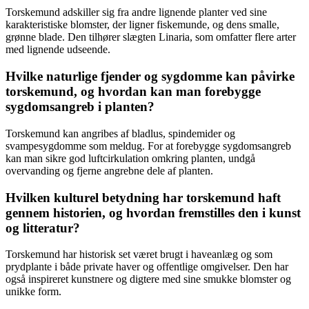
Torskemund adskiller sig fra andre lignende planter ved sine
karakteristiske blomster, der ligner fiskemunde, og dens smalle,
grønne blade. Den tilhører slægten Linaria, som omfatter flere arter
med lignende udseende.
Hvilke naturlige fjender og sygdomme kan påvirke
torskemund, og hvordan kan man forebygge
sygdomsangreb i planten?
Torskemund kan angribes af bladlus, spindemider og
svampesygdomme som meldug. For at forebygge sygdomsangreb
kan man sikre god luftcirkulation omkring planten, undgå
overvanding og fjerne angrebne dele af planten.
Hvilken kulturel betydning har torskemund haft
gennem historien, og hvordan fremstilles den i kunst
og litteratur?
Torskemund har historisk set været brugt i haveanlæg og som
prydplante i både private haver og offentlige omgivelser. Den har
også inspireret kunstnere og digtere med sine smukke blomster og
unikke form.