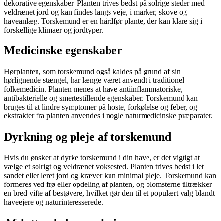
dekorative egenskaber. Planten trives bedst på solrige steder med
veldrænet jord og kan findes langs veje, i marker, skove og
haveanlæg. Torskemund er en hårdfør plante, der kan klare sig i
forskellige klimaer og jordtyper.
Medicinske egenskaber
Hørplanten, som torskemund også kaldes på grund af sin
hørlignende stængel, har længe været anvendt i traditionel
folkemedicin. Planten menes at have antiinflammatoriske,
antibakterielle og smertestillende egenskaber. Torskemund kan
bruges til at lindre symptomer på hoste, forkølelse og feber, og
ekstrakter fra planten anvendes i nogle naturmedicinske præparater.
Dyrkning og pleje af torskemund
Hvis du ønsker at dyrke torskemund i din have, er det vigtigt at
vælge et solrigt og veldrænet voksested. Planten trives bedst i let
sandet eller leret jord og kræver kun minimal pleje. Torskemund kan
formeres ved frø eller opdeling af planten, og blomsterne tiltrækker
en bred vifte af bestøvere, hvilket gør den til et populært valg blandt
haveejere og naturinteresserede.