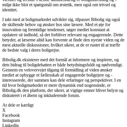
miljø ikke blot et spørgsmål om æstetik, men også om trivsel og
identitet.
I takt med at boligmarkedet udvikler sig, tilpasser Bibolig sig også
de skiftende behov og ønsker hos sine læsere. Med et øje for
innovation og fremtidige tendenser, søger mediet konstant at
opdatere sit indhold, så det forbliver relevant og engagerende. Dette
betyder, at læserne altid kan forvente at finde den nyeste viden og de
mest aktuelle diskussioner, hvilket sikrer, at de er rustet til at træffe
de bedste valg i deres boligrejse.
Bibolig.dk eksisterer med det formål at informere og inspirere, og
dets bidrag til boligdebatten er både betydningsfuldt og nødvendigt.
Gennem en velovervejet tilgang til formidling af viden ønsker
mediet at opbygge et fællesskab af engagerede boligejere og -
interesserede, der sammen kan dele erfaringer og perspektiver. I en
tid hvor boligmarkedet er mere dynamisk end nogensinde, er
Bibolig.dk den platform, der sikrer, at vigtige emner bliver belyst og
diskuteret i et åbent og inkluderende forum.
At dele er kærligt
X
Facebook
Instagram
LinkedIn