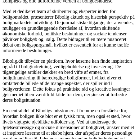
kompleks og ofte udfordrende verden af boligbesiddelse.
Med et dedikeret team af skribenter og eksperter inden for
boligområdet, præsenterer Bibolig aktuelt og historisk perspektiv på
boligmarkedets udvikling. De journalistiske tilgange, der anvendes,
muliggør en grundlæggende forståelse af, hvordan skiftende
økonomiske forhold, politiske beslutninger og sociale tendenser
påvirker boligkøb og -salg. Dette bidrager til en mere nuanceret
debat om boligspørgsmål, hvilket er essentielt for at kunne træffe
informerede beslutninger.
Bibolig.dk tilbyder en platform, hvor læserne kan finde inspiration
og råd til boligindretning, vedligeholdelse og investering. De
tilgængelige artikler dækker en bred vifte af emner, fra
boligfinansiering til bæredygtige boligformer, hvilket giver et
omfattende billede af de mange aspekter, der spiller ind i
boligverdenen. Dette fokus på praktiske råd og kreative løsninger
gør mediet til en værdifuld kilde for dem, der ønsker at forbedre
deres boligsituation.
En central del af Biboligs mission er at fremme en forståelse for,
hvordan boligen ikke blot er et fysisk rum, men også et sted, hvor
livets vigtigste øjeblikke udfolder sig. Ved at undersøge de
følelsesmæssige og sociale dimensioner af boliglivet, ønsker mediet
at inspirere læserne til at skabe hjem, der afspejler deres personlige
værdier og livsstil. I denne sammenhæng er boligindretning og -