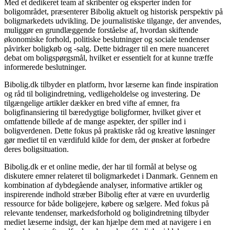
Med et dedikeret team af skribenter og eksperter inden for
boligområdet, præsenterer Bibolig aktuelt og historisk perspektiv på
boligmarkedets udvikling. De journalistiske tilgange, der anvendes,
muliggør en grundlæggende forståelse af, hvordan skiftende
økonomiske forhold, politiske beslutninger og sociale tendenser
påvirker boligkøb og -salg. Dette bidrager til en mere nuanceret
debat om boligspørgsmål, hvilket er essentielt for at kunne træffe
informerede beslutninger.
Bibolig.dk tilbyder en platform, hvor læserne kan finde inspiration
og råd til boligindretning, vedligeholdelse og investering. De
tilgængelige artikler dækker en bred vifte af emner, fra
boligfinansiering til bæredygtige boligformer, hvilket giver et
omfattende billede af de mange aspekter, der spiller ind i
boligverdenen. Dette fokus på praktiske råd og kreative løsninger
gør mediet til en værdifuld kilde for dem, der ønsker at forbedre
deres boligsituation.
Bibolig.dk er et online medie, der har til formål at belyse og
diskutere emner relateret til boligmarkedet i Danmark. Gennem en
kombination af dybdegående analyser, informative artikler og
inspirerende indhold stræber Bibolig efter at være en uvurderlig
ressource for både boligejere, købere og sælgere. Med fokus på
relevante tendenser, markedsforhold og boligindretning tilbyder
mediet læserne indsigt, der kan hjælpe dem med at navigere i en