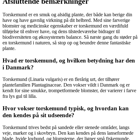
Afsluttende bemærkninger
Torskemund er en smuk og alsidig plante, der både kan berige din
have og have gavnlig virkning på dit helbred. Med sine farverige
blomster og medicinske egenskaber er torskemund en værdifuld
tilføjelse til enhver have, og dens tilstedeværelse bidrager til
biodiversiteten og økosystemets balance. Så næste gang du støder på
en torskemund i naturen, så stop op og beundre denne fantastiske
plante.
Hvad er torskemund, og hvilken betydning har den
i Danmark?
Torskemund (Linaria vulgaris) er en flerårig urt, der tilhører
plantefamilien Plantaginaceae. Den vokser vildt i Danmark og er
kendt for sine smukke, trompetformede blomster, der varierer i farve
fra lys gul til lilla.
Hvor vokser torskemund typisk, og hvordan kan
den kendes på sit udseende?
Torskemund trives bedst på sandede eller stenede områder, langs
veje, marker og i skovbryn. Den kan kendes på dens lanseformede
blade, hvide lovbund, og blomsterne, der ligner små fiskemunde.