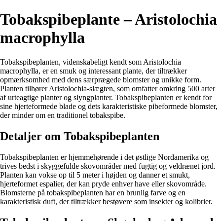
Tobakspibeplante – Aristolochia
macrophylla
Tobakspibeplanten, videnskabeligt kendt som Aristolochia
macrophylla, er en smuk og interessant plante, der tiltrækker
opmærksomhed med dens særprægede blomster og unikke form.
Planten tilhører Aristolochia-slægten, som omfatter omkring 500 arter
af urteagtige planter og slyngplanter. Tobakspibeplanten er kendt for
sine hjerteformede blade og dets karakteristiske pibeformede blomster,
der minder om en traditionel tobakspibe.
Detaljer om Tobakspibeplanten
Tobakspibeplanten er hjemmehørende i det østlige Nordamerika og
trives bedst i skyggefulde skovområder med fugtig og veldrænet jord.
Planten kan vokse op til 5 meter i højden og danner et smukt,
hjerteformet espalier, der kan pryde enhver have eller skovområde.
Blomsterne på tobakspibeplanten har en brunlig farve og en
karakteristisk duft, der tiltrækker bestøvere som insekter og kolibrier.