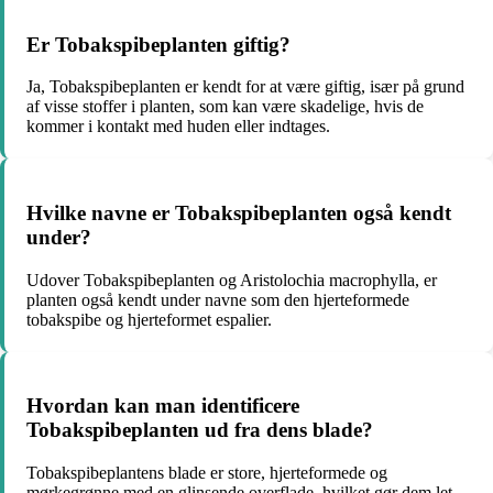
Er Tobakspibeplanten giftig?
Ja, Tobakspibeplanten er kendt for at være giftig, især på grund
af visse stoffer i planten, som kan være skadelige, hvis de
kommer i kontakt med huden eller indtages.
Hvilke navne er Tobakspibeplanten også kendt
under?
Udover Tobakspibeplanten og Aristolochia macrophylla, er
planten også kendt under navne som den hjerteformede
tobakspibe og hjerteformet espalier.
Hvordan kan man identificere
Tobakspibeplanten ud fra dens blade?
Tobakspibeplantens blade er store, hjerteformede og
mørkegrønne med en glinsende overflade, hvilket gør dem let