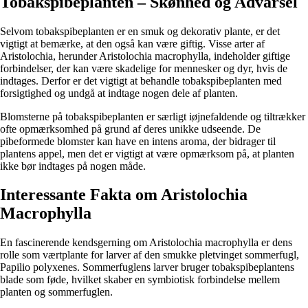
Tobakspibeplanten – Skønhed og Advarsel
Selvom tobakspibeplanten er en smuk og dekorativ plante, er det
vigtigt at bemærke, at den også kan være giftig. Visse arter af
Aristolochia, herunder Aristolochia macrophylla, indeholder giftige
forbindelser, der kan være skadelige for mennesker og dyr, hvis de
indtages. Derfor er det vigtigt at behandle tobakspibeplanten med
forsigtighed og undgå at indtage nogen dele af planten.
Blomsterne på tobakspibeplanten er særligt iøjnefaldende og tiltrækker
ofte opmærksomhed på grund af deres unikke udseende. De
pibeformede blomster kan have en intens aroma, der bidrager til
plantens appel, men det er vigtigt at være opmærksom på, at planten
ikke bør indtages på nogen måde.
Interessante Fakta om Aristolochia
Macrophylla
En fascinerende kendsgerning om Aristolochia macrophylla er dens
rolle som værtplante for larver af den smukke pletvinget sommerfugl,
Papilio polyxenes. Sommerfuglens larver bruger tobakspibeplantens
blade som føde, hvilket skaber en symbiotisk forbindelse mellem
planten og sommerfuglen.