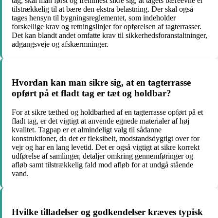
tag, skal man først og fremmest sikre sig, at tagets bæreevne er
tilstrækkelig til at bære den ekstra belastning. Der skal også
tages hensyn til bygningsreglementet, som indeholder
forskellige krav og retningslinjer for opførelsen af tagterrasser.
Det kan blandt andet omfatte krav til sikkerhedsforanstaltninger,
adgangsveje og afskærmninger.
Hvordan kan man sikre sig, at en tagterrasse
opført på et fladt tag er tæt og holdbar?
For at sikre tæthed og holdbarhed af en tagterrasse opført på et
fladt tag, er det vigtigt at anvende egnede materialer af høj
kvalitet. Tagpap er et almindeligt valg til sådanne
konstruktioner, da det er fleksibelt, modstandsdygtigt over for
vejr og har en lang levetid. Det er også vigtigt at sikre korrekt
udførelse af samlinger, detaljer omkring gennemføringer og
afløb samt tilstrækkelig fald mod afløb for at undgå stående
vand.
Hvilke tilladelser og godkendelser kræves typisk