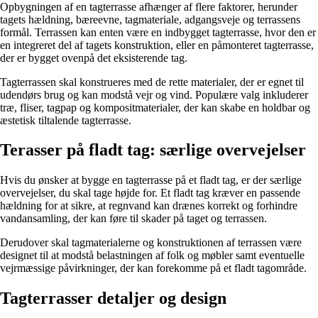
Opbygningen af en tagterrasse afhænger af flere faktorer, herunder
tagets hældning, bæreevne, tagmateriale, adgangsveje og terrassens
formål. Terrassen kan enten være en indbygget tagterrasse, hvor den er
en integreret del af tagets konstruktion, eller en påmonteret tagterrasse,
der er bygget ovenpå det eksisterende tag.
Tagterrassen skal konstrueres med de rette materialer, der er egnet til
udendørs brug og kan modstå vejr og vind. Populære valg inkluderer
træ, fliser, tagpap og kompositmaterialer, der kan skabe en holdbar og
æstetisk tiltalende tagterrasse.
Terasser på fladt tag: særlige overvejelser
Hvis du ønsker at bygge en tagterrasse på et fladt tag, er der særlige
overvejelser, du skal tage højde for. Et fladt tag kræver en passende
hældning for at sikre, at regnvand kan drænes korrekt og forhindre
vandansamling, der kan føre til skader på taget og terrassen.
Derudover skal tagmaterialerne og konstruktionen af terrassen være
designet til at modstå belastningen af folk og møbler samt eventuelle
vejrmæssige påvirkninger, der kan forekomme på et fladt tagområde.
Tagterrasser detaljer og design