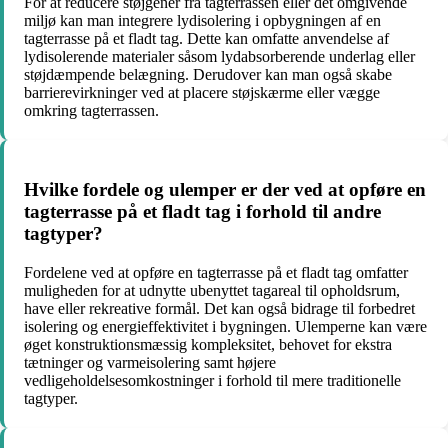
For at reducere støjgener fra tagterrassen eller det omgivende
miljø kan man integrere lydisolering i opbygningen af en
tagterrasse på et fladt tag. Dette kan omfatte anvendelse af
lydisolerende materialer såsom lydabsorberende underlag eller
støjdæmpende belægning. Derudover kan man også skabe
barrierevirkninger ved at placere støjskærme eller vægge
omkring tagterrassen.
Hvilke fordele og ulemper er der ved at opføre en
tagterrasse på et fladt tag i forhold til andre
tagtyper?
Fordelene ved at opføre en tagterrasse på et fladt tag omfatter
muligheden for at udnytte ubenyttet tagareal til opholdsrum,
have eller rekreative formål. Det kan også bidrage til forbedret
isolering og energieffektivitet i bygningen. Ulemperne kan være
øget konstruktionsmæssig kompleksitet, behovet for ekstra
tætninger og varmeisolering samt højere
vedligeholdelsesomkostninger i forhold til mere traditionelle
tagtyper.