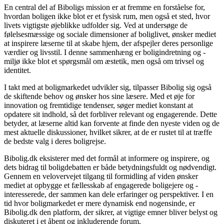
En central del af Biboligs mission er at fremme en forståelse for,
hvordan boligen ikke blot er et fysisk rum, men også et sted, hvor
livets vigtigste øjeblikke udfolder sig. Ved at undersøge de
følelsesmæssige og sociale dimensioner af boliglivet, ønsker mediet
at inspirere læserne til at skabe hjem, der afspejler deres personlige
værdier og livsstil. I denne sammenhæng er boligindretning og -
miljø ikke blot et spørgsmål om æstetik, men også om trivsel og
identitet.
I takt med at boligmarkedet udvikler sig, tilpasser Bibolig sig også
de skiftende behov og ønsker hos sine læsere. Med et øje for
innovation og fremtidige tendenser, søger mediet konstant at
opdatere sit indhold, så det forbliver relevant og engagerende. Dette
betyder, at læserne altid kan forvente at finde den nyeste viden og de
mest aktuelle diskussioner, hvilket sikrer, at de er rustet til at træffe
de bedste valg i deres boligrejse.
Bibolig.dk eksisterer med det formål at informere og inspirere, og
dets bidrag til boligdebatten er både betydningsfuldt og nødvendigt.
Gennem en velovervejet tilgang til formidling af viden ønsker
mediet at opbygge et fællesskab af engagerede boligejere og -
interesserede, der sammen kan dele erfaringer og perspektiver. I en
tid hvor boligmarkedet er mere dynamisk end nogensinde, er
Bibolig.dk den platform, der sikrer, at vigtige emner bliver belyst og
diskuteret i et åbent og inkluderende forum.