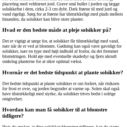
placering med veldrænet jord. Grave små huller i jorden og lægge
solsikkefrø i dem, cirka 2-3 cm dybt. Dæk frøene til med jord og
vand rigeligt. Sørg for at frøene har tilstrækkeligt med plads mellem
hinanden, da solsikker kan blive store planter.
Hvad er den bedste måde at pleje solsikker på?
Det er vigtigt at sørge for, at solsikker får tilstrækkeligt med vand,
især når de er ved at blomstre. Gødning kan også være gavnligt for
solsikker, især en type med højt indhold af fosfor, da det fremmer
blomstringen. Hold øje med eventuelle skadedyr og fjern ukrudt
omkring planterne for at sikre optimal vækst.
Hvornår er det bedste tidspunkt at plante solsikker?
Det bedste tidspunkt at plante solsikker er om foråret, når risikoen
for frost er ovre, og jorden begynder at varme op. Solen skal også
have tilstrækkeligt med styrke, da solsikker trives bedst i solrige
omgivelser.
Hvordan kan man få solsikker til at blomstre
tidligere?
Hvis du ønsker, at dine solsikker blomstrer tidligere, kan du starte