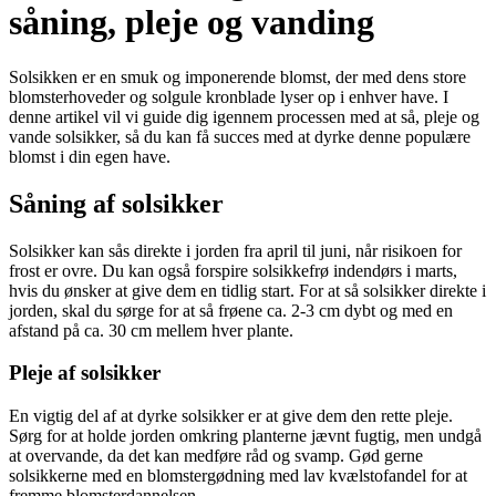
såning, pleje og vanding
Solsikken er en smuk og imponerende blomst, der med dens store
blomsterhoveder og solgule kronblade lyser op i enhver have. I
denne artikel vil vi guide dig igennem processen med at så, pleje og
vande solsikker, så du kan få succes med at dyrke denne populære
blomst i din egen have.
Såning af solsikker
Solsikker kan sås direkte i jorden fra april til juni, når risikoen for
frost er ovre. Du kan også forspire solsikkefrø indendørs i marts,
hvis du ønsker at give dem en tidlig start. For at så solsikker direkte i
jorden, skal du sørge for at så frøene ca. 2-3 cm dybt og med en
afstand på ca. 30 cm mellem hver plante.
Pleje af solsikker
En vigtig del af at dyrke solsikker er at give dem den rette pleje.
Sørg for at holde jorden omkring planterne jævnt fugtig, men undgå
at overvande, da det kan medføre råd og svamp. Gød gerne
solsikkerne med en blomstergødning med lav kvælstofandel for at
fremme blomsterdannelsen.