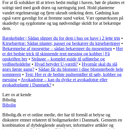
For at få solsikker til at trives bedst muligt i haven, bør de plantes et
solrigt sted med godt dræn og næringsrig jord. Hold planterne
vandet regelmæssigt og fjern ukrudt omkring dem. Gødning kan
også være gavnligt for at fremme sund vækst. Vær opmærksom på
skadedyr og sygdomme og tag nødvendige skridt for at bekæmpe
dem.
Bænkebider | Sådan slipper du for dem i hus og have i 2 lette trin
•
Kirsebærtræ: Sådan planter, passer og beskærer du kirsebærtræer
•
Bekæmpelse af mosegrise – sådan bekæmper du mosegrisen
•
Her
er det bedste trick til skinnende rent messing og kobber | Få
opskriften her
•
Stråtage – komplet guide til udførelse og
vedligeholdelse
•
Hvad betyder U-værdi?
•
Hvornår skal du slå
græs første gang?
•
Sådan får du blomster i dine blomsterbede hele
sommeren
•
Test: Her er de bedste pudsemidler til sølv, kobber og
messing
•
Avokadotræ – kan du dyrke et avokadotræ eller
avokadoplante i Danmark?
•
Lær os at kende
Bibolig
Bibolig
Bibolig.dk er et online medie, der har til formål at belyse og
diskutere emner relateret til boligmarkedet i Danmark. Gennem en
kombination af dybdegående analyser, informative artikler og