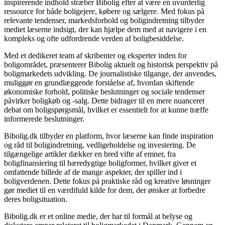
inspirerende indhold stræber Bibolig efter at være en uvurderlig
ressource for både boligejere, købere og sælgere. Med fokus på
relevante tendenser, markedsforhold og boligindretning tilbyder
mediet læserne indsigt, der kan hjælpe dem med at navigere i en
kompleks og ofte udfordrende verden af boligbesiddelse.
Med et dedikeret team af skribenter og eksperter inden for
boligområdet, præsenterer Bibolig aktuelt og historisk perspektiv på
boligmarkedets udvikling. De journalistiske tilgange, der anvendes,
muliggør en grundlæggende forståelse af, hvordan skiftende
økonomiske forhold, politiske beslutninger og sociale tendenser
påvirker boligkøb og -salg. Dette bidrager til en mere nuanceret
debat om boligspørgsmål, hvilket er essentielt for at kunne træffe
informerede beslutninger.
Bibolig.dk tilbyder en platform, hvor læserne kan finde inspiration
og råd til boligindretning, vedligeholdelse og investering. De
tilgængelige artikler dækker en bred vifte af emner, fra
boligfinansiering til bæredygtige boligformer, hvilket giver et
omfattende billede af de mange aspekter, der spiller ind i
boligverdenen. Dette fokus på praktiske råd og kreative løsninger
gør mediet til en værdifuld kilde for dem, der ønsker at forbedre
deres boligsituation.
Bibolig.dk er et online medie, der har til formål at belyse og