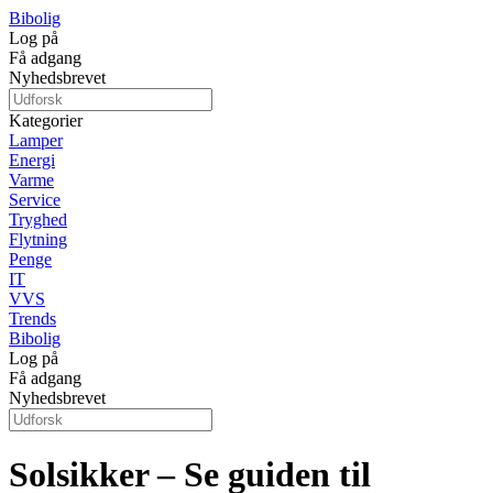
Bibolig
Log på
Få adgang
Nyhedsbrevet
Kategorier
Lamper
Energi
Varme
Service
Tryghed
Flytning
Penge
IT
VVS
Trends
Bibolig
Log på
Få adgang
Nyhedsbrevet
Solsikker – Se guiden til