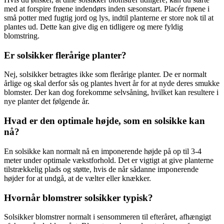
med at forspire frøene indendørs inden sæsonstart. Placér frøene i
små potter med fugtig jord og lys, indtil planterne er store nok til at
plantes ud. Dette kan give dig en tidligere og mere fyldig
blomstring.
Er solsikker flerårige planter?
Nej, solsikker betragtes ikke som flerårige planter. De er normalt
årlige og skal derfor sås og plantes hvert år for at nyde deres smukke
blomster. Der kan dog forekomme selvsåning, hvilket kan resultere i
nye planter det følgende år.
Hvad er den optimale højde, som en solsikke kan
nå?
En solsikke kan normalt nå en imponerende højde på op til 3-4
meter under optimale vækstforhold. Det er vigtigt at give planterne
tilstrækkelig plads og støtte, hvis de når sådanne imponerende
højder for at undgå, at de vælter eller knækker.
Hvornår blomstrer solsikker typisk?
Solsikker blomstrer normalt i sensommeren til efteråret, afhængigt