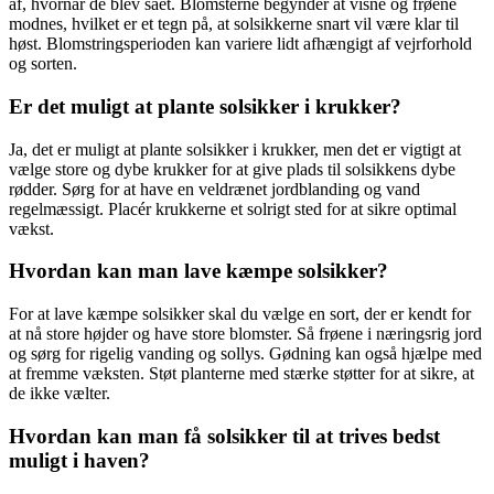
af, hvornår de blev sået. Blomsterne begynder at visne og frøene
modnes, hvilket er et tegn på, at solsikkerne snart vil være klar til
høst. Blomstringsperioden kan variere lidt afhængigt af vejrforhold
og sorten.
Er det muligt at plante solsikker i krukker?
Ja, det er muligt at plante solsikker i krukker, men det er vigtigt at
vælge store og dybe krukker for at give plads til solsikkens dybe
rødder. Sørg for at have en veldrænet jordblanding og vand
regelmæssigt. Placér krukkerne et solrigt sted for at sikre optimal
vækst.
Hvordan kan man lave kæmpe solsikker?
For at lave kæmpe solsikker skal du vælge en sort, der er kendt for
at nå store højder og have store blomster. Så frøene i næringsrig jord
og sørg for rigelig vanding og sollys. Gødning kan også hjælpe med
at fremme væksten. Støt planterne med stærke støtter for at sikre, at
de ikke vælter.
Hvordan kan man få solsikker til at trives bedst
muligt i haven?