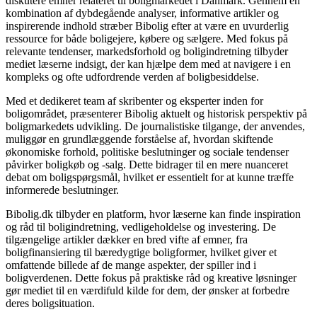
diskutere emner relateret til boligmarkedet i Danmark. Gennem en
kombination af dybdegående analyser, informative artikler og
inspirerende indhold stræber Bibolig efter at være en uvurderlig
ressource for både boligejere, købere og sælgere. Med fokus på
relevante tendenser, markedsforhold og boligindretning tilbyder
mediet læserne indsigt, der kan hjælpe dem med at navigere i en
kompleks og ofte udfordrende verden af boligbesiddelse.
Med et dedikeret team af skribenter og eksperter inden for
boligområdet, præsenterer Bibolig aktuelt og historisk perspektiv på
boligmarkedets udvikling. De journalistiske tilgange, der anvendes,
muliggør en grundlæggende forståelse af, hvordan skiftende
økonomiske forhold, politiske beslutninger og sociale tendenser
påvirker boligkøb og -salg. Dette bidrager til en mere nuanceret
debat om boligspørgsmål, hvilket er essentielt for at kunne træffe
informerede beslutninger.
Bibolig.dk tilbyder en platform, hvor læserne kan finde inspiration
og råd til boligindretning, vedligeholdelse og investering. De
tilgængelige artikler dækker en bred vifte af emner, fra
boligfinansiering til bæredygtige boligformer, hvilket giver et
omfattende billede af de mange aspekter, der spiller ind i
boligverdenen. Dette fokus på praktiske råd og kreative løsninger
gør mediet til en værdifuld kilde for dem, der ønsker at forbedre
deres boligsituation.