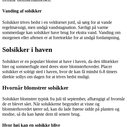
Vanding af solsikker
Solsikker trives bedst i en veldrænet jord, så sørg for at vande
regelmæssigt, men undgå vandstagnation. Særligt på varme
sommerdage kan solsikker have brug for ekstra vand. Vanding om
morgenen eller aftenen er at foretrække for at undgå fordampning.
Solsikker i haven
Solsikker er en populær blomst at have i haven, da den tiltrækker
bier og sommerfugle med deres store blomsterhoveder. Placer
solsikker et solrigt sted i haven, hvor de kan få mindst 6-8 timers
direkte sollys om dagen for at trives bedst muligt.
Hvornår blomstrer solsikker
Solsikker blomstrer typisk fra juli til september, afhængigt af hvornår
de er blevet sået. Når solsikkerne begynder at visne og
blomsterhovedet tørrer ud, kan du lade frøene sidde på planten og
modne, så du kan høste dem til senere brug.
Hvor høj kan en solsikke blive