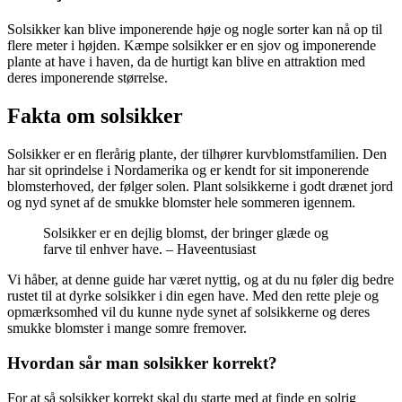
Solsikker kan blive imponerende høje og nogle sorter kan nå op til
flere meter i højden. Kæmpe solsikker er en sjov og imponerende
plante at have i haven, da de hurtigt kan blive en attraktion med
deres imponerende størrelse.
Fakta om solsikker
Solsikker er en flerårig plante, der tilhører kurvblomstfamilien. Den
har sit oprindelse i Nordamerika og er kendt for sit imponerende
blomsterhoved, der følger solen. Plant solsikkerne i godt drænet jord
og nyd synet af de smukke blomster hele sommeren igennem.
Solsikker er en dejlig blomst, der bringer glæde og
farve til enhver have. – Haveentusiast
Vi håber, at denne guide har været nyttig, og at du nu føler dig bedre
rustet til at dyrke solsikker i din egen have. Med den rette pleje og
opmærksomhed vil du kunne nyde synet af solsikkerne og deres
smukke blomster i mange somre fremover.
Hvordan sår man solsikker korrekt?
For at så solsikker korrekt skal du starte med at finde en solrig