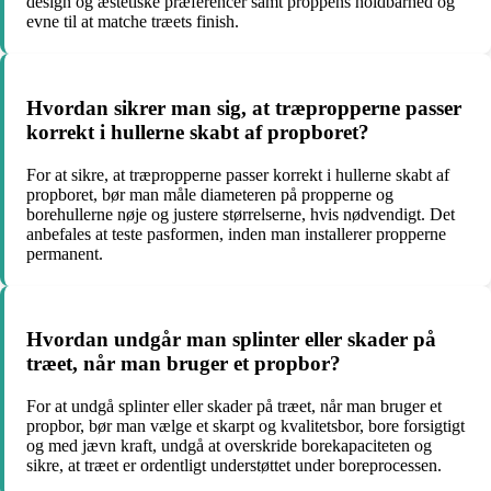
design og æstetiske præferencer samt proppens holdbarhed og
evne til at matche træets finish.
Hvordan sikrer man sig, at træpropperne passer
korrekt i hullerne skabt af propboret?
For at sikre, at træpropperne passer korrekt i hullerne skabt af
propboret, bør man måle diameteren på propperne og
borehullerne nøje og justere størrelserne, hvis nødvendigt. Det
anbefales at teste pasformen, inden man installerer propperne
permanent.
Hvordan undgår man splinter eller skader på
træet, når man bruger et propbor?
For at undgå splinter eller skader på træet, når man bruger et
propbor, bør man vælge et skarpt og kvalitetsbor, bore forsigtigt
og med jævn kraft, undgå at overskride borekapaciteten og
sikre, at træet er ordentligt understøttet under boreprocessen.