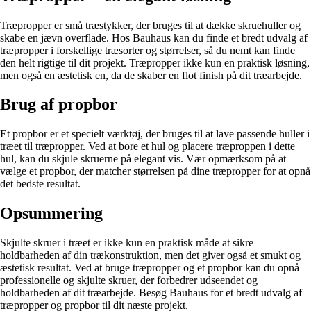
Træpropper er små træstykker, der bruges til at dække skruehuller og
skabe en jævn overflade. Hos Bauhaus kan du finde et bredt udvalg af
træpropper i forskellige træsorter og størrelser, så du nemt kan finde
den helt rigtige til dit projekt. Træpropper ikke kun en praktisk løsning,
men også en æstetisk en, da de skaber en flot finish på dit træarbejde.
Brug af propbor
Et propbor er et specielt værktøj, der bruges til at lave passende huller i
træet til træpropper. Ved at bore et hul og placere træproppen i dette
hul, kan du skjule skruerne på elegant vis. Vær opmærksom på at
vælge et propbor, der matcher størrelsen på dine træpropper for at opnå
det bedste resultat.
Opsummering
Skjulte skruer i træet er ikke kun en praktisk måde at sikre
holdbarheden af din trækonstruktion, men det giver også et smukt og
æstetisk resultat. Ved at bruge træpropper og et propbor kan du opnå
professionelle og skjulte skruer, der forbedrer udseendet og
holdbarheden af dit træarbejde. Besøg Bauhaus for et bredt udvalg af
træpropper og propbor til dit næste projekt.