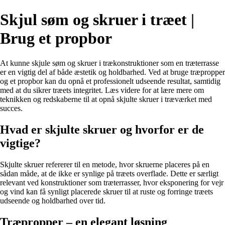
Skjul søm og skruer i træet |
Brug et propbor
At kunne skjule søm og skruer i trækonstruktioner som en træterrasse
er en vigtig del af både æstetik og holdbarhed. Ved at bruge træpropper
og et propbor kan du opnå et professionelt udseende resultat, samtidig
med at du sikrer træets integritet. Læs videre for at lære mere om
teknikken og redskaberne til at opnå skjulte skruer i træværket med
succes.
Hvad er skjulte skruer og hvorfor er de
vigtige?
Skjulte skruer refererer til en metode, hvor skruerne placeres på en
sådan måde, at de ikke er synlige på træets overflade. Dette er særligt
relevant ved konstruktioner som træterrasser, hvor eksponering for vejr
og vind kan få synligt placerede skruer til at ruste og forringe træets
udseende og holdbarhed over tid.
Træpropper – en elegant løsning