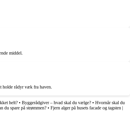
kende middel.
t holde rådyr væk fra haven.
ukket helt?
•
Byggerådgiver – hvad skal du vælge?
•
Hvornår skal du
kan du spare på strømmen?
•
Fjern alger på husets facade og tagsten |