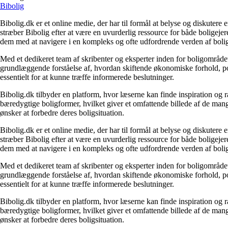
Bibolig
Bibolig.dk er et online medie, der har til formål at belyse og diskuter
stræber Bibolig efter at være en uvurderlig ressource for både boligeje
dem med at navigere i en kompleks og ofte udfordrende verden af boli
Med et dedikeret team af skribenter og eksperter inden for boligområdet
grundlæggende forståelse af, hvordan skiftende økonomiske forhold, pol
essentielt for at kunne træffe informerede beslutninger.
Bibolig.dk tilbyder en platform, hvor læserne kan finde inspiration og rå
bæredygtige boligformer, hvilket giver et omfattende billede af de mange
ønsker at forbedre deres boligsituation.
Bibolig.dk er et online medie, der har til formål at belyse og diskuter
stræber Bibolig efter at være en uvurderlig ressource for både boligeje
dem med at navigere i en kompleks og ofte udfordrende verden af boli
Med et dedikeret team af skribenter og eksperter inden for boligområdet
grundlæggende forståelse af, hvordan skiftende økonomiske forhold, pol
essentielt for at kunne træffe informerede beslutninger.
Bibolig.dk tilbyder en platform, hvor læserne kan finde inspiration og rå
bæredygtige boligformer, hvilket giver et omfattende billede af de mange
ønsker at forbedre deres boligsituation.