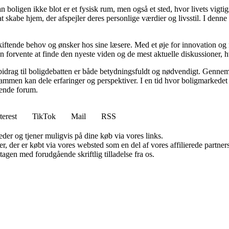
an boligen ikke blot er et fysisk rum, men også et sted, hvor livets vigt
l at skabe hjem, der afspejler deres personlige værdier og livsstil. I d
skiftende behov og ønsker hos sine læsere. Med et øje for innovation og 
 forvente at finde den nyeste viden og de mest aktuelle diskussioner, hvilk
 bidrag til boligdebatten er både betydningsfuldt og nødvendigt. Gennem 
sammen kan dele erfaringer og perspektiver. I en tid hvor boligmarkede
erende forum.
terest
TikTok
Mail
RSS
er og tjener muligvis på dine køb via vores links.
ter, der er købt via vores websted som en del af vores affilierede partn
tagen med forudgående skriftlig tilladelse fra os.