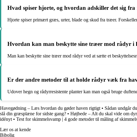
Hvad spiser hjorte, og hvordan adskiller det sig fra
Hjorte spiser primært græs, urter, blade og skud fra træer. Forskellen 
Hvordan kan man beskytte sine træer mod rådyr i
Man kan beskytte sine træer mod rådyr ved at sætte et beskyttelses
Er der andre metoder til at holde rådyr væk fra ha
Udover hegn og rådyrresistente planter kan man også bruge duftend
Havegødning – Læs hvordan du gøder haven rigtigt
•
Sådan undgår du 
slå din græsplæne for sidste gang?
•
Højbede – Alt du skal vide om dyrk
idényt
•
Test for skimmelsvamp | 4 gode metoder til måling af skimme
Lær os at kende
Bibolig