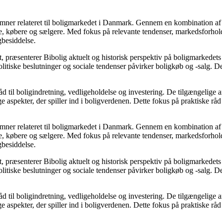
e emner relateret til boligmarkedet i Danmark. Gennem en kombination af
re, købere og sælgere. Med fokus på relevante tendenser, markedsforhold
gbesiddelse.
, præsenterer Bibolig aktuelt og historisk perspektiv på boligmarkedets
itiske beslutninger og sociale tendenser påvirker boligkøb og -salg. De
d til boligindretning, vedligeholdelse og investering. De tilgængelige ar
 aspekter, der spiller ind i boligverdenen. Dette fokus på praktiske råd
e emner relateret til boligmarkedet i Danmark. Gennem en kombination af
re, købere og sælgere. Med fokus på relevante tendenser, markedsforhold
gbesiddelse.
, præsenterer Bibolig aktuelt og historisk perspektiv på boligmarkedets
itiske beslutninger og sociale tendenser påvirker boligkøb og -salg. De
d til boligindretning, vedligeholdelse og investering. De tilgængelige ar
 aspekter, der spiller ind i boligverdenen. Dette fokus på praktiske råd