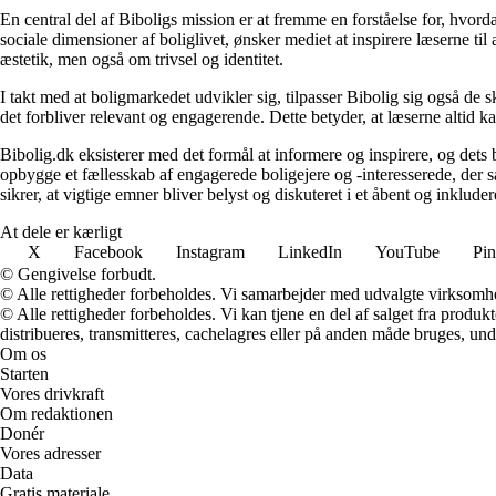
En central del af Biboligs mission er at fremme en forståelse for, hvord
sociale dimensioner af boliglivet, ønsker mediet at inspirere læserne ti
æstetik, men også om trivsel og identitet.
I takt med at boligmarkedet udvikler sig, tilpasser Bibolig sig også de 
det forbliver relevant og engagerende. Dette betyder, at læserne altid kan
Bibolig.dk eksisterer med det formål at informere og inspirere, og dets
opbygge et fællesskab af engagerede boligejere og -interesserede, der 
sikrer, at vigtige emner bliver belyst og diskuteret i et åbent og inklud
At dele er kærligt
X
Facebook
Instagram
LinkedIn
YouTube
Pin
© Gengivelse forbudt.
© Alle rettigheder forbeholdes. Vi samarbejder med udvalgte virksomhed
© Alle rettigheder forbeholdes. Vi kan tjene en del af salget fra produk
distribueres, transmitteres, cachelagres eller på anden måde bruges, und
Om os
Starten
Vores drivkraft
Om redaktionen
Donér
Vores adresser
Data
Gratis materiale