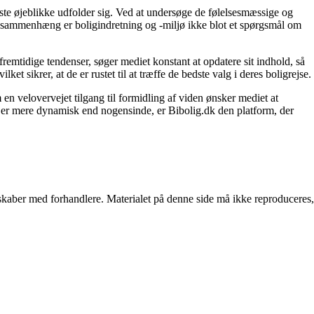
igste øjeblikke udfolder sig. Ved at undersøge de følelsesmæssige og
enne sammenhæng er boligindretning og -miljø ikke blot et spørgsmål om
fremtidige tendenser, søger mediet konstant at opdatere sit indhold, så
et sikrer, at de er rustet til at træffe de bedste valg i deres boligrejse.
en velovervejet tilgang til formidling af viden ønsker mediet at
t er mere dynamisk end nogensinde, er Bibolig.dk den platform, der
erskaber med forhandlere. Materialet på denne side må ikke reproduceres,