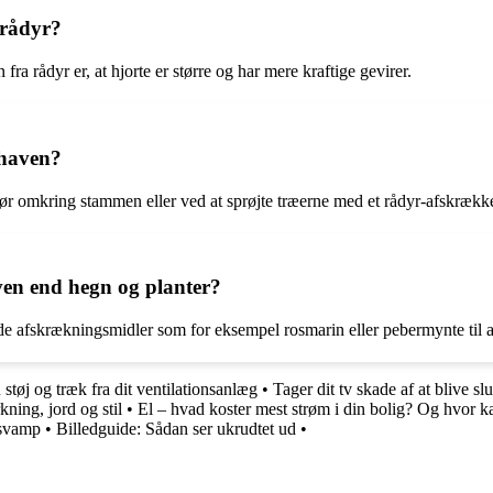
 rådyr?
fra rådyr er, at hjorte er større og har mere kraftige gevirer.
 haven?
rør omkring stammen eller ved at sprøjte træerne med et rådyr-afskræk
ven end hegn og planter?
e afskrækningsmidler som for eksempel rosmarin eller pebermynte til a
støj og træk fra dit ventilationsanlæg
•
Tager dit tv skade af at blive sl
ning, jord og stil
•
El – hvad koster mest strøm i din bolig? Og hvor 
lsvamp
•
Billedguide: Sådan ser ukrudtet ud
•