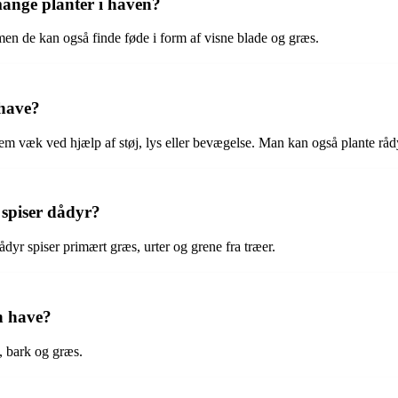
mange planter i haven?
men de kan også finde føde i form af visne blade og græs.
 have?
 væk ved hjælp af støj, lys eller bevægelse. Man kan også plante rådyr
 spiser dådyr?
yr spiser primært græs, urter og grene fra træer.
n have?
d, bark og græs.