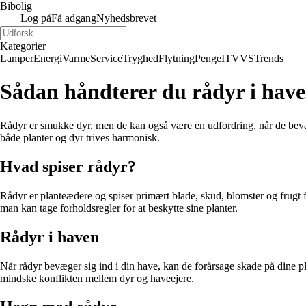
Bibolig
Log på
Få adgang
Nyhedsbrevet
Kategorier
Lamper
Energi
Varme
Service
Tryghed
Flytning
Penge
IT
VVS
Trends
Sådan håndterer du rådyr i hav
Rådyr er smukke dyr, men de kan også være en udfordring, når de bevæge
både planter og dyr trives harmonisk.
Hvad spiser rådyr?
Rådyr er planteædere og spiser primært blade, skud, blomster og frugt fr
man kan tage forholdsregler for at beskytte sine planter.
Rådyr i haven
Når rådyr bevæger sig ind i din have, kan de forårsage skade på dine pl
mindske konflikten mellem dyr og haveejere.