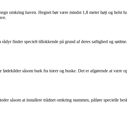
t hegn omkring haven. Hegnet bør være mindst 1,8 meter højt og helst h
ave.
 rådyr finder specielt tillokkende på grund af deres saftighed og sødme.
dre fødekilder såsom bark fra træer og buske. Det er afgørende at vær
er såsom at installere trådnet omkring stammen, påføre specielle beskyt