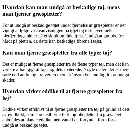
Hvordan kan man undgå at beskadige tøj, mens
man fjerner græspletter?
For at undgå at beskadige tøjet under fjernelse af græspletter er det
vigtigt at følge vaskeanvisningen på tøjet og teste eventuelle
pletfjerningsmidler på et skjult område først. Undgå at gnubbe for
hårdt på pletten, da dette kan beskadige fibrene i tøjet.
Kan man fjerne græspletter fra alle typer tøj?
Det er muligt at fjerne græspletter fra de fleste typer tøj, men det kan
variere afhængigt af tøjet og dets materiale. Nogle materialer er mere
sarte end andre og kræver en mere skånsom behandling for at undgå
skader.
Hvordan virker eddike til at fjerne græspletter fra
tøj?
Eddike virker effektivt til at fjerne græspletter fra tøj på grund af dets
syreindhold, som kan nedbryde fedt- og oliepletter fra græs. Det
anbefales at blande eddike med vand i en fortyndet form for at
undgå at beskadige tøjet.