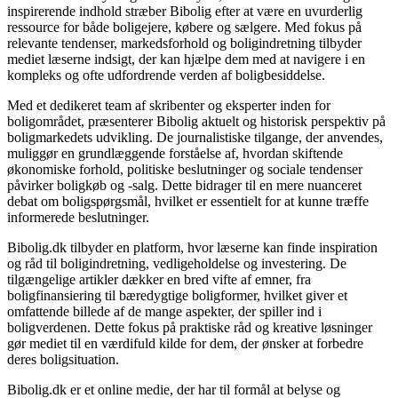
inspirerende indhold stræber Bibolig efter at være en uvurderlig
ressource for både boligejere, købere og sælgere. Med fokus på
relevante tendenser, markedsforhold og boligindretning tilbyder
mediet læserne indsigt, der kan hjælpe dem med at navigere i en
kompleks og ofte udfordrende verden af boligbesiddelse.
Med et dedikeret team af skribenter og eksperter inden for
boligområdet, præsenterer Bibolig aktuelt og historisk perspektiv på
boligmarkedets udvikling. De journalistiske tilgange, der anvendes,
muliggør en grundlæggende forståelse af, hvordan skiftende
økonomiske forhold, politiske beslutninger og sociale tendenser
påvirker boligkøb og -salg. Dette bidrager til en mere nuanceret
debat om boligspørgsmål, hvilket er essentielt for at kunne træffe
informerede beslutninger.
Bibolig.dk tilbyder en platform, hvor læserne kan finde inspiration
og råd til boligindretning, vedligeholdelse og investering. De
tilgængelige artikler dækker en bred vifte af emner, fra
boligfinansiering til bæredygtige boligformer, hvilket giver et
omfattende billede af de mange aspekter, der spiller ind i
boligverdenen. Dette fokus på praktiske råd og kreative løsninger
gør mediet til en værdifuld kilde for dem, der ønsker at forbedre
deres boligsituation.
Bibolig.dk er et online medie, der har til formål at belyse og