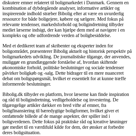
diskutere emner relateret til boligmarkedet i Danmark. Gennem en
kombination af dybdegående analyser, informative artikler og
inspirerende indhold stræber Bibolig efter at være en uvurderlig
ressource for både boligejere, købere og sælgere. Med fokus på
relevante tendenser, markedsforhold og boligindretning tilbyder
mediet læserne indsigt, der kan hjælpe dem med at navigere i en
kompleks og ofte udfordrende verden af boligbesiddelse.
Med et dedikeret team af skribenter og eksperter inden for
boligområdet, præsenterer Bibolig aktuelt og historisk perspektiv på
boligmarkedets udvikling. De journalistiske tilgange, der anvendes,
muliggør en grundlæggende forståelse af, hvordan skiftende
økonomiske forhold, politiske beslutninger og sociale tendenser
påvirker boligkøb og -salg. Dette bidrager til en mere nuanceret
debat om boligspørgsmål, hvilket er essentielt for at kunne træffe
informerede beslutninger.
Bibolig.dk tilbyder en platform, hvor læserne kan finde inspiration
og råd til boligindretning, vedligeholdelse og investering. De
tilgængelige artikler dækker en bred vifte af emner, fra
boligfinansiering til bæredygtige boligformer, hvilket giver et
omfattende billede af de mange aspekter, der spiller ind i
boligverdenen. Dette fokus på praktiske råd og kreative løsninger
gør mediet til en værdifuld kilde for dem, der ønsker at forbedre
deres boligsituation.