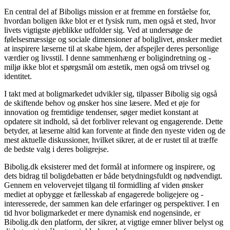
En central del af Biboligs mission er at fremme en forståelse for,
hvordan boligen ikke blot er et fysisk rum, men også et sted, hvor
livets vigtigste øjeblikke udfolder sig. Ved at undersøge de
følelsesmæssige og sociale dimensioner af boliglivet, ønsker mediet
at inspirere læserne til at skabe hjem, der afspejler deres personlige
værdier og livsstil. I denne sammenhæng er boligindretning og -
miljø ikke blot et spørgsmål om æstetik, men også om trivsel og
identitet.
I takt med at boligmarkedet udvikler sig, tilpasser Bibolig sig også
de skiftende behov og ønsker hos sine læsere. Med et øje for
innovation og fremtidige tendenser, søger mediet konstant at
opdatere sit indhold, så det forbliver relevant og engagerende. Dette
betyder, at læserne altid kan forvente at finde den nyeste viden og de
mest aktuelle diskussioner, hvilket sikrer, at de er rustet til at træffe
de bedste valg i deres boligrejse.
Bibolig.dk eksisterer med det formål at informere og inspirere, og
dets bidrag til boligdebatten er både betydningsfuldt og nødvendigt.
Gennem en velovervejet tilgang til formidling af viden ønsker
mediet at opbygge et fællesskab af engagerede boligejere og -
interesserede, der sammen kan dele erfaringer og perspektiver. I en
tid hvor boligmarkedet er mere dynamisk end nogensinde, er
Bibolig.dk den platform, der sikrer, at vigtige emner bliver belyst og