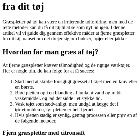
fra dit tøj
Græspletter på tøj kan være en irriterende udfordring, men med de
rette metoder kan du få dit tøj til at se som nyt ud igen. I denne
artikel vil vi guide dig gennem effektive måder at fjerne græspletter
fra dit tøj, uanset om det drejer sig om bukser, trøjer eller jakker.
Hvordan får man græs af tøj?
At fjerne græspletter kræver tålmodighed og de rigtige værktøjer.
Her er nogle trin, du kan følge for at få succes:
Start med at skrabe forsigtigt græsset af tøjet med en kniv eller
en børste.
Blød pletten op i en blanding af lunkent vand og mildt
vaskemiddel, og lad det sidde i et stykke tid.
Vask tøjet som sædvanligt, men undgå at lægge det i
tørretumbleren, før pletten er helt fjernet.
Hvis pletten stadig er synlig, gentag processen eller prøv en af
de følgende metoder.
Fjern græspletter med citronsaft