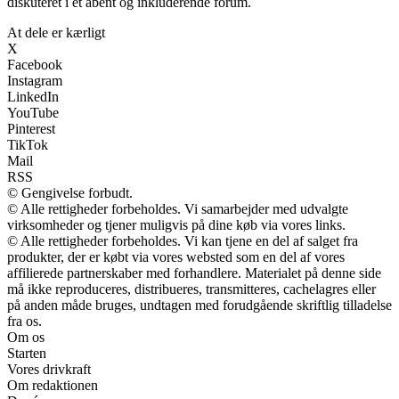
diskuteret i et åbent og inkluderende forum.
At dele er kærligt
X
Facebook
Instagram
LinkedIn
YouTube
Pinterest
TikTok
Mail
RSS
© Gengivelse forbudt.
© Alle rettigheder forbeholdes. Vi samarbejder med udvalgte
virksomheder og tjener muligvis på dine køb via vores links.
© Alle rettigheder forbeholdes. Vi kan tjene en del af salget fra
produkter, der er købt via vores websted som en del af vores
affilierede partnerskaber med forhandlere. Materialet på denne side
må ikke reproduceres, distribueres, transmitteres, cachelagres eller
på anden måde bruges, undtagen med forudgående skriftlig tilladelse
fra os.
Om os
Starten
Vores drivkraft
Om redaktionen