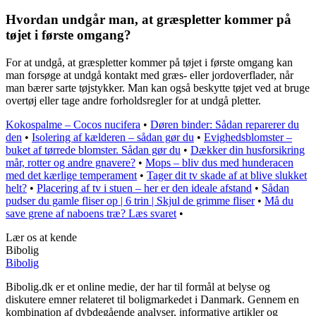
Hvordan undgår man, at græspletter kommer på
tøjet i første omgang?
For at undgå, at græspletter kommer på tøjet i første omgang kan
man forsøge at undgå kontakt med græs- eller jordoverflader, når
man bærer sarte tøjstykker. Man kan også beskytte tøjet ved at bruge
overtøj eller tage andre forholdsregler for at undgå pletter.
Kokospalme – Cocos nucifera
•
Døren binder: Sådan reparerer du
den
•
Isolering af kælderen – sådan gør du
•
Evighedsblomster –
buket af tørrede blomster. Sådan gør du
•
Dækker din husforsikring
mår, rotter og andre gnavere?
•
Mops – bliv dus med hunderacen
med det kærlige temperament
•
Tager dit tv skade af at blive slukket
helt?
•
Placering af tv i stuen – her er den ideale afstand
•
Sådan
pudser du gamle fliser op | 6 trin | Skjul de grimme fliser
•
Må du
save grene af naboens træ? Læs svaret
•
Lær os at kende
Bibolig
Bibolig
Bibolig.dk er et online medie, der har til formål at belyse og
diskutere emner relateret til boligmarkedet i Danmark. Gennem en
kombination af dybdegående analyser, informative artikler og