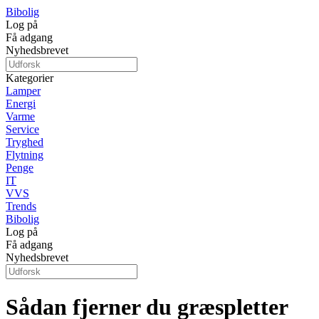
Bibolig
Log på
Få adgang
Nyhedsbrevet
Kategorier
Lamper
Energi
Varme
Service
Tryghed
Flytning
Penge
IT
VVS
Trends
Bibolig
Log på
Få adgang
Nyhedsbrevet
Sådan fjerner du græspletter