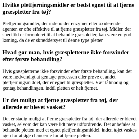
Hvilke pletfjerningsmidler er bedst egnet til at fjerne
græspletter fra tøj?
Pletfjerningsmidler, der indeholder enzymer eller oxiderende
agenter, er ofte effektive til at fjerne græspletter fra tøj. Midler, der
specifikt er formuleret til at behandle græspletter, kan være en god
løsning, da de er skræddersyet til denne type pletter.
Hvad gør man, hvis græspletterne ikke forsvinder
efter første behandling?
Hvis græspletterne ikke forsvinder efter første behandling, kan det
være nødvendigt at gentage processen eller prøve et andet
pletfjerningsmiddel, der er egnet til græspletter. Vær tålmodig og
gentag behandlingen, indtil pletten er helt fjernet.
Er det muligt at fjerne græspletter fra tøj, der
allerede er blevet vasket?
Det er stadig muligt at fjerne græspletter fra tøj, der allerede er blevet
vasket, selvom det kan være lidt mere udfordrende. Det anbefales at
behandle pletten med et egnet pletfjerningsmiddel, inden tøjet vaskes
igen for at øge chancerne for at fjerne pletten.