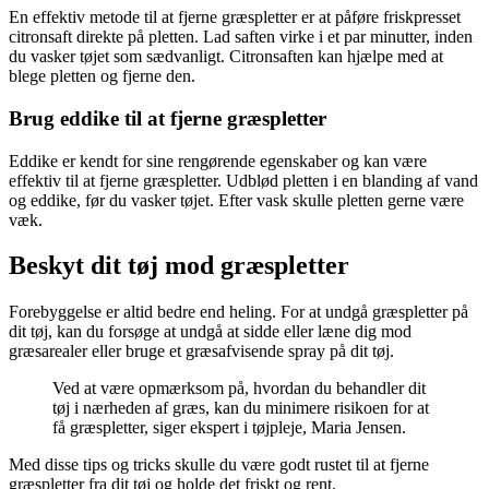
En effektiv metode til at fjerne græspletter er at påføre friskpresset
citronsaft direkte på pletten. Lad saften virke i et par minutter, inden
du vasker tøjet som sædvanligt. Citronsaften kan hjælpe med at
blege pletten og fjerne den.
Brug eddike til at fjerne græspletter
Eddike er kendt for sine rengørende egenskaber og kan være
effektiv til at fjerne græspletter. Udblød pletten i en blanding af vand
og eddike, før du vasker tøjet. Efter vask skulle pletten gerne være
væk.
Beskyt dit tøj mod græspletter
Forebyggelse er altid bedre end heling. For at undgå græspletter på
dit tøj, kan du forsøge at undgå at sidde eller læne dig mod
græsarealer eller bruge et græsafvisende spray på dit tøj.
Ved at være opmærksom på, hvordan du behandler dit
tøj i nærheden af græs, kan du minimere risikoen for at
få græspletter, siger ekspert i tøjpleje, Maria Jensen.
Med disse tips og tricks skulle du være godt rustet til at fjerne
græspletter fra dit tøj og holde det friskt og rent.