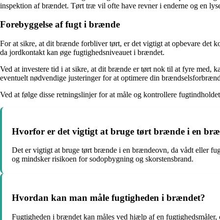
inspektion af brændet. Tørt træ vil ofte have revner i enderne og en ly
Forebyggelse af fugt i brænde
For at sikre, at dit brænde forbliver tørt, er det vigtigt at opbevare de
da jordkontakt kan øge fugtighedsniveauet i brændet.
Ved at investere tid i at sikre, at dit brænde er tørt nok til at fyre me
eventuelt nødvendige justeringer for at optimere din brændselsforbræn
Ved at følge disse retningslinjer for at måle og kontrollere fugtindho
Hvorfor er det vigtigt at bruge tørt brænde i en b
Det er vigtigt at bruge tørt brænde i en brændeovn, da vådt eller f
og mindsker risikoen for sodopbygning og skorstensbrand.
Hvordan kan man måle fugtigheden i brændet?
Fugtigheden i brændet kan måles ved hjælp af en fugtighedsmåler, 