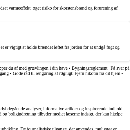
dsat varmeeffekt, øget risiko for skorstensbrand og forurening af
t er vigtigt at holde brændet løftet fra jorden for at undgå fugt og
pper du af med grævlingen i din have
•
Bygningsreglement | Få svar på
 gang
•
Gode råd til rengøring af røglugt: Fjern nikotin fra dit hjem
•
 dybdegående analyser, informative artikler og inspirerende indhold
 og boligindretning tilbyder mediet læserne indsigt, der kan hjælpe
 udvikling. De journalistiske tilgange, der anvendes, muliggør en