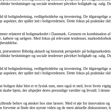
itiske beslutninger og sociale tendenser påvirker boligkøb og -salg. De
d til boligindretning, vedligeholdelse og investering. De tilgængelige ar
 aspekter, der spiller ind i boligverdenen. Dette fokus på praktiske råd
e emner relateret til boligmarkedet i Danmark. Gennem en kombination af
re, købere og sælgere. Med fokus på relevante tendenser, markedsforhold
gbesiddelse.
, præsenterer Bibolig aktuelt og historisk perspektiv på boligmarkedets
itiske beslutninger og sociale tendenser påvirker boligkøb og -salg. De
d til boligindretning, vedligeholdelse og investering. De tilgængelige ar
 aspekter, der spiller ind i boligverdenen. Dette fokus på praktiske råd
an boligen ikke blot er et fysisk rum, men også et sted, hvor livets vigt
l at skabe hjem, der afspejler deres personlige værdier og livsstil. I d
skiftende behov og ønsker hos sine læsere. Med et øje for innovation og 
 forvente at finde den nyeste viden og de mest aktuelle diskussioner, hvilk