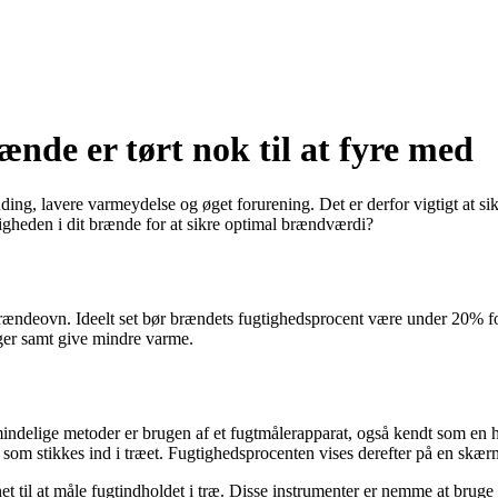
ænde er tørt nok til at fyre med
ng, lavere varmeydelse og øget forurening. Det er derfor vigtigt at sikre
gheden i dit brænde for at sikre optimal brændværdi?
n brændeovn. Ideelt set bør brændets fugtighedsprocent være under 20%
ger samt give mindre varme.
lmindelige metoder er brugen af et fugtmålerapparat, også kendt som en 
 som stikkes ind i træet. Fugtighedsprocenten vises derefter på en skær
et til at måle fugtindholdet i træ. Disse instrumenter er nemme at bruge 