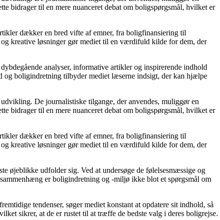
tte bidrager til en mere nuanceret debat om boligspørgsmål, hvilket er
tikler dækker en bred vifte af emner, fra boligfinansiering til
 og kreative løsninger gør mediet til en værdifuld kilde for dem, der
 dybdegående analyser, informative artikler og inspirerende indhold
 og boligindretning tilbyder mediet læserne indsigt, der kan hjælpe
 udvikling. De journalistiske tilgange, der anvendes, muliggør en
tte bidrager til en mere nuanceret debat om boligspørgsmål, hvilket er
tikler dækker en bred vifte af emner, fra boligfinansiering til
 og kreative løsninger gør mediet til en værdifuld kilde for dem, der
igste øjeblikke udfolder sig. Ved at undersøge de følelsesmæssige og
enne sammenhæng er boligindretning og -miljø ikke blot et spørgsmål om
fremtidige tendenser, søger mediet konstant at opdatere sit indhold, så
et sikrer, at de er rustet til at træffe de bedste valg i deres boligrejse.