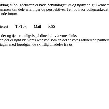
 bidrag til boligdebatten er både betydningsfuldt og nødvendigt. Gennem 
sammen kan dele erfaringer og perspektiver. I en tid hvor boligmarkede
erende forum.
terest
TikTok
Mail
RSS
er og tjener muligvis på dine køb via vores links.
ter, der er købt via vores websted som en del af vores affilierede partn
tagen med forudgående skriftlig tilladelse fra os.