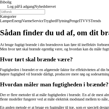
Bibolig
Log på
Få adgang
Nyhedsbrevet
Kategorier
Lamper
Energi
Varme
Service
Tryghed
Flytning
Penge
IT
VVS
Trends
Sådan finder du ud af, om dit br
At bruge fugtigt brænde i din brændeovn kan føre til ineffektiv forbrændi
Men hvor tørt skal brænde egentlig være, og hvordan kan du måle fugti
Hvor tørt skal brænde være?
Fugtigheden i brændet er en afgørende faktor for effektiviteten af di
højere fugtighed vil brænde dårligt, producere mere røg og sodesætnin
Hvordan måler man fugtigheden i brænde?
Der er flere metoder til at måle fugtigheden i brænde. En af de mest a
fleste modeller fungerer ved at måle elektrisk modstand mellem to nåle,
En anden metode er at bruge en fugtmåler til træ, som er specielt design