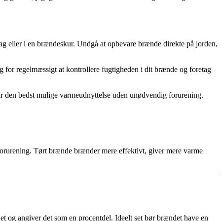
alvtag eller i en brændeskur. Undgå at opbevare brænde direkte på jorden,
rg for regelmæssigt at kontrollere fugtigheden i dit brænde og foretag
opnår den bedst mulige varmeudnyttelse uden unødvendig forurening.
t forurening. Tørt brænde brænder mere effektivt, giver mere varme
t og angiver det som en procentdel. Ideelt set bør brændet have en