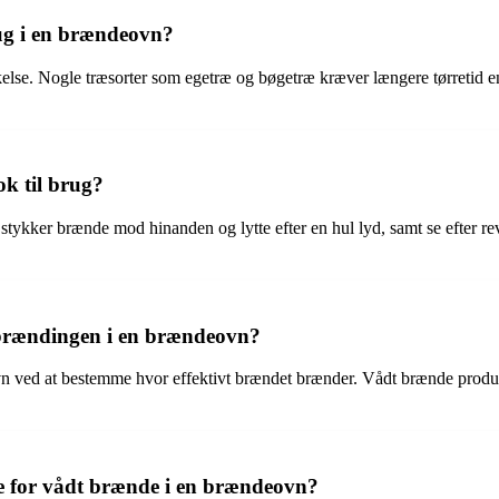
rug i en brændeovn?
kelse. Nogle træsorter som egetræ og bøgetræ kræver længere tørretid end
k til brug?
stykker brænde mod hinanden og lytte efter en hul lyd, samt se efter re
brændingen i en brændeovn?
n ved at bestemme hvor effektivt brændet brænder. Vådt brænde produ
e for vådt brænde i en brændeovn?