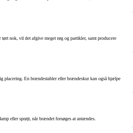
r tørt nok, vil det afgive meget røg og partikler, samt producere
uftig placering. En brændestabler eller brændeskur kan også hjælpe
damp eller sprøjt, når brændet forsøges at antændes.