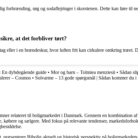
 forbrænding, røg og sodaflejringer i skorstenen. Dette kan føre til ne
re, at det forbliver tørt?
g eller i en brændeskur, hvor luften frit kan cirkulere omkring træet. De
a: En dybdegående guide
•
Mor og barn – Tolmiea menziesii
•
Sådan sli
valerer – Cosmos
•
Solvarme – 13 gode spørgsmål | Sådan kommer du i
e emner relateret til boligmarkedet i Danmark. Gennem en kombination af
re, købere og sælgere. Med fokus på relevante tendenser, markedsforhold
gbesiddelse.
, præsenterer Bibolig aktuelt og historisk perspektiv på boligmarkedets