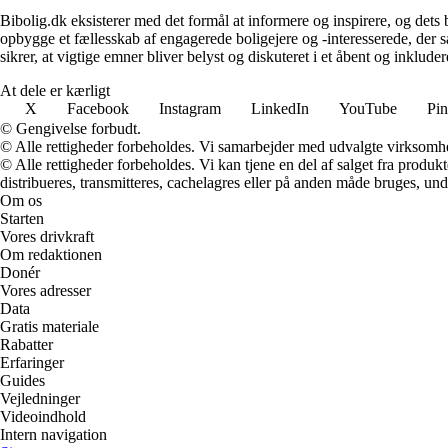
Bibolig.dk eksisterer med det formål at informere og inspirere, og dets
opbygge et fællesskab af engagerede boligejere og -interesserede, der 
sikrer, at vigtige emner bliver belyst og diskuteret i et åbent og inklud
At dele er kærligt
X
Facebook
Instagram
LinkedIn
YouTube
Pin
© Gengivelse forbudt.
© Alle rettigheder forbeholdes. Vi samarbejder med udvalgte virksomhed
© Alle rettigheder forbeholdes. Vi kan tjene en del af salget fra produk
distribueres, transmitteres, cachelagres eller på anden måde bruges, und
Om os
Starten
Vores drivkraft
Om redaktionen
Donér
Vores adresser
Data
Gratis materiale
Rabatter
Erfaringer
Guides
Vejledninger
Videoindhold
Intern navigation