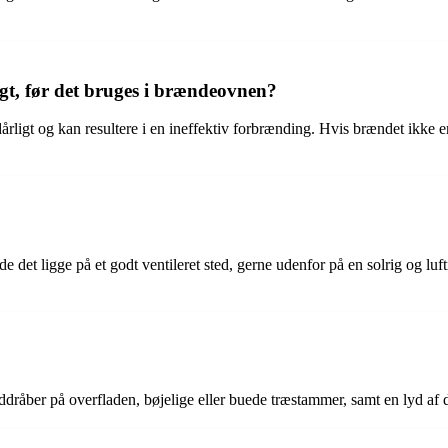
igt, før det bruges i brændeovnen?
dårligt og kan resultere i en ineffektiv forbrænding. Hvis brændet ikke e
e det ligge på et godt ventileret sted, gerne udenfor på en solrig og l
ddråber på overfladen, bøjelige eller buede træstammer, samt en lyd af 