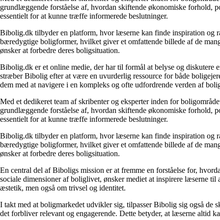
grundlæggende forståelse af, hvordan skiftende økonomiske forhold, pol
essentielt for at kunne træffe informerede beslutninger.
Bibolig.dk tilbyder en platform, hvor læserne kan finde inspiration og rå
bæredygtige boligformer, hvilket giver et omfattende billede af de mange
ønsker at forbedre deres boligsituation.
Bibolig.dk er et online medie, der har til formål at belyse og diskuter
stræber Bibolig efter at være en uvurderlig ressource for både boligeje
dem med at navigere i en kompleks og ofte udfordrende verden af boli
Med et dedikeret team af skribenter og eksperter inden for boligområdet
grundlæggende forståelse af, hvordan skiftende økonomiske forhold, pol
essentielt for at kunne træffe informerede beslutninger.
Bibolig.dk tilbyder en platform, hvor læserne kan finde inspiration og rå
bæredygtige boligformer, hvilket giver et omfattende billede af de mange
ønsker at forbedre deres boligsituation.
En central del af Biboligs mission er at fremme en forståelse for, hvord
sociale dimensioner af boliglivet, ønsker mediet at inspirere læserne ti
æstetik, men også om trivsel og identitet.
I takt med at boligmarkedet udvikler sig, tilpasser Bibolig sig også de 
det forbliver relevant og engagerende. Dette betyder, at læserne altid kan