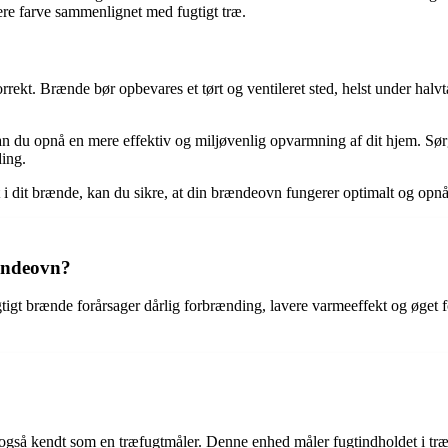
sere farve sammenlignet med fugtigt træ.
t korrekt. Brænde bør opbevares et tørt og ventileret sted, helst under h
d, kan du opnå en mere effektiv og miljøvenlig opvarmning af dit hjem. Sø
ding.
ldet i dit brænde, kan du sikre, at din brændeovn fungerer optimalt og 
rændeovn?
ugtigt brænde forårsager dårlig forbrænding, lavere varmeeffekt og øge
også kendt som en træfugtmåler. Denne enhed måler fugtindholdet i træe