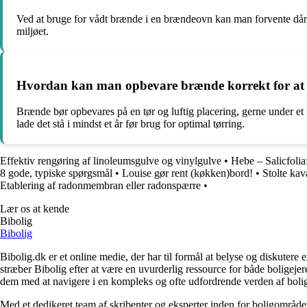
Ved at bruge for vådt brænde i en brændeovn kan man forvente dårlig
miljøet.
Hvordan kan man opbevare brænde korrekt for at sik
Brænde bør opbevares på en tør og luftig placering, gerne under et ta
lade det stå i mindst et år før brug for optimal tørring.
Effektiv rengøring af linoleumsgulve og vinylgulve
•
Hebe – Salicfoli
8 gode, typiske spørgsmål
•
Louise gør rent (køkken)bord!
•
Stolte ka
Etablering af radonmembran eller radonspærre
•
Lær os at kende
Bibolig
Bibolig
Bibolig.dk er et online medie, der har til formål at belyse og diskuter
stræber Bibolig efter at være en uvurderlig ressource for både boligeje
dem med at navigere i en kompleks og ofte udfordrende verden af boli
Med et dedikeret team af skribenter og eksperter inden for boligområdet