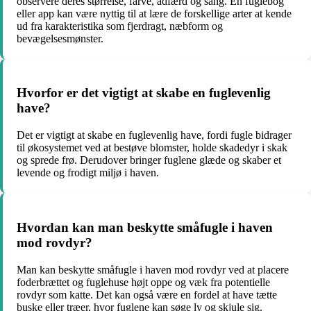
observere deres størrelse, farve, adfærd og sang. En fuglebog
eller app kan være nyttig til at lære de forskellige arter at kende
ud fra karakteristika som fjerdragt, næbform og
bevægelsesmønster.
Hvorfor er det vigtigt at skabe en fuglevenlig
have?
Det er vigtigt at skabe en fuglevenlig have, fordi fugle bidrager
til økosystemet ved at bestøve blomster, holde skadedyr i skak
og sprede frø. Derudover bringer fuglene glæde og skaber et
levende og frodigt miljø i haven.
Hvordan kan man beskytte småfugle i haven
mod rovdyr?
Man kan beskytte småfugle i haven mod rovdyr ved at placere
foderbrættet og fuglehuse højt oppe og væk fra potentielle
rovdyr som katte. Det kan også være en fordel at have tætte
buske eller træer, hvor fuglene kan søge ly og skjule sig.