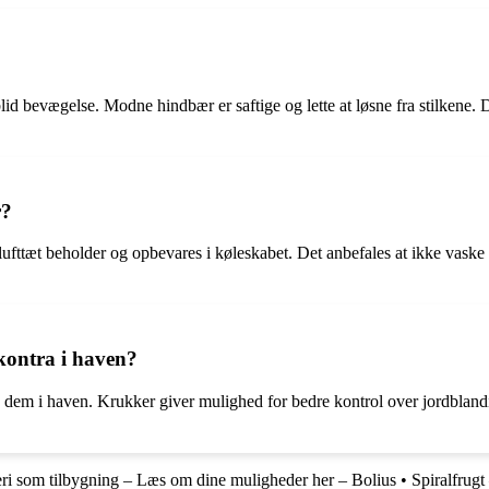
blid bevægelse. Modne hindbær er saftige og lette at løsne fra stilkene.
r?
lufttæt beholder og opbevares i køleskabet. Det anbefales at ikke vaske 
kontra i haven?
ave dem i haven. Krukker giver mulighed for bedre kontrol over jordbl
ri som tilbygning – Læs om dine muligheder her – Bolius
•
Spiralfrugt