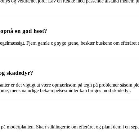
ed sollys og veldrænet jord. Lav en række med passende afstand mellem 
 opnå en god høst?
 regelmæssigt. Fjern gamle og syge grene, beskær buskene om efteråret ell
og skadedyr?
er er det vigtigt at være opmærksom på tegn på problemer såsom plette
mme, mens naturlige bekæmpelsesmidler kan bruges mod skadedyr.
 på moderplanten. Skær stiklingerne om efteråret og plant dem i en sep