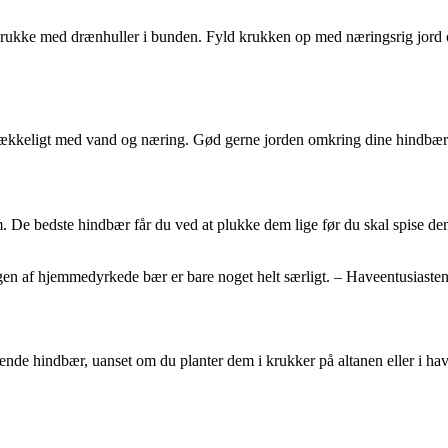
k krukke med drænhuller i bunden. Fyld krukken op med næringsrig jor
 tilstrækkeligt med vand og næring. Gød gerne jorden omkring dine hind
em. De bedste hindbær får du ved at plukke dem lige før du skal spise de
magen af hjemmedyrkede bær er bare noget helt særligt. – Haveentusiast
gende hindbær, uanset om du planter dem i krukker på altanen eller i ha