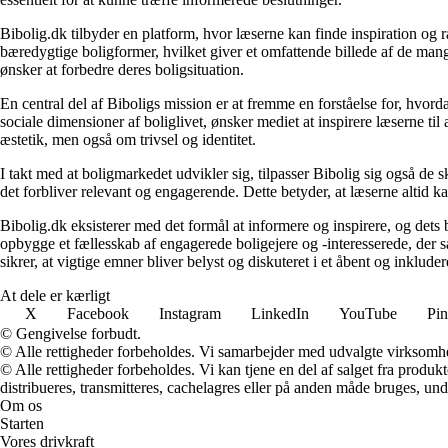
Bibolig.dk tilbyder en platform, hvor læserne kan finde inspiration og rå
bæredygtige boligformer, hvilket giver et omfattende billede af de mange
ønsker at forbedre deres boligsituation.
En central del af Biboligs mission er at fremme en forståelse for, hvord
sociale dimensioner af boliglivet, ønsker mediet at inspirere læserne ti
æstetik, men også om trivsel og identitet.
I takt med at boligmarkedet udvikler sig, tilpasser Bibolig sig også de 
det forbliver relevant og engagerende. Dette betyder, at læserne altid kan
Bibolig.dk eksisterer med det formål at informere og inspirere, og dets
opbygge et fællesskab af engagerede boligejere og -interesserede, der 
sikrer, at vigtige emner bliver belyst og diskuteret i et åbent og inklud
At dele er kærligt
X
Facebook
Instagram
LinkedIn
YouTube
Pin
© Gengivelse forbudt.
© Alle rettigheder forbeholdes. Vi samarbejder med udvalgte virksomhed
© Alle rettigheder forbeholdes. Vi kan tjene en del af salget fra produk
distribueres, transmitteres, cachelagres eller på anden måde bruges, und
Om os
Starten
Vores drivkraft