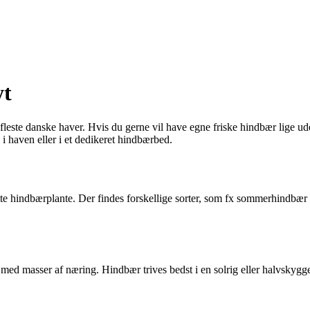
yt
leste danske haver. Hvis du gerne vil have egne friske hindbær lige ud
 i haven eller i et dedikeret hindbærbed.
ette hindbærplante. Der findes forskellige sorter, som fx sommerhindbær
d med masser af næring. Hindbær trives bedst i en solrig eller halvskyg