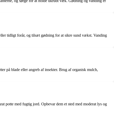
planterne, og sørge for at holde ukrudt væk. Gødning og vanding er
er tidligt forår, og tilsæt gødning for at sikre sund vækst. Vanding
r på blade eller angreb af insekter. Brug af organisk mulch,
arat potte med fugtig jord. Opbevar dem et sted med moderat lys og