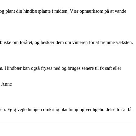
d og plant din hindbærplante i midten. Vær opmærksom på at vande
bærbuske om foråret, og beskær dem om vinteren for at fremme væksten.
m. Hindbær kan også fryses ned og bruges senere til fx saft eller
en Anne
ven. Følg vejledningen omkring plantning og vedligeholdelse for at få