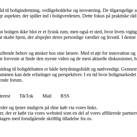
d til boligindretning, vedligeholdelse og investering. De tilgængelige ar
 aspekter, der spiller ind i boligverdenen. Dette fokus på praktiske råd
an boligen ikke blot er et fysisk rum, men også et sted, hvor livets vigt
l at skabe hjem, der afspejler deres personlige værdier og livsstil. I d
skiftende behov og ønsker hos sine læsere. Med et øje for innovation og 
 forvente at finde den nyeste viden og de mest aktuelle diskussioner, hvilk
 bidrag til boligdebatten er både betydningsfuldt og nødvendigt. Gennem 
sammen kan dele erfaringer og perspektiver. I en tid hvor boligmarkede
erende forum.
terest
TikTok
Mail
RSS
er og tjener muligvis på dine køb via vores links.
ter, der er købt via vores websted som en del af vores affilierede partn
tagen med forudgående skriftlig tilladelse fra os.