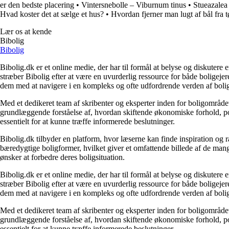
er den bedste placering
•
Vintersnebolle – Viburnum tinus
•
Stueazalea
Hvad koster det at sælge et hus?
•
Hvordan fjerner man lugt af bål fra t
Lær os at kende
Bibolig
Bibolig
Bibolig.dk er et online medie, der har til formål at belyse og diskuter
stræber Bibolig efter at være en uvurderlig ressource for både boligeje
dem med at navigere i en kompleks og ofte udfordrende verden af boli
Med et dedikeret team af skribenter og eksperter inden for boligområdet
grundlæggende forståelse af, hvordan skiftende økonomiske forhold, pol
essentielt for at kunne træffe informerede beslutninger.
Bibolig.dk tilbyder en platform, hvor læserne kan finde inspiration og rå
bæredygtige boligformer, hvilket giver et omfattende billede af de mange
ønsker at forbedre deres boligsituation.
Bibolig.dk er et online medie, der har til formål at belyse og diskuter
stræber Bibolig efter at være en uvurderlig ressource for både boligeje
dem med at navigere i en kompleks og ofte udfordrende verden af boli
Med et dedikeret team af skribenter og eksperter inden for boligområdet
grundlæggende forståelse af, hvordan skiftende økonomiske forhold, pol
essentielt for at kunne træffe informerede beslutninger.