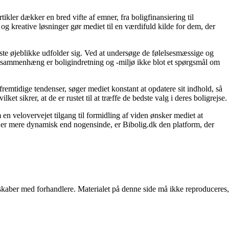
tikler dækker en bred vifte af emner, fra boligfinansiering til
 og kreative løsninger gør mediet til en værdifuld kilde for dem, der
igste øjeblikke udfolder sig. Ved at undersøge de følelsesmæssige og
enne sammenhæng er boligindretning og -miljø ikke blot et spørgsmål om
fremtidige tendenser, søger mediet konstant at opdatere sit indhold, så
et sikrer, at de er rustet til at træffe de bedste valg i deres boligrejse.
en velovervejet tilgang til formidling af viden ønsker mediet at
t er mere dynamisk end nogensinde, er Bibolig.dk den platform, der
erskaber med forhandlere. Materialet på denne side må ikke reproduceres,