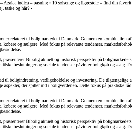
 – Azalea indica – pasning
•
10 solsenge og liggestole – find din favorit 
øj, taske og hår?
•
e emner relateret til boligmarkedet i Danmark. Gennem en kombination af
re, købere og sælgere. Med fokus på relevante tendenser, markedsforhold
gbesiddelse.
, præsenterer Bibolig aktuelt og historisk perspektiv på boligmarkedets
itiske beslutninger og sociale tendenser påvirker boligkøb og -salg. De
d til boligindretning, vedligeholdelse og investering. De tilgængelige ar
 aspekter, der spiller ind i boligverdenen. Dette fokus på praktiske råd
e emner relateret til boligmarkedet i Danmark. Gennem en kombination af
re, købere og sælgere. Med fokus på relevante tendenser, markedsforhold
gbesiddelse.
, præsenterer Bibolig aktuelt og historisk perspektiv på boligmarkedets
itiske beslutninger og sociale tendenser påvirker boligkøb og -salg. De