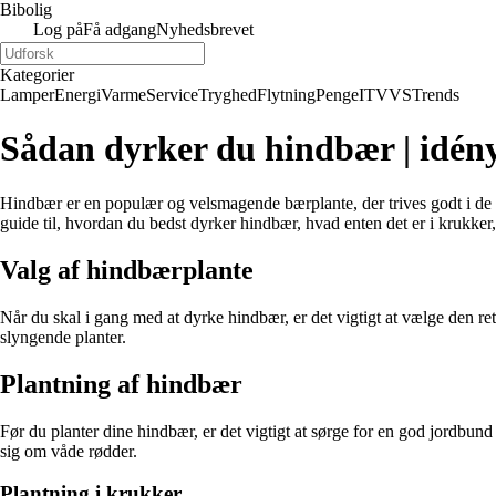
Bibolig
Log på
Få adgang
Nyhedsbrevet
Kategorier
Lamper
Energi
Varme
Service
Tryghed
Flytning
Penge
IT
VVS
Trends
Sådan dyrker du hindbær | idén
Hindbær er en populær og velsmagende bærplante, der trives godt i de f
guide til, hvordan du bedst dyrker hindbær, hvad enten det er i krukker,
Valg af hindbærplante
Når du skal i gang med at dyrke hindbær, er det vigtigt at vælge den r
slyngende planter.
Plantning af hindbær
Før du planter dine hindbær, er det vigtigt at sørge for en god jordbun
sig om våde rødder.
Plantning i krukker