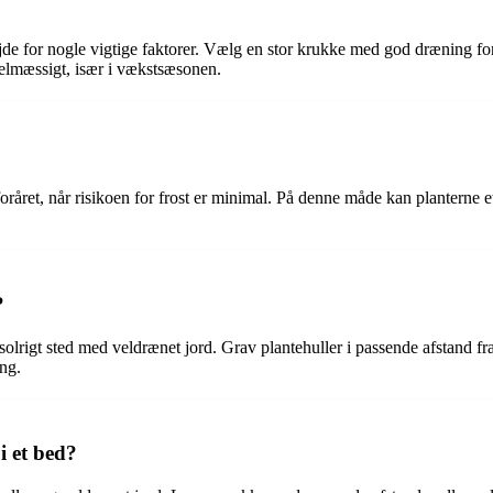
de for nogle vigtige faktorer. Vælg en stor krukke med god dræning for
gelmæssigt, især i vækstsæsonen.
oråret, når risikoen for frost er minimal. På denne måde kan planterne eta
?
solrigt sted med veldrænet jord. Grav plantehuller i passende afstand f
ing.
i et bed?