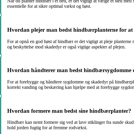
Når du planter hindbær i et bed, er det vigtigt at vælge et sted m
essentielle for at sikre optimal vækst og høst.
Hvordan plejer man bedst hindbærplanterne for at
For at opnå en god høst af hindbær er det vigtigt at pleje planterne
og beskyttelse mod skadedyr er også vigtige aspekter af plejen.
Hvordan håndterer man bedst hindbærsygdomme 
For at forebygge og håndtere sygdomme og skadedyr på hindbærplant
korrekt vanding og beskæring kan hjælpe med at forebygge sygdo
Hvordan formere man bedst sine hindbærplanter?
Hindbær kan nemt formere sig ved at lave stiklinger fra sunde skud
hold jorden fugtig for at fremme rodvækst.