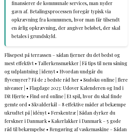
finansierer de kommunale services, man nyder
gavn af. Betalingsprocessen foregår typisk via
opkrævning fra kommunen, hvor man får tilsendt
en årlig opkrævning, der angiver beløbet, der skal
betales i grundskyld.
Flisepest på terrassen – sådan fjerner du det bedst og
mest effektivt
•
Tallerkensmækker | Få tips til nem såning
og udplantning | idenyt
•
Hvordan undgår du
flyvemyrer? Få de 2 bedste råd her
•
Sudoku online | flere
niveauer |
•
Flagdage 2023: Udover Kalenderen og Ind i
Dit Hjerte
•
Find ord online | Et spil, hvor du skal finde
gemte ord
•
Skvalderkål – 8 effektive måder at bekæmpe
ukrudtet på | idényt
•
Ferskentræ | Sådan dyrker du
ferskner i Danmark
•
Kakerlakker i Danmark – 5 gode
råd til bekæmpelse
•
Rengøring af vaskemaskine – Sådan