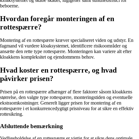
kloaksystemet og skabe skader, lugtgener samt sundhedsrisici for
beboerne.
Hvordan foregår monteringen af en
rottespærre?
Montering af en rottespærre kræver specialiseret viden og udstyr. En
fagmand vil vurdere kloaksystemet, identificere risikoområder og
ansætte den rette type rottespærre. Monteringen kan variere alt efter
kloakkens kompleksitet og ejendommens behov.
Hvad koster en rottespærre, og hvad
påvirker prisen?
Prisen på en rottespærre afhænger af flere faktorer såsom kloakkens
størrelse, den valgte type rottespærre, monteringstiden og eventuelle
ekstraomkostninger. Generelt ligger prisen for montering af en
rottespærre i et konkurrencedygtigt prisniveau for at sikre en effektiv
rottesikring.
Afsluttende bemærkning
Vedligeholdelse af en rottespærre er vigtig for at sikre dens optimale