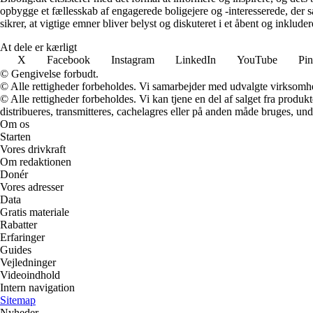
opbygge et fællesskab af engagerede boligejere og -interesserede, der 
sikrer, at vigtige emner bliver belyst og diskuteret i et åbent og inklud
At dele er kærligt
X
Facebook
Instagram
LinkedIn
YouTube
Pin
© Gengivelse forbudt.
© Alle rettigheder forbeholdes. Vi samarbejder med udvalgte virksomhed
© Alle rettigheder forbeholdes. Vi kan tjene en del af salget fra produk
distribueres, transmitteres, cachelagres eller på anden måde bruges, und
Om os
Starten
Vores drivkraft
Om redaktionen
Donér
Vores adresser
Data
Gratis materiale
Rabatter
Erfaringer
Guides
Vejledninger
Videoindhold
Intern navigation
Sitemap
Nyheder