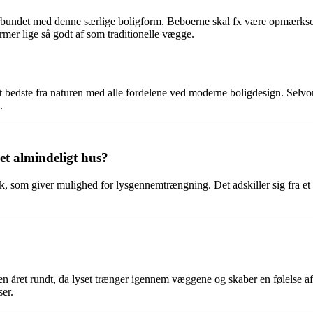
r forbundet med denne særlige boligform. Beboerne skal fx være opmærk
rmer lige så godt af som traditionelle vægge.
et bedste fra naturen med alle fordelene ved moderne boligdesign. Selvom
.
 et almindeligt hus?
k, som giver mulighed for lysgennemtrængning. Det adskiller sig fra et a
ren året rundt, da lyset trænger igennem væggene og skaber en følelse a
ser.