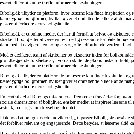
essentielt for at kunne træffe informerede beslutninger.
Bibolig.dk tilbyder en platform, hvor læserne kan finde inspiration og rå
bæredygtige boligformer, hvilket giver et omfattende billede af de mange
ønsker at forbedre deres boligsituation.
Bibolig.dk er et online medie, der har til formål at belyse og diskuter
stræber Bibolig efter at være en uvurderlig ressource for både boligeje
dem med at navigere i en kompleks og ofte udfordrende verden af boli
Med et dedikeret team af skribenter og eksperter inden for boligområdet
grundlæggende forståelse af, hvordan skiftende økonomiske forhold, pol
essentielt for at kunne træffe informerede beslutninger.
Bibolig.dk tilbyder en platform, hvor læserne kan finde inspiration og rå
bæredygtige boligformer, hvilket giver et omfattende billede af de mange
ønsker at forbedre deres boligsituation.
En central del af Biboligs mission er at fremme en forståelse for, hvord
sociale dimensioner af boliglivet, ønsker mediet at inspirere læserne ti
æstetik, men også om trivsel og identitet.
I takt med at boligmarkedet udvikler sig, tilpasser Bibolig sig også de 
det forbliver relevant og engagerende. Dette betyder, at læserne altid kan
Bibolig.dk eksisterer med det formål at informere og inspirere, og dets