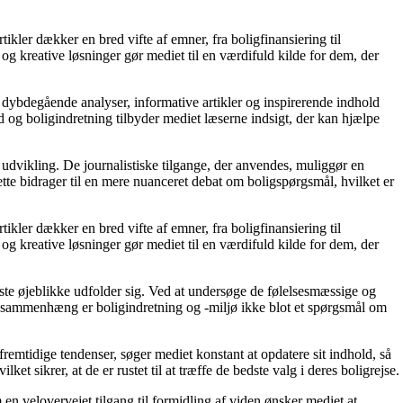
tikler dækker en bred vifte af emner, fra boligfinansiering til
 og kreative løsninger gør mediet til en værdifuld kilde for dem, der
 dybdegående analyser, informative artikler og inspirerende indhold
 og boligindretning tilbyder mediet læserne indsigt, der kan hjælpe
 udvikling. De journalistiske tilgange, der anvendes, muliggør en
tte bidrager til en mere nuanceret debat om boligspørgsmål, hvilket er
tikler dækker en bred vifte af emner, fra boligfinansiering til
 og kreative løsninger gør mediet til en værdifuld kilde for dem, der
igste øjeblikke udfolder sig. Ved at undersøge de følelsesmæssige og
enne sammenhæng er boligindretning og -miljø ikke blot et spørgsmål om
fremtidige tendenser, søger mediet konstant at opdatere sit indhold, så
et sikrer, at de er rustet til at træffe de bedste valg i deres boligrejse.
en velovervejet tilgang til formidling af viden ønsker mediet at