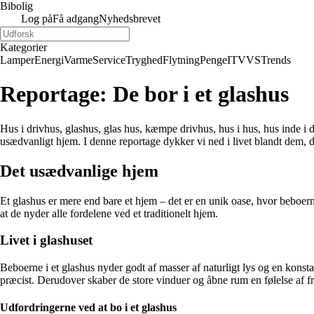
Bibolig
Log på
Få adgang
Nyhedsbrevet
Kategorier
Lamper
Energi
Varme
Service
Tryghed
Flytning
Penge
IT
VVS
Trends
Reportage: De bor i et glashus
Hus i drivhus, glashus, glas hus, kæmpe drivhus, hus i hus, hus inde i dr
usædvanligt hjem. I denne reportage dykker vi ned i livet blandt dem, de
Det usædvanlige hjem
Et glashus er mere end bare et hjem – det er en unik oase, hvor beboern
at de nyder alle fordelene ved et traditionelt hjem.
Livet i glashuset
Beboerne i et glashus nyder godt af masser af naturligt lys og en konsta
præcist. Derudover skaber de store vinduer og åbne rum en følelse af fri
Udfordringerne ved at bo i et glashus