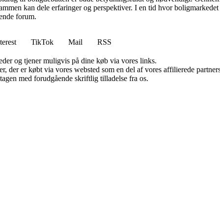
sammen kan dele erfaringer og perspektiver. I en tid hvor boligmarkede
erende forum.
terest
TikTok
Mail
RSS
er og tjener muligvis på dine køb via vores links.
ter, der er købt via vores websted som en del af vores affilierede partn
tagen med forudgående skriftlig tilladelse fra os.