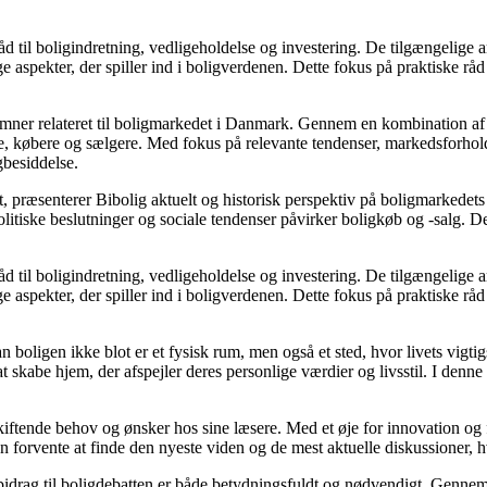
d til boligindretning, vedligeholdelse og investering. De tilgængelige ar
 aspekter, der spiller ind i boligverdenen. Dette fokus på praktiske råd
e emner relateret til boligmarkedet i Danmark. Gennem en kombination af
re, købere og sælgere. Med fokus på relevante tendenser, markedsforhold
gbesiddelse.
, præsenterer Bibolig aktuelt og historisk perspektiv på boligmarkedets
itiske beslutninger og sociale tendenser påvirker boligkøb og -salg. De
d til boligindretning, vedligeholdelse og investering. De tilgængelige ar
 aspekter, der spiller ind i boligverdenen. Dette fokus på praktiske råd
an boligen ikke blot er et fysisk rum, men også et sted, hvor livets vigt
l at skabe hjem, der afspejler deres personlige værdier og livsstil. I d
skiftende behov og ønsker hos sine læsere. Med et øje for innovation og 
 forvente at finde den nyeste viden og de mest aktuelle diskussioner, hvilk
 bidrag til boligdebatten er både betydningsfuldt og nødvendigt. Gennem 