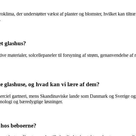
roklima, der understøtter vækst af planter og blomster, hvilket kan tilt
.
t glashus?
ive materialer, solcellepaneler til forsyning af strøm, genanvendelse a
uge glashuse, og hvad kan vi lære af dem?
erciel gartneri, mens Skandinaviske lande som Danmark og Sverige også 
knologi og bæredygtige løsninger.
e hos beboerne?