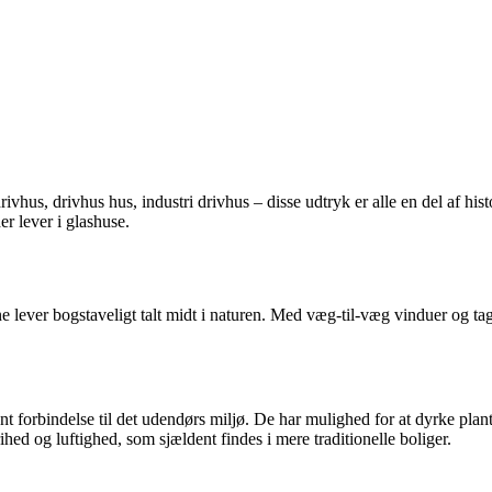
ivhus, drivhus hus, industri drivhus – disse udtryk er alle en del af his
r lever i glashuse.
e lever bogstaveligt talt midt i naturen. Med væg-til-væg vinduer og tag
nt forbindelse til det udendørs miljø. De har mulighed for at dyrke plant
hed og luftighed, som sjældent findes i mere traditionelle boliger.