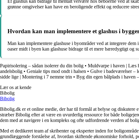
Et glashus kan bidrage til mentalt velvære hos beboerne ved at skabe
grønne omgivelser kan have en beroligende effekt og reducere stres
Hvordan kan man implementere et glashus i bygger
Man kan implementere glashuse i byområder ved at integrere dem i a
oaser midt i byen kan glashuse bidrage til et mere bæredygtigt og s
Papirisolering – sådan isolerer du din bolig
•
Muldvarpe i haven | Læs
andelsbolig
•
Geniale tips mod ondt i halsen
•
Gulve i badeværelser – l
sidde lige | Montering i 7 nemme trin
•
Byg din egen bålplads i haven – 
Lær os at kende
Bibolig
Bibolig
Bibolig.dk er et online medie, der har til formål at belyse og diskuter
stræber Bibolig efter at være en uvurderlig ressource for både boligeje
dem med at navigere i en kompleks og ofte udfordrende verden af boli
Med et dedikeret team af skribenter og eksperter inden for boligområdet
grundlæggende forståelse af, hvordan skiftende økonomiske forhold, pol