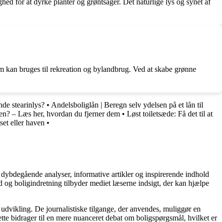
hed for at dyrke planter og grøntsager. Det naturlige lys og synet af
om kan bruges til rekreation og bylandbrug. Ved at skabe grønne
de stearinlys?
•
Andelsboliglån | Beregn selv ydelsen på et lån til
ssen? – Læs her, hvordan du fjerner dem
•
Løst toiletsæde: Få det til at
set eller haven
•
 dybdegående analyser, informative artikler og inspirerende indhold
 og boligindretning tilbyder mediet læserne indsigt, der kan hjælpe
 udvikling. De journalistiske tilgange, der anvendes, muliggør en
tte bidrager til en mere nuanceret debat om boligspørgsmål, hvilket er