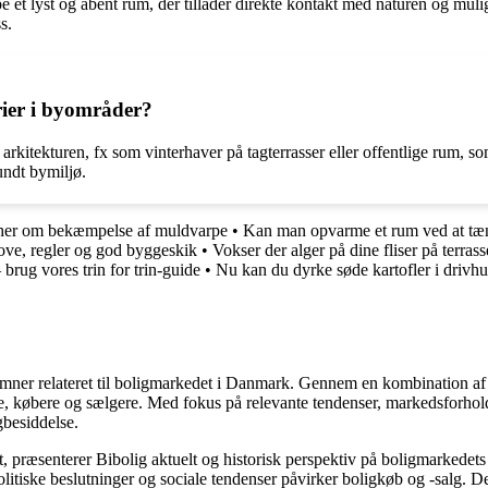
 et lyst og åbent rum, der tillader direkte kontakt med naturen og mulig
s.
ier i byområder?
rkitekturen, fx som vinterhaver på tagterrasser eller offentlige rum, s
undt bymiljø.
 her om bekæmpelse af muldvarpe
•
Kan man opvarme et rum ved at tæn
ove, regler og god byggeskik
•
Vokser der alger på dine fliser på terra
brug vores trin for trin-guide
•
Nu kan du dyrke søde kartofler i drivhu
e emner relateret til boligmarkedet i Danmark. Gennem en kombination af
re, købere og sælgere. Med fokus på relevante tendenser, markedsforhold
gbesiddelse.
, præsenterer Bibolig aktuelt og historisk perspektiv på boligmarkedets
itiske beslutninger og sociale tendenser påvirker boligkøb og -salg. De