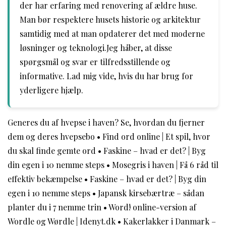
der har erfaring med renovering af ældre huse.
Man bør respektere husets historie og arkitektur
samtidig med at man opdaterer det med moderne
løsninger og teknologi.Jeg håber, at disse
spørgsmål og svar er tilfredsstillende og
informative. Lad mig vide, hvis du har brug for
yderligere hjælp.
Generes du af hvepse i haven? Se, hvordan du fjerner
dem og deres hvepsebo
•
Find ord online | Et spil, hvor
du skal finde gemte ord
•
Faskine – hvad er det? | Byg
din egen i 10 nemme steps
•
Mosegris i haven | Få 6 råd til
effektiv bekæmpelse
•
Faskine – hvad er det? | Byg din
egen i 10 nemme steps
•
Japansk kirsebærtræ – sådan
planter du i 7 nemme trin
•
Word! online-version af
Wordle og Wørdle | Idenyt.dk
•
Kakerlakker i Danmark –