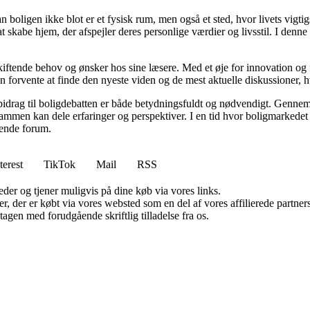
an boligen ikke blot er et fysisk rum, men også et sted, hvor livets vigt
l at skabe hjem, der afspejler deres personlige værdier og livsstil. I d
skiftende behov og ønsker hos sine læsere. Med et øje for innovation og 
 forvente at finde den nyeste viden og de mest aktuelle diskussioner, hvilk
 bidrag til boligdebatten er både betydningsfuldt og nødvendigt. Gennem 
sammen kan dele erfaringer og perspektiver. I en tid hvor boligmarkede
erende forum.
terest
TikTok
Mail
RSS
er og tjener muligvis på dine køb via vores links.
ter, der er købt via vores websted som en del af vores affilierede partn
tagen med forudgående skriftlig tilladelse fra os.