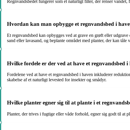
Regnvandsbedet fungerer som et naturligt filter, der renser vandet, f
Hvordan kan man opbygge et regnvandsbed i hav
Et regnvandsbed kan opbygges ved at grave en grøft eller udgrave 
sand eller lavasand, og beplante området med planter, der kan tåle 
Hvilke fordele er der ved at have et regnvandsbed i
Fordelene ved at have et regnvandsbed i haven inkluderer reduktion 
skabelse af et naturligt levested for insekter og smådyr.
Hvilke planter egner sig til at plante i et regnvands
Planter, der trives i fugtige eller våde forhold, egner sig godt ti