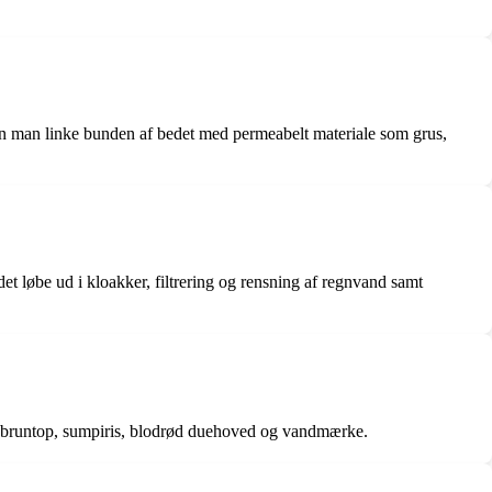
kan man linke bunden af bedet med permeabelt materiale som grus,
et løbe ud i kloakker, filtrering og rensning af regnvand samt
kel, bruntop, sumpiris, blodrød duehoved og vandmærke.