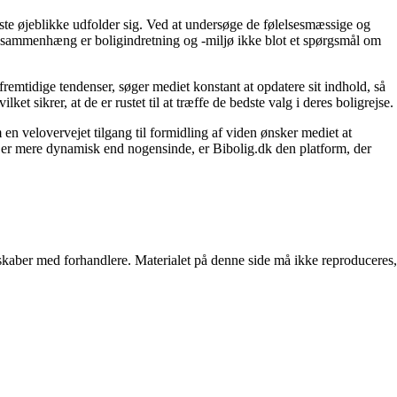
igste øjeblikke udfolder sig. Ved at undersøge de følelsesmæssige og
enne sammenhæng er boligindretning og -miljø ikke blot et spørgsmål om
fremtidige tendenser, søger mediet konstant at opdatere sit indhold, så
et sikrer, at de er rustet til at træffe de bedste valg i deres boligrejse.
en velovervejet tilgang til formidling af viden ønsker mediet at
t er mere dynamisk end nogensinde, er Bibolig.dk den platform, der
erskaber med forhandlere. Materialet på denne side må ikke reproduceres,