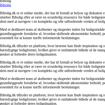
Bibolig
Bibolig
Bibolig.dk er et online medie, der har til formål at belyse og diskuter
stræber Bibolig efter at være en uvurderlig ressource for både boligeje
dem med at navigere i en kompleks og ofte udfordrende verden af boli
Med et dedikeret team af skribenter og eksperter inden for boligområdet
grundlæggende forståelse af, hvordan skiftende økonomiske forhold, pol
essentielt for at kunne træffe informerede beslutninger.
Bibolig.dk tilbyder en platform, hvor læserne kan finde inspiration og rå
bæredygtige boligformer, hvilket giver et omfattende billede af de mange
ønsker at forbedre deres boligsituation.
Bibolig.dk er et online medie, der har til formål at belyse og diskuter
stræber Bibolig efter at være en uvurderlig ressource for både boligeje
dem med at navigere i en kompleks og ofte udfordrende verden af boli
Med et dedikeret team af skribenter og eksperter inden for boligområdet
grundlæggende forståelse af, hvordan skiftende økonomiske forhold, pol
essentielt for at kunne træffe informerede beslutninger.
Bibolig.dk tilbyder en platform, hvor læserne kan finde inspiration og rå
bæredygtige boligformer, hvilket giver et omfattende billede af de mange
ønsker at forbedre deres boligsituation.