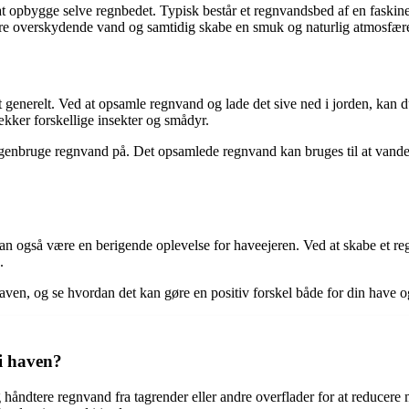
l at opbygge selve regnbedet. Typisk består et regnvandsbed af en faskine
bere overskydende vand og samtidig skabe en smuk og naturlig atmosfære
t generelt. Ved at opsamle regnvand og lade det sive ned i jorden, kan
rækker forskellige insekter og smådyr.
 genbruge regnvand på. Det opsamlede regnvand kan bruges til at vande p
kan også være en berigende oplevelse for haveejeren. Ved at skabe et r
.
en, og se hvordan det kan gøre en positiv forskel både for din have o
i haven?
håndtere regnvand fra tagrender eller andre overflader for at reducere