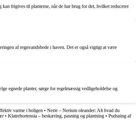
an frigives til planterne, når de har brug for det, hvilket reducerer
leringen af regnvandsbede i haven. Det er også vigtigt at være
ælge egnede planter, sørge for regelmæssig vedligeholdelse og
fektiv varme i boligen
•
Nerie – Nerium oleander: Alt hvad du
ær
•
Klatrehortensia – beskæring, pasning og plantning
•
Pudsning af