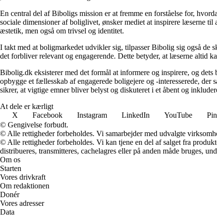
En central del af Biboligs mission er at fremme en forståelse for, hvord
sociale dimensioner af boliglivet, ønsker mediet at inspirere læserne ti
æstetik, men også om trivsel og identitet.
I takt med at boligmarkedet udvikler sig, tilpasser Bibolig sig også de 
det forbliver relevant og engagerende. Dette betyder, at læserne altid kan
Bibolig.dk eksisterer med det formål at informere og inspirere, og dets
opbygge et fællesskab af engagerede boligejere og -interesserede, der 
sikrer, at vigtige emner bliver belyst og diskuteret i et åbent og inklud
At dele er kærligt
X
Facebook
Instagram
LinkedIn
YouTube
Pin
© Gengivelse forbudt.
© Alle rettigheder forbeholdes. Vi samarbejder med udvalgte virksomhed
© Alle rettigheder forbeholdes. Vi kan tjene en del af salget fra produk
distribueres, transmitteres, cachelagres eller på anden måde bruges, und
Om os
Starten
Vores drivkraft
Om redaktionen
Donér
Vores adresser
Data