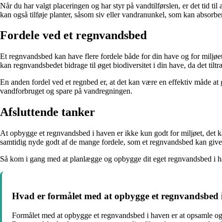
Når du har valgt placeringen og har styr på vandtilførslen, er det tid ti
kan også tilføje planter, såsom siv eller vandranunkel, som kan absor
Fordele ved et regnvandsbed
Et regnvandsbed kan have flere fordele både for din have og for miljøe
kan regnvandsbedet bidrage til øget biodiversitet i din have, da det tilt
En anden fordel ved et regnbed er, at det kan være en effektiv måde at
vandforbruget og spare på vandregningen.
Afsluttende tanker
At opbygge et regnvandsbed i haven er ikke kun godt for miljøet, det 
samtidig nyde godt af de mange fordele, som et regnvandsbed kan give
Så kom i gang med at planlægge og opbygge dit eget regnvandsbed i hav
Hvad er formålet med at opbygge et regnvandsbed 
Formålet med at opbygge et regnvandsbed i haven er at opsamle og 