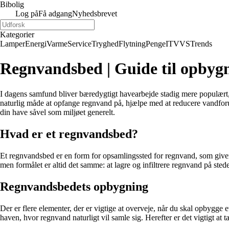
Bibolig
Log på
Få adgang
Nyhedsbrevet
Kategorier
Lamper
Energi
Varme
Service
Tryghed
Flytning
Penge
IT
VVS
Trends
Regnvandsbed | Guide til opbygn
I dagens samfund bliver bæredygtigt havearbejde stadig mere populært,
naturlig måde at opfange regnvand på, hjælpe med at reducere vandfor
din have såvel som miljøet generelt.
Hvad er et regnvandsbed?
Et regnvandsbed er en form for opsamlingssted for regnvand, som giver 
men formålet er altid det samme: at lagre og infiltrere regnvand på stede
Regnvandsbedets opbygning
Der er flere elementer, der er vigtige at overveje, når du skal opbygge 
haven, hvor regnvand naturligt vil samle sig. Herefter er det vigtigt at 