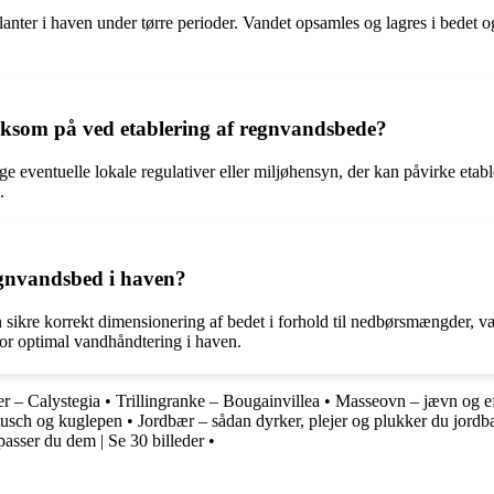
nter i haven under tørre perioder. Vandet opsamles og lagres i bedet og k
rksom på ved etablering af regnvandsbede?
ge eventuelle lokale regulativer eller miljøhensyn, der kan påvirke etab
.
egnvandsbed i haven?
 sikre korrekt dimensionering af bedet i forhold til nedbørsmængder, v
or optimal vandhåndtering i haven.
er – Calystegia
•
Trillingranke – Bougainvillea
•
Masseovn – jævn og ef
 tusch og kuglepen
•
Jordbær – sådan dyrker, plejer og plukker du jordb
asser du dem | Se 30 billeder
•