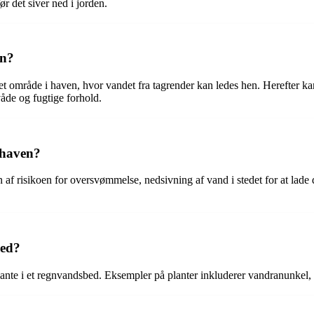
ør det siver ned i jorden.
en?
et område i haven, hvor vandet fra tagrender kan ledes hen. Herefter 
våde og fugtige forhold.
 haven?
af risikoen for oversvømmelse, nedsivning af vand i stedet for at lade d
bed?
l at plante i et regnvandsbed. Eksempler på planter inkluderer vandranun