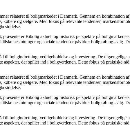
e emner relateret til boligmarkedet i Danmark. Gennem en kombination af
re, købere og sælgere. Med fokus på relevante tendenser, markedsforhold
gbesiddelse.
, præsenterer Bibolig aktuelt og historisk perspektiv på boligmarkedets
itiske beslutninger og sociale tendenser påvirker boligkøb og -salg. De
d til boligindretning, vedligeholdelse og investering. De tilgængelige ar
 aspekter, der spiller ind i boligverdenen. Dette fokus på praktiske råd
e emner relateret til boligmarkedet i Danmark. Gennem en kombination af
re, købere og sælgere. Med fokus på relevante tendenser, markedsforhold
gbesiddelse.
, præsenterer Bibolig aktuelt og historisk perspektiv på boligmarkedets
itiske beslutninger og sociale tendenser påvirker boligkøb og -salg. De
d til boligindretning, vedligeholdelse og investering. De tilgængelige ar
 aspekter, der spiller ind i boligverdenen. Dette fokus på praktiske råd