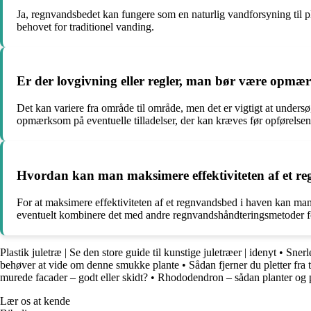
Ja, regnvandsbedet kan fungere som en naturlig vandforsyning til pla
behovet for traditionel vanding.
Er der lovgivning eller regler, man bør være opmæ
Det kan variere fra område til område, men det er vigtigt at undersø
opmærksom på eventuelle tilladelser, der kan kræves før opførelsen
Hvordan kan man maksimere effektiviteten af et r
For at maksimere effektiviteten af et regnvandsbed i haven kan man
eventuelt kombinere det med andre regnvandshåndteringsmetoder f
Plastik juletræ | Se den store guide til kunstige juletræer | idenyt
•
Snerl
behøver at vide om denne smukke plante
•
Sådan fjerner du pletter fra
murede facader – godt eller skidt?
•
Rhododendron – sådan planter og p
Lær os at kende