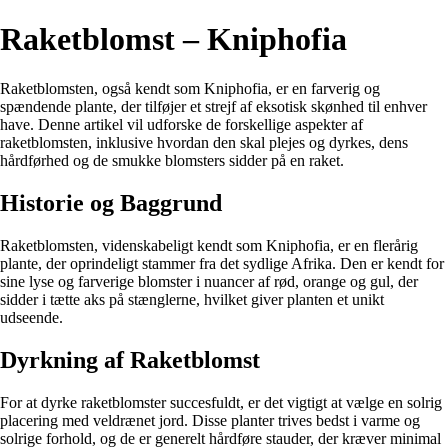
Raketblomst – Kniphofia
Raketblomsten, også kendt som Kniphofia, er en farverig og
spændende plante, der tilføjer et strejf af eksotisk skønhed til enhver
have. Denne artikel vil udforske de forskellige aspekter af
raketblomsten, inklusive hvordan den skal plejes og dyrkes, dens
hårdførhed og de smukke blomsters sidder på en raket.
Historie og Baggrund
Raketblomsten, videnskabeligt kendt som Kniphofia, er en flerårig
plante, der oprindeligt stammer fra det sydlige Afrika. Den er kendt for
sine lyse og farverige blomster i nuancer af rød, orange og gul, der
sidder i tætte aks på stænglerne, hvilket giver planten et unikt
udseende.
Dyrkning af Raketblomst
For at dyrke raketblomster succesfuldt, er det vigtigt at vælge en solrig
placering med veldrænet jord. Disse planter trives bedst i varme og
solrige forhold, og de er generelt hårdføre stauder, der kræver minimal