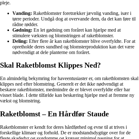
pleje.
Vanding:
Raketblomster foretrækker jævnlig vanding, især i
tørre perioder. Undgå dog at overvande dem, da det kan føre til
rådne rødder.
Gødning:
En let gødning om foråret kan hjælpe med at
stimulere væksten og blomstringen af raketblomster.
Deling:
Efter flere år kan raketblomster blive overfyldte. For at
opretholde deres sundhed og blomsterproduktion kan det være
nødvendigt at dele planterne om foråret.
Skal Raketblomst Klippes Ned?
En almindelig bekymring for haveentusiaster er, om raketblomsten skal
klippes ned efter blomstring. Generelt er det ikke nødvendigt at
beskære raketblomster, medmindre de er blevet overfyldte eller har
visnet blade. I dette tilfælde kan beskæring hjælpe med at fremme ny
vækst og blomstring.
Raketblomst – En Hårdfør Staude
Raketblomster er kendt for deres hårdførhed og evne til at trives i
forskellige klimaer og forhold. De er modstandsdygtige over for de
fleste skadedyr og sygdomme og kræver minimal pasning for at