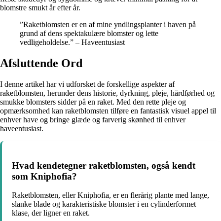
blomstre smukt år efter år.
”Raketblomsten er en af mine yndlingsplanter i haven på
grund af dens spektakulære blomster og lette
vedligeholdelse.” – Haveentusiast
Afsluttende Ord
I denne artikel har vi udforsket de forskellige aspekter af
raketblomsten, herunder dens historie, dyrkning, pleje, hårdførhed og
smukke blomsters sidder på en raket. Med den rette pleje og
opmærksomhed kan raketblomsten tilføre en fantastisk visuel appel til
enhver have og bringe glæde og farverig skønhed til enhver
haveentusiast.
Hvad kendetegner raketblomsten, også kendt
som Kniphofia?
Raketblomsten, eller Kniphofia, er en flerårig plante med lange,
slanke blade og karakteristiske blomster i en cylinderformet
klase, der ligner en raket.