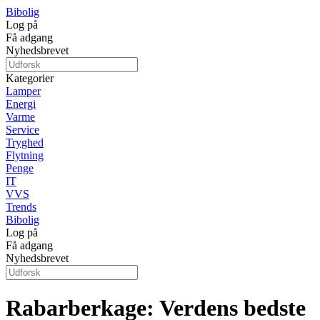
Bibolig
Log på
Få adgang
Nyhedsbrevet
Kategorier
Lamper
Energi
Varme
Service
Tryghed
Flytning
Penge
IT
VVS
Trends
Bibolig
Log på
Få adgang
Nyhedsbrevet
Rabarberkage: Verdens bedste