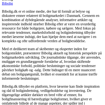
Bibolig
Bibolig.dk er et online medie, der har til formål at belyse og
diskutere emner relateret til boligmarkedet i Danmark. Gennem en
kombination af dybdegående analyser, informative artikler og
inspirerende indhold stræber Bibolig efter at være en uvurderlig
ressource for både boligejere, købere og sælgere. Med fokus på
relevante tendenser, markedsforhold og boligindretning tilbyder
mediet læserne indsigt, der kan hjælpe dem med at navigere i en
kompleks og ofte udfordrende verden af boligbesiddelse.
Med et dedikeret team af skribenter og eksperter inden for
boligområdet, præsenterer Bibolig aktuelt og historisk perspektiv på
boligmarkedets udvikling. De journalistiske tilgange, der anvendes,
muliggør en grundlæggende forståelse af, hvordan skiftende
økonomiske forhold, politiske beslutninger og sociale tendenser
påvirker boligkøb og -salg. Dette bidrager til en mere nuanceret
debat om boligspørgsmål, hvilket er essentielt for at kunne træffe
informerede beslutninger.
Bibolig.dk tilbyder en platform, hvor læserne kan finde inspiration
og råd til boligindretning, vedligeholdelse og investering. De
tilgængelige artikler dækker en bred vifte af emner, fra
boligfinansiering til bæredygtige boligformer, hvilket giver et
omfattende billede af de mange aspekter, der spiller ind i