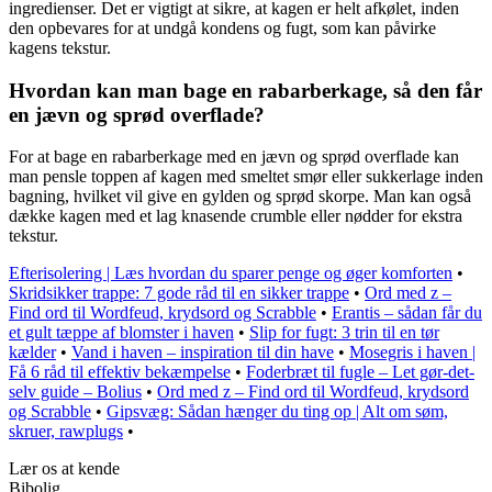
ingredienser. Det er vigtigt at sikre, at kagen er helt afkølet, inden
den opbevares for at undgå kondens og fugt, som kan påvirke
kagens tekstur.
Hvordan kan man bage en rabarberkage, så den får
en jævn og sprød overflade?
For at bage en rabarberkage med en jævn og sprød overflade kan
man pensle toppen af kagen med smeltet smør eller sukkerlage inden
bagning, hvilket vil give en gylden og sprød skorpe. Man kan også
dække kagen med et lag knasende crumble eller nødder for ekstra
tekstur.
Efterisolering | Læs hvordan du sparer penge og øger komforten
•
Skridsikker trappe: 7 gode råd til en sikker trappe
•
Ord med z –
Find ord til Wordfeud, krydsord og Scrabble
•
Erantis – sådan får du
et gult tæppe af blomster i haven
•
Slip for fugt: 3 trin til en tør
kælder
•
Vand i haven – inspiration til din have
•
Mosegris i haven |
Få 6 råd til effektiv bekæmpelse
•
Foderbræt til fugle – Let gør-det-
selv guide – Bolius
•
Ord med z – Find ord til Wordfeud, krydsord
og Scrabble
•
Gipsvæg: Sådan hænger du ting op | Alt om søm,
skruer, rawplugs
•
Lær os at kende
Bibolig