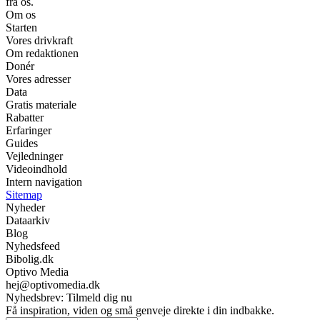
fra os.
Om os
Starten
Vores drivkraft
Om redaktionen
Donér
Vores adresser
Data
Gratis materiale
Rabatter
Erfaringer
Guides
Vejledninger
Videoindhold
Intern navigation
Sitemap
Nyheder
Dataarkiv
Blog
Nyhedsfeed
Bibolig.dk
Optivo Media
hej@optivomedia.dk
Nyhedsbrev: Tilmeld dig nu
Få inspiration, viden og små genveje direkte i din indbakke.