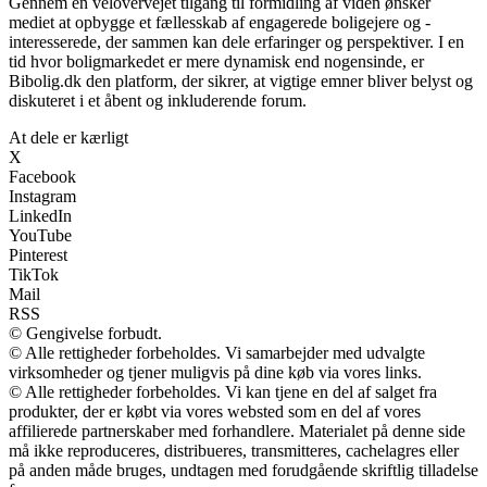
Gennem en velovervejet tilgang til formidling af viden ønsker
mediet at opbygge et fællesskab af engagerede boligejere og -
interesserede, der sammen kan dele erfaringer og perspektiver. I en
tid hvor boligmarkedet er mere dynamisk end nogensinde, er
Bibolig.dk den platform, der sikrer, at vigtige emner bliver belyst og
diskuteret i et åbent og inkluderende forum.
At dele er kærligt
X
Facebook
Instagram
LinkedIn
YouTube
Pinterest
TikTok
Mail
RSS
© Gengivelse forbudt.
© Alle rettigheder forbeholdes. Vi samarbejder med udvalgte
virksomheder og tjener muligvis på dine køb via vores links.
© Alle rettigheder forbeholdes. Vi kan tjene en del af salget fra
produkter, der er købt via vores websted som en del af vores
affilierede partnerskaber med forhandlere. Materialet på denne side
må ikke reproduceres, distribueres, transmitteres, cachelagres eller
på anden måde bruges, undtagen med forudgående skriftlig tilladelse