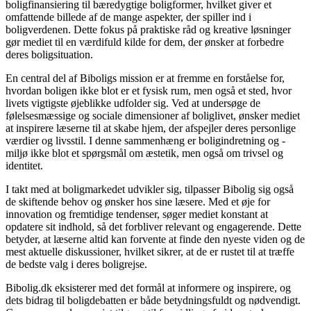
boligfinansiering til bæredygtige boligformer, hvilket giver et
omfattende billede af de mange aspekter, der spiller ind i
boligverdenen. Dette fokus på praktiske råd og kreative løsninger
gør mediet til en værdifuld kilde for dem, der ønsker at forbedre
deres boligsituation.
En central del af Biboligs mission er at fremme en forståelse for,
hvordan boligen ikke blot er et fysisk rum, men også et sted, hvor
livets vigtigste øjeblikke udfolder sig. Ved at undersøge de
følelsesmæssige og sociale dimensioner af boliglivet, ønsker mediet
at inspirere læserne til at skabe hjem, der afspejler deres personlige
værdier og livsstil. I denne sammenhæng er boligindretning og -
miljø ikke blot et spørgsmål om æstetik, men også om trivsel og
identitet.
I takt med at boligmarkedet udvikler sig, tilpasser Bibolig sig også
de skiftende behov og ønsker hos sine læsere. Med et øje for
innovation og fremtidige tendenser, søger mediet konstant at
opdatere sit indhold, så det forbliver relevant og engagerende. Dette
betyder, at læserne altid kan forvente at finde den nyeste viden og de
mest aktuelle diskussioner, hvilket sikrer, at de er rustet til at træffe
de bedste valg i deres boligrejse.
Bibolig.dk eksisterer med det formål at informere og inspirere, og
dets bidrag til boligdebatten er både betydningsfuldt og nødvendigt.