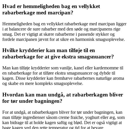
Hvad er hemmeligheden bag en vellykket
rabarberkage med marcipan?
Hemmeligheden bag en vellykket rabarberkage med marcipan ligger
i at balancere de sure rabarber med den søde og marcipanens rige
smag. Det er vigtigt at skære rabarberne i passende stykker og
fordele marcipanen jævnt for at sikre en harmonisk smagsoplevelse.
Hvilke krydderier kan man tilføje til en
rabarberkage for at give ekstra smagsnuancer?
Man kan tilføje krydderier som vanilje, kanel eller kardemomme til
en rabarberkage for at tilføre ekstra smagsnuancer og dybde til
kagen. Disse krydderier kan fremhæve rabarbernes naturlige aroma
og skabe en mere kompleks smagsoplevelse.
Hvordan kan man undgå, at rabarberkagen bliver
for tør under bagningen?
For at undgå, at rabarberkagen bliver for tør under bagningen, kan
man tilføje ingredienser såsom creme fraiche, yoghurt eller æg, som
kan bidrage til at holde kagen saftig og blød. Det er også vigtigt at
bage kagen ved den rette temperatur og tid for at bevare