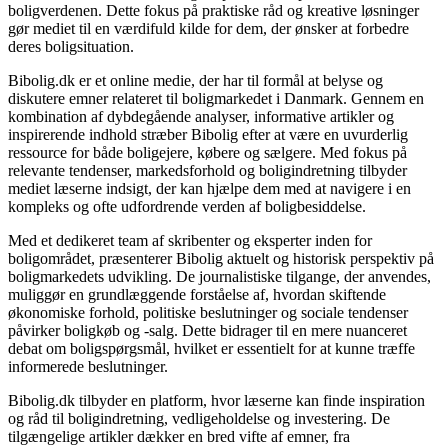
boligverdenen. Dette fokus på praktiske råd og kreative løsninger
gør mediet til en værdifuld kilde for dem, der ønsker at forbedre
deres boligsituation.
Bibolig.dk er et online medie, der har til formål at belyse og
diskutere emner relateret til boligmarkedet i Danmark. Gennem en
kombination af dybdegående analyser, informative artikler og
inspirerende indhold stræber Bibolig efter at være en uvurderlig
ressource for både boligejere, købere og sælgere. Med fokus på
relevante tendenser, markedsforhold og boligindretning tilbyder
mediet læserne indsigt, der kan hjælpe dem med at navigere i en
kompleks og ofte udfordrende verden af boligbesiddelse.
Med et dedikeret team af skribenter og eksperter inden for
boligområdet, præsenterer Bibolig aktuelt og historisk perspektiv på
boligmarkedets udvikling. De journalistiske tilgange, der anvendes,
muliggør en grundlæggende forståelse af, hvordan skiftende
økonomiske forhold, politiske beslutninger og sociale tendenser
påvirker boligkøb og -salg. Dette bidrager til en mere nuanceret
debat om boligspørgsmål, hvilket er essentielt for at kunne træffe
informerede beslutninger.
Bibolig.dk tilbyder en platform, hvor læserne kan finde inspiration
og råd til boligindretning, vedligeholdelse og investering. De
tilgængelige artikler dækker en bred vifte af emner, fra