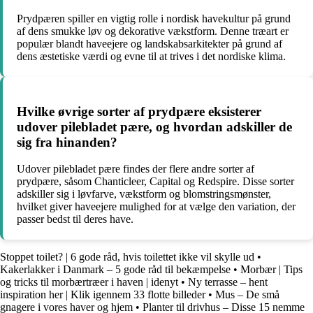
Prydpæren spiller en vigtig rolle i nordisk havekultur på grund
af dens smukke løv og dekorative vækstform. Denne træart er
populær blandt haveejere og landskabsarkitekter på grund af
dens æstetiske værdi og evne til at trives i det nordiske klima.
Hvilke øvrige sorter af prydpære eksisterer
udover pilebladet pære, og hvordan adskiller de
sig fra hinanden?
Udover pilebladet pære findes der flere andre sorter af
prydpære, såsom Chanticleer, Capital og Redspire. Disse sorter
adskiller sig i løvfarve, vækstform og blomstringsmønster,
hvilket giver haveejere mulighed for at vælge den variation, der
passer bedst til deres have.
Stoppet toilet? | 6 gode råd, hvis toilettet ikke vil skylle ud
•
Kakerlakker i Danmark – 5 gode råd til bekæmpelse
•
Morbær | Tips
og tricks til morbærtræer i haven | idenyt
•
Ny terrasse – hent
inspiration her | Klik igennem 33 flotte billeder
•
Mus – De små
gnagere i vores haver og hjem
•
Planter til drivhus – Disse 15 nemme