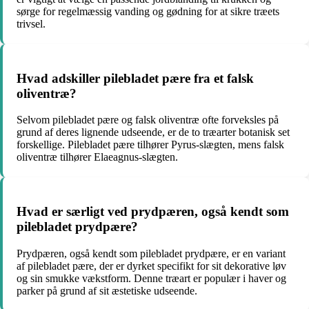
sørge for regelmæssig vanding og gødning for at sikre træets
trivsel.
Hvad adskiller pilebladet pære fra et falsk
oliventræ?
Selvom pilebladet pære og falsk oliventræ ofte forveksles på
grund af deres lignende udseende, er de to træarter botanisk set
forskellige. Pilebladet pære tilhører Pyrus-slægten, mens falsk
oliventræ tilhører Elaeagnus-slægten.
Hvad er særligt ved prydpæren, også kendt som
pilebladet prydpære?
Prydpæren, også kendt som pilebladet prydpære, er en variant
af pilebladet pære, der er dyrket specifikt for sit dekorative løv
og sin smukke vækstform. Denne træart er populær i haver og
parker på grund af sit æstetiske udseende.