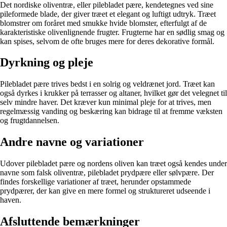
Det nordiske oliventræ, eller pilebladet pære, kendetegnes ved sine
pileformede blade, der giver træet et elegant og luftigt udtryk. Træet
blomstrer om foråret med smukke hvide blomster, efterfulgt af de
karakteristiske olivenlignende frugter. Frugterne har en sødlig smag og
kan spises, selvom de ofte bruges mere for deres dekorative formål.
Dyrkning og pleje
Pilebladet pære trives bedst i en solrig og veldrænet jord. Træet kan
også dyrkes i krukker på terrasser og altaner, hvilket gør det velegnet til
selv mindre haver. Det kræver kun minimal pleje for at trives, men
regelmæssig vanding og beskæring kan bidrage til at fremme væksten
og frugtdannelsen.
Andre navne og variationer
Udover pilebladet pære og nordens oliven kan træet også kendes under
navne som falsk oliventræ, pilebladet prydpære eller sølvpære. Der
findes forskellige variationer af træet, herunder opstammede
prydpærer, der kan give en mere formel og struktureret udseende i
haven.
Afsluttende bemærkninger