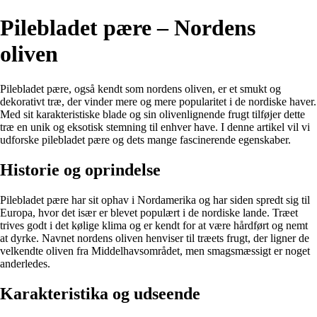
Pilebladet pære – Nordens
oliven
Pilebladet pære, også kendt som nordens oliven, er et smukt og
dekorativt træ, der vinder mere og mere popularitet i de nordiske haver.
Med sit karakteristiske blade og sin olivenlignende frugt tilføjer dette
træ en unik og eksotisk stemning til enhver have. I denne artikel vil vi
udforske pilebladet pære og dets mange fascinerende egenskaber.
Historie og oprindelse
Pilebladet pære har sit ophav i Nordamerika og har siden spredt sig til
Europa, hvor det især er blevet populært i de nordiske lande. Træet
trives godt i det kølige klima og er kendt for at være hårdført og nemt
at dyrke. Navnet nordens oliven henviser til træets frugt, der ligner de
velkendte oliven fra Middelhavsområdet, men smagsmæssigt er noget
anderledes.
Karakteristika og udseende