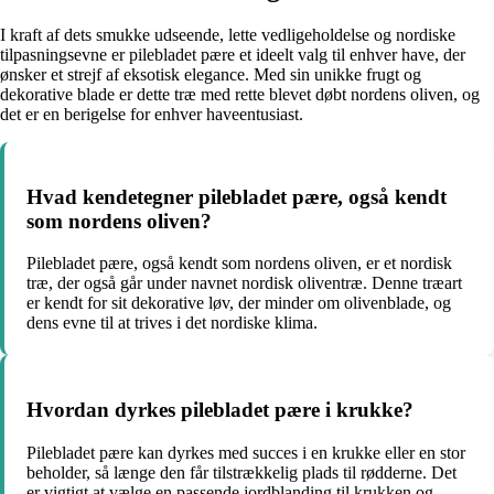
I kraft af dets smukke udseende, lette vedligeholdelse og nordiske
tilpasningsevne er pilebladet pære et ideelt valg til enhver have, der
ønsker et strejf af eksotisk elegance. Med sin unikke frugt og
dekorative blade er dette træ med rette blevet døbt nordens oliven, og
det er en berigelse for enhver haveentusiast.
Hvad kendetegner pilebladet pære, også kendt
som nordens oliven?
Pilebladet pære, også kendt som nordens oliven, er et nordisk
træ, der også går under navnet nordisk oliventræ. Denne træart
er kendt for sit dekorative løv, der minder om olivenblade, og
dens evne til at trives i det nordiske klima.
Hvordan dyrkes pilebladet pære i krukke?
Pilebladet pære kan dyrkes med succes i en krukke eller en stor
beholder, så længe den får tilstrækkelig plads til rødderne. Det
er vigtigt at vælge en passende jordblanding til krukken og