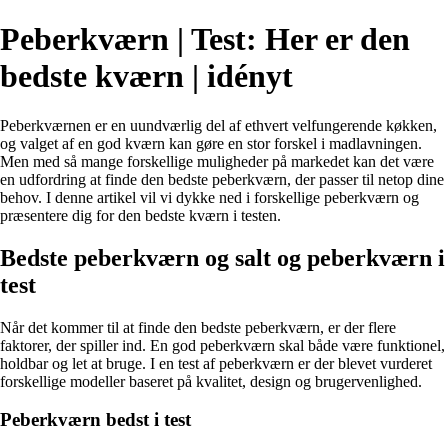
Peberkværn | Test: Her er den
bedste kværn | idényt
Peberkværnen er en uundværlig del af ethvert velfungerende køkken,
og valget af en god kværn kan gøre en stor forskel i madlavningen.
Men med så mange forskellige muligheder på markedet kan det være
en udfordring at finde den bedste peberkværn, der passer til netop dine
behov. I denne artikel vil vi dykke ned i forskellige peberkværn og
præsentere dig for den bedste kværn i testen.
Bedste peberkværn og salt og peberkværn i
test
Når det kommer til at finde den bedste peberkværn, er der flere
faktorer, der spiller ind. En god peberkværn skal både være funktionel,
holdbar og let at bruge. I en test af peberkværn er der blevet vurderet
forskellige modeller baseret på kvalitet, design og brugervenlighed.
Peberkværn bedst i test