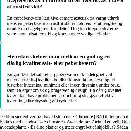
træpeberkværn i forhold til en peberkværn lavet
af rustfrit stål?
En træpeberkværn kan give et mere æstetisk og varmt udtryk,
mens en peberkværn af rustfrit stål er holdbar, let at rengøre og
mindre modtagelig overfor pletter. Dog kan træpeberkværne
være mere udsat for slid og kræve mere vedligeholdelse.
Hvordan skelner man mellem en god og en
dårlig kvalitet salt- eller peberkværn?
En god kvalitet salt- eller peberkværn er kendetegnet ved
materialer af høj kvalitet, holdbar konstruktion, jævn og let
justerbar kværning, minimalt eller ingen drysning under brug,
samt en ergonomisk og brugervenlig design. En dårlig kvalitet
kværn kan have problemer såsom hurtig slitage, ineffektiv
kværning eller drysning af krydderier.
10 blomster enhver bør have i sin have
•
Citrontræ | Råd til hvordan du
lykkes med det eksotiske citrustræ
•
Avocadotræ: 7 trin til en vellykket
avocadoplante
•
Er dine planter og træer angrebet af skjoldlus? Sådan