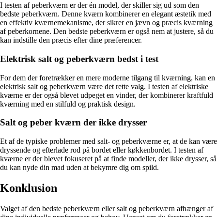
I testen af peberkværn er der én model, der skiller sig ud som den
bedste peberkværn. Denne kværn kombinerer en elegant æstetik med
en effektiv kværnemekanisme, der sikrer en jævn og præcis kværning
af peberkornene. Den bedste peberkværn er også nem at justere, så du
kan indstille den præcis efter dine præferencer.
Elektrisk salt og peberkværn bedst i test
For dem der foretrækker en mere moderne tilgang til kværning, kan en
elektrisk salt og peberkværn være det rette valg. I testen af elektriske
kværne er der også blevet udpeget en vinder, der kombinerer kraftfuld
kværning med en stilfuld og praktisk design.
Salt og peber kværn der ikke drysser
Et af de typiske problemer med salt- og peberkværne er, at de kan være
dryssende og efterlade rod på bordet eller køkkenbordet. I testen af
kværne er der blevet fokuseret på at finde modeller, der ikke drysser, så
du kan nyde din mad uden at bekymre dig om spild.
Konklusion
Valget af den bedste peberkværn eller salt og peberkværn afhænger af