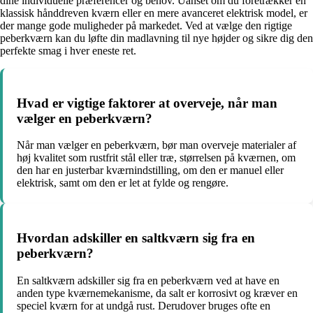
dine individuelle præferencer og behov. Uanset om du foretrækker en
klassisk hånddreven kværn eller en mere avanceret elektrisk model, er
der mange gode muligheder på markedet. Ved at vælge den rigtige
peberkværn kan du løfte din madlavning til nye højder og sikre dig den
perfekte smag i hver eneste ret.
Hvad er vigtige faktorer at overveje, når man
vælger en peberkværn?
Når man vælger en peberkværn, bør man overveje materialer af
høj kvalitet som rustfrit stål eller træ, størrelsen på kværnen, om
den har en justerbar kværnindstilling, om den er manuel eller
elektrisk, samt om den er let at fylde og rengøre.
Hvordan adskiller en saltkværn sig fra en
peberkværn?
En saltkværn adskiller sig fra en peberkværn ved at have en
anden type kværnemekanisme, da salt er korrosivt og kræver en
speciel kværn for at undgå rust. Derudover bruges ofte en