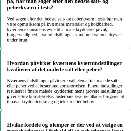
på, når man søger efter den bedste salt- og
peberkværn i tests?
Ved søgen efter den bedste salt- og peberkværn i tests bør man
være opmærksom på kværnens materialer og holdbarhed,
kværnemekanismens evne til at male krydderier jævnt,
brugervenlighed, kværnindstillinger, samt om kværnen drysser
under brug.
Hvordan påvirker kværnens kværnindstillinger
kvaliteten af det malede salt eller peber?
Kværnens indstillinger påvirker kvaliteten af det malede salt
eller peber ved at bestemme kornstørrelsen. Finere indstillinger
resulterer i finere malede krydderier, mens grovere indstillinger
giver større kornstørrelse. Justerbare kværne tillader brugeren at
tilpasse krydderiets smag og tekstur efter behov.
Hvilke fordele og ulemper er der ved at vælge en