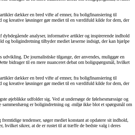
rtikler dækker en bred vifte af emner, fra boligfinansiering til
d og kreative løsninger gør mediet til en værdifuld kilde for dem, der
af dybdegående analyser, informative artikler og inspirerende indhold
ld og boligindretning tilbyder mediet læserne indsigt, der kan hjælpe
s udvikling. De journalistiske tilgange, der anvendes, muliggør en
ette bidrager til en mere nuanceret debat om boligspørgsmål, hvilket
rtikler dækker en bred vifte af emner, fra boligfinansiering til
d og kreative løsninger gør mediet til en værdifuld kilde for dem, der
gtigste øjeblikke udfolder sig. Ved at undersøge de følelsesmæssige og
denne sammenhæng er boligindretning og -miljø ikke blot et spørgsmål om
 fremtidige tendenser, søger mediet konstant at opdatere sit indhold,
vilket sikrer, at de er rustet til at træffe de bedste valg i deres