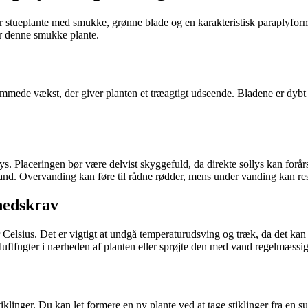
r stueplante med smukke, grønne blade og en karakteristisk paraplyfor
er denne smukke plante.
ammede vækst, der giver planten et træagtigt udseende. Bladene er dybt in
ollys. Placeringen bør være delvist skyggefuld, da direkte sollys kan fo
 vand. Overvanding kan føre til rådne rødder, mens under vanding kan res
hedskrav
elsius. Det er vigtigt at undgå temperaturudsving og træk, da det kan st
luftfugter i nærheden af planten eller sprøjte den med vand regelmæssig
klinger. Du kan let formere en ny plante ved at tage stiklinger fra en 