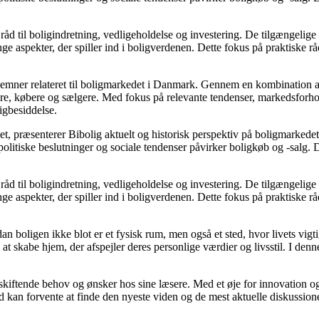
åd til boligindretning, vedligeholdelse og investering. De tilgængelige a
e aspekter, der spiller ind i boligverdenen. Dette fokus på praktiske rå
ere emner relateret til boligmarkedet i Danmark. Gennem en kombination 
jere, købere og sælgere. Med fokus på relevante tendenser, markedsforho
igbesiddelse.
t, præsenterer Bibolig aktuelt og historisk perspektiv på boligmarkedet
litiske beslutninger og sociale tendenser påvirker boligkøb og -salg. D
åd til boligindretning, vedligeholdelse og investering. De tilgængelige a
e aspekter, der spiller ind i boligverdenen. Dette fokus på praktiske rå
dan boligen ikke blot er et fysisk rum, men også et sted, hvor livets vi
il at skabe hjem, der afspejler deres personlige værdier og livsstil. I 
e skiftende behov og ønsker hos sine læsere. Med et øje for innovation og
 kan forvente at finde den nyeste viden og de mest aktuelle diskussioner, h