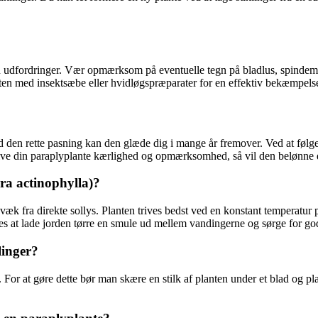
en udfordringer. Vær opmærksom på eventuelle tegn på bladlus, spindemi
ten med insektsæbe eller hvidløgspræparater for en effektiv bekæmpels
den rette pasning kan den glæde dig i mange år fremover. Ved at følge
t give din paraplyplante kærlighed og opmærksomhed, så vil den belønne
ra actinophylla)?
ed væk fra direkte sollys. Planten trives bedst ved en konstant tempera
les at lade jorden tørre en smule ud mellem vandingerne og sørge for go
linger?
For at gøre dette bør man skære en stilk af planten under et blad og plac