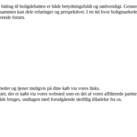
s bidrag til boligdebatten er både betydningsfuldt og nødvendigt. Gennem
r sammen kan dele erfaringer og perspektiver. I en tid hvor boligmarked
derende forum.
eder og tjener muligvis på dine køb via vores links.
ukter, der er købt via vores websted som en del af vores affilierede par
åde bruges, undtagen med forudgående skriftlig tilladelse fra os.