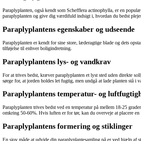
Paraplyplanten, også kendt som Schefflera actinophylla, er en populæ
paraplyplanten og give dig værdifuld indsigt i, hvordan du bedst plej
Paraplyplantens egenskaber og udseende
Paraplyplanten er kendt for sine store, læderagtige blade og dets opst
tilføjelse til enhver boligindretning.
Paraplyplantens lys- og vandkrav
For at trives bedst, kræver paraplyplanten et lyst sted uden direkte s
sørge for, at jorden holdes let fugtig, men undgå at lade planten stå i
Paraplyplantens temperatur- og luftfugtig
Paraplyplanten trives bedst ved en temperatur på mellem 18-25 grader C
omkring 50-60%. Hvis luften er for tør, kan du overveje at placere en 
Paraplyplantens formering og stiklinger
En sjov måde at udvide din paraplyplantesamling på er ved hjælp af sti