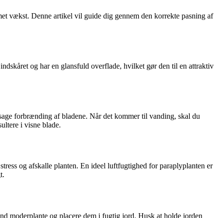
met vækst. Denne artikel vil guide dig gennem den korrekte pasning af
dskåret og har en glansfuld overflade, hvilket gør den til en attraktiv
rårsage forbrænding af bladene. Når det kommer til vanding, skal du
ultere i visne blade.
ress og afskalle planten. En ideel luftfugtighed for paraplyplanten er
t.
sund moderplante og placere dem i fugtig jord. Husk at holde jorden