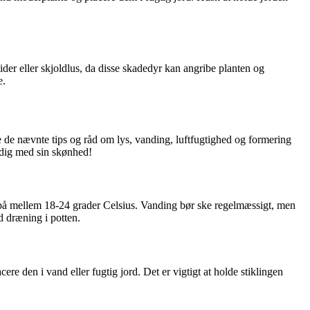
der eller skjoldlus, da disse skadedyr kan angribe planten og
e.
 de nævnte tips og råd om lys, vanding, luftfugtighed og formering
 dig med sin skønhed!
tur på mellem 18-24 grader Celsius. Vanding bør ske regelmæssigt, men
d dræning i potten.
ere den i vand eller fugtig jord. Det er vigtigt at holde stiklingen