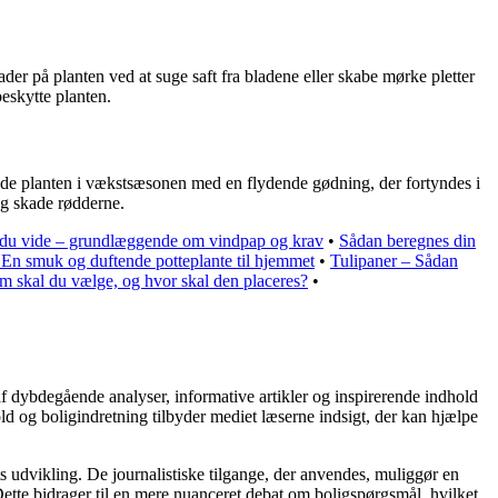
er på planten ved at suge saft fra bladene eller skabe mørke pletter
eskytte planten.
de planten i vækstsæsonen med en flydende gødning, der fortyndes i
og skade rødderne.
l du vide – grundlæggende om vindpap og krav
•
Sådan beregnes din
 En smuk og duftende potteplante til hjemmet
•
Tulipaner – Sådan
m skal du vælge, og hvor skal den placeres?
•
af dybdegående analyser, informative artikler og inspirerende indhold
ld og boligindretning tilbyder mediet læserne indsigt, der kan hjælpe
s udvikling. De journalistiske tilgange, der anvendes, muliggør en
ette bidrager til en mere nuanceret debat om boligspørgsmål, hvilket