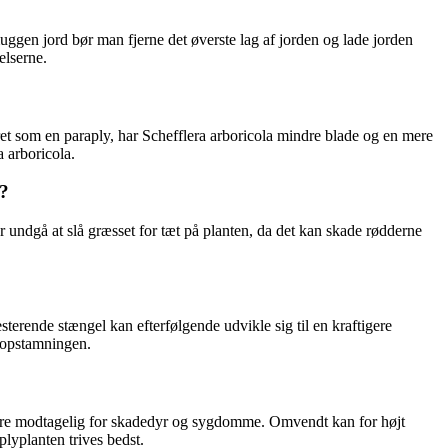
ggen jord bør man fjerne det øverste lag af jorden og lade jorden
elserne.
eret som en paraply, har Schefflera arboricola mindre blade og en mere
 arboricola.
s?
r undgå at slå græsset for tæt på planten, da det kan skade rødderne
erende stængel kan efterfølgende udvikle sig til en kraftigere
e opstamningen.
er mere modtagelig for skadedyr og sygdomme. Omvendt kan for højt
plyplanten trives bedst.