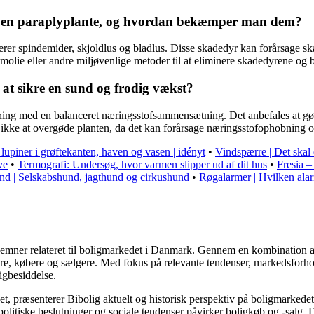
be en paraplyplante, og hvordan bekæmper man dem?
rer spindemider, skjoldlus og bladlus. Disse skadedyr kan forårsage skad
ie eller andre miljøvenlige metoder til at eliminere skadedyrene og b
t sikre en sund og frodig vækst?
ning med en balanceret næringsstofsammensætning. Det anbefales at gø
t ikke at overgøde planten, da det kan forårsage næringsstofophobning 
 lupiner i grøftekanten, haven og vasen | idényt
•
Vindspærre | Det ska
ve
•
Termografi: Undersøg, hvor varmen slipper ud af dit hus
•
Fresia –
d | Selskabshund, jagthund og cirkushund
•
Røgalarmer | Hvilken alar
ere emner relateret til boligmarkedet i Danmark. Gennem en kombination 
jere, købere og sælgere. Med fokus på relevante tendenser, markedsforho
igbesiddelse.
t, præsenterer Bibolig aktuelt og historisk perspektiv på boligmarkedet
litiske beslutninger og sociale tendenser påvirker boligkøb og -salg. D