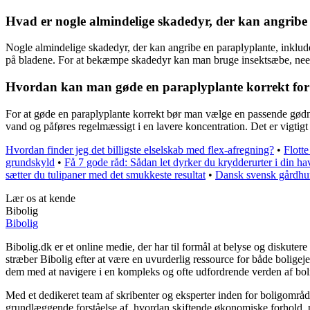
Hvad er nogle almindelige skadedyr, der kan angri
Nogle almindelige skadedyr, der kan angribe en paraplyplante, inklude
på bladene. For at bekæmpe skadedyr kan man bruge insektsæbe, neemol
Hvordan kan man gøde en paraplyplante korrekt for a
For at gøde en paraplyplante korrekt bør man vælge en passende gød
vand og påføres regelmæssigt i en lavere koncentration. Det er vigtig
Hvordan finder jeg det billigste elselskab med flex-afregning?
•
Flotte
grundskyld
•
Få 7 gode råd: Sådan let dyrker du krydderurter i din ha
sætter du tulipaner med det smukkeste resultat
•
Dansk svensk gårdhun
Lær os at kende
Bibolig
Bibolig
Bibolig.dk er et online medie, der har til formål at belyse og diskut
stræber Bibolig efter at være en uvurderlig ressource for både bolige
dem med at navigere i en kompleks og ofte udfordrende verden af bol
Med et dedikeret team af skribenter og eksperter inden for boligområde
grundlæggende forståelse af, hvordan skiftende økonomiske forhold, po