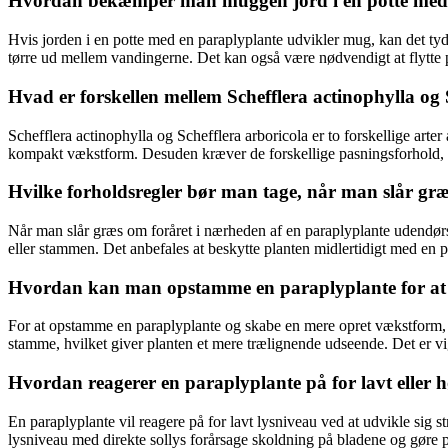
Hvordan bekæmper man muggen jord i en potte med 
Hvis jorden i en potte med en paraplyplante udvikler mug, kan det ty
tørre ud mellem vandingerne. Det kan også være nødvendigt at flytte pl
Hvad er forskellen mellem Schefflera actinophylla og 
Schefflera actinophylla og Schefflera arboricola er to forskellige art
kompakt vækstform. Desuden kræver de forskellige pasningsforhold, da
Hvilke forholdsregler bør man tage, når man slår gr
Når man slår græs om foråret i nærheden af en paraplyplante udendørs,
eller stammen. Det anbefales at beskytte planten midlertidigt med en p
Hvordan kan man opstamme en paraplyplante for at s
For at opstamme en paraplyplante og skabe en mere opret vækstform, ka
stamme, hvilket giver planten et mere trælignende udseende. Det er vi
Hvordan reagerer en paraplyplante på for lavt eller h
En paraplyplante vil reagere på for lavt lysniveau ved at udvikle sig 
lysniveau med direkte sollys forårsage skoldning på bladene og gøre plan