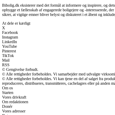
Bibolig.dk eksisterer med det formål at informere og inspirere, og det
opbygge et fællesskab af engagerede boligejere og -interesserede, de
sikrer, at vigtige emner bliver belyst og diskuteret i et åbent og inklu
At dele er kærligt
X
Facebook
Instagram
LinkedIn
YouTube
Pinterest
TikTok
Mail
RSS
© Gengivelse forbudt.
© Alle rettigheder forbeholdes. Vi samarbejder med udvalgte virksomh
© Alle rettigheder forbeholdes. Vi kan tjene en del af salget fra prod
reproduceres, distribueres, transmitteres, cachelagres eller på anden m
Om os
Starten
Vores drivkraft
Om redaktionen
Donér
Vores adresser