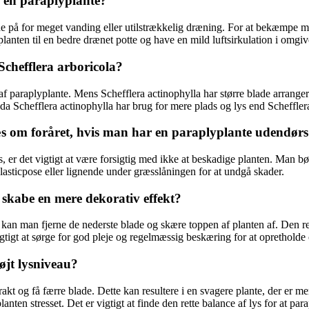
en paraplyplante?
de på for meget vanding eller utilstrækkelig dræning. For at bekæmpe mu
anten til en bedre drænet potte og have en mild luftsirkulation i omgiv
Schefflera arboricola?
er af paraplyplante. Mens Schefflera actinophylla har større blade arrang
 Schefflera actinophylla har brug for mere plads og lys end Schefflera
æs om foråret, hvis man har en paraplyplante udendør
 er det vigtigt at være forsigtig med ikke at beskadige planten. Man bø
lasticpose eller lignende under græsslåningen for at undgå skader.
kabe en mere dekorativ effekt?
n man fjerne de nederste blade og skære toppen af planten af. Den rest
gtigt at sørge for god pleje og regelmæssig beskæring for at oprethold
øjt lysniveau?
strakt og få færre blade. Dette kan resultere i en svagere plante, der 
ten stresset. Det er vigtigt at finde den rette balance af lys for at para