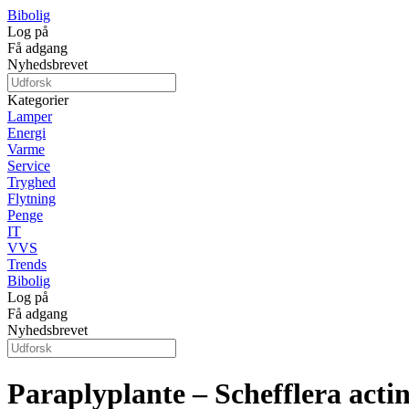
Bibolig
Log på
Få adgang
Nyhedsbrevet
Kategorier
Lamper
Energi
Varme
Service
Tryghed
Flytning
Penge
IT
VVS
Trends
Bibolig
Log på
Få adgang
Nyhedsbrevet
Paraplyplante – Schefflera acti