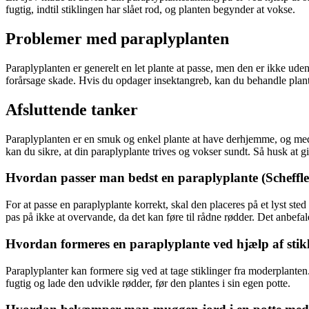
fugtig, indtil stiklingen har slået rod, og planten begynder at vokse.
Problemer med paraplyplanten
Paraplyplanten er generelt en let plante at passe, men den er ikke ud
forårsage skade. Hvis du opdager insektangreb, kan du behandle plan
Afsluttende tanker
Paraplyplanten er en smuk og enkel plante at have derhjemme, og med 
kan du sikre, at din paraplyplante trives og vokser sundt. Så husk a
Hvordan passer man bedst en paraplyplante (Scheffle
For at passe en paraplyplante korrekt, skal den placeres på et lyst st
pas på ikke at overvande, da det kan føre til rådne rødder. Det anbefa
Hvordan formeres en paraplyplante ved hjælp af stik
Paraplyplanter kan formere sig ved at tage stiklinger fra moderplanten. 
fugtig og lade den udvikle rødder, før den plantes i sin egen potte.