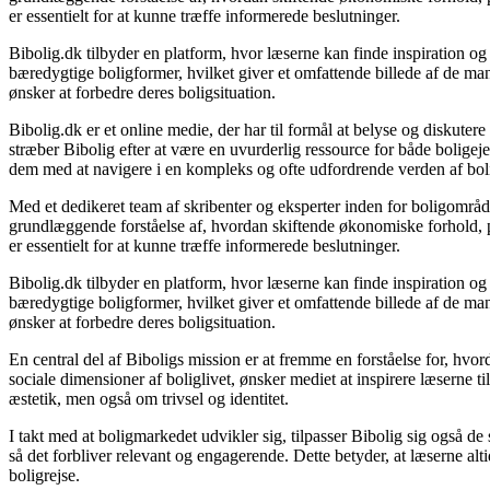
er essentielt for at kunne træffe informerede beslutninger.
Bibolig.dk tilbyder en platform, hvor læserne kan finde inspiration og r
bæredygtige boligformer, hvilket giver et omfattende billede af de mang
ønsker at forbedre deres boligsituation.
Bibolig.dk er et online medie, der har til formål at belyse og diskut
stræber Bibolig efter at være en uvurderlig ressource for både bolige
dem med at navigere i en kompleks og ofte udfordrende verden af bol
Med et dedikeret team af skribenter og eksperter inden for boligområde
grundlæggende forståelse af, hvordan skiftende økonomiske forhold, po
er essentielt for at kunne træffe informerede beslutninger.
Bibolig.dk tilbyder en platform, hvor læserne kan finde inspiration og r
bæredygtige boligformer, hvilket giver et omfattende billede af de mang
ønsker at forbedre deres boligsituation.
En central del af Biboligs mission er at fremme en forståelse for, hvor
sociale dimensioner af boliglivet, ønsker mediet at inspirere læserne t
æstetik, men også om trivsel og identitet.
I takt med at boligmarkedet udvikler sig, tilpasser Bibolig sig også d
så det forbliver relevant og engagerende. Dette betyder, at læserne altid
boligrejse.