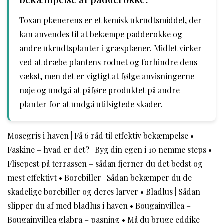
Toxan plænerens er et kemisk ukrudtsmiddel, der
kan anvendes til at bekæmpe padderokke og
andre ukrudtsplanter i græsplæner. Midlet virker
ved at dræbe plantens rodnet og forhindre dens
vækst, men det er vigtigt at følge anvisningerne
nøje og undgå at påføre produktet på andre
planter for at undgå utilsigtede skader.
Mosegris i haven | Få 6 råd til effektiv bekæmpelse
•
Faskine – hvad er det? | Byg din egen i 10 nemme steps
•
Flisepest på terrassen – sådan fjerner du det bedst og
mest effektivt
•
Borebiller | Sådan bekæmper du de
skadelige borebiller og deres larver
•
Bladlus | Sådan
slipper du af med bladlus i haven
•
Bougainvillea –
Bougainvillea glabra – pasning
•
Må du bruge eddike