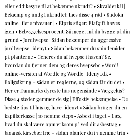
eller eddikesyre til at bekæmpe ukrudt?
•
Skvalderkål |
Bekæmp og undgå ukrudtet: Læs disse 4 råd
•
Sudoku
online | flere niveauer |
•
Elpris stiger: Elafgift hæves
igen
•
Bebyggelsesprocent: Så meget må du bygge på din
grund
•
Jordhvepse | Sådan bekæmper du aggressive
jordhvepse | idenyt
•
Sådan bekæmper du spindemider
på planterne
•
Generes du af hvepse i haven? Se,
hvordan du fjerner dem og deres hvepsebo
•
Word!
online-version af Wordle og Wørdle | Idenyt.dk
•
Boligsikring – sådan er reglerne, og sådan får du det
•
Her er Danmarks dyreste hus nogensinde
•
Væggelus?
Disse 4 steder gemmer de sig | Effektiv bekæmpelse
•
De
bedste tips til hus og have | idenyt
•
Sådan bruger du en
kapillærkasse | 10 nemme steps
•
Asbest i taget – Læs,
hvad du skal være opmærksom på ved dit asbesttag
•
Japansk kirsebærtræ – sådan planter du i 7 nemme trin
•