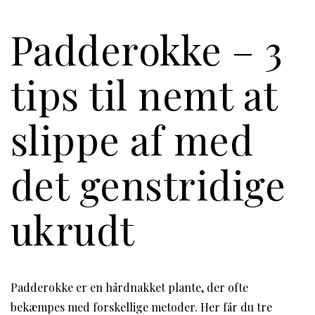
Padderokke – 3
tips til nemt at
slippe af med
det genstridige
ukrudt
Padderokke er en hårdnakket plante, der ofte
bekæmpes med forskellige metoder. Her får du tre