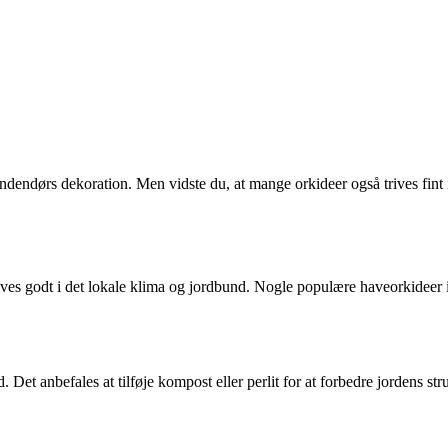
 indendørs dekoration. Men vidste du, at mange orkideer også trives fi
r trives godt i det lokale klima og jordbund. Nogle populære haveorkidee
rd. Det anbefales at tilføje kompost eller perlit for at forbedre jordens