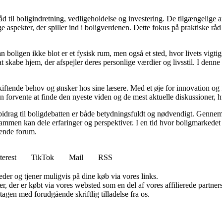
d til boligindretning, vedligeholdelse og investering. De tilgængelige ar
 aspekter, der spiller ind i boligverdenen. Dette fokus på praktiske råd
an boligen ikke blot er et fysisk rum, men også et sted, hvor livets vigt
l at skabe hjem, der afspejler deres personlige værdier og livsstil. I d
skiftende behov og ønsker hos sine læsere. Med et øje for innovation og 
 forvente at finde den nyeste viden og de mest aktuelle diskussioner, hvilk
 bidrag til boligdebatten er både betydningsfuldt og nødvendigt. Gennem 
sammen kan dele erfaringer og perspektiver. I en tid hvor boligmarkede
erende forum.
terest
TikTok
Mail
RSS
er og tjener muligvis på dine køb via vores links.
ter, der er købt via vores websted som en del af vores affilierede partn
tagen med forudgående skriftlig tilladelse fra os.