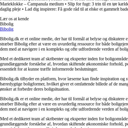
Marieklokke – Campanula medium
•
Slip for fugt: 3 trin til en tør kæld
daglig pleje
•
Lad dig inspirere: Få gode råd til at elske et gammelt ba
Lær os at kende
Bibolig
Bibolig
Bibolig.dk er et online medie, der har til formål at belyse og diskuter
stræber Bibolig efter at være en uvurderlig ressource for både boligeje
dem med at navigere i en kompleks og ofte udfordrende verden af boli
Med et dedikeret team af skribenter og eksperter inden for boligområdet
grundlæggende forståelse af, hvordan skiftende økonomiske forhold, pol
essentielt for at kunne træffe informerede beslutninger.
Bibolig.dk tilbyder en platform, hvor læserne kan finde inspiration og rå
bæredygtige boligformer, hvilket giver et omfattende billede af de mange
ønsker at forbedre deres boligsituation.
Bibolig.dk er et online medie, der har til formål at belyse og diskuter
stræber Bibolig efter at være en uvurderlig ressource for både boligeje
dem med at navigere i en kompleks og ofte udfordrende verden af boli
Med et dedikeret team af skribenter og eksperter inden for boligområdet
grundlæggende forståelse af, hvordan skiftende økonomiske forhold, pol