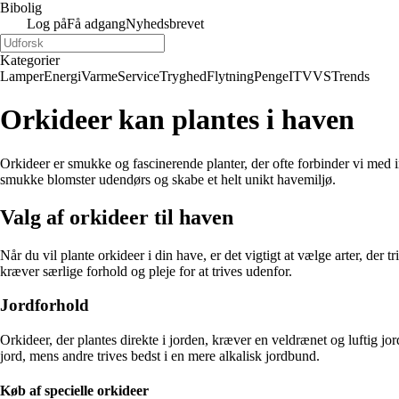
Bibolig
Log på
Få adgang
Nyhedsbrevet
Kategorier
Lamper
Energi
Varme
Service
Tryghed
Flytning
Penge
IT
VVS
Trends
Orkideer kan plantes i haven
Orkideer er smukke og fascinerende planter, der ofte forbinder vi med
smukke blomster udendørs og skabe et helt unikt havemiljø.
Valg af orkideer til haven
Når du vil plante orkideer i din have, er det vigtigt at vælge arter, de
kræver særlige forhold og pleje for at trives udenfor.
Jordforhold
Orkideer, der plantes direkte i jorden, kræver en veldrænet og luftig jo
jord, mens andre trives bedst i en mere alkalisk jordbund.
Køb af specielle orkideer