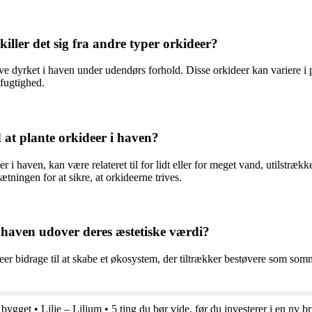
ller det sig fra andre typer orkideer?
ive dyrket i haven under udendørs forhold. Disse orkideer kan variere i p
tfugtighed.
at plante orkideer i haven?
i haven, kan være relateret til for lidt eller for meget vand, utilstrække
ningen for at sikre, at orkideerne trives.
i haven udover deres æstetiske værdi?
eer bidrage til at skabe et økosystem, der tiltrækker bestøvere som so
 bygget
•
Lilje – Lilium
•
5 ting du bør vide, før du investerer i en ny b