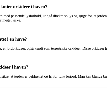
planter orkideer i haven?
sted med passende lysforhold, undgå direkte sollys og sørge for, at jorde
or meget tørke.
ntet i en have?
e, er jordorkideer, også kendt som terrestriske orkideer. Disse orkideer ha
kideer i haven?
 at sikre, at jorden er veldrænet og fri for tung lerjord. Man kan blande 