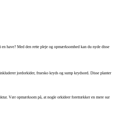
nt i en have? Med den rette pleje og opmærksomhed kan du nyde disse
r inkluderer jordorkider, fruesko kryds og sump krydsord. Disse planter
 struktur. Vær opmærksom på, at nogle orkideer foretrækker en mere sur