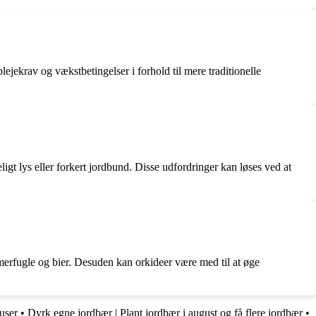
lejekrav og vækstbetingelser i forhold til mere traditionelle
ligt lys eller forkert jordbund. Disse udfordringer kan løses ved at
mmerfugle og bier. Desuden kan orkideer være med til at øge
ruser
•
Dyrk egne jordbær | Plant jordbær i august og få flere jordbær
•