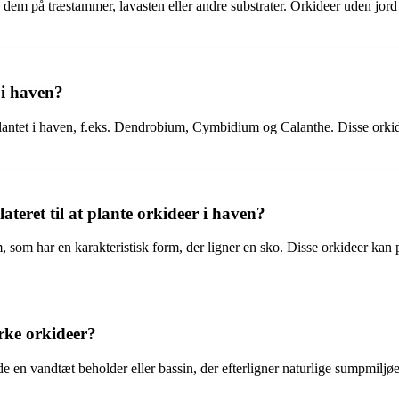
re dem på træstammer, lavasten eller andre substrater. Orkideer uden jor
 i haven?
e plantet i haven, f.eks. Dendrobium, Cymbidium og Calanthe. Disse orkid
teret til at plante orkideer i haven?
, som har en karakteristisk form, der ligner en sko. Disse orkideer kan
rke orkideer?
 en vandtæt beholder eller bassin, der efterligner naturlige sumpmiljøe