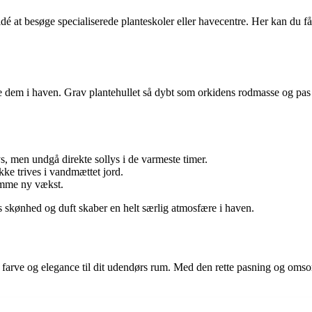
 idé at besøge specialiserede planteskoler eller havecentre. Her kan du f
ante dem i haven. Grav plantehullet så dybt som orkidens rodmasse og pas
lys, men undgå direkte sollys i de varmeste timer.
ke trives i vandmættet jord.
remme ny vækst.
s skønhed og duft skaber en helt særlig atmosfære i haven.
er farve og elegance til dit udendørs rum. Med den rette pasning og oms