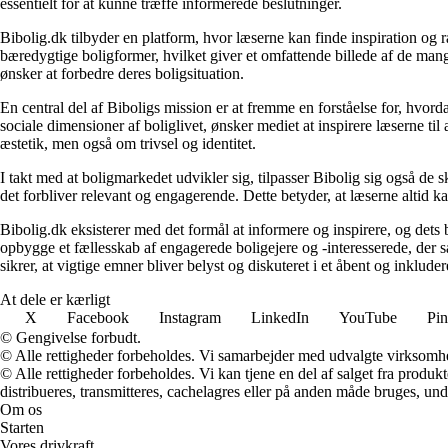
essentielt for at kunne træffe informerede beslutninger.
Bibolig.dk tilbyder en platform, hvor læserne kan finde inspiration og rå
bæredygtige boligformer, hvilket giver et omfattende billede af de mange
ønsker at forbedre deres boligsituation.
En central del af Biboligs mission er at fremme en forståelse for, hvord
sociale dimensioner af boliglivet, ønsker mediet at inspirere læserne ti
æstetik, men også om trivsel og identitet.
I takt med at boligmarkedet udvikler sig, tilpasser Bibolig sig også de 
det forbliver relevant og engagerende. Dette betyder, at læserne altid kan
Bibolig.dk eksisterer med det formål at informere og inspirere, og dets
opbygge et fællesskab af engagerede boligejere og -interesserede, der 
sikrer, at vigtige emner bliver belyst og diskuteret i et åbent og inklud
At dele er kærligt
X
Facebook
Instagram
LinkedIn
YouTube
Pin
© Gengivelse forbudt.
© Alle rettigheder forbeholdes. Vi samarbejder med udvalgte virksomhed
© Alle rettigheder forbeholdes. Vi kan tjene en del af salget fra produk
distribueres, transmitteres, cachelagres eller på anden måde bruges, und
Om os
Starten
Vores drivkraft