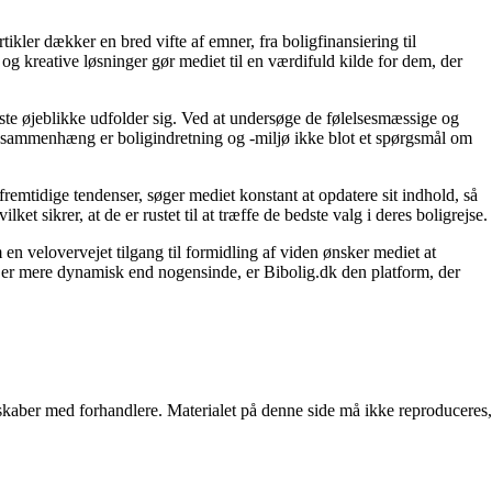
tikler dækker en bred vifte af emner, fra boligfinansiering til
 og kreative løsninger gør mediet til en værdifuld kilde for dem, der
igste øjeblikke udfolder sig. Ved at undersøge de følelsesmæssige og
enne sammenhæng er boligindretning og -miljø ikke blot et spørgsmål om
fremtidige tendenser, søger mediet konstant at opdatere sit indhold, så
et sikrer, at de er rustet til at træffe de bedste valg i deres boligrejse.
en velovervejet tilgang til formidling af viden ønsker mediet at
t er mere dynamisk end nogensinde, er Bibolig.dk den platform, der
erskaber med forhandlere. Materialet på denne side må ikke reproduceres,