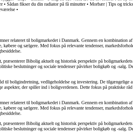
er
•
Sådan fikser du din radiator på få minutter
•
Morbær | Tips og tricks
deværelse
•
e emner relateret til boligmarkedet i Danmark. Gennem en kombination af
re, købere og sælgere. Med fokus på relevante tendenser, markedsforhold
gbesiddelse.
, præsenterer Bibolig aktuelt og historisk perspektiv på boligmarkedets
itiske beslutninger og sociale tendenser påvirker boligkøb og -salg. De
d til boligindretning, vedligeholdelse og investering. De tilgængelige ar
 aspekter, der spiller ind i boligverdenen. Dette fokus på praktiske råd
e emner relateret til boligmarkedet i Danmark. Gennem en kombination af
re, købere og sælgere. Med fokus på relevante tendenser, markedsforhold
gbesiddelse.
, præsenterer Bibolig aktuelt og historisk perspektiv på boligmarkedets
itiske beslutninger og sociale tendenser påvirker boligkøb og -salg. De