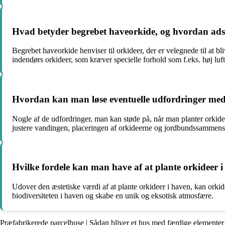
Hvad betyder begrebet haveorkide, og hvordan adski
Begrebet haveorkide henviser til orkideer, der er velegnede til at bl
indendørs orkideer, som kræver specielle forhold som f.eks. høj luf
Hvordan kan man løse eventuelle udfordringer med 
Nogle af de udfordringer, man kan støde på, når man planter orkideer 
justere vandingen, placeringen af orkideerne og jordbundssammensæt
Hvilke fordele kan man have af at plante orkideer 
Udover den æstetiske værdi af at plante orkideer i haven, kan orkid
biodiversiteten i haven og skabe en unik og eksotisk atmosfære.
Præfabrikerede parcelhuse | Sådan bliver et hus med færdige elementer