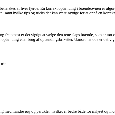
eherskes af hver fjerde. En korrekt optænding i brændeovnen er afgøre
n, samt hvilke tips og tricks der kan være nyttige for at opnå en korrek
og fremmest er det vigtigt at vælge den rette slags brænde, som er tørt
ænding eller brug af optændingsbriketter. Uanset metode er det vigtigt a
trin:
ng med mindre røg og partikler, hvilket er bedre både for miljøet og i