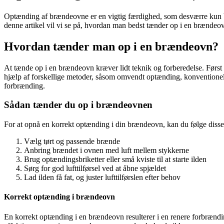
Optænding af brændeovne er en vigtig færdighed, som desværre kun b
denne artikel vil vi se på, hvordan man bedst tænder op i en brændeov
Hvordan tænder man op i en brændeovn?
At tænde op i en brændeovn kræver lidt teknik og forberedelse. Først 
hjælp af forskellige metoder, såsom omvendt optænding, konventionel opt
forbrænding.
Sådan tænder du op i brændeovnen
For at opnå en korrekt optænding i din brændeovn, kan du følge disse 
Vælg tørt og passende brænde
Anbring brændet i ovnen med luft mellem stykkerne
Brug optændingsbriketter eller små kviste til at starte ilden
Sørg for god lufttilførsel ved at åbne spjældet
Lad ilden få fat, og juster lufttilførslen efter behov
Korrekt optænding i brændeovn
En korrekt optænding i en brændeovn resulterer i en renere forbrændi