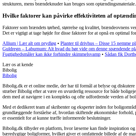
strukturen, mens brændeknuder kan bruges som optændingsmateriale.
Hvilke faktorer kan påvirke effektiviteten af optænd
Faktorer som brændets tørhed, størrelse og kvalitet, brændeovnens ve
Det er vigtigt at tage højde for disse faktorer for at opnå en optimal f
Allium | Lær alt om prydløg
•
Planter til drivhus – Disse 15 nemme pl
Guldregn – Laburnum: Alt hvad du bør vide om denne spændende pl
Fugtighedsmåler kan ikke forhindre skimmelsvamp
•
Sådan fik Dorthe
Lær os at kende
Bibolig
Bibolig
Bibolig.dk er et online medie, der har til formål at belyse og diskut
stræber Bibolig efter at være en uvurderlig ressource for både bolige
dem med at navigere i en kompleks og ofte udfordrende verden af bol
Med et dedikeret team af skribenter og eksperter inden for boligområde
grundlæggende forståelse af, hvordan skiftende økonomiske forhold, po
er essentielt for at kunne træffe informerede beslutninger.
Bibolig.dk tilbyder en platform, hvor læserne kan finde inspiration og r
bæredygtige boligformer, hvilket giver et omfattende billede af de mang