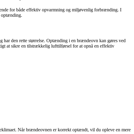
nde for både effektiv opvarmning og miljøvenlig forbrænding. I
t optænding.
 og har den rette størrelse. Optænding i en brændeovn kan gøres ved
t sikre en tilstrækkelig lufttilførsel for at opnå en effektiv
ndeklimaet. Når brændeovnen er korrekt optændt, vil du opleve en mere