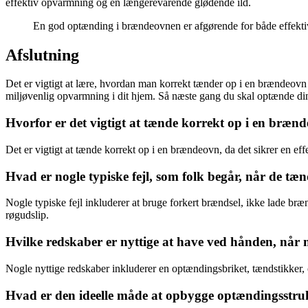
effektiv opvarmning og en længerevarende glødende ild.
En god optænding i brændeovnen er afgørende for både effekti
Afslutning
Det er vigtigt at lære, hvordan man korrekt tænder op i en brændeovn 
miljøvenlig opvarmning i dit hjem. Så næste gang du skal optænde din
Hvorfor er det vigtigt at tænde korrekt op i en bræn
Det er vigtigt at tænde korrekt op i en brændeovn, da det sikrer en ef
Hvad er nogle typiske fejl, som folk begår, når de t
Nogle typiske fejl inkluderer at bruge forkert brændsel, ikke lade bræn
røgudslip.
Hvilke redskaber er nyttige at have ved hånden, når
Nogle nyttige redskaber inkluderer en optændingsbriket, tændstikker, 
Hvad er den ideelle måde at opbygge optændingsstr