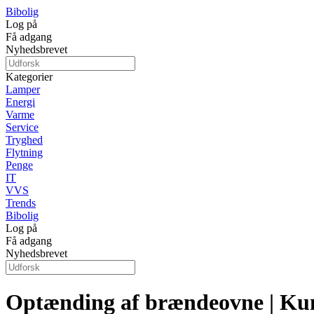
Bibolig
Log på
Få adgang
Nyhedsbrevet
Kategorier
Lamper
Energi
Varme
Service
Tryghed
Flytning
Penge
IT
VVS
Trends
Bibolig
Log på
Få adgang
Nyhedsbrevet
Optænding af brændeovne | Kun 