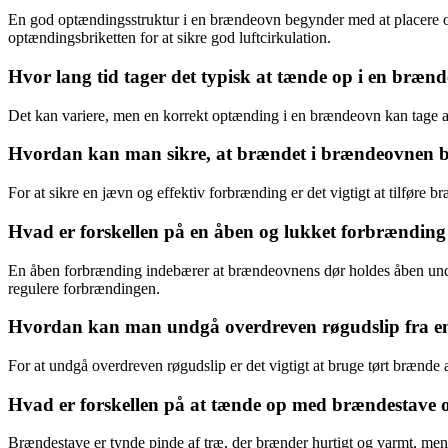
En god optændingsstruktur i en brændeovn begynder med at placere o
optændingsbriketten for at sikre god luftcirkulation.
Hvor lang tid tager det typisk at tænde op i en bræn
Det kan variere, men en korrekt optænding i en brændeovn kan tage a
Hvordan kan man sikre, at brændet i brændeovnen br
For at sikre en jævn og effektiv forbrænding er det vigtigt at tilføre
Hvad er forskellen på en åben og lukket forbrændin
En åben forbrænding indebærer at brændeovnens dør holdes åben under o
regulere forbrændingen.
Hvordan kan man undgå overdreven røgudslip fra 
For at undgå overdreven røgudslip er det vigtigt at bruge tørt brænde 
Hvad er forskellen på at tænde op med brændestave
Brændestave er tynde pinde af træ, der brænder hurtigt og varmt, me