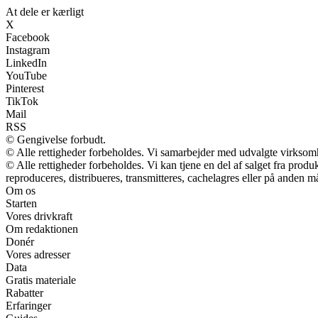
At dele er kærligt
X
Facebook
Instagram
LinkedIn
YouTube
Pinterest
TikTok
Mail
RSS
© Gengivelse forbudt.
© Alle rettigheder forbeholdes. Vi samarbejder med udvalgte virksomh
© Alle rettigheder forbeholdes. Vi kan tjene en del af salget fra prod
reproduceres, distribueres, transmitteres, cachelagres eller på anden m
Om os
Starten
Vores drivkraft
Om redaktionen
Donér
Vores adresser
Data
Gratis materiale
Rabatter
Erfaringer