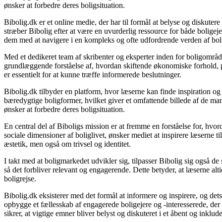
ønsker at forbedre deres boligsituation.
Bibolig.dk er et online medie, der har til formål at belyse og diskut
stræber Bibolig efter at være en uvurderlig ressource for både bolige
dem med at navigere i en kompleks og ofte udfordrende verden af bol
Med et dedikeret team af skribenter og eksperter inden for boligområde
grundlæggende forståelse af, hvordan skiftende økonomiske forhold, po
er essentielt for at kunne træffe informerede beslutninger.
Bibolig.dk tilbyder en platform, hvor læserne kan finde inspiration og r
bæredygtige boligformer, hvilket giver et omfattende billede af de mang
ønsker at forbedre deres boligsituation.
En central del af Biboligs mission er at fremme en forståelse for, hvor
sociale dimensioner af boliglivet, ønsker mediet at inspirere læserne t
æstetik, men også om trivsel og identitet.
I takt med at boligmarkedet udvikler sig, tilpasser Bibolig sig også d
så det forbliver relevant og engagerende. Dette betyder, at læserne altid
boligrejse.
Bibolig.dk eksisterer med det formål at informere og inspirere, og det
opbygge et fællesskab af engagerede boligejere og -interesserede, de
sikrer, at vigtige emner bliver belyst og diskuteret i et åbent og inklu