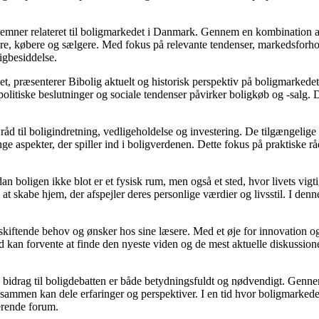
ere emner relateret til boligmarkedet i Danmark. Gennem en kombination 
jere, købere og sælgere. Med fokus på relevante tendenser, markedsforho
igbesiddelse.
t, præsenterer Bibolig aktuelt og historisk perspektiv på boligmarkedet
litiske beslutninger og sociale tendenser påvirker boligkøb og -salg. D
åd til boligindretning, vedligeholdelse og investering. De tilgængelige a
e aspekter, der spiller ind i boligverdenen. Dette fokus på praktiske rå
dan boligen ikke blot er et fysisk rum, men også et sted, hvor livets vi
il at skabe hjem, der afspejler deres personlige værdier og livsstil. I 
e skiftende behov og ønsker hos sine læsere. Med et øje for innovation og
 kan forvente at finde den nyeste viden og de mest aktuelle diskussioner, h
s bidrag til boligdebatten er både betydningsfuldt og nødvendigt. Gennem
r sammen kan dele erfaringer og perspektiver. I en tid hvor boligmarked
derende forum.