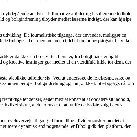
af dybdegående analyser, informative artikler og inspirerende indhold
ld og boligindretning tilbyder mediet læserne indsigt, der kan hjælpe
s udvikling. De journalistiske tilgange, der anvendes, muliggør en
ette bidrager til en mere nuanceret debat om boligspørgsmål, hvilket
rtikler dækker en bred vifte af emner, fra boligfinansiering til
d og kreative løsninger gør mediet til en værdifuld kilde for dem, der
gtigste øjeblikke udfolder sig. Ved at undersøge de følelsesmæssige og
denne sammenhæng er boligindretning og -miljø ikke blot et spørgsmål om
 fremtidige tendenser, søger mediet konstant at opdatere sit indhold,
vilket sikrer, at de er rustet til at træffe de bedste valg i deres
 en velovervejet tilgang til formidling af viden ønsker mediet at
et er mere dynamisk end nogensinde, er Bibolig.dk den platform, der