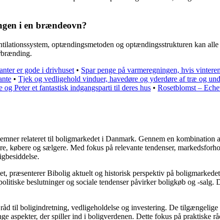
ingen i en brændeovn?
ntilationssystem, optændingsmetoden og optændingsstrukturen kan alle 
orbrænding.
anter er gode i drivhuset
•
Spar penge på varmeregningen, hvis vintere
ante
•
Tjek og vedligehold vinduer, havedøre og yderdøre af træ og un
 og Peter et fantastisk indgangsparti til deres hus
•
Rosetblomst – Echev
ere emner relateret til boligmarkedet i Danmark. Gennem en kombination 
jere, købere og sælgere. Med fokus på relevante tendenser, markedsforho
igbesiddelse.
t, præsenterer Bibolig aktuelt og historisk perspektiv på boligmarkedet
litiske beslutninger og sociale tendenser påvirker boligkøb og -salg. D
åd til boligindretning, vedligeholdelse og investering. De tilgængelige a
e aspekter, der spiller ind i boligverdenen. Dette fokus på praktiske rå