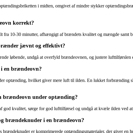
ptændingsbriketten i midten, omgivet af mindre stykker optændingsbræ
deovn korrekt?
lt fra 10-30 minutter, afhængigt af brændets kvalitet og mængde samt 
ænder jævnt og effektivt?
 brænde løbende, undgå at overfyld brændeovnen, og justere lufttilførslen
g i en brændeovn?
ptænding, hvilket giver mere luft til ilden. En lukket forbrænding ske
en brændeovn under optænding?
af god kvalitet, sørge for god lufttilførsel og undgå at kvæle ilden ved
 og brændeknuder i en brændeovn?
ns brændeknuder er komprimerede optændingsmaterialer, der giver en hu