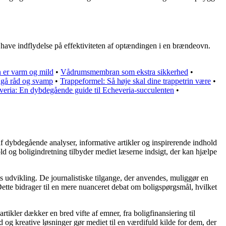
have indflydelse på effektiviteten af optændingen i en brændeovn.
n er varm og mild
•
Vådrumsmembran som ekstra sikkerhed
•
dgå råd og svamp
•
Trappeformel: Så høje skal dine trappetrin være
•
eria: En dybdegående guide til Echeveria-succulenten
•
af dybdegående analyser, informative artikler og inspirerende indhold
ld og boligindretning tilbyder mediet læserne indsigt, der kan hjælpe
s udvikling. De journalistiske tilgange, der anvendes, muliggør en
ette bidrager til en mere nuanceret debat om boligspørgsmål, hvilket
rtikler dækker en bred vifte af emner, fra boligfinansiering til
d og kreative løsninger gør mediet til en værdifuld kilde for dem, der