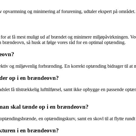
v opvarmning og minimering af forurening, udtaler ekspert på området.
for at få mest muligt ud af brændet og minimere miljøpåvirkningen. Ved 
 brændeovn, så husk at følge vores råd for en optimal optænding.
deovn?
fektiv og miljøvenlig forbrænding. En korrekt optænding bidrager til at
ænder op i en brændeovn?
dslet få tilstrækkelig lufttilførsel, samt ikke opbygge en passende optæn
 man skal tænde op i en brændeovn?
optændingsbrænde, en optændingskurv, samt en skovl til at flytte rundt
ukturen i en brændeovn?