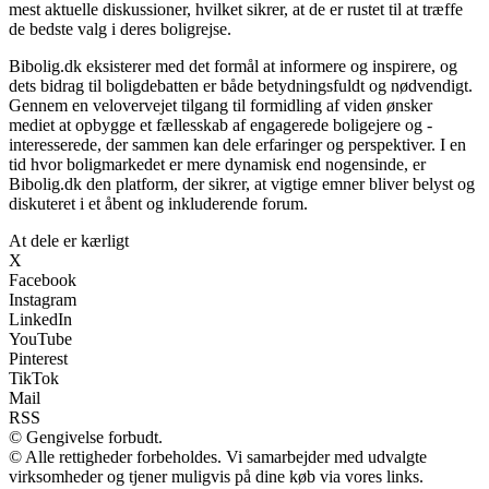
mest aktuelle diskussioner, hvilket sikrer, at de er rustet til at træffe
de bedste valg i deres boligrejse.
Bibolig.dk eksisterer med det formål at informere og inspirere, og
dets bidrag til boligdebatten er både betydningsfuldt og nødvendigt.
Gennem en velovervejet tilgang til formidling af viden ønsker
mediet at opbygge et fællesskab af engagerede boligejere og -
interesserede, der sammen kan dele erfaringer og perspektiver. I en
tid hvor boligmarkedet er mere dynamisk end nogensinde, er
Bibolig.dk den platform, der sikrer, at vigtige emner bliver belyst og
diskuteret i et åbent og inkluderende forum.
At dele er kærligt
X
Facebook
Instagram
LinkedIn
YouTube
Pinterest
TikTok
Mail
RSS
© Gengivelse forbudt.
© Alle rettigheder forbeholdes. Vi samarbejder med udvalgte
virksomheder og tjener muligvis på dine køb via vores links.