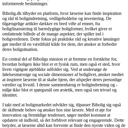
informerede beslutninger.
Bibolig.dk tilbyder en platform, hvor læserne kan finde inspiration
og råd til boligindretning, vedligeholdelse og investering. De
tilgængelige artikler dækker en bred vifte af emner, fra
boligfinansiering til bæredygtige boligformer, hvilket giver et
omfattende billede af de mange aspekter, der spiller ind i
boligverdenen. Dette fokus på praktiske råd og kreative løsninger
gør mediet til en værdifuld kilde for dem, der ønsker at forbedre
deres boligsituation.
En central del af Biboligs mission er at fremme en forståelse for,
hvordan boligen ikke blot er et fysisk rum, men også et sted, hvor
livets vigtigste øjeblikke udfolder sig. Ved at undersøge de
følelsesmæssige og sociale dimensioner af boliglivet, ønsker mediet
at inspirere læserne til at skabe hjem, der afspejler deres personlige
værdier og livsstil. I denne sammenhæng er boligindretning og -
miljø ikke blot et spørgsmål om æstetik, men også om trivsel og
identitet.
I takt med at boligmarkedet udvikler sig, tilpasser Bibolig sig også
de skiftende behov og ønsker hos sine læsere. Med et øje for
innovation og fremtidige tendenser, søger mediet konstant at
opdatere sit indhold, så det forbliver relevant og engagerende. Dette
betyder, at læserne altid kan forvente at finde den nyeste viden og de