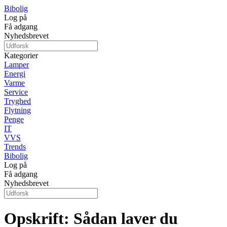
Bibolig
Log på
Få adgang
Nyhedsbrevet
Kategorier
Lamper
Energi
Varme
Service
Tryghed
Flytning
Penge
IT
VVS
Trends
Bibolig
Log på
Få adgang
Nyhedsbrevet
Opskrift: Sådan laver du