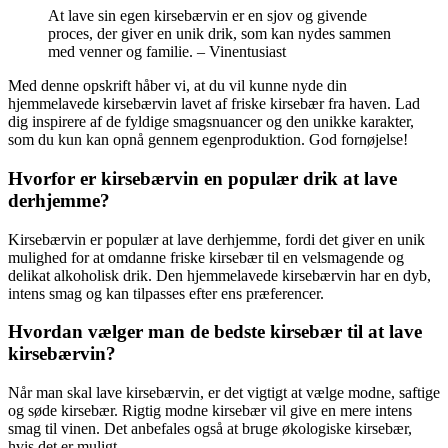
At lave sin egen kirsebærvin er en sjov og givende
proces, der giver en unik drik, som kan nydes sammen
med venner og familie. – Vinentusiast
Med denne opskrift håber vi, at du vil kunne nyde din
hjemmelavede kirsebærvin lavet af friske kirsebær fra haven. Lad
dig inspirere af de fyldige smagsnuancer og den unikke karakter,
som du kun kan opnå gennem egenproduktion. God fornøjelse!
Hvorfor er kirsebærvin en populær drik at lave
derhjemme?
Kirsebærvin er populær at lave derhjemme, fordi det giver en unik
mulighed for at omdanne friske kirsebær til en velsmagende og
delikat alkoholisk drik. Den hjemmelavede kirsebærvin har en dyb,
intens smag og kan tilpasses efter ens præferencer.
Hvordan vælger man de bedste kirsebær til at lave
kirsebærvin?
Når man skal lave kirsebærvin, er det vigtigt at vælge modne, saftige
og søde kirsebær. Rigtig modne kirsebær vil give en mere intens
smag til vinen. Det anbefales også at bruge økologiske kirsebær,
hvis det er muligt.