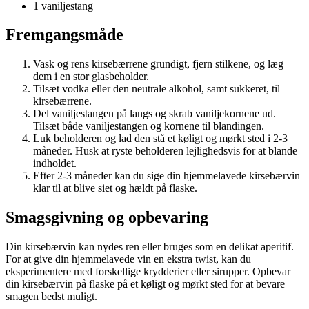
1 vaniljestang
Fremgangsmåde
Vask og rens kirsebærrene grundigt, fjern stilkene, og læg
dem i en stor glasbeholder.
Tilsæt vodka eller den neutrale alkohol, samt sukkeret, til
kirsebærrene.
Del vaniljestangen på langs og skrab vaniljekornene ud.
Tilsæt både vaniljestangen og kornene til blandingen.
Luk beholderen og lad den stå et køligt og mørkt sted i 2-3
måneder. Husk at ryste beholderen lejlighedsvis for at blande
indholdet.
Efter 2-3 måneder kan du sige din hjemmelavede kirsebærvin
klar til at blive siet og hældt på flaske.
Smagsgivning og opbevaring
Din kirsebærvin kan nydes ren eller bruges som en delikat aperitif.
For at give din hjemmelavede vin en ekstra twist, kan du
eksperimentere med forskellige krydderier eller sirupper. Opbevar
din kirsebærvin på flaske på et køligt og mørkt sted for at bevare
smagen bedst muligt.