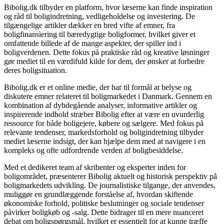
Bibolig.dk tilbyder en platform, hvor læserne kan finde inspiration
og råd til boligindretning, vedligeholdelse og investering. De
tilgængelige artikler dækker en bred vifte af emner, fra
boligfinansiering til bæredygtige boligformer, hvilket giver et
omfattende billede af de mange aspekter, der spiller ind i
boligverdenen. Dette fokus på praktiske råd og kreative løsninger
gør mediet til en værdifuld kilde for dem, der ønsker at forbedre
deres boligsituation.
Bibolig.dk er et online medie, der har til formål at belyse og
diskutere emner relateret til boligmarkedet i Danmark. Gennem en
kombination af dybdegående analyser, informative artikler og
inspirerende indhold stræber Bibolig efter at være en uvurderlig
ressource for både boligejere, købere og sælgere. Med fokus på
relevante tendenser, markedsforhold og boligindretning tilbyder
mediet læserne indsigt, der kan hjælpe dem med at navigere i en
kompleks og ofte udfordrende verden af boligbesiddelse.
Med et dedikeret team af skribenter og eksperter inden for
boligområdet, præsenterer Bibolig aktuelt og historisk perspektiv på
boligmarkedets udvikling. De journalistiske tilgange, der anvendes,
muliggør en grundlæggende forståelse af, hvordan skiftende
økonomiske forhold, politiske beslutninger og sociale tendenser
påvirker boligkøb og -salg. Dette bidrager til en mere nuanceret
debat om boligspørgsmål, hvilket er essentielt for at kunne træffe