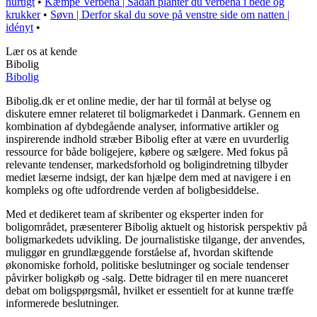
hurtigt
•
Kæmpe Verbena | Sådan planter du verbena i bede og
krukker
•
Søvn | Derfor skal du sove på venstre side om natten |
idényt
•
Lær os at kende
Bibolig
Bibolig
Bibolig.dk er et online medie, der har til formål at belyse og
diskutere emner relateret til boligmarkedet i Danmark. Gennem en
kombination af dybdegående analyser, informative artikler og
inspirerende indhold stræber Bibolig efter at være en uvurderlig
ressource for både boligejere, købere og sælgere. Med fokus på
relevante tendenser, markedsforhold og boligindretning tilbyder
mediet læserne indsigt, der kan hjælpe dem med at navigere i en
kompleks og ofte udfordrende verden af boligbesiddelse.
Med et dedikeret team af skribenter og eksperter inden for
boligområdet, præsenterer Bibolig aktuelt og historisk perspektiv på
boligmarkedets udvikling. De journalistiske tilgange, der anvendes,
muliggør en grundlæggende forståelse af, hvordan skiftende
økonomiske forhold, politiske beslutninger og sociale tendenser
påvirker boligkøb og -salg. Dette bidrager til en mere nuanceret
debat om boligspørgsmål, hvilket er essentielt for at kunne træffe
informerede beslutninger.