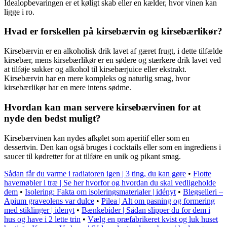
Idealopbevaringen er et køligt skab eller en kælder, hvor vinen kan
ligge i ro.
Hvad er forskellen på kirsebærvin og kirsebærlikør?
Kirsebærvin er en alkoholisk drik lavet af gæret frugt, i dette tilfælde
kirsebær, mens kirsebærlikør er en sødere og stærkere drik lavet ved
at tilføje sukker og alkohol til kirsebærjuice eller ekstrakt.
Kirsebærvin har en mere kompleks og naturlig smag, hvor
kirsebærlikør har en mere intens sødme.
Hvordan kan man servere kirsebærvinen for at
nyde den bedst muligt?
Kirsebærvinen kan nydes afkølet som aperitif eller som en
dessertvin. Den kan også bruges i cocktails eller som en ingrediens i
saucer til kødretter for at tilføre en unik og pikant smag.
Sådan får du varme i radiatoren igen | 3 ting, du kan gøre
•
Flotte
havemøbler i træ | Se her hvorfor og hvordan du skal vedligeholde
dem
•
Isolering: Fakta om isoleringsmaterialer | idényt
•
Blegselleri –
Apium graveolens var dulce
•
Pilea | Alt om pasning og formering
med stiklinger | idenyt
•
Bænkebider | Sådan slipper du for dem i
hus og have i 2 lette trin
•
Vælg en præfabrikeret kvist og luk huset