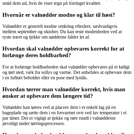
smid dem ud, hvis de viser tegn på forringet kvalitet.
Hvornår er valnødder modne og klar til høst?
Valnødder er generelt modne omkring efteråret, sædvanligvis
mellem september og oktober. Du kan teste modenheden ved at
ryste træet og tjekke om nødderne falder let af.
Hvordan skal valnødder opbevares korrekt for at
forlænge deres holdbarhed?
For at forlænge holdbarheden skal valnødder opbevares på et køligt
og tørt sted, væk fra sollys og varme. Det anbefales at opbevare dem
i en lufttæt beholder eller en pose med lynlås.
Hvordan tørrer man valnødder korrekt, hvis man
ønsker at opbevare dem længere tid?
Valnødder kan tørres ved at placere dem i et enkelt lag på en
bageplade og sætte dem i en forvarmet ovn ved lav temperatur i et
par timer. Det er vigtigt at tjekke og røre rundt i valnødderne
jævnligt under tørringsprocessen.