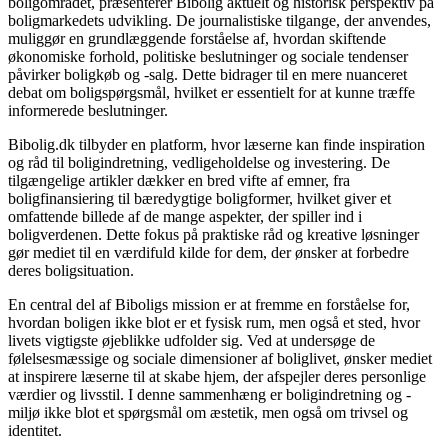
boligområdet, præsenterer Bibolig aktuelt og historisk perspektiv på
boligmarkedets udvikling. De journalistiske tilgange, der anvendes,
muliggør en grundlæggende forståelse af, hvordan skiftende
økonomiske forhold, politiske beslutninger og sociale tendenser
påvirker boligkøb og -salg. Dette bidrager til en mere nuanceret
debat om boligspørgsmål, hvilket er essentielt for at kunne træffe
informerede beslutninger.
Bibolig.dk tilbyder en platform, hvor læserne kan finde inspiration
og råd til boligindretning, vedligeholdelse og investering. De
tilgængelige artikler dækker en bred vifte af emner, fra
boligfinansiering til bæredygtige boligformer, hvilket giver et
omfattende billede af de mange aspekter, der spiller ind i
boligverdenen. Dette fokus på praktiske råd og kreative løsninger
gør mediet til en værdifuld kilde for dem, der ønsker at forbedre
deres boligsituation.
En central del af Biboligs mission er at fremme en forståelse for,
hvordan boligen ikke blot er et fysisk rum, men også et sted, hvor
livets vigtigste øjeblikke udfolder sig. Ved at undersøge de
følelsesmæssige og sociale dimensioner af boliglivet, ønsker mediet
at inspirere læserne til at skabe hjem, der afspejler deres personlige
værdier og livsstil. I denne sammenhæng er boligindretning og -
miljø ikke blot et spørgsmål om æstetik, men også om trivsel og
identitet.