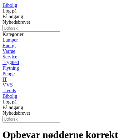
Bibolig
Log på
Få adgang
Nyhedsbrevet
Kategorier
Lamper
Energi
Varme
Service
Tryghed
Flytning
Penge
IT
VVS
Trends
Bibolig
Log på
Få adgang
Nyhedsbrevet
Opbevar nødderne korrekt