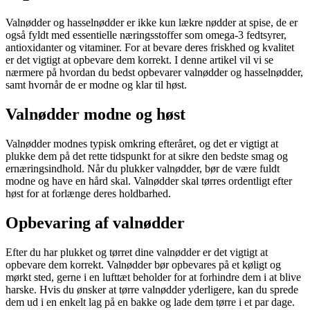
Valnødder og hasselnødder er ikke kun lækre nødder at spise, de er
også fyldt med essentielle næringsstoffer som omega-3 fedtsyrer,
antioxidanter og vitaminer. For at bevare deres friskhed og kvalitet
er det vigtigt at opbevare dem korrekt. I denne artikel vil vi se
nærmere på hvordan du bedst opbevarer valnødder og hasselnødder,
samt hvornår de er modne og klar til høst.
Valnødder modne og høst
Valnødder modnes typisk omkring efteråret, og det er vigtigt at
plukke dem på det rette tidspunkt for at sikre den bedste smag og
ernæringsindhold. Når du plukker valnødder, bør de være fuldt
modne og have en hård skal. Valnødder skal tørres ordentligt efter
høst for at forlænge deres holdbarhed.
Opbevaring af valnødder
Efter du har plukket og tørret dine valnødder er det vigtigt at
opbevare dem korrekt. Valnødder bør opbevares på et køligt og
mørkt sted, gerne i en lufttæt beholder for at forhindre dem i at blive
harske. Hvis du ønsker at tørre valnødder yderligere, kan du sprede
dem ud i en enkelt lag på en bakke og lade dem tørre i et par dage.