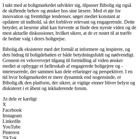
I takt med at boligmarkedet udvikler sig, tilpasser Bibolig sig også
de skiftende behov og ønsker hos sine læsere. Med et øje for
innovation og fremtidige tendenser, søger mediet konstant at
opdatere sit indhold, så det forbliver relevant og engagerende. Dette
betyder, at læserne altid kan forvente at finde den nyeste viden og de
mest aktuelle diskussioner, hvilket sikrer, at de er rustet til at træffe
de bedste valg i deres boligrejse.
Bibolig.dk eksisterer med det formål at informere og inspirere, og
dets bidrag til boligdebatten er både betydningsfuldt og nødvendigt.
Gennem en velovervejet tilgang til formidling af viden ønsker
mediet at opbygge et fællesskab af engagerede boligejere og -
interesserede, der sammen kan dele erfaringer og perspektiver. I en
tid hvor boligmarkedet er mere dynamisk end nogensinde, er
Bibolig.dk den platform, der sikrer, at vigtige emner bliver belyst og
diskuteret i et åbent og inkluderende forum.
At dele er kærligt
X
Facebook
Instagram
LinkedIn
YouTube
Pinterest
TikTok