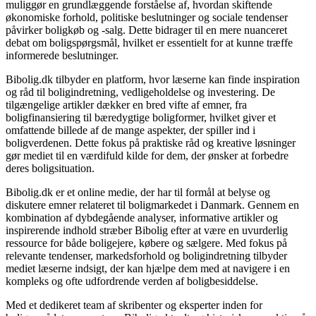
muliggør en grundlæggende forståelse af, hvordan skiftende
økonomiske forhold, politiske beslutninger og sociale tendenser
påvirker boligkøb og -salg. Dette bidrager til en mere nuanceret
debat om boligspørgsmål, hvilket er essentielt for at kunne træffe
informerede beslutninger.
Bibolig.dk tilbyder en platform, hvor læserne kan finde inspiration
og råd til boligindretning, vedligeholdelse og investering. De
tilgængelige artikler dækker en bred vifte af emner, fra
boligfinansiering til bæredygtige boligformer, hvilket giver et
omfattende billede af de mange aspekter, der spiller ind i
boligverdenen. Dette fokus på praktiske råd og kreative løsninger
gør mediet til en værdifuld kilde for dem, der ønsker at forbedre
deres boligsituation.
Bibolig.dk er et online medie, der har til formål at belyse og
diskutere emner relateret til boligmarkedet i Danmark. Gennem en
kombination af dybdegående analyser, informative artikler og
inspirerende indhold stræber Bibolig efter at være en uvurderlig
ressource for både boligejere, købere og sælgere. Med fokus på
relevante tendenser, markedsforhold og boligindretning tilbyder
mediet læserne indsigt, der kan hjælpe dem med at navigere i en
kompleks og ofte udfordrende verden af boligbesiddelse.
Med et dedikeret team af skribenter og eksperter inden for