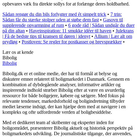
opbevares væk fra direkte sollys for at forlænge deres holdbarhed.
Sådan rengør du din bils forlygter med ét simpelt trick
•
7 trin:
Sådan får du stærke stolper uden at støbe dem fast
•
Gasovn til
supplerende opvarmning af rum
•
6 gode råd | Sådan undgår du duer
på din altan
•
Haveinspiration: 11 smukke idéer til haven
•
Julekrans
| Få de bedste tips til kransen til døren | idenyt
•
Allium | Lær alt om
prydløg
•
Postloven: Se regler for postkasser og brevsprækker
•
Lær os at kende
Bibolig
Bibolig
Bibolig.dk er et online medie, der har til formål at belyse og
diskutere emner relateret til boligmarkedet i Danmark. Gennem en
kombination af dybdegående analyser, informative artikler og
inspirerende indhold stræber Bibolig efter at være en uvurderlig
ressource for både boligejere, købere og sælgere. Med fokus på
relevante tendenser, markedsforhold og boligindretning tilbyder
mediet læserne indsigt, der kan hjælpe dem med at navigere i en
kompleks og ofte udfordrende verden af boligbesiddelse.
Med et dedikeret team af skribenter og eksperter inden for
boligområdet, præsenterer Bibolig aktuelt og historisk perspektiv på
boligmarkedets udvikling. De journalistiske tilgange, der anvendes,