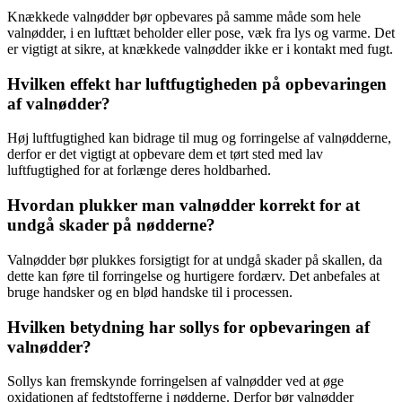
Knækkede valnødder bør opbevares på samme måde som hele
valnødder, i en lufttæt beholder eller pose, væk fra lys og varme. Det
er vigtigt at sikre, at knækkede valnødder ikke er i kontakt med fugt.
Hvilken effekt har luftfugtigheden på opbevaringen
af valnødder?
Høj luftfugtighed kan bidrage til mug og forringelse af valnødderne,
derfor er det vigtigt at opbevare dem et tørt sted med lav
luftfugtighed for at forlænge deres holdbarhed.
Hvordan plukker man valnødder korrekt for at
undgå skader på nødderne?
Valnødder bør plukkes forsigtigt for at undgå skader på skallen, da
dette kan føre til forringelse og hurtigere fordærv. Det anbefales at
bruge handsker og en blød handske til i processen.
Hvilken betydning har sollys for opbevaringen af
valnødder?
Sollys kan fremskynde forringelsen af valnødder ved at øge
oxidationen af fedtstofferne i nødderne. Derfor bør valnødder