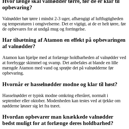
Hvor længe skal valnødder tørre, før de er klar til
opbevaring?
Valnødder bør tørre i mindst 2-3 uger, afhængigt af luftfugtigheden
og temperaturen i omgivelserne. Det er vigtigt, at de er helt tørre, før
de opbevares for at undgå mug og forringelse.
Har tilsætning af Atamon en effekt på opbevaringen
af valnødder?
Atamon kan hjælpe med at forlænge holdbarheden af valnødder ved
at forebygge skimmel og svamp. Det anbefales at blande en lille
mængde Atamon med vand og sprøjte det på valnødderne før
opbevaring.
Hvornår er hasselnødder modne og klar til høst?
Hasselnødder er typisk modne omkring efteråret, normalt i
september eller oktober. Modenheden kan testes ved at tjekke om
nødderne løsner sig let fra træet.
Hvordan opbevarer man knækkede valnødder
bedst muligt for at forlænge deres holdbarhed?