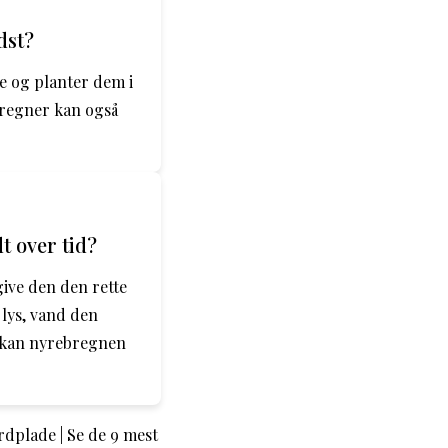
dst?
e og planter dem i
bregner kan også
t over tid?
 give den den rette
 lys, vand den
e kan nyrebregnen
rdplade | Se de 9 mest