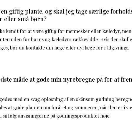
n giftig plante, og skal jeg tage særlige forhold
r eller små børn?
e kendt for at være giftig for mennesker eller kæledyr, men
anten uden for børns og kæledyrs rækkevidde. Hvis der skulle 
ges, bør du kontakte din læge eller dyrlæge for rådgivning.
edste måde at gøde min nyrebregne på for at fr
ødes med en svag opløsning af en skånsom gødning beregne
ales at gøde planten om foråret og sommeren, når den er i v
, så følg anvisningerne på gødningsproduktet nøje.