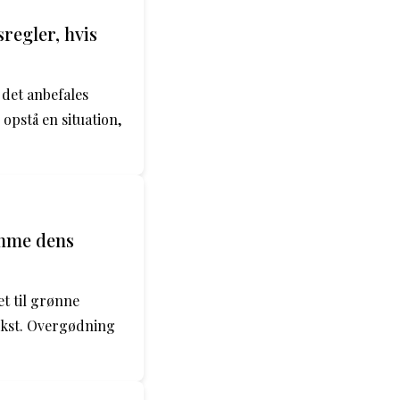
sregler, hvis
 det anbefales
opstå en situation,
emme dens
t til grønne
ækst. Overgødning