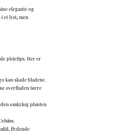
sine elegante og
 i et lyst, men
e plejetips. Her er
lys kan skade bladene.
ne overfladen tørre
heden omkring planten
elsius.
ild, flydende