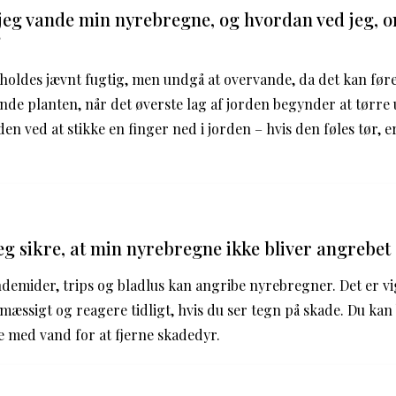
 jeg vande min nyrebregne, og hvordan ved jeg, 
?
oldes jævnt fugtig, men undgå at overvande, da det kan føre
ande planten, når det øverste lag af jorden begynder at tørre
en ved at stikke en finger ned i jorden – hvis den føles tør, er 
g sikre, at min nyrebregne ikke bliver angrebet
emider, trips og bladlus kan angribe nyrebregner. Det er vig
æssigt og reagere tidligt, hvis du ser tegn på skade. Du ka
ne med vand for at fjerne skadedyr.