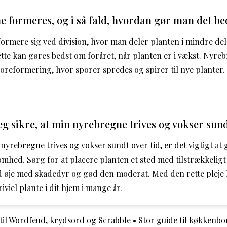
 formeres, og i så fald, hvordan gør man det be
rmere sig ved division, hvor man deler planten i mindre del
ette kan gøres bedst om foråret, når planten er i vækst. Nyre
oreformering, hvor sporer spredes og spirer til nye planter.
g sikre, at min nyrebregne trives og vokser sund
n nyrebregne trives og vokser sundt over tid, er det vigtigt at
hed. Sørg for at placere planten et sted med tilstrækkeligt
d øje med skadedyr og gød den moderat. Med den rette plej
viel plante i dit hjem i mange år.
til Wordfeud, krydsord og Scrabble
•
Stor guide til køkkenbo