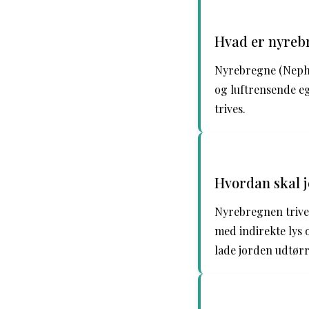
Hvad er nyrebr
Nyrebregne (Nephr
og luftrensende eg
trives.
Hvordan skal j
Nyrebregnen trives
med indirekte lys 
lade jorden udtørr