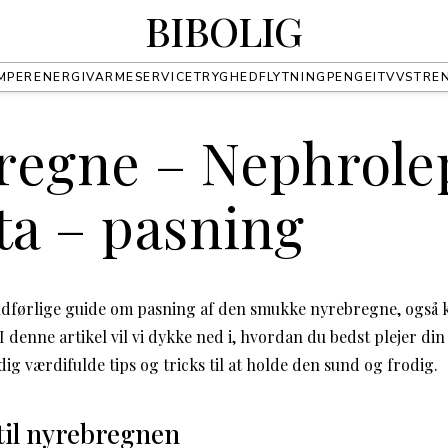
BIBOLIG
MPER
ENERGI
VARME
SERVICE
TRYGHED
FLYTNING
PENGE
IT
VVS
TRE
regne – Nephrole
ta – pasning
udførlige guide om pasning af den smukke nyrebregne, også
I denne artikel vil vi dykke ned i, hvordan du bedst plejer d
dig værdifulde tips og tricks til at holde den sund og frodig.
til nyrebregnen