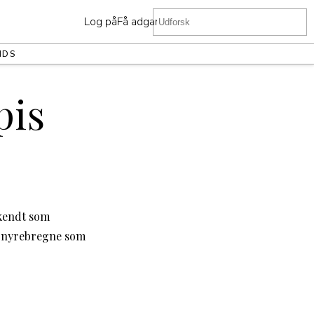
Log på
Få adgang
NDS
pis
 kendt som
in nyrebregne som