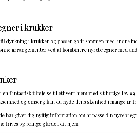
gner i krukker
 til dyrkning i krukker og passer godt sammen med andre in
ønne arrangementer ved at kombinere nyrebregner med and
anker
n fantastisk tilføjelse til ethvert hjem med sit luftige løv og 
ksomhed og omsorg kan du nyde dens skønhed i mange år f
ide har givet dig nyttig information om at passe din nyrebreg
ne trives og bringe glæde i dit hjem.