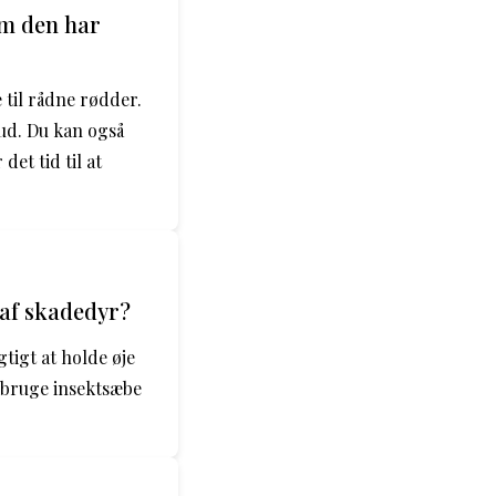
om den har
 til rådne rødder.
 ud. Du kan også
det tid til at
 af skadedyr?
tigt at holde øje
n bruge insektsæbe