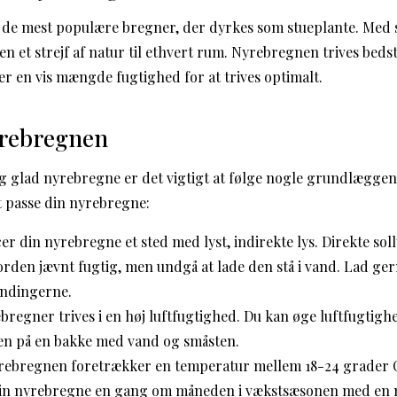
 de mest populære bregner, der dyrkes som stueplante. Med 
den et strejf af natur til ethvert rum. Nyrebregnen trives bedst
er en vis mængde fugtighed for at trives optimalt.
yrebregnen
og glad nyrebregne er det vigtigt at følge nogle grundlæggend
at passe din nyrebregne:
er din nyrebregne et sted med lyst, indirekte lys. Direkte sol
rden jævnt fugtig, men undgå at lade den stå i vand. Lad ger
andingerne.
regner trives i en høj luftfugtighed. Du kan øge luftfugtig
den på en bakke med vand og småsten.
ebregnen foretrækker en temperatur mellem 18-24 grader C
n nyrebregne en gang om måneden i vækstsæsonen med en m