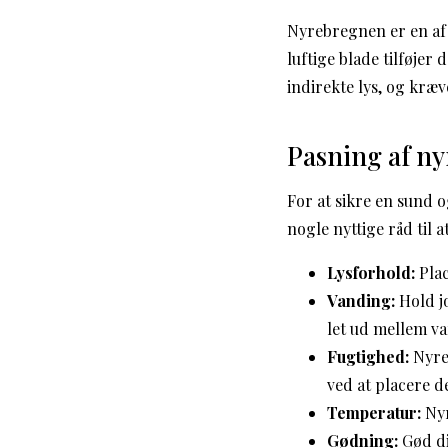
Nyrebregnen er en af
luftige blade tilføjer 
indirekte lys, og kræv
Pasning af n
For at sikre en sund 
nogle nyttige råd til 
Lysforhold:
Plac
Vanding:
Hold jo
let ud mellem v
Fugtighed:
Nyreb
ved at placere 
Temperatur:
Nyr
Gødning:
Gød di