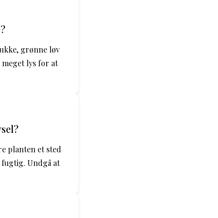
e?
ukke, grønne løv
 meget lys for at
vsel?
re planten et sted
 fugtig. Undgå at