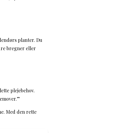
dendørs planter. Du
re bregner eller
lette plejebehov.
remover.”
ne. Med den rette