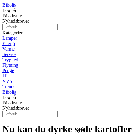
Bibolig
Log på
Få adgang
Nyhedsbrevet
Kategorier
Lamper
Energi
Varme
Service
Tryghed
Flytning
Penge
IT
VVS
Trends
Bibolig
Log på
Få adgang
Nyhedsbrevet
Nu kan du dyrke søde kartofler