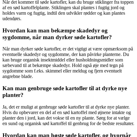
Når det kommer til søde kartofler, kan du bruge stiklinger fra toppen
af en sød kartoffelplante. Stiklingen skal plantes i fugtig jord og
holdes varm og fugtig, indtil den udvikler rødder og kan plantes
udendørs.
Hvordan kan man bekæmpe skadedyr og
sygdomme, når man dyrker søde kartofler?
Når man dyrker søde kartofler, er det vigtigt at være opmærksom på
eventuelle skadedyr og sygdomme, der kan påvirke planterne. Du
kan bruge organisk insektmiddel eller husholdningsmidler som
sæbevand til at bekæmpe skadedyr. Hold også øje med tegn på
sygdomme som f.eks. skimmel eller meldug og fjern eventuelt
angrebne blade.
Kan man genbruge søde kartofler til at dyrke nye
planter?
Ja, det er muligt at genbruge søde kartofler til at dyrke nye planter.
Hvis du opbevarer en del af en sød kartoffel med øjnene intakte og
planter den i jord, kan det vokse til en ny plante. Sørg for at vælge
en sund og organisk sød kartoffel til genbrug for de bedste resultater.
Hvordan kan man høste søde kartofler, og hvornår