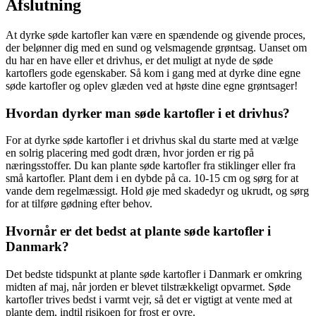
Afslutning
At dyrke søde kartofler kan være en spændende og givende proces,
der belønner dig med en sund og velsmagende grøntsag. Uanset om
du har en have eller et drivhus, er det muligt at nyde de søde
kartoflers gode egenskaber. Så kom i gang med at dyrke dine egne
søde kartofler og oplev glæden ved at høste dine egne grøntsager!
Hvordan dyrker man søde kartofler i et drivhus?
For at dyrke søde kartofler i et drivhus skal du starte med at vælge
en solrig placering med godt dræn, hvor jorden er rig på
næringsstoffer. Du kan plante søde kartofler fra stiklinger eller fra
små kartofler. Plant dem i en dybde på ca. 10-15 cm og sørg for at
vande dem regelmæssigt. Hold øje med skadedyr og ukrudt, og sørg
for at tilføre gødning efter behov.
Hvornår er det bedst at plante søde kartofler i
Danmark?
Det bedste tidspunkt at plante søde kartofler i Danmark er omkring
midten af maj, når jorden er blevet tilstrækkeligt opvarmet. Søde
kartofler trives bedst i varmt vejr, så det er vigtigt at vente med at
plante dem, indtil risikoen for frost er ovre.