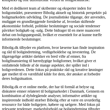
Med et dedikeret team af skribenter og eksperter inden for
boligområdet, præsenterer Bibolig aktuelt og historisk perspektiv på
boligmarkedets udvikling. De journalistiske tilgange, der anvendes,
muliggør en grundlæggende forståelse af, hvordan skiftende
økonomiske forhold, politiske beslutninger og sociale tendenser
påvirker boligkøb og -salg. Dette bidrager til en mere nuanceret
debat om boligspørgsmål, hvilket er essentielt for at kunne træffe
informerede beslutninger.
Bibolig.dk tilbyder en platform, hvor læserne kan finde inspiration
og råd til boligindretning, vedligeholdelse og investering. De
tilgængelige artikler dækker en bred vifte af emner, fra
boligfinansiering til bæredygtige boligformer, hvilket giver et
omfattende billede af de mange aspekter, der spiller ind i
boligverdenen. Dette fokus på praktiske råd og kreative løsninger
gør mediet til en værdifuld kilde for dem, der ønsker at forbedre
deres boligsituation.
Bibolig.dk er et online medie, der har til formål at belyse og
diskutere emner relateret til boligmarkedet i Danmark. Gennem en
kombination af dybdegående analyser, informative artikler og
inspirerende indhold stræber Bibolig efter at være en uvurderlig
ressource for både boligejere, købere og sælgere. Med fokus på
relevante tendenser, markedsforhold og boligindretning tilbyder