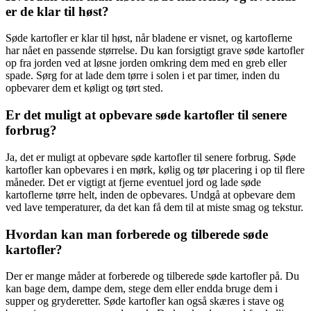
er de klar til høst?
Søde kartofler er klar til høst, når bladene er visnet, og kartoflerne
har nået en passende størrelse. Du kan forsigtigt grave søde kartofler
op fra jorden ved at løsne jorden omkring dem med en greb eller
spade. Sørg for at lade dem tørre i solen i et par timer, inden du
opbevarer dem et køligt og tørt sted.
Er det muligt at opbevare søde kartofler til senere
forbrug?
Ja, det er muligt at opbevare søde kartofler til senere forbrug. Søde
kartofler kan opbevares i en mørk, kølig og tør placering i op til flere
måneder. Det er vigtigt at fjerne eventuel jord og lade søde
kartoflerne tørre helt, inden de opbevares. Undgå at opbevare dem
ved lave temperaturer, da det kan få dem til at miste smag og tekstur.
Hvordan kan man forberede og tilberede søde
kartofler?
Der er mange måder at forberede og tilberede søde kartofler på. Du
kan bage dem, dampe dem, stege dem eller endda bruge dem i
supper og gryderetter. Søde kartofler kan også skæres i stave og