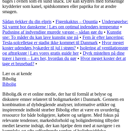
bages i ovnen som en sund snack. De kan krydres med forskellige
krydderier som kanel, spidskommen eller paprika for at ændre
smagen.
Sådan tjekker du din elpris
•
Figenkaktus – Opuntia
•
Undersøgelse:
Så varmt bor danskerne | Læs om optimal indendørs temperatur
•
Pudsning af indvendige murede vægge – sådan gør du
•
Kunstig
sne: To måder du kan lave kunstig sne på
•
Fem år efter lancering:
Tesla-solcelletag er stadig ikke kommet til Danmark
•
Hvor meget
koster udendørs lyskæder til jul i strøm?
•
Isolering af ventilationsrør
og aftræksrør | Læs vores gratis guide her
•
Dyrk mistelten på dine
træer i haven – Læs her, hvordan du gør
•
Hvor meget koster det at
tage et brusebad?
•
Lær os at kende
Bibolig
Bibolig
Bibolig.dk er et online medie, der har til formål at belyse og
diskutere emner relateret til boligmarkedet i Danmark. Gennem en
kombination af dybdegående analyser, informative artikler og
inspirerende indhold stræber Bibolig efter at være en uvurderlig
ressource for både boligejere, købere og sælgere. Med fokus på
relevante tendenser, markedsforhold og boligindretning tilbyder
mediet læserne indsigt, der kan hjælpe dem med at navigere i en
kompleks og ofte udfordrende verden af boligbesiddelse.