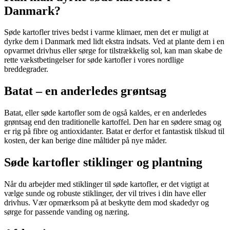
Danmark?
Søde kartofler trives bedst i varme klimaer, men det er muligt at
dyrke dem i Danmark med lidt ekstra indsats. Ved at plante dem i en
opvarmet drivhus eller sørge for tilstrækkelig sol, kan man skabe de
rette vækstbetingelser for søde kartofler i vores nordlige
breddegrader.
Batat – en anderledes grøntsag
Batat, eller søde kartofler som de også kaldes, er en anderledes
grøntsag end den traditionelle kartoffel. Den har en sødere smag og
er rig på fibre og antioxidanter. Batat er derfor et fantastisk tilskud til
kosten, der kan berige dine måltider på nye måder.
Søde kartofler stiklinger og plantning
Når du arbejder med stiklinger til søde kartofler, er det vigtigt at
vælge sunde og robuste stiklinger, der vil trives i din have eller
drivhus. Vær opmærksom på at beskytte dem mod skadedyr og
sørge for passende vanding og næring.