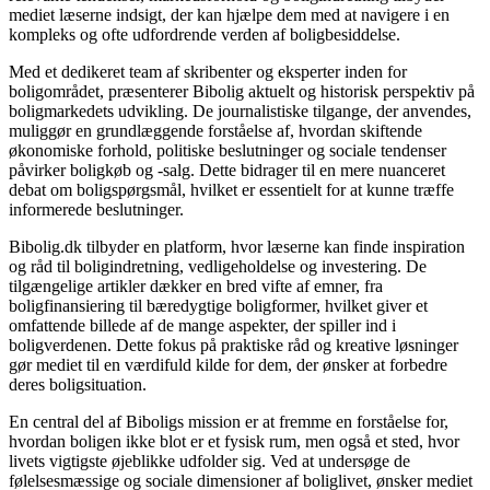
mediet læserne indsigt, der kan hjælpe dem med at navigere i en
kompleks og ofte udfordrende verden af boligbesiddelse.
Med et dedikeret team af skribenter og eksperter inden for
boligområdet, præsenterer Bibolig aktuelt og historisk perspektiv på
boligmarkedets udvikling. De journalistiske tilgange, der anvendes,
muliggør en grundlæggende forståelse af, hvordan skiftende
økonomiske forhold, politiske beslutninger og sociale tendenser
påvirker boligkøb og -salg. Dette bidrager til en mere nuanceret
debat om boligspørgsmål, hvilket er essentielt for at kunne træffe
informerede beslutninger.
Bibolig.dk tilbyder en platform, hvor læserne kan finde inspiration
og råd til boligindretning, vedligeholdelse og investering. De
tilgængelige artikler dækker en bred vifte af emner, fra
boligfinansiering til bæredygtige boligformer, hvilket giver et
omfattende billede af de mange aspekter, der spiller ind i
boligverdenen. Dette fokus på praktiske råd og kreative løsninger
gør mediet til en værdifuld kilde for dem, der ønsker at forbedre
deres boligsituation.
En central del af Biboligs mission er at fremme en forståelse for,
hvordan boligen ikke blot er et fysisk rum, men også et sted, hvor
livets vigtigste øjeblikke udfolder sig. Ved at undersøge de
følelsesmæssige og sociale dimensioner af boliglivet, ønsker mediet