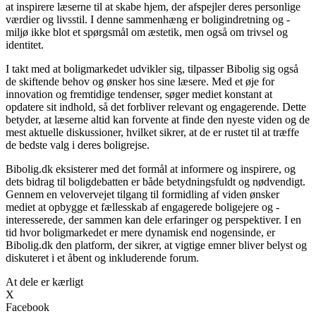
at inspirere læserne til at skabe hjem, der afspejler deres personlige
værdier og livsstil. I denne sammenhæng er boligindretning og -
miljø ikke blot et spørgsmål om æstetik, men også om trivsel og
identitet.
I takt med at boligmarkedet udvikler sig, tilpasser Bibolig sig også
de skiftende behov og ønsker hos sine læsere. Med et øje for
innovation og fremtidige tendenser, søger mediet konstant at
opdatere sit indhold, så det forbliver relevant og engagerende. Dette
betyder, at læserne altid kan forvente at finde den nyeste viden og de
mest aktuelle diskussioner, hvilket sikrer, at de er rustet til at træffe
de bedste valg i deres boligrejse.
Bibolig.dk eksisterer med det formål at informere og inspirere, og
dets bidrag til boligdebatten er både betydningsfuldt og nødvendigt.
Gennem en velovervejet tilgang til formidling af viden ønsker
mediet at opbygge et fællesskab af engagerede boligejere og -
interesserede, der sammen kan dele erfaringer og perspektiver. I en
tid hvor boligmarkedet er mere dynamisk end nogensinde, er
Bibolig.dk den platform, der sikrer, at vigtige emner bliver belyst og
diskuteret i et åbent og inkluderende forum.
At dele er kærligt
X
Facebook