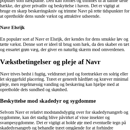
populær som hækplante. Den kan formes og trimmes til at danne tætte
hække, der giver privatliv og beskyttelse i haven. Det er vigtigt at
bruge en skarp beskæringskniv og trimme Navr på rette tidspunkter for
at opretholde dens sunde vækst og attraktive udseende.
Navr Elsrijk
En populær sort af Navr er Elsrijk, der kendes for dens smukke løv og
tætte vækst. Denne sort er ideel til brug som hæk, da den skaber en tæt
og ensartet grøn væg, der giver en naturlig skærm mod omverdenen.
Vækstbetingelser og pleje af Navr
Navr trives bedst i fugtig, veldrænet jord og foretrækker en solrig eller
let skyggefuld placering. Træet er generelt hårdført og kræver minimal
pleje, men regelmæssig vanding og beskæring kan hjælpe med at
opretholde dets sundhed og skønhed.
Beskyttelse mod skadedyr og sygdomme
Selvom Navr er relativt modstandsdygtig over for skadedyrsangreb og
sygdomme, kan det stadig blive påvirket af visse insekter og
svampesygdomme. Det er vigtigt at holde øje med eventuelle tegn på
skadedyrsangreb og behandle træet omgående for at forhindre