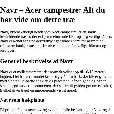
Navr – Acer campestre: Alt du
bør vide om dette træ
Navr, videnskabeligt kendt som Acer campestre, er en smuk
løvfældende træart, der er hjemmehørende i Europa og vestlige Asien.
Navr er kendt for sine dekorative egenskaber samt for at være en
robust og hårdfør træsort, der trives i mange forskellige klimaer og
jordtyper.
Generel beskrivelse af Navr
Navr er et mellemstort træ, der normalt vokser op til 10-15 meter i
højden. Det har en afrundet krone og gråbrun bark, der bliver grovere
med alderen. Bladene er skiftevis placerede, håndfligede og har en
smukt grøn farve om sommeren, der skifter til gylden gul om efteråret,
hvilket giver træet en imponerende visuel appel.
Navr som hækplante
På grund af dens tætte løv og evne til at tåle beskæring, er Navr også