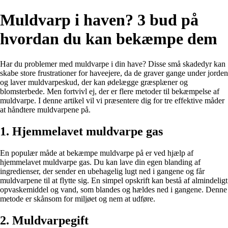
Muldvarp i haven? 3 bud på
hvordan du kan bekæmpe dem
Har du problemer med muldvarpe i din have? Disse små skadedyr kan
skabe store frustrationer for haveejere, da de graver gange under jorden
og laver muldvarpeskud, der kan ødelægge græsplæner og
blomsterbede. Men fortvivl ej, der er flere metoder til bekæmpelse af
muldvarpe. I denne artikel vil vi præsentere dig for tre effektive måder
at håndtere muldvarpene på.
1. Hjemmelavet muldvarpe gas
En populær måde at bekæmpe muldvarpe på er ved hjælp af
hjemmelavet muldvarpe gas. Du kan lave din egen blanding af
ingredienser, der sender en ubehagelig lugt ned i gangene og får
muldvarpene til at flytte sig. En simpel opskrift kan bestå af almindeligt
opvaskemiddel og vand, som blandes og hældes ned i gangene. Denne
metode er skånsom for miljøet og nem at udføre.
2. Muldvarpegift