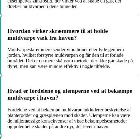
eksempelvis zinkfosfid, der virker ved at skabe en gas, der
dræber muldvarpen i dens tunneller.
Hvordan virker skræmmere til at holde
muldvarpe væk fra haven?
Muldvarpeskræmmere sender vibrationer eller lyde gennem
jorden, hvilket forstyrre muldvarpen og får den til at forlade
området. Det er en mere skånsom metode, der ikke gør skade på
dyret, men kan være mindre effektiv i nogle tilfælde.
Hvad er fordelene og ulemperne ved at bekæmpe
muldvarpe i haven?
Fordelene ved at bekæmpe muldvarpe inkluderer beskyttelse af
planterødder og græsplænen mod skader. Ulemperne kan være
de miljømæssige konsekvenser af visse bekæmpelsesmetoder
og potentielle skader på andre dyr, der lever i haven.