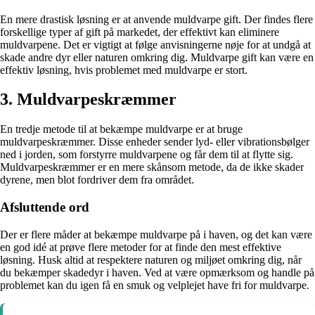
En mere drastisk løsning er at anvende muldvarpe gift. Der findes flere
forskellige typer af gift på markedet, der effektivt kan eliminere
muldvarpene. Det er vigtigt at følge anvisningerne nøje for at undgå at
skade andre dyr eller naturen omkring dig. Muldvarpe gift kan være en
effektiv løsning, hvis problemet med muldvarpe er stort.
3. Muldvarpeskræmmer
En tredje metode til at bekæmpe muldvarpe er at bruge
muldvarpeskræmmer. Disse enheder sender lyd- eller vibrationsbølger
ned i jorden, som forstyrre muldvarpene og får dem til at flytte sig.
Muldvarpeskræmmer er en mere skånsom metode, da de ikke skader
dyrene, men blot fordriver dem fra området.
Afsluttende ord
Der er flere måder at bekæmpe muldvarpe på i haven, og det kan være
en god idé at prøve flere metoder for at finde den mest effektive
løsning. Husk altid at respektere naturen og miljøet omkring dig, når
du bekæmper skadedyr i haven. Ved at være opmærksom og handle på
problemet kan du igen få en smuk og velplejet have fri for muldvarpe.