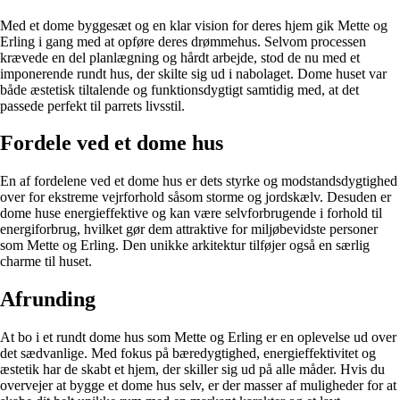
Med et dome byggesæt og en klar vision for deres hjem gik Mette og
Erling i gang med at opføre deres drømmehus. Selvom processen
krævede en del planlægning og hårdt arbejde, stod de nu med et
imponerende rundt hus, der skilte sig ud i nabolaget. Dome huset var
både æstetisk tiltalende og funktionsdygtigt samtidig med, at det
passede perfekt til parrets livsstil.
Fordele ved et dome hus
En af fordelene ved et dome hus er dets styrke og modstandsdygtighed
over for ekstreme vejrforhold såsom storme og jordskælv. Desuden er
dome huse energieffektive og kan være selvforbrugende i forhold til
energiforbrug, hvilket gør dem attraktive for miljøbevidste personer
som Mette og Erling. Den unikke arkitektur tilføjer også en særlig
charme til huset.
Afrunding
At bo i et rundt dome hus som Mette og Erling er en oplevelse ud over
det sædvanlige. Med fokus på bæredygtighed, energieffektivitet og
æstetik har de skabt et hjem, der skiller sig ud på alle måder. Hvis du
overvejer at bygge et dome hus selv, er der masser af muligheder for at