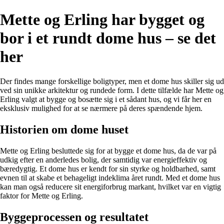
Mette og Erling har bygget og
bor i et rundt dome hus – se det
her
Der findes mange forskellige boligtyper, men et dome hus skiller sig ud
ved sin unikke arkitektur og rundede form. I dette tilfælde har Mette og
Erling valgt at bygge og bosætte sig i et sådant hus, og vi får her en
eksklusiv mulighed for at se nærmere på deres spændende hjem.
Historien om dome huset
Mette og Erling besluttede sig for at bygge et dome hus, da de var på
udkig efter en anderledes bolig, der samtidig var energieffektiv og
bæredygtig. Et dome hus er kendt for sin styrke og holdbarhed, samt
evnen til at skabe et behageligt indeklima året rundt. Med et dome hus
kan man også reducere sit energiforbrug markant, hvilket var en vigtig
faktor for Mette og Erling.
Byggeprocessen og resultatet