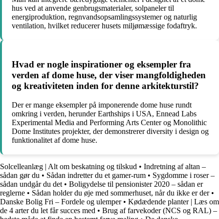
hus ved at anvende genbrugsmaterialer, solpaneler til
energiproduktion, regnvandsopsamlingssystemer og naturlig
ventilation, hvilket reducerer husets miljømæssige fodaftryk.
Hvad er nogle inspirationer og eksempler fra
verden af dome huse, der viser mangfoldigheden
og kreativiteten inden for denne arkitekturstil?
Der er mange eksempler på imponerende dome huse rundt
omkring i verden, herunder Earthships i USA, Ennead Labs
Experimental Media and Performing Arts Center og Monolithic
Dome Institutes projekter, der demonstrerer diversity i design og
funktionalitet af dome huse.
Solcelleanlæg | Alt om beskatning og tilskud
•
Indretning af altan –
sådan gør du
•
Sådan indretter du et gamer-rum
•
Sygdomme i roser –
sådan undgår du det
•
Boligydelse til pensionister 2020 – sådan er
reglerne
•
Sådan holder du øje med sommerhuset, når du ikke er der
•
Danske Bolig Fri – Fordele og ulemper
•
Kødædende planter | Læs om
de 4 arter du let får succes med
•
Brug af farvekoder (NCS og RAL) –