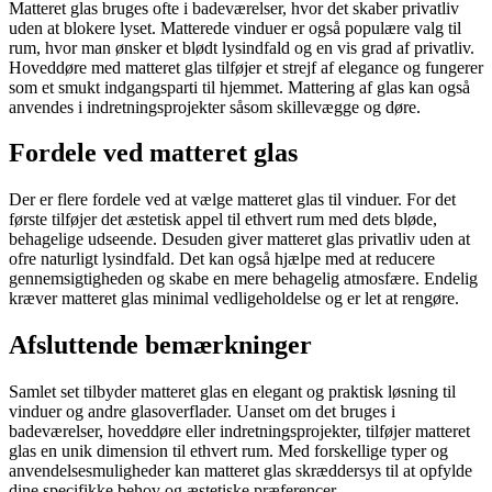
Matteret glas bruges ofte i badeværelser, hvor det skaber privatliv
uden at blokere lyset. Matterede vinduer er også populære valg til
rum, hvor man ønsker et blødt lysindfald og en vis grad af privatliv.
Hoveddøre med matteret glas tilføjer et strejf af elegance og fungerer
som et smukt indgangsparti til hjemmet. Mattering af glas kan også
anvendes i indretningsprojekter såsom skillevægge og døre.
Fordele ved matteret glas
Der er flere fordele ved at vælge matteret glas til vinduer. For det
første tilføjer det æstetisk appel til ethvert rum med dets bløde,
behagelige udseende. Desuden giver matteret glas privatliv uden at
ofre naturligt lysindfald. Det kan også hjælpe med at reducere
gennemsigtigheden og skabe en mere behagelig atmosfære. Endelig
kræver matteret glas minimal vedligeholdelse og er let at rengøre.
Afsluttende bemærkninger
Samlet set tilbyder matteret glas en elegant og praktisk løsning til
vinduer og andre glasoverflader. Uanset om det bruges i
badeværelser, hoveddøre eller indretningsprojekter, tilføjer matteret
glas en unik dimension til ethvert rum. Med forskellige typer og
anvendelsesmuligheder kan matteret glas skræddersys til at opfylde
dine specifikke behov og æstetiske præferencer.