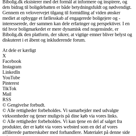
Bibolig.dk eksisterer med det formål at informere og inspirere, og
dets bidrag til boligdebatten er både betydningsfuldt og nødvendigt.
Gennem en velovervejet tilgang til formidling af viden ønsker
mediet at opbygge et fællesskab af engagerede boligejere og -
interesserede, der sammen kan dele erfaringer og perspektiver. I en
tid hvor boligmarkedet er mere dynamisk end nogensinde, er
Bibolig.dk den platform, der sikrer, at vigtige emner bliver belyst og
diskuteret i et åbent og inkluderende forum.
At dele er kærligt
X
Facebook
Instagram
LinkedIn
YouTube
Pinterest
TikTok
Mail
RSS
© Gengivelse forbudt.
© Alle rettigheder forbeholdes. Vi samarbejder med udvalgte
virksomheder og tjener muligvis på dine køb via vores links.
© Alle rettigheder forbeholdes. Vi kan tjene en del af salget fra
produkter, der er købt via vores websted som en del af vores
affilierede partnerskaber med forhandlere. Materialet på denne side