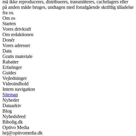
må ikke reproduceres, distribueres, transmitteres, cachelagres eller
på anden måde bruges, undtagen med forudgående skriftlig tilladelse
fra os.
Om os
Starten
Vores drivkraft
Om redaktionen
Donér
Vores adresser
Data
Gratis materiale
Rabatter
Erfaringer
Guides
Vejledninger
Videoindhold
Intern navigation
Sitemap
Nyheder
Dataarkiv
Blog
Nyhedsfeed
Bibolig.dk
Optivo Media
hej@optivomedia.dk