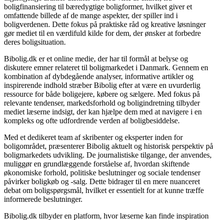
boligfinansiering til bæredygtige boligformer, hvilket giver et
omfattende billede af de mange aspekter, der spiller ind i
boligverdenen. Dette fokus på praktiske råd og kreative løsninger
gør mediet til en værdifuld kilde for dem, der ønsker at forbedre
deres boligsituation.
Bibolig.dk er et online medie, der har til formål at belyse og
diskutere emner relateret til boligmarkedet i Danmark. Gennem en
kombination af dybdegående analyser, informative artikler og
inspirerende indhold stræber Bibolig efter at være en uvurderlig
ressource for både boligejere, købere og sælgere. Med fokus på
relevante tendenser, markedsforhold og boligindretning tilbyder
mediet læserne indsigt, der kan hjælpe dem med at navigere i en
kompleks og ofte udfordrende verden af boligbesiddelse.
Med et dedikeret team af skribenter og eksperter inden for
boligområdet, præsenterer Bibolig aktuelt og historisk perspektiv på
boligmarkedets udvikling. De journalistiske tilgange, der anvendes,
muliggør en grundlæggende forståelse af, hvordan skiftende
økonomiske forhold, politiske beslutninger og sociale tendenser
påvirker boligkøb og -salg. Dette bidrager til en mere nuanceret
debat om boligspørgsmål, hvilket er essentielt for at kunne træffe
informerede beslutninger.
Bibolig.dk tilbyder en platform, hvor læserne kan finde inspiration