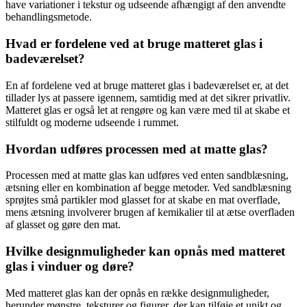
have variationer i tekstur og udseende afhængigt af den anvendte
behandlingsmetode.
Hvad er fordelene ved at bruge matteret glas i
badeværelset?
En af fordelene ved at bruge matteret glas i badeværelset er, at det
tillader lys at passere igennem, samtidig med at det sikrer privatliv.
Matteret glas er også let at rengøre og kan være med til at skabe et
stilfuldt og moderne udseende i rummet.
Hvordan udføres processen med at matte glas?
Processen med at matte glas kan udføres ved enten sandblæsning,
ætsning eller en kombination af begge metoder. Ved sandblæsning
sprøjtes små partikler mod glasset for at skabe en mat overflade,
mens ætsning involverer brugen af kemikalier til at ætse overfladen
af glasset og gøre den mat.
Hvilke designmuligheder kan opnås med matteret
glas i vinduer og døre?
Med matteret glas kan der opnås en række designmuligheder,
herunder mønstre, teksturer og figurer, der kan tilføje et unikt og