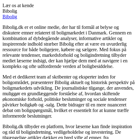
Lær os at kende
Bibolig
Bibolig
Bibolig.dk er et online medie, der har til formål at belyse og
diskutere emner relateret til boligmarkedet i Danmark. Gennem en
kombination af dybdegående analyser, informative artikler og
inspirerende indhold stræber Bibolig efter at være en uvurderlig
ressource for både boligejere, købere og sælgere. Med fokus på
relevante tendenser, markedsforhold og boligindretning tilbyder
mediet læserne indsigt, der kan hjælpe dem med at navigere i en
kompleks og ofte udfordrende verden af boligbesiddelse.
Med et dedikeret team af skribenter og eksperter inden for
boligområdet, præsenterer Bibolig aktuelt og historisk perspektiv på
boligmarkedets udvikling. De journalistiske tilgange, der anvendes,
muliggør en grundlæggende forståelse af, hvordan skiftende
økonomiske forhold, politiske beslutninger og sociale tendenser
påvirker boligkøb og -salg. Dette bidrager til en mere nuanceret
debat om boligspørgsmål, hvilket er essentielt for at kunne træffe
informerede beslutninger.
Bibolig.dk tilbyder en platform, hvor læserne kan finde inspiration
og råd til boligindretning, vedligeholdelse og investering. De
tilgængelige artikler dækker en bred vifte af emner, fra