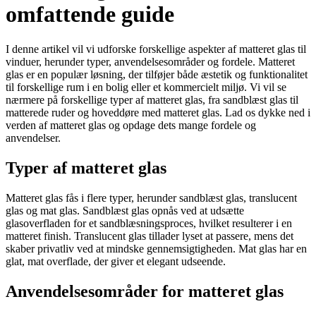
omfattende guide
I denne artikel vil vi udforske forskellige aspekter af matteret glas til
vinduer, herunder typer, anvendelsesområder og fordele. Matteret
glas er en populær løsning, der tilføjer både æstetik og funktionalitet
til forskellige rum i en bolig eller et kommercielt miljø. Vi vil se
nærmere på forskellige typer af matteret glas, fra sandblæst glas til
matterede ruder og hoveddøre med matteret glas. Lad os dykke ned i
verden af matteret glas og opdage dets mange fordele og
anvendelser.
Typer af matteret glas
Matteret glas fås i flere typer, herunder sandblæst glas, translucent
glas og mat glas. Sandblæst glas opnås ved at udsætte
glasoverfladen for et sandblæsningsproces, hvilket resulterer i en
matteret finish. Translucent glas tillader lyset at passere, mens det
skaber privatliv ved at mindske gennemsigtigheden. Mat glas har en
glat, mat overflade, der giver et elegant udseende.
Anvendelsesområder for matteret glas