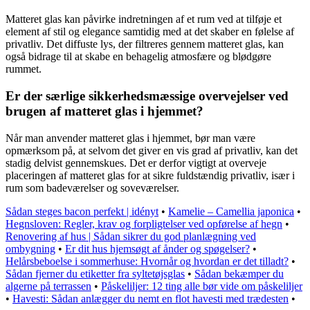
Matteret glas kan påvirke indretningen af et rum ved at tilføje et
element af stil og elegance samtidig med at det skaber en følelse af
privatliv. Det diffuste lys, der filtreres gennem matteret glas, kan
også bidrage til at skabe en behagelig atmosfære og blødgøre
rummet.
Er der særlige sikkerhedsmæssige overvejelser ved
brugen af matteret glas i hjemmet?
Når man anvender matteret glas i hjemmet, bør man være
opmærksom på, at selvom det giver en vis grad af privatliv, kan det
stadig delvist gennemskues. Det er derfor vigtigt at overveje
placeringen af matteret glas for at sikre fuldstændig privatliv, især i
rum som badeværelser og soveværelser.
Sådan steges bacon perfekt | idényt
•
Kamelie – Camellia japonica
•
Hegnsloven: Regler, krav og forpligtelser ved opførelse af hegn
•
Renovering af hus | Sådan sikrer du god planlægning ved
ombygning
•
Er dit hus hjemsøgt af ånder og spøgelser?
•
Helårsbeboelse i sommerhuse: Hvornår og hvordan er det tilladt?
•
Sådan fjerner du etiketter fra syltetøjsglas
•
Sådan bekæmper du
algerne på terrassen
•
Påskeliljer: 12 ting alle bør vide om påskeliljer
•
Havesti: Sådan anlægger du nemt en flot havesti med trædesten
•