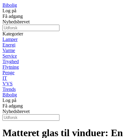
Bibolig
Log på
Få adgang
Nyhedsbrevet
Kategorier
Lamper
Energi
Varme
Service
Tryghed
Flytning
Penge
IT
VVS
Trends
Bibolig
Log på
Få adgang
Nyhedsbrevet
Matteret glas til vinduer: En