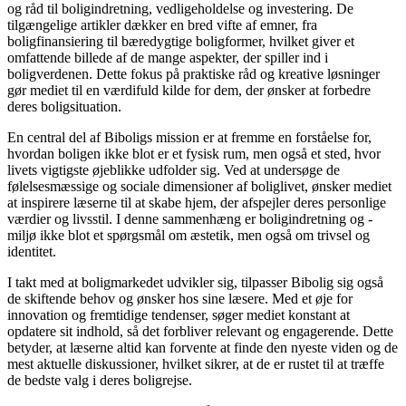
og råd til boligindretning, vedligeholdelse og investering. De
tilgængelige artikler dækker en bred vifte af emner, fra
boligfinansiering til bæredygtige boligformer, hvilket giver et
omfattende billede af de mange aspekter, der spiller ind i
boligverdenen. Dette fokus på praktiske råd og kreative løsninger
gør mediet til en værdifuld kilde for dem, der ønsker at forbedre
deres boligsituation.
En central del af Biboligs mission er at fremme en forståelse for,
hvordan boligen ikke blot er et fysisk rum, men også et sted, hvor
livets vigtigste øjeblikke udfolder sig. Ved at undersøge de
følelsesmæssige og sociale dimensioner af boliglivet, ønsker mediet
at inspirere læserne til at skabe hjem, der afspejler deres personlige
værdier og livsstil. I denne sammenhæng er boligindretning og -
miljø ikke blot et spørgsmål om æstetik, men også om trivsel og
identitet.
I takt med at boligmarkedet udvikler sig, tilpasser Bibolig sig også
de skiftende behov og ønsker hos sine læsere. Med et øje for
innovation og fremtidige tendenser, søger mediet konstant at
opdatere sit indhold, så det forbliver relevant og engagerende. Dette
betyder, at læserne altid kan forvente at finde den nyeste viden og de
mest aktuelle diskussioner, hvilket sikrer, at de er rustet til at træffe
de bedste valg i deres boligrejse.