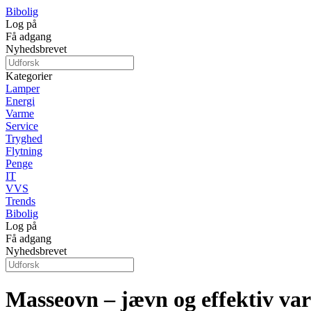
Bibolig
Log på
Få adgang
Nyhedsbrevet
Kategorier
Lamper
Energi
Varme
Service
Tryghed
Flytning
Penge
IT
VVS
Trends
Bibolig
Log på
Få adgang
Nyhedsbrevet
Masseovn – jævn og effektiv var