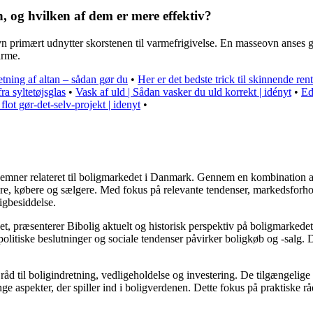
, og hvilken af dem er mere effektiv?
rimært udnytter skorstenen til varmefrigivelse. En masseovn anses gen
arme.
etning af altan – sådan gør du
•
Her er det bedste trick til skinnende re
ra syltetøjsglas
•
Vask af uld | Sådan vasker du uld korrekt | idényt
•
Ed
lot gør-det-selv-projekt | idenyt
•
ere emner relateret til boligmarkedet i Danmark. Gennem en kombination 
jere, købere og sælgere. Med fokus på relevante tendenser, markedsforho
igbesiddelse.
t, præsenterer Bibolig aktuelt og historisk perspektiv på boligmarkedet
litiske beslutninger og sociale tendenser påvirker boligkøb og -salg. D
åd til boligindretning, vedligeholdelse og investering. De tilgængelige a
e aspekter, der spiller ind i boligverdenen. Dette fokus på praktiske rå