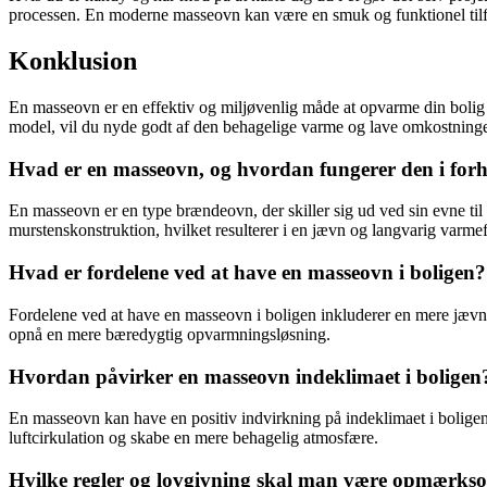
processen. En moderne masseovn kan være en smuk og funktionel tilføj
Konklusion
En masseovn er en effektiv og miljøvenlig måde at opvarme din bolig 
model, vil du nyde godt af den behagelige varme og lave omkostninger 
Hvad er en masseovn, og hvordan fungerer den i forhol
En masseovn er en type brændeovn, der skiller sig ud ved sin evne til 
murstenskonstruktion, hvilket resulterer i en jævn og langvarig varmef
Hvad er fordelene ved at have en masseovn i boligen?
Fordelene ved at have en masseovn i boligen inkluderer en mere jævn 
opnå en mere bæredygtig opvarmningsløsning.
Hvordan påvirker en masseovn indeklimaet i boligen
En masseovn kan have en positiv indvirkning på indeklimaet i boligen v
luftcirkulation og skabe en mere behagelig atmosfære.
Hvilke regler og lovgivning skal man være opmærkso