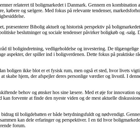
ere emner relateret til boligmarkedet i Danmark. Gennem en kombination 
jere, købere og sælgere. Med fokus på relevante tendenser, markedsforho
igbesiddelse.
t, præsenterer Bibolig aktuelt og historisk perspektiv på boligmarkedet
litiske beslutninger og sociale tendenser påvirker boligkøb og -salg. D
åd til boligindretning, vedligeholdelse og investering. De tilgængelige a
e aspekter, der spiller ind i boligverdenen. Dette fokus på praktiske rå
dan boligen ikke blot er et fysisk rum, men også et sted, hvor livets vi
il at skabe hjem, der afspejler deres personlige værdier og livsstil. I 
e skiftende behov og ønsker hos sine læsere. Med et øje for innovation og
 kan forvente at finde den nyeste viden og de mest aktuelle diskussioner, h
s bidrag til boligdebatten er både betydningsfuldt og nødvendigt. Gennem
r sammen kan dele erfaringer og perspektiver. I en tid hvor boligmarked
derende forum.