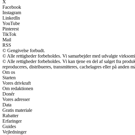
X
Facebook
Instagram
LinkedIn
YouTube
Pinterest
TikTok
Mail
RSS
© Gengivelse forbudt.
© Alle rettigheder forbeholdes. Vi samarbejder med udvalgte virksomh
© Alle rettigheder forbeholdes. Vi kan tjene en del af salget fra prod
reproduceres, distribueres, transmitteres, cachelagres eller på anden m
Om os
Starten
Vores drivkraft
Om redaktionen
Donér
Vores adresser
Data
Gratis materiale
Rabatter
Erfaringer
Guides
Vejledninger