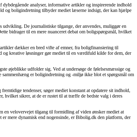
af dybdegående analyser, informative artikler og inspirerende indhold
ld og boligindretning tilbyder mediet læserne indsigt, der kan hjælpe
s udvikling. De journalistiske tilgange, der anvendes, muliggør en
ette bidrager til en mere nuanceret debat om boligspørgsmål, hvilket
rtikler dækker en bred vifte af emner, fra boligfinansiering til
d og kreative løsninger gør mediet til en værdifuld kilde for dem, der
gtigste øjeblikke udfolder sig. Ved at undersøge de følelsesmæssige og
denne sammenhæng er boligindretning og -miljø ikke blot et spørgsmål om
 fremtidige tendenser, søger mediet konstant at opdatere sit indhold,
vilket sikrer, at de er rustet til at træffe de bedste valg i deres
 en velovervejet tilgang til formidling af viden ønsker mediet at
et er mere dynamisk end nogensinde, er Bibolig.dk den platform, der