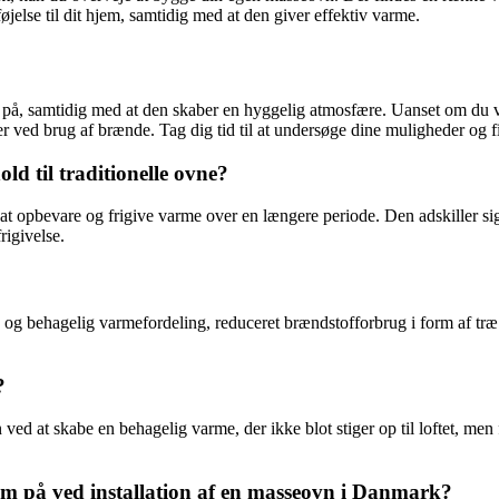
else til dit hjem, samtidig med at den giver effektiv varme.
på, samtidig med at den skaber en hyggelig atmosfære. Uanset om du væl
ved brug af brænde. Tag dig tid til at undersøge dine muligheder og fin
d til traditionelle ovne?
at opbevare og frigive varme over en længere periode. Den adskiller sig 
rigivelse.
og behagelig varmefordeling, reduceret brændstofforbrug i form af træ 
?
ed at skabe en behagelig varme, der ikke blot stiger op til loftet, men 
m på ved installation af en masseovn i Danmark?