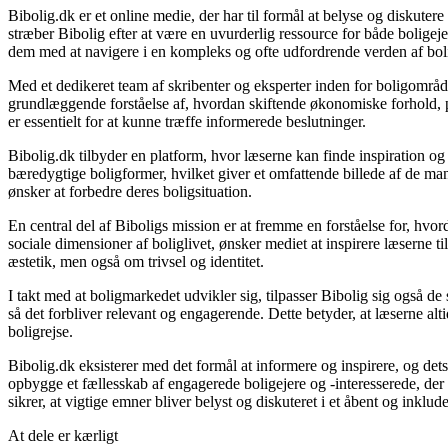
Bibolig.dk er et online medie, der har til formål at belyse og diskut
stræber Bibolig efter at være en uvurderlig ressource for både bolige
dem med at navigere i en kompleks og ofte udfordrende verden af bol
Med et dedikeret team af skribenter og eksperter inden for boligområde
grundlæggende forståelse af, hvordan skiftende økonomiske forhold, po
er essentielt for at kunne træffe informerede beslutninger.
Bibolig.dk tilbyder en platform, hvor læserne kan finde inspiration og r
bæredygtige boligformer, hvilket giver et omfattende billede af de mang
ønsker at forbedre deres boligsituation.
En central del af Biboligs mission er at fremme en forståelse for, hvor
sociale dimensioner af boliglivet, ønsker mediet at inspirere læserne t
æstetik, men også om trivsel og identitet.
I takt med at boligmarkedet udvikler sig, tilpasser Bibolig sig også d
så det forbliver relevant og engagerende. Dette betyder, at læserne altid
boligrejse.
Bibolig.dk eksisterer med det formål at informere og inspirere, og det
opbygge et fællesskab af engagerede boligejere og -interesserede, de
sikrer, at vigtige emner bliver belyst og diskuteret i et åbent og inklu
At dele er kærligt