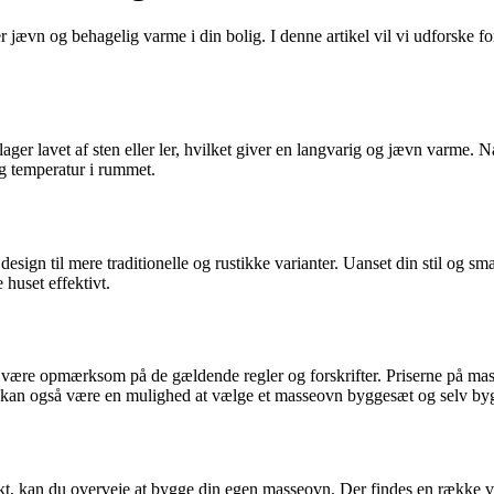
vn og behagelig varme i din bolig. I denne artikel vil vi udforske ford
ager lavet af sten eller ler, hvilket giver en langvarig og jævn varme.
ig temperatur i rummet.
sign til mere traditionelle og rustikke varianter. Uanset din stil og sm
huset effektivt.
 at være opmærksom på de gældende regler og forskrifter. Priserne på ma
 Det kan også være en mulighed at vælge et masseovn byggesæt og selv b
ekt, kan du overveje at bygge din egen masseovn. Der findes en række ve