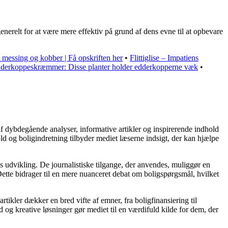
erelt for at være mere effektiv på grund af dens evne til at opbevare
nt messing og kobber | Få opskriften her
•
Flittiglise – Impatiens
derkoppeskræmmer: Disse planter holder edderkopperne væk
•
af dybdegående analyser, informative artikler og inspirerende indhold
ld og boligindretning tilbyder mediet læserne indsigt, der kan hjælpe
s udvikling. De journalistiske tilgange, der anvendes, muliggør en
ette bidrager til en mere nuanceret debat om boligspørgsmål, hvilket
rtikler dækker en bred vifte af emner, fra boligfinansiering til
d og kreative løsninger gør mediet til en værdifuld kilde for dem, der