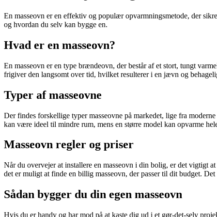
En masseovn er en effektiv og populær opvarmningsmetode, der sikrer jæ
og hvordan du selv kan bygge en.
Hvad er en masseovn?
En masseovn er en type brændeovn, der består af et stort, tungt varmel
frigiver den langsomt over tid, hvilket resulterer i en jævn og behagel
Typer af masseovne
Der findes forskellige typer masseovne på markedet, lige fra moderne de
kan være ideel til mindre rum, mens en større model kan opvarme hele 
Masseovn regler og priser
Når du overvejer at installere en masseovn i din bolig, er det vigtigt
det er muligt at finde en billig masseovn, der passer til dit budget.
Sådan bygger du din egen masseovn
Hvis du er handy og har mod på at kaste dig ud i et gør-det-selv proj