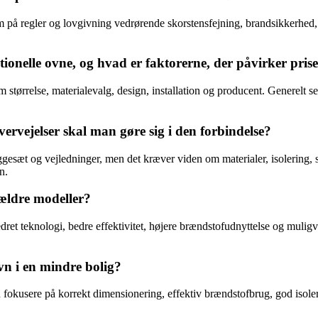
å regler og lovgivning vedrørende skorstensfejning, brandsikkerhed, e
tionelle ovne, og hvad er faktorerne, der påvirker pris
m størrelse, materialevalg, design, installation og producent. Generelt
ervejelser skal man gøre sig i den forbindelse?
gesæt og vejledninger, men det kræver viden om materialer, isolering, s
n.
 ældre modeller?
ret teknologi, bedre effektivitet, højere brændstofudnyttelse og mulig
.
n i en mindre bolig?
fokusere på korrekt dimensionering, effektiv brændstofbrug, god isoleri