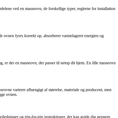
elene ved en masseovn, de forskellige typer, reglerne for installation
 Når ovnen fyres korrekt op, absorberer varmelageret energien og
ag, er der en masseovn, der passer til netop dit hjem. En lille masseovn
sseovne varierer afhængigt af størrelse, materiale og producent, men
ygge ovnen.
jledninger og trin-for-trin instruktioner, der kan guide dig gennem