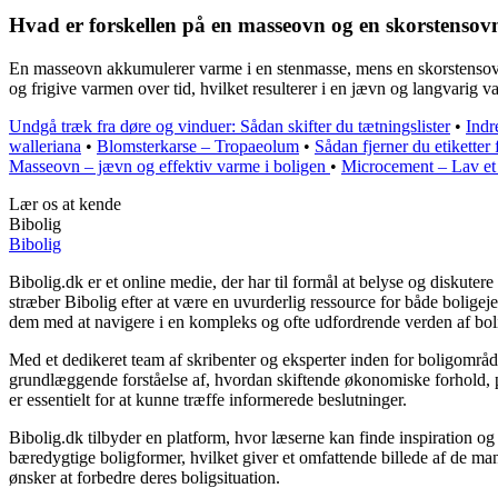
Hvad er forskellen på en masseovn og en skorstensovn
En masseovn akkumulerer varme i en stenmasse, mens en skorstensovn p
og frigive varmen over tid, hvilket resulterer i en jævn og langvarig v
Undgå træk fra døre og vinduer: Sådan skifter du tætningslister
•
Indr
walleriana
•
Blomsterkarse – Tropaeolum
•
Sådan fjerner du etiketter f
Masseovn – jævn og effektiv varme i boligen
•
Microcement – Lav et f
Lær os at kende
Bibolig
Bibolig
Bibolig.dk er et online medie, der har til formål at belyse og diskut
stræber Bibolig efter at være en uvurderlig ressource for både bolige
dem med at navigere i en kompleks og ofte udfordrende verden af bol
Med et dedikeret team af skribenter og eksperter inden for boligområde
grundlæggende forståelse af, hvordan skiftende økonomiske forhold, po
er essentielt for at kunne træffe informerede beslutninger.
Bibolig.dk tilbyder en platform, hvor læserne kan finde inspiration og r
bæredygtige boligformer, hvilket giver et omfattende billede af de mang
ønsker at forbedre deres boligsituation.