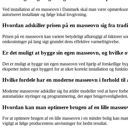
Ved installation af en masseovn i Danmark skal man være opmærksom p
autoriseret installatør og følge lokal lovgivning.
Hvordan adskiller prisen på en masseovn sig fra tradi
Prisen på en masseovn kan variere betydeligt afhængigt af faktorer so
omkostninger på lang sigt grundet dens effektive varmefrigivelse.
Er det muligt at bygge sin egen masseovn, og hvilke ov
Det er muligt at bygge sin egen masseovn ved hjælp af forskellige byg
eksperter inden eget byggeri for at sikre korrekt installation og funktio
Hvilke fordele har en moderne masseovn i forhold til
Moderne masseovne adskiller sig fra ældre modeller ved at have forbed
automatiske styringer og programmering, der øger brugervenligheden
Hvordan kan man optimere brugen af en lille masseov
For at optimere brugen af en lille masseovn i en mindre bolig kan man 
vigtigt at følge producentens anvisninger for bedst resultat.