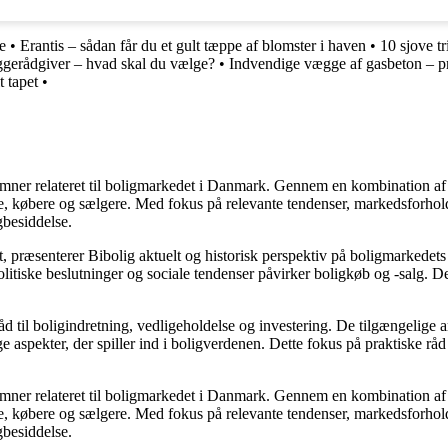
e
•
Erantis – sådan får du et gult tæppe af blomster i haven
•
10 sjove t
gerådgiver – hvad skal du vælge?
•
Indvendige vægge af gasbeton – pr
t tapet
•
e emner relateret til boligmarkedet i Danmark. Gennem en kombination af
re, købere og sælgere. Med fokus på relevante tendenser, markedsforhold
gbesiddelse.
, præsenterer Bibolig aktuelt og historisk perspektiv på boligmarkedets
itiske beslutninger og sociale tendenser påvirker boligkøb og -salg. De
d til boligindretning, vedligeholdelse og investering. De tilgængelige ar
 aspekter, der spiller ind i boligverdenen. Dette fokus på praktiske råd
e emner relateret til boligmarkedet i Danmark. Gennem en kombination af
re, købere og sælgere. Med fokus på relevante tendenser, markedsforhold
gbesiddelse.