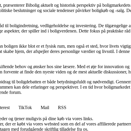
, præsenterer Bibolig aktuelt og historisk perspektiv på boligmarkedets
itiske beslutninger og sociale tendenser påvirker boligkøb og -salg. De
d til boligindretning, vedligeholdelse og investering. De tilgængelige ar
 aspekter, der spiller ind i boligverdenen. Dette fokus på praktiske råd
an boligen ikke blot er et fysisk rum, men også et sted, hvor livets vigt
l at skabe hjem, der afspejler deres personlige værdier og livsstil. I d
skiftende behov og ønsker hos sine læsere. Med et øje for innovation og 
 forvente at finde den nyeste viden og de mest aktuelle diskussioner, hvilk
 bidrag til boligdebatten er både betydningsfuldt og nødvendigt. Gennem 
sammen kan dele erfaringer og perspektiver. I en tid hvor boligmarkede
erende forum.
terest
TikTok
Mail
RSS
er og tjener muligvis på dine køb via vores links.
ter, der er købt via vores websted som en del af vores affilierede partn
tagen med forudgående skriftlig tilladelse fra os.