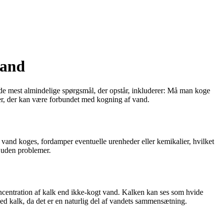
vand
f de mest almindelige spørgsmål, der opstår, inkluderer: Må man koge
ter, der kan være forbundet med kogning af vand.
år vand koges, fordamper eventuelle urenheder eller kemikalier, hvilket
l uden problemer.
ncentration af kalk end ikke-kogt vand. Kalken kan ses som hvide
 med kalk, da det er en naturlig del af vandets sammensætning.