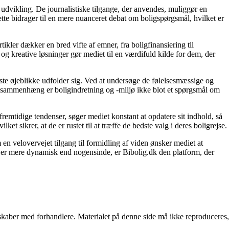
 udvikling. De journalistiske tilgange, der anvendes, muliggør en
tte bidrager til en mere nuanceret debat om boligspørgsmål, hvilket er
tikler dækker en bred vifte af emner, fra boligfinansiering til
 og kreative løsninger gør mediet til en værdifuld kilde for dem, der
igste øjeblikke udfolder sig. Ved at undersøge de følelsesmæssige og
enne sammenhæng er boligindretning og -miljø ikke blot et spørgsmål om
fremtidige tendenser, søger mediet konstant at opdatere sit indhold, så
et sikrer, at de er rustet til at træffe de bedste valg i deres boligrejse.
en velovervejet tilgang til formidling af viden ønsker mediet at
t er mere dynamisk end nogensinde, er Bibolig.dk den platform, der
erskaber med forhandlere. Materialet på denne side må ikke reproduceres,