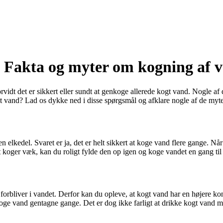
 Fakta og myter om kogning af 
rvidt det er sikkert eller sundt at genkoge allerede kogt vand. Nogle a
ogt vand? Lad os dykke ned i disse spørgsmål og afklare nogle af de my
en elkedel. Svaret er ja, det er helt sikkert at koge vand flere gange. N
t koger væk, kan du roligt fylde den op igen og koge vandet en gang ti
rbliver i vandet. Derfor kan du opleve, at kogt vand har en højere ko
at koge vand gentagne gange. Det er dog ikke farligt at drikke kogt vand