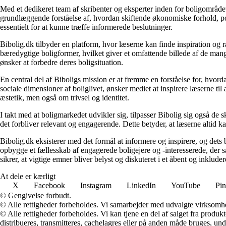
Med et dedikeret team af skribenter og eksperter inden for boligområdet
grundlæggende forståelse af, hvordan skiftende økonomiske forhold, pol
essentielt for at kunne træffe informerede beslutninger.
Bibolig.dk tilbyder en platform, hvor læserne kan finde inspiration og rå
bæredygtige boligformer, hvilket giver et omfattende billede af de mange
ønsker at forbedre deres boligsituation.
En central del af Biboligs mission er at fremme en forståelse for, hvord
sociale dimensioner af boliglivet, ønsker mediet at inspirere læserne ti
æstetik, men også om trivsel og identitet.
I takt med at boligmarkedet udvikler sig, tilpasser Bibolig sig også de 
det forbliver relevant og engagerende. Dette betyder, at læserne altid kan
Bibolig.dk eksisterer med det formål at informere og inspirere, og dets
opbygge et fællesskab af engagerede boligejere og -interesserede, der 
sikrer, at vigtige emner bliver belyst og diskuteret i et åbent og inklud
At dele er kærligt
X
Facebook
Instagram
LinkedIn
YouTube
Pin
© Gengivelse forbudt.
© Alle rettigheder forbeholdes. Vi samarbejder med udvalgte virksomhed
© Alle rettigheder forbeholdes. Vi kan tjene en del af salget fra produk
distribueres, transmitteres, cachelagres eller på anden måde bruges, und