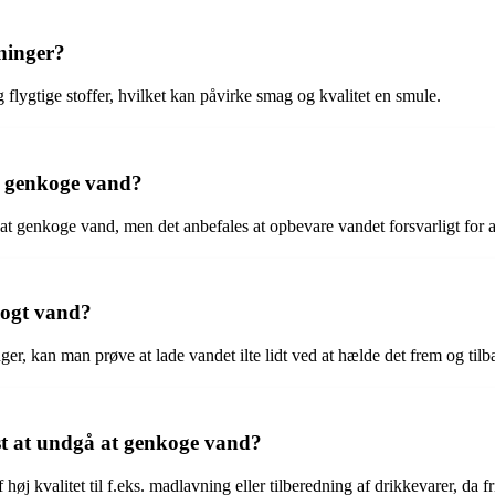
ninger?
g flygtige stoffer, hvilket kan påvirke smag og kvalitet en smule.
t genkoge vand?
t genkoge vand, men det anbefales at opbevare vandet forsvarligt for a
kogt vand?
r, kan man prøve at lade vandet ilte lidt ved at hælde det frem og tilb
dst at undgå at genkoge vand?
øj kvalitet til f.eks. madlavning eller tilberedning af drikkevarer, da f