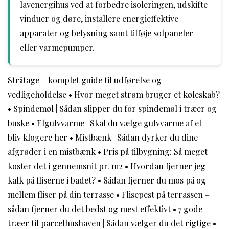
lavenergihus ved at forbedre isoleringen, udskifte
vinduer og døre, installere energieffektive
apparater og belysning samt tilføje solpaneler
eller varmepumper.
Stråtage – komplet guide til udførelse og
vedligeholdelse
•
Hvor meget strøm bruger et køleskab?
•
Spindemøl | Sådan slipper du for spindemøl i træer og
buske
•
Elgulvvarme | Skal du vælge gulvvarme af el –
bliv klogere her
•
Mistbænk | Sådan dyrker du dine
afgrøder i en mistbænk
•
Pris på tilbygning: Så meget
koster det i gennemsnit pr. m2
•
Hvordan fjerner jeg
kalk på fliserne i badet?
•
Sådan fjerner du mos på og
mellem fliser på din terrasse
•
Flisepest på terrassen –
sådan fjerner du det bedst og mest effektivt
•
7 gode
træer til parcelhushaven | Sådan vælger du det rigtige
•