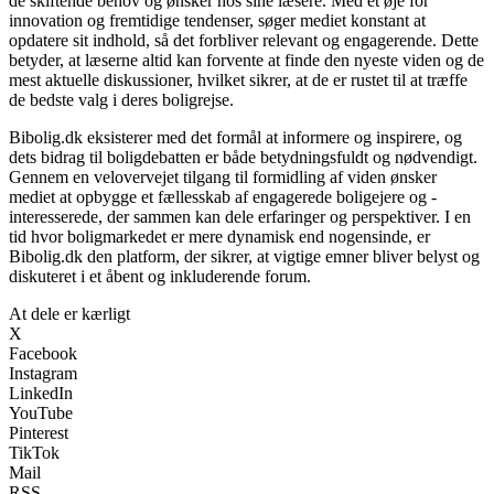
de skiftende behov og ønsker hos sine læsere. Med et øje for
innovation og fremtidige tendenser, søger mediet konstant at
opdatere sit indhold, så det forbliver relevant og engagerende. Dette
betyder, at læserne altid kan forvente at finde den nyeste viden og de
mest aktuelle diskussioner, hvilket sikrer, at de er rustet til at træffe
de bedste valg i deres boligrejse.
Bibolig.dk eksisterer med det formål at informere og inspirere, og
dets bidrag til boligdebatten er både betydningsfuldt og nødvendigt.
Gennem en velovervejet tilgang til formidling af viden ønsker
mediet at opbygge et fællesskab af engagerede boligejere og -
interesserede, der sammen kan dele erfaringer og perspektiver. I en
tid hvor boligmarkedet er mere dynamisk end nogensinde, er
Bibolig.dk den platform, der sikrer, at vigtige emner bliver belyst og
diskuteret i et åbent og inkluderende forum.
At dele er kærligt
X
Facebook
Instagram
LinkedIn
YouTube
Pinterest
TikTok
Mail
RSS