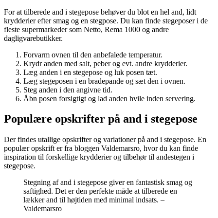
For at tilberede and i stegepose behøver du blot en hel and, lidt
krydderier efter smag og en stegpose. Du kan finde stegeposer i de
fleste supermarkeder som Netto, Rema 1000 og andre
dagligvarebutikker.
Forvarm ovnen til den anbefalede temperatur.
Krydr anden med salt, peber og evt. andre krydderier.
Læg anden i en stegepose og luk posen tæt.
Læg stegeposen i en bradepande og sæt den i ovnen.
Steg anden i den angivne tid.
Åbn posen forsigtigt og lad anden hvile inden servering.
Populære opskrifter på and i stegepose
Der findes utallige opskrifter og variationer på and i stegepose. En
populær opskrift er fra bloggen Valdemarsro, hvor du kan finde
inspiration til forskellige krydderier og tilbehør til andestegen i
stegepose.
Stegning af and i stegepose giver en fantastisk smag og
saftighed. Det er den perfekte måde at tilberede en
lækker and til højtiden med minimal indsats. –
Valdemarsro