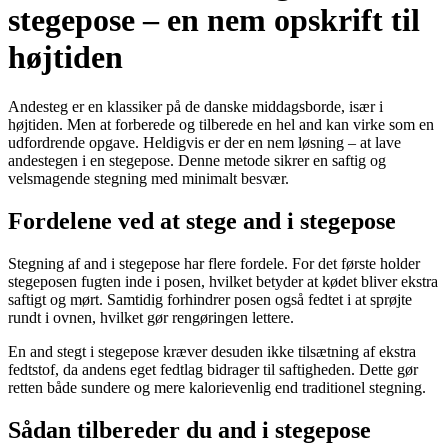
stegepose – en nem opskrift til
højtiden
Andesteg er en klassiker på de danske middagsborde, især i
højtiden. Men at forberede og tilberede en hel and kan virke som en
udfordrende opgave. Heldigvis er der en nem løsning – at lave
andestegen i en stegepose. Denne metode sikrer en saftig og
velsmagende stegning med minimalt besvær.
Fordelene ved at stege and i stegepose
Stegning af and i stegepose har flere fordele. For det første holder
stegeposen fugten inde i posen, hvilket betyder at kødet bliver ekstra
saftigt og mørt. Samtidig forhindrer posen også fedtet i at sprøjte
rundt i ovnen, hvilket gør rengøringen lettere.
En and stegt i stegepose kræver desuden ikke tilsætning af ekstra
fedtstof, da andens eget fedtlag bidrager til saftigheden. Dette gør
retten både sundere og mere kalorievenlig end traditionel stegning.
Sådan tilbereder du and i stegepose