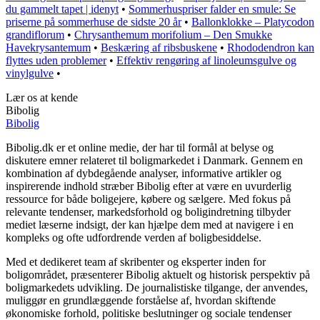
du gammelt tapet | idenyt
•
Sommerhuspriser falder en smule: Se
priserne på sommerhuse de sidste 20 år
•
Ballonklokke – Platycodon
grandiflorum
•
Chrysanthemum morifolium – Den Smukke
Havekrysantemum
•
Beskæring af ribsbuskene
•
Rhododendron kan
flyttes uden problemer
•
Effektiv rengøring af linoleumsgulve og
vinylgulve
•
Lær os at kende
Bibolig
Bibolig
Bibolig.dk er et online medie, der har til formål at belyse og
diskutere emner relateret til boligmarkedet i Danmark. Gennem en
kombination af dybdegående analyser, informative artikler og
inspirerende indhold stræber Bibolig efter at være en uvurderlig
ressource for både boligejere, købere og sælgere. Med fokus på
relevante tendenser, markedsforhold og boligindretning tilbyder
mediet læserne indsigt, der kan hjælpe dem med at navigere i en
kompleks og ofte udfordrende verden af boligbesiddelse.
Med et dedikeret team af skribenter og eksperter inden for
boligområdet, præsenterer Bibolig aktuelt og historisk perspektiv på
boligmarkedets udvikling. De journalistiske tilgange, der anvendes,
muliggør en grundlæggende forståelse af, hvordan skiftende
økonomiske forhold, politiske beslutninger og sociale tendenser