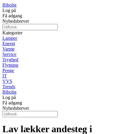
Bibolig
Log på
Få adgang
Nyhedsbrevet
Kategorier
Lamper
Energi
Varme
Service
Tryghed
Flytning
Penge
IT
VVS
Trends
Bibolig
Log på
Få adgang
Nyhedsbrevet
Lav lækker andesteg i