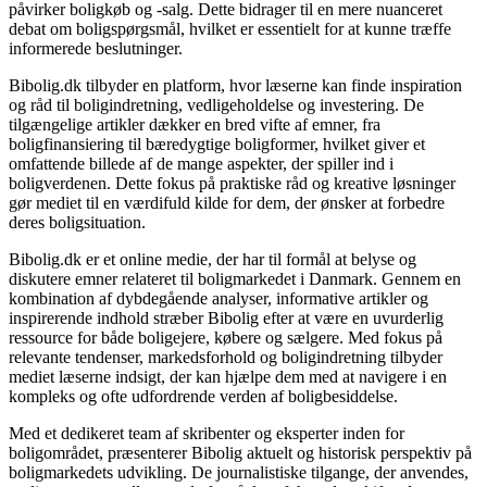
påvirker boligkøb og -salg. Dette bidrager til en mere nuanceret
debat om boligspørgsmål, hvilket er essentielt for at kunne træffe
informerede beslutninger.
Bibolig.dk tilbyder en platform, hvor læserne kan finde inspiration
og råd til boligindretning, vedligeholdelse og investering. De
tilgængelige artikler dækker en bred vifte af emner, fra
boligfinansiering til bæredygtige boligformer, hvilket giver et
omfattende billede af de mange aspekter, der spiller ind i
boligverdenen. Dette fokus på praktiske råd og kreative løsninger
gør mediet til en værdifuld kilde for dem, der ønsker at forbedre
deres boligsituation.
Bibolig.dk er et online medie, der har til formål at belyse og
diskutere emner relateret til boligmarkedet i Danmark. Gennem en
kombination af dybdegående analyser, informative artikler og
inspirerende indhold stræber Bibolig efter at være en uvurderlig
ressource for både boligejere, købere og sælgere. Med fokus på
relevante tendenser, markedsforhold og boligindretning tilbyder
mediet læserne indsigt, der kan hjælpe dem med at navigere i en
kompleks og ofte udfordrende verden af boligbesiddelse.
Med et dedikeret team af skribenter og eksperter inden for
boligområdet, præsenterer Bibolig aktuelt og historisk perspektiv på
boligmarkedets udvikling. De journalistiske tilgange, der anvendes,