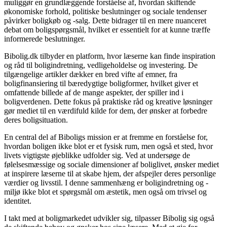
muliggør en grundlæggende forståelse af, hvordan skiftende
økonomiske forhold, politiske beslutninger og sociale tendenser
påvirker boligkøb og -salg. Dette bidrager til en mere nuanceret
debat om boligspørgsmål, hvilket er essentielt for at kunne træffe
informerede beslutninger.
Bibolig.dk tilbyder en platform, hvor læserne kan finde inspiration
og råd til boligindretning, vedligeholdelse og investering. De
tilgængelige artikler dækker en bred vifte af emner, fra
boligfinansiering til bæredygtige boligformer, hvilket giver et
omfattende billede af de mange aspekter, der spiller ind i
boligverdenen. Dette fokus på praktiske råd og kreative løsninger
gør mediet til en værdifuld kilde for dem, der ønsker at forbedre
deres boligsituation.
En central del af Biboligs mission er at fremme en forståelse for,
hvordan boligen ikke blot er et fysisk rum, men også et sted, hvor
livets vigtigste øjeblikke udfolder sig. Ved at undersøge de
følelsesmæssige og sociale dimensioner af boliglivet, ønsker mediet
at inspirere læserne til at skabe hjem, der afspejler deres personlige
værdier og livsstil. I denne sammenhæng er boligindretning og -
miljø ikke blot et spørgsmål om æstetik, men også om trivsel og
identitet.
I takt med at boligmarkedet udvikler sig, tilpasser Bibolig sig også