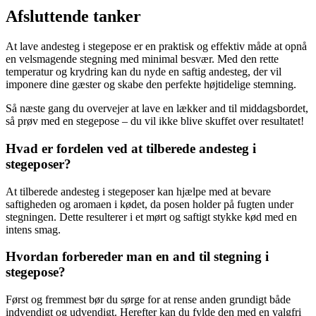
Afsluttende tanker
At lave andesteg i stegepose er en praktisk og effektiv måde at opnå
en velsmagende stegning med minimal besvær. Med den rette
temperatur og krydring kan du nyde en saftig andesteg, der vil
imponere dine gæster og skabe den perfekte højtidelige stemning.
Så næste gang du overvejer at lave en lækker and til middagsbordet,
så prøv med en stegepose – du vil ikke blive skuffet over resultatet!
Hvad er fordelen ved at tilberede andesteg i
stegeposer?
At tilberede andesteg i stegeposer kan hjælpe med at bevare
saftigheden og aromaen i kødet, da posen holder på fugten under
stegningen. Dette resulterer i et mørt og saftigt stykke kød med en
intens smag.
Hvordan forbereder man en and til stegning i
stegepose?
Først og fremmest bør du sørge for at rense anden grundigt både
indvendigt og udvendigt. Herefter kan du fylde den med en valgfri