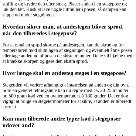
stuffing og krydre den efter smag. Placer anden i en stegepose og
luk den tæt. Husk at lave nogle lufthuller i posen, så dampen kan
slippe ud under stegningen.
Hvordan sikrer man, at andestegen bliver sprød,
når den tilberedes i stegepose?
For at opnå en sprød skorpe på andestegen, kan du skrue op for
temperaturen mod slutningen af stegningen og eventuelt åbne posen
eller tage anden ud af posen de sidste minutter. Dette vil hjælpe med
at knække skorpen og gøre den ekstra sprød.
Hvor længe skal en andesteg steges i en stegepose?
Stegetiden vil variere afhængigt af størrelsen på anden og din ovn.
Som en generel retningslinje kan du regne med ca. 20-25 minutter
pr. 500 gram kød ved en ovntemperatur på 180 grader. Det er dog
vigtigt at bruge en stegetermometer for at sikre, at anden er tilberedt
korrekt.
Kan man tilberede andre typer kød i stegeposer
udover and?