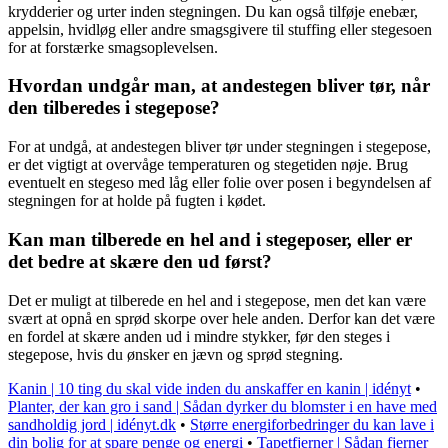
krydderier og urter inden stegningen. Du kan også tilføje enebær,
appelsin, hvidløg eller andre smagsgivere til stuffing eller stegesoen
for at forstærke smagsoplevelsen.
Hvordan undgår man, at andestegen bliver tør, når
den tilberedes i stegepose?
For at undgå, at andestegen bliver tør under stegningen i stegepose,
er det vigtigt at overvåge temperaturen og stegetiden nøje. Brug
eventuelt en stegeso med låg eller folie over posen i begyndelsen af
stegningen for at holde på fugten i kødet.
Kan man tilberede en hel and i stegeposer, eller er
det bedre at skære den ud først?
Det er muligt at tilberede en hel and i stegepose, men det kan være
svært at opnå en sprød skorpe over hele anden. Derfor kan det være
en fordel at skære anden ud i mindre stykker, før den steges i
stegepose, hvis du ønsker en jævn og sprød stegning.
Kanin | 10 ting du skal vide inden du anskaffer en kanin | idényt
•
Planter, der kan gro i sand | Sådan dyrker du blomster i en have med
sandholdig jord | idényt.dk
•
Større energiforbedringer du kan lave i
din bolig for at spare penge og energi
•
Tapetfjerner | Sådan fjerner