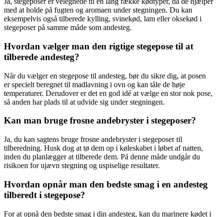
Ja, stegeposer er velegnede til en lang række kødtyper, da de hjælper
med at holde på fugten og aromaen under stegningen. Du kan
eksempelvis også tilberede kylling, svinekød, lam eller oksekød i
stegeposer på samme måde som andesteg.
Hvordan vælger man den rigtige stegepose til at
tilberede andesteg?
Når du vælger en stegepose til andesteg, bør du sikre dig, at posen
er specielt beregnet til madlavning i ovn og kan tåle de høje
temperaturer. Derudover er det en god idé at vælge en stor nok pose,
så anden har plads til at udvide sig under stegningen.
Kan man bruge frosne andebryster i stegeposer?
Ja, du kan sagtens bruge frosne andebryster i stegeposer til
tilberedning. Husk dog at tø dem op i køleskabet i løbet af natten,
inden du planlægger at tilberede dem. På denne måde undgår du
risikoen for ujævn stegning og uspiselige resultater.
Hvordan opnår man den bedste smag i en andesteg
tilberedt i stegepose?
For at opnå den bedste smag i din andesteg, kan du marinere kødet i