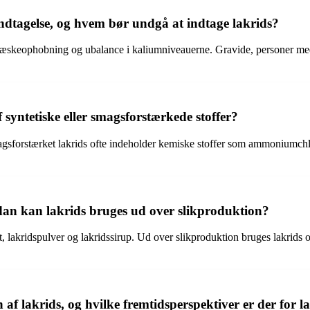
ndtagelse, og hvem bør undgå at indtage lakrids?
, væskeophobning og ubalance i kaliumniveauerne. Gravide, personer me
 syntetiske eller smagsforstærkede stoffer?
r smagsforstærket lakrids ofte indeholder kemiske stoffer som ammonium
an kan lakrids bruges ud over slikproduktion?
 lakridspulver og lakridssirup. Ud over slikproduktion bruges lakrids ogs
f lakrids, og hvilke fremtidsperspektiver er der for 