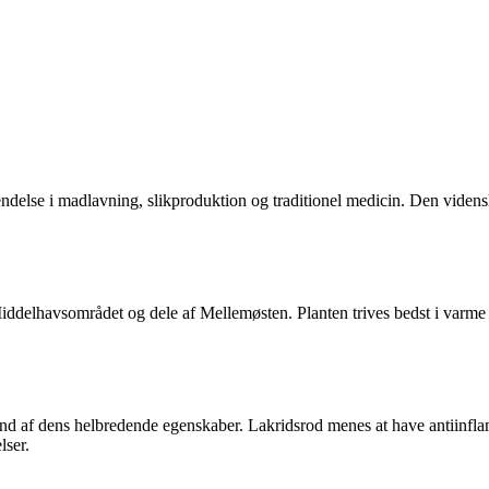
endelse i madlavning, slikproduktion og traditionel medicin. Den videns
Middelhavsområdet og dele af Mellemøsten. Planten trives bedst i varme 
und af dens helbredende egenskaber. Lakridsrod menes at have antiinfla
lser.