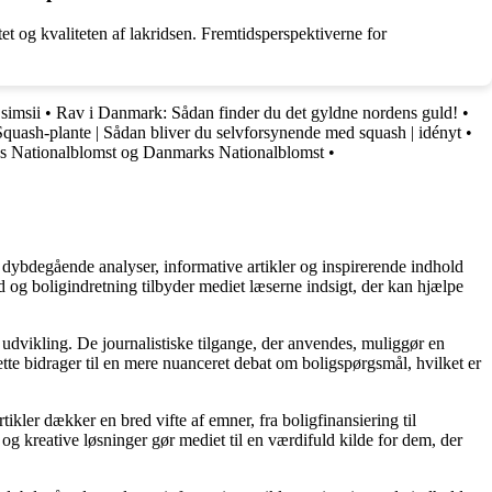
t og kvaliteten af lakridsen. Fremtidsperspektiverne for
simsii
•
Rav i Danmark: Sådan finder du det gyldne nordens guld!
•
Squash-plante | Sådan bliver du selvforsynende med squash | idényt
•
kas Nationalblomst og Danmarks Nationalblomst
•
 dybdegående analyser, informative artikler og inspirerende indhold
 og boligindretning tilbyder mediet læserne indsigt, der kan hjælpe
 udvikling. De journalistiske tilgange, der anvendes, muliggør en
tte bidrager til en mere nuanceret debat om boligspørgsmål, hvilket er
tikler dækker en bred vifte af emner, fra boligfinansiering til
 og kreative løsninger gør mediet til en værdifuld kilde for dem, der