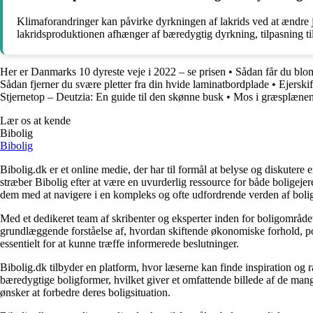
Klimaforandringer kan påvirke dyrkningen af lakrids ved at ændre j
lakridsproduktionen afhænger af bæredygtig dyrkning, tilpasning til
Her er Danmarks 10 dyreste veje i 2022 – se prisen
•
Sådan får du blo
Sådan fjerner du svære pletter fra din hvide laminatbordplade
•
Ejerski
Stjernetop – Deutzia: En guide til den skønne busk
•
Mos i græsplænen: 
Lær os at kende
Bibolig
Bibolig
Bibolig.dk er et online medie, der har til formål at belyse og diskuter
stræber Bibolig efter at være en uvurderlig ressource for både boligeje
dem med at navigere i en kompleks og ofte udfordrende verden af boli
Med et dedikeret team af skribenter og eksperter inden for boligområdet
grundlæggende forståelse af, hvordan skiftende økonomiske forhold, pol
essentielt for at kunne træffe informerede beslutninger.
Bibolig.dk tilbyder en platform, hvor læserne kan finde inspiration og rå
bæredygtige boligformer, hvilket giver et omfattende billede af de mange
ønsker at forbedre deres boligsituation.