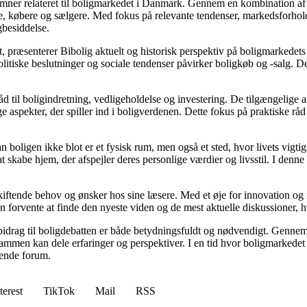
e emner relateret til boligmarkedet i Danmark. Gennem en kombination af
re, købere og sælgere. Med fokus på relevante tendenser, markedsforhold
gbesiddelse.
, præsenterer Bibolig aktuelt og historisk perspektiv på boligmarkedets
itiske beslutninger og sociale tendenser påvirker boligkøb og -salg. De
d til boligindretning, vedligeholdelse og investering. De tilgængelige ar
 aspekter, der spiller ind i boligverdenen. Dette fokus på praktiske råd
an boligen ikke blot er et fysisk rum, men også et sted, hvor livets vigt
l at skabe hjem, der afspejler deres personlige værdier og livsstil. I d
skiftende behov og ønsker hos sine læsere. Med et øje for innovation og 
 forvente at finde den nyeste viden og de mest aktuelle diskussioner, hvilk
 bidrag til boligdebatten er både betydningsfuldt og nødvendigt. Gennem 
sammen kan dele erfaringer og perspektiver. I en tid hvor boligmarkede
erende forum.
terest
TikTok
Mail
RSS