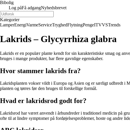
Bibolig
Log på
Få adgang
Nyhedsbrevet
Kategorier
Lamper
Energi
Varme
Service
Tryghed
Flytning
Penge
IT
VVS
Trends
Lakrids – Glycyrrhiza glabra
Lakrids er en populær plante kendt for sin karakteristiske smag og anv
bruges i mange produkter, har flere gavnlige egenskaber.
Hvor stammer lakrids fra?
Lakridsplanten vokser vildt i Europa og Asien og er særligt udbredt i 
planten og tørres før den bruges til forskellige formål.
Hvad er lakridsrod godt for?
Lakridsrod har været anvendt i århundreder i traditionel medicin på gr
ofte til at lindre symptomer på fordøjelsesproblemer, hoste og andre lide