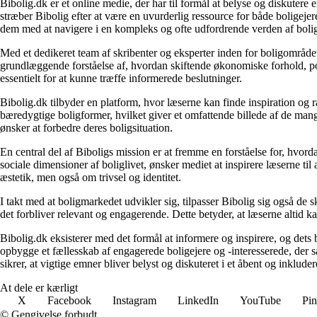
Bibolig.dk er et online medie, der har til formål at belyse og diskuter
stræber Bibolig efter at være en uvurderlig ressource for både boligeje
dem med at navigere i en kompleks og ofte udfordrende verden af boli
Med et dedikeret team af skribenter og eksperter inden for boligområdet
grundlæggende forståelse af, hvordan skiftende økonomiske forhold, pol
essentielt for at kunne træffe informerede beslutninger.
Bibolig.dk tilbyder en platform, hvor læserne kan finde inspiration og rå
bæredygtige boligformer, hvilket giver et omfattende billede af de mange
ønsker at forbedre deres boligsituation.
En central del af Biboligs mission er at fremme en forståelse for, hvord
sociale dimensioner af boliglivet, ønsker mediet at inspirere læserne ti
æstetik, men også om trivsel og identitet.
I takt med at boligmarkedet udvikler sig, tilpasser Bibolig sig også de 
det forbliver relevant og engagerende. Dette betyder, at læserne altid kan
Bibolig.dk eksisterer med det formål at informere og inspirere, og dets
opbygge et fællesskab af engagerede boligejere og -interesserede, der 
sikrer, at vigtige emner bliver belyst og diskuteret i et åbent og inklud
At dele er kærligt
X
Facebook
Instagram
LinkedIn
YouTube
Pin
© Gengivelse forbudt.