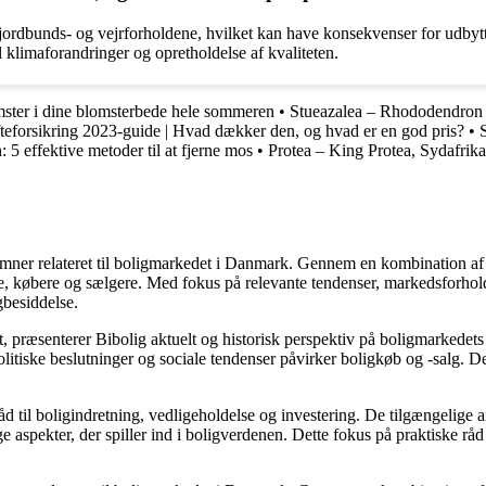
ordbunds- og vejrforholdene, hvilket kan have konsekvenser for udbytte
 klimaforandringer og opretholdelse af kvaliteten.
mster i dine blomsterbede hele sommeren
•
Stueazalea – Rhododendron 
fteforsikring 2023-guide | Hvad dækker den, og hvad er en god pris?
•
5 effektive metoder til at fjerne mos
•
Protea – King Protea, Sydafri
e emner relateret til boligmarkedet i Danmark. Gennem en kombination af
re, købere og sælgere. Med fokus på relevante tendenser, markedsforhold
gbesiddelse.
, præsenterer Bibolig aktuelt og historisk perspektiv på boligmarkedets
itiske beslutninger og sociale tendenser påvirker boligkøb og -salg. De
d til boligindretning, vedligeholdelse og investering. De tilgængelige ar
 aspekter, der spiller ind i boligverdenen. Dette fokus på praktiske råd