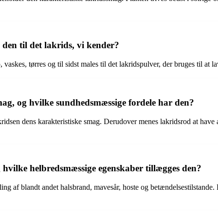
en til det lakrids, vi kender?
 vaskes, tørres og til sidst males til det lakridspulver, der bruges til at 
 smag, og hvilke sundhedsmæssige fordele har den?
akridsen dens karakteristiske smag. Derudover menes lakridsrod at have
g hvilke helbredsmæssige egenskaber tillægges den?
dling af blandt andet halsbrand, mavesår, hoste og betændelsestilstand