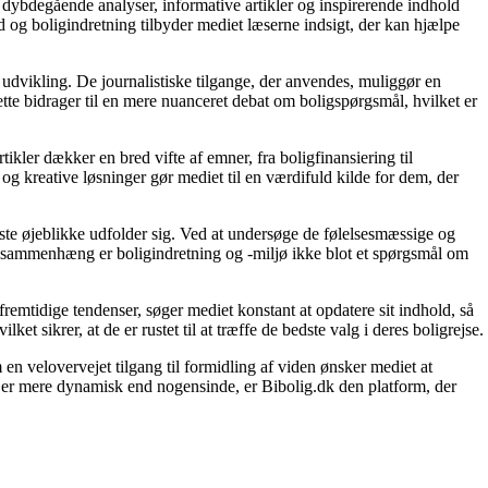
 dybdegående analyser, informative artikler og inspirerende indhold
 og boligindretning tilbyder mediet læserne indsigt, der kan hjælpe
 udvikling. De journalistiske tilgange, der anvendes, muliggør en
tte bidrager til en mere nuanceret debat om boligspørgsmål, hvilket er
tikler dækker en bred vifte af emner, fra boligfinansiering til
 og kreative løsninger gør mediet til en værdifuld kilde for dem, der
igste øjeblikke udfolder sig. Ved at undersøge de følelsesmæssige og
enne sammenhæng er boligindretning og -miljø ikke blot et spørgsmål om
fremtidige tendenser, søger mediet konstant at opdatere sit indhold, så
et sikrer, at de er rustet til at træffe de bedste valg i deres boligrejse.
en velovervejet tilgang til formidling af viden ønsker mediet at
t er mere dynamisk end nogensinde, er Bibolig.dk den platform, der