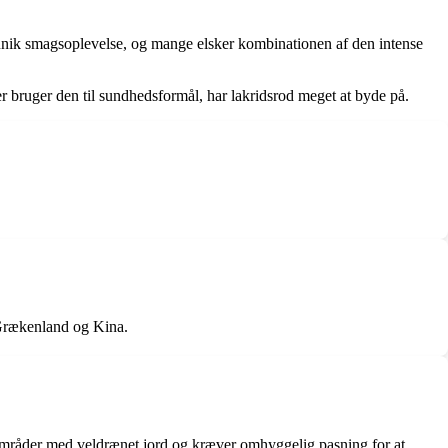
n unik smagsoplevelse, og mange elsker kombinationen af den intense
 bruger den til sundhedsformål, har lakridsrod meget at byde på.
 Grækenland og Kina.
ge områder med veldrænet jord og kræver omhyggelig pasning for at