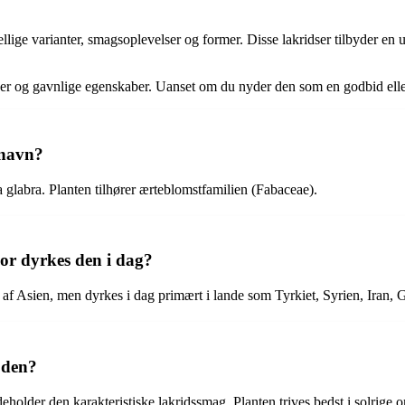
ellige varianter, smagsoplevelser og former. Disse lakridser tilbyder e
er og gavnlige egenskaber. Uanset om du nyder den som en godbid eller
 navn?
a glabra. Planten tilhører ærteblomstfamilien (Fabaceae).
vor dyrkes den i dag?
af Asien, men dyrkes i dag primært i lande som Tyrkiet, Syrien, Iran,
 den?
indeholder den karakteristiske lakridssmag. Planten trives bedst i solri