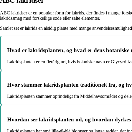
ABC lakridser
ABC lakridser er en populær form for lakrids, der findes i mange forsk
lakridssmag med forskellige søde eller salte elementer.
Samlet set er lakrids en alsidig plante med mange anvendelsesmulighed
Hvad er lakridsplanten, og hvad er dens botaniske
Lakridsplanten er en flerårig urt, hvis botaniske navn er Glycyrrhiz
Hvor stammer lakridsplanten traditionelt fra, og h
Lakridsplanten stammer oprindeligt fra Middelhavsområdet og dele 
Hvordan ser lakridsplanten ud, og hvordan dyrkes
Lakridsplanten har små lilla-til-blå blomster og lange rødder, der 