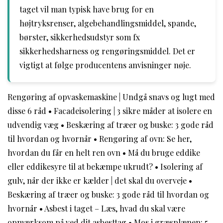
taget vil man typisk have brug for en
højtryksrenser, algebehandlingsmiddel, spande,
børster, sikkerhedsudstyr som fx
sikkerhedsharness og rengøringsmiddel. Det er
vigtigt at følge producentens anvisninger nøje.
Rengøring af opvaskemaskine | Undgå snavs og lugt med
disse 6 råd
•
Facadeisolering | 3 sikre måder at isolere en
udvendig væg
•
Beskæring af træer og buske: 3 gode råd
til hvordan og hvornår
•
Rengøring af ovn: Se her,
hvordan du får en helt ren ovn
•
Må du bruge eddike
eller eddikesyre til at bekæmpe ukrudt?
•
Isolering af
gulv, når der ikke er kælder | det skal du overveje
•
Beskæring af træer og buske: 3 gode råd til hvordan og
hvornår
•
Asbest i taget – Læs, hvad du skal være
opmærksom på ved dit asbesttag
•
Mos i græsplænen: 5