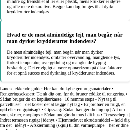
mindre og fremstillet af ler eller plastik, mens krukker er større
og ofte mere dekorative. Begge kan dog bruges til at dyrke
krydderurter indendørs.
Hvad er de mest almindelige fejl, man begår, når
man dyrker krydderurter indendørs?
De mest almindelige fejl, man begår, når man dyrker
krydderurter indendørs, omfatter overvanding, manglende lys,
forkert temperatur, overgødning og manglende hyppig
beskæring. Det er vigtigt at være opmærksom på disse faktorer
for at opnå succes med dyrkning af krydderurter indendørs.
Landsdækkende guide: Her kan du købe genbrugsmaterialer
•
Rengøringsekspert: Tænk dig om, før du bruger eddike til rengøring
•
Sådan bruger du en kapillærkasse | 10 nemme steps
•
Nyt tag til
parcelhuset – det koster det at lægge nyt tag
•
Er jordbær en frugt, en
nød eller en grøntsag?
•
Gipsvæg: Sådan hænger du ting op | Alt om
søm, skruer, rawplugs
•
Sådan undgår du mus i dit hus
•
Terrassehegn |
Indret terrassen rigtigt | idenyt
•
Hjemmelavet ukrudtsmiddel – hold dig
fra det | idényt
•
Afskærmning (skjul) til din varmepumpe – her er dine