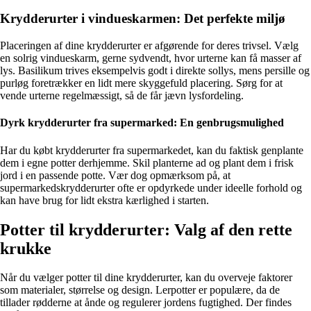
Krydderurter i vindueskarmen: Det perfekte miljø
Placeringen af dine krydderurter er afgørende for deres trivsel. Vælg
en solrig vindueskarm, gerne sydvendt, hvor urterne kan få masser af
lys. Basilikum trives eksempelvis godt i direkte sollys, mens persille og
purløg foretrækker en lidt mere skyggefuld placering. Sørg for at
vende urterne regelmæssigt, så de får jævn lysfordeling.
Dyrk krydderurter fra supermarked: En genbrugsmulighed
Har du købt krydderurter fra supermarkedet, kan du faktisk genplante
dem i egne potter derhjemme. Skil planterne ad og plant dem i frisk
jord i en passende potte. Vær dog opmærksom på, at
supermarkedskrydderurter ofte er opdyrkede under ideelle forhold og
kan have brug for lidt ekstra kærlighed i starten.
Potter til krydderurter: Valg af den rette
krukke
Når du vælger potter til dine krydderurter, kan du overveje faktorer
som materialer, størrelse og design. Lerpotter er populære, da de
tillader rødderne at ånde og regulerer jordens fugtighed. Der findes