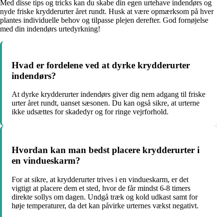
Med disse tips og tricks kan du skabe din egen urtehave indendørs og
nyde friske krydderurter året rundt. Husk at være opmærksom på hver
plantes individuelle behov og tilpasse plejen derefter. God fornøjelse
med din indendørs urtedyrkning!
Hvad er fordelene ved at dyrke krydderurter
indendørs?
At dyrke krydderurter indendørs giver dig nem adgang til friske
urter året rundt, uanset sæsonen. Du kan også sikre, at urterne
ikke udsættes for skadedyr og for ringe vejrforhold.
Hvordan kan man bedst placere krydderurter i
en vindueskarm?
For at sikre, at krydderurter trives i en vindueskarm, er det
vigtigt at placere dem et sted, hvor de får mindst 6-8 timers
direkte sollys om dagen. Undgå træk og kold udkast samt for
høje temperaturer, da det kan påvirke urternes vækst negativt.