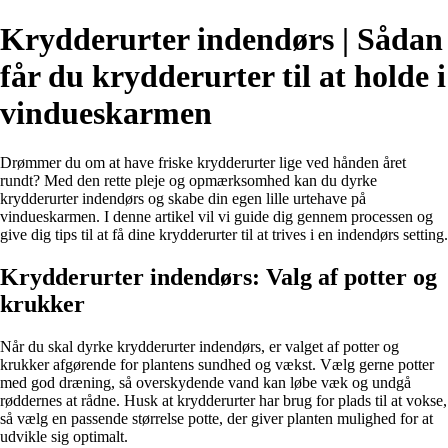
Krydderurter indendørs | Sådan
får du krydderurter til at holde i
vindueskarmen
Drømmer du om at have friske krydderurter lige ved hånden året
rundt? Med den rette pleje og opmærksomhed kan du dyrke
krydderurter indendørs og skabe din egen lille urtehave på
vindueskarmen. I denne artikel vil vi guide dig gennem processen og
give dig tips til at få dine krydderurter til at trives i en indendørs setting.
Krydderurter indendørs: Valg af potter og
krukker
Når du skal dyrke krydderurter indendørs, er valget af potter og
krukker afgørende for plantens sundhed og vækst. Vælg gerne potter
med god dræning, så overskydende vand kan løbe væk og undgå
røddernes at rådne. Husk at krydderurter har brug for plads til at vokse,
så vælg en passende størrelse potte, der giver planten mulighed for at
udvikle sig optimalt.