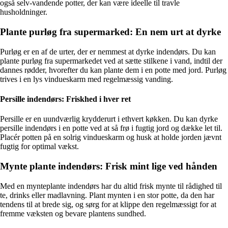
også selv-vandende potter, der kan være ideelle til travle
husholdninger.
Plante purløg fra supermarked: En nem urt at dyrke
Purløg er en af de urter, der er nemmest at dyrke indendørs. Du kan
plante purløg fra supermarkedet ved at sætte stilkene i vand, indtil der
dannes rødder, hvorefter du kan plante dem i en potte med jord. Purløg
trives i en lys vindueskarm med regelmæssig vanding.
Persille indendørs: Friskhed i hver ret
Persille er en uundværlig krydderurt i ethvert køkken. Du kan dyrke
persille indendørs i en potte ved at så frø i fugtig jord og dække let til.
Placér potten på en solrig vindueskarm og husk at holde jorden jævnt
fugtig for optimal vækst.
Mynte plante indendørs: Frisk mint lige ved hånden
Med en mynteplante indendørs har du altid frisk mynte til rådighed til
te, drinks eller madlavning. Plant mynten i en stor potte, da den har
tendens til at brede sig, og sørg for at klippe den regelmæssigt for at
fremme væksten og bevare plantens sundhed.