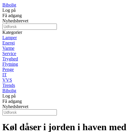
Bibolig
Log på
Få adgang
Nyhedsbrevet
Kategorier
Lamper
Energi
Varme
Service
Tryghed
Flytning
Penge
IT
VVS
Trends
Bibolig
Log på
Få adgang
Nyhedsbrevet
Køl dåser i jorden i haven med