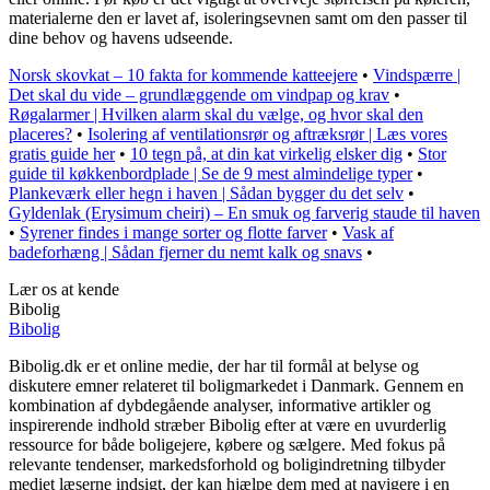
materialerne den er lavet af, isoleringsevnen samt om den passer til
dine behov og havens udseende.
Norsk skovkat – 10 fakta for kommende katteejere
•
Vindspærre |
Det skal du vide – grundlæggende om vindpap og krav
•
Røgalarmer | Hvilken alarm skal du vælge, og hvor skal den
placeres?
•
Isolering af ventilationsrør og aftræksrør | Læs vores
gratis guide her
•
10 tegn på, at din kat virkelig elsker dig
•
Stor
guide til køkkenbordplade | Se de 9 mest almindelige typer
•
Plankeværk eller hegn i haven | Sådan bygger du det selv
•
Gyldenlak (Erysimum cheiri) – En smuk og farverig staude til haven
•
Syrener findes i mange sorter og flotte farver
•
Vask af
badeforhæng | Sådan fjerner du nemt kalk og snavs
•
Lær os at kende
Bibolig
Bibolig
Bibolig.dk er et online medie, der har til formål at belyse og
diskutere emner relateret til boligmarkedet i Danmark. Gennem en
kombination af dybdegående analyser, informative artikler og
inspirerende indhold stræber Bibolig efter at være en uvurderlig
ressource for både boligejere, købere og sælgere. Med fokus på
relevante tendenser, markedsforhold og boligindretning tilbyder
mediet læserne indsigt, der kan hjælpe dem med at navigere i en