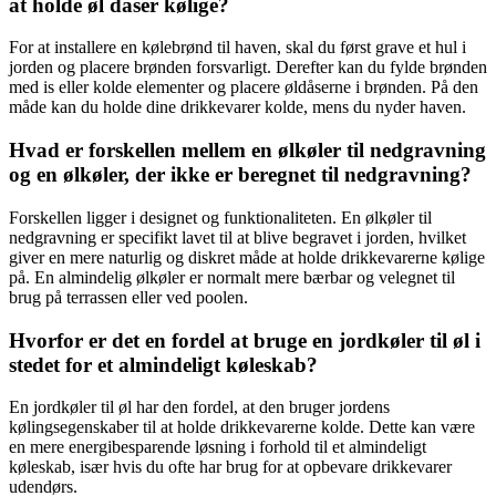
at holde øl dåser kølige?
For at installere en kølebrønd til haven, skal du først grave et hul i
jorden og placere brønden forsvarligt. Derefter kan du fylde brønden
med is eller kolde elementer og placere øldåserne i brønden. På den
måde kan du holde dine drikkevarer kolde, mens du nyder haven.
Hvad er forskellen mellem en ølkøler til nedgravning
og en ølkøler, der ikke er beregnet til nedgravning?
Forskellen ligger i designet og funktionaliteten. En ølkøler til
nedgravning er specifikt lavet til at blive begravet i jorden, hvilket
giver en mere naturlig og diskret måde at holde drikkevarerne kølige
på. En almindelig ølkøler er normalt mere bærbar og velegnet til
brug på terrassen eller ved poolen.
Hvorfor er det en fordel at bruge en jordkøler til øl i
stedet for et almindeligt køleskab?
En jordkøler til øl har den fordel, at den bruger jordens
kølingsegenskaber til at holde drikkevarerne kolde. Dette kan være
en mere energibesparende løsning i forhold til et almindeligt
køleskab, især hvis du ofte har brug for at opbevare drikkevarer
udendørs.