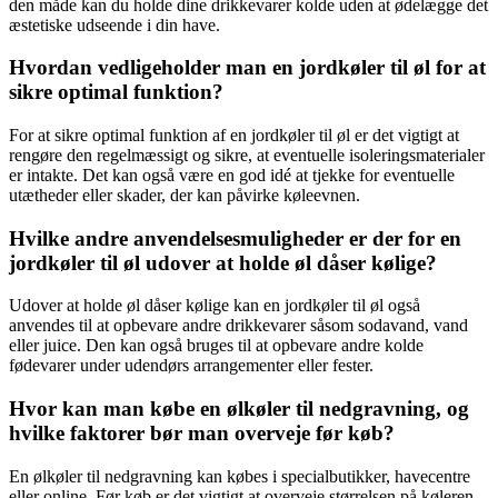
den måde kan du holde dine drikkevarer kolde uden at ødelægge det
æstetiske udseende i din have.
Hvordan vedligeholder man en jordkøler til øl for at
sikre optimal funktion?
For at sikre optimal funktion af en jordkøler til øl er det vigtigt at
rengøre den regelmæssigt og sikre, at eventuelle isoleringsmaterialer
er intakte. Det kan også være en god idé at tjekke for eventuelle
utætheder eller skader, der kan påvirke køleevnen.
Hvilke andre anvendelsesmuligheder er der for en
jordkøler til øl udover at holde øl dåser kølige?
Udover at holde øl dåser kølige kan en jordkøler til øl også
anvendes til at opbevare andre drikkevarer såsom sodavand, vand
eller juice. Den kan også bruges til at opbevare andre kolde
fødevarer under udendørs arrangementer eller fester.
Hvor kan man købe en ølkøler til nedgravning, og
hvilke faktorer bør man overveje før køb?
En ølkøler til nedgravning kan købes i specialbutikker, havecentre
eller online. Før køb er det vigtigt at overveje størrelsen på køleren,