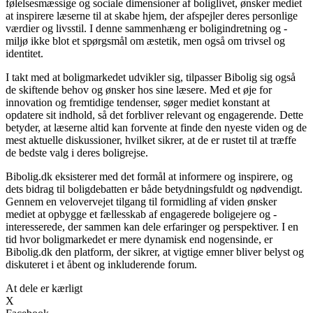
følelsesmæssige og sociale dimensioner af boliglivet, ønsker mediet
at inspirere læserne til at skabe hjem, der afspejler deres personlige
værdier og livsstil. I denne sammenhæng er boligindretning og -
miljø ikke blot et spørgsmål om æstetik, men også om trivsel og
identitet.
I takt med at boligmarkedet udvikler sig, tilpasser Bibolig sig også
de skiftende behov og ønsker hos sine læsere. Med et øje for
innovation og fremtidige tendenser, søger mediet konstant at
opdatere sit indhold, så det forbliver relevant og engagerende. Dette
betyder, at læserne altid kan forvente at finde den nyeste viden og de
mest aktuelle diskussioner, hvilket sikrer, at de er rustet til at træffe
de bedste valg i deres boligrejse.
Bibolig.dk eksisterer med det formål at informere og inspirere, og
dets bidrag til boligdebatten er både betydningsfuldt og nødvendigt.
Gennem en velovervejet tilgang til formidling af viden ønsker
mediet at opbygge et fællesskab af engagerede boligejere og -
interesserede, der sammen kan dele erfaringer og perspektiver. I en
tid hvor boligmarkedet er mere dynamisk end nogensinde, er
Bibolig.dk den platform, der sikrer, at vigtige emner bliver belyst og
diskuteret i et åbent og inkluderende forum.
At dele er kærligt
X