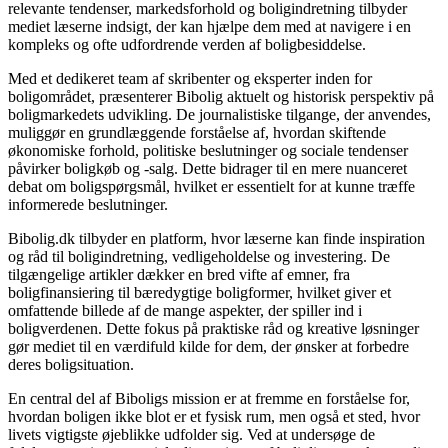
relevante tendenser, markedsforhold og boligindretning tilbyder
mediet læserne indsigt, der kan hjælpe dem med at navigere i en
kompleks og ofte udfordrende verden af boligbesiddelse.
Med et dedikeret team af skribenter og eksperter inden for
boligområdet, præsenterer Bibolig aktuelt og historisk perspektiv på
boligmarkedets udvikling. De journalistiske tilgange, der anvendes,
muliggør en grundlæggende forståelse af, hvordan skiftende
økonomiske forhold, politiske beslutninger og sociale tendenser
påvirker boligkøb og -salg. Dette bidrager til en mere nuanceret
debat om boligspørgsmål, hvilket er essentielt for at kunne træffe
informerede beslutninger.
Bibolig.dk tilbyder en platform, hvor læserne kan finde inspiration
og råd til boligindretning, vedligeholdelse og investering. De
tilgængelige artikler dækker en bred vifte af emner, fra
boligfinansiering til bæredygtige boligformer, hvilket giver et
omfattende billede af de mange aspekter, der spiller ind i
boligverdenen. Dette fokus på praktiske råd og kreative løsninger
gør mediet til en værdifuld kilde for dem, der ønsker at forbedre
deres boligsituation.
En central del af Biboligs mission er at fremme en forståelse for,
hvordan boligen ikke blot er et fysisk rum, men også et sted, hvor
livets vigtigste øjeblikke udfolder sig. Ved at undersøge de