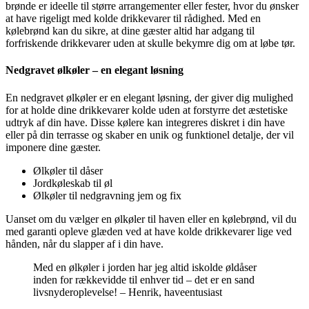
brønde er ideelle til større arrangementer eller fester, hvor du ønsker
at have rigeligt med kolde drikkevarer til rådighed. Med en
kølebrønd kan du sikre, at dine gæster altid har adgang til
forfriskende drikkevarer uden at skulle bekymre dig om at løbe tør.
Nedgravet ølkøler – en elegant løsning
En nedgravet ølkøler er en elegant løsning, der giver dig mulighed
for at holde dine drikkevarer kolde uden at forstyrre det æstetiske
udtryk af din have. Disse kølere kan integreres diskret i din have
eller på din terrasse og skaber en unik og funktionel detalje, der vil
imponere dine gæster.
Ølkøler til dåser
Jordkøleskab til øl
Ølkøler til nedgravning jem og fix
Uanset om du vælger en ølkøler til haven eller en kølebrønd, vil du
med garanti opleve glæden ved at have kolde drikkevarer lige ved
hånden, når du slapper af i din have.
Med en ølkøler i jorden har jeg altid iskolde øldåser
inden for rækkevidde til enhver tid – det er en sand
livsnyderoplevelse! – Henrik, haveentusiast