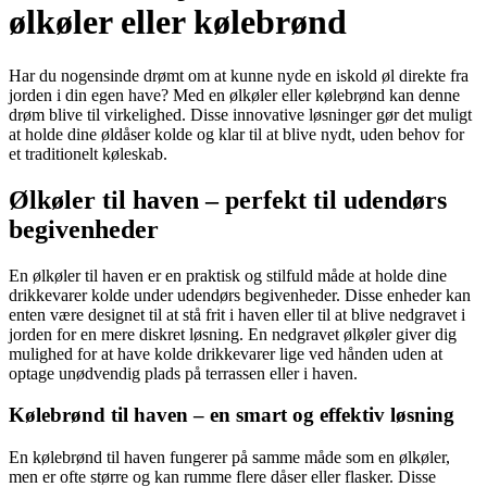
ølkøler eller kølebrønd
Har du nogensinde drømt om at kunne nyde en iskold øl direkte fra
jorden i din egen have? Med en ølkøler eller kølebrønd kan denne
drøm blive til virkelighed. Disse innovative løsninger gør det muligt
at holde dine øldåser kolde og klar til at blive nydt, uden behov for
et traditionelt køleskab.
Ølkøler til haven – perfekt til udendørs
begivenheder
En ølkøler til haven er en praktisk og stilfuld måde at holde dine
drikkevarer kolde under udendørs begivenheder. Disse enheder kan
enten være designet til at stå frit i haven eller til at blive nedgravet i
jorden for en mere diskret løsning. En nedgravet ølkøler giver dig
mulighed for at have kolde drikkevarer lige ved hånden uden at
optage unødvendig plads på terrassen eller i haven.
Kølebrønd til haven – en smart og effektiv løsning
En kølebrønd til haven fungerer på samme måde som en ølkøler,
men er ofte større og kan rumme flere dåser eller flasker. Disse