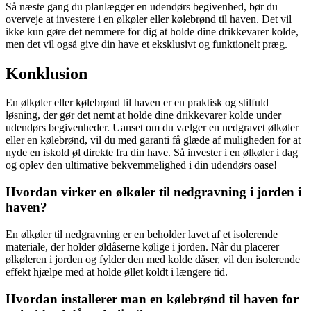
Så næste gang du planlægger en udendørs begivenhed, bør du
overveje at investere i en ølkøler eller kølebrønd til haven. Det vil
ikke kun gøre det nemmere for dig at holde dine drikkevarer kolde,
men det vil også give din have et eksklusivt og funktionelt præg.
Konklusion
En ølkøler eller kølebrønd til haven er en praktisk og stilfuld
løsning, der gør det nemt at holde dine drikkevarer kolde under
udendørs begivenheder. Uanset om du vælger en nedgravet ølkøler
eller en kølebrønd, vil du med garanti få glæde af muligheden for at
nyde en iskold øl direkte fra din have. Så invester i en ølkøler i dag
og oplev den ultimative bekvemmelighed i din udendørs oase!
Hvordan virker en ølkøler til nedgravning i jorden i
haven?
En ølkøler til nedgravning er en beholder lavet af et isolerende
materiale, der holder øldåserne kølige i jorden. Når du placerer
ølkøleren i jorden og fylder den med kolde dåser, vil den isolerende
effekt hjælpe med at holde øllet koldt i længere tid.
Hvordan installerer man en kølebrønd til haven for