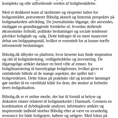
kompleks og ofte udfordrende verden af boligbesiddelse.
Med et dedikeret team af skribenter og eksperter inden for
boligområdet, præsenterer Bibolig aktuelt og historisk perspektiv på
boligmarkedets udvikling. De journalistiske tilgange, der anvendes,
muliggør en grundlæggende forståelse af, hvordan skiftende
økonomiske forhold, politiske beslutninger og sociale tendenser
påvirker boligkøb og -salg. Dette bidrager til en mere nuanceret
debat om boligspørgsmål, hvilket er essentielt for at kunne træffe
informerede beslutninger.
Bibolig.dk tilbyder en platform, hvor læserne kan finde inspiration
og råd til boligindretning, vedligeholdelse og investering. De
tilgængelige artikler dækker en bred vifte af emner, fra
boligfinansiering til bæredygtige boligformer, hvilket giver et
omfattende billede af de mange aspekter, der spiller ind i
boligverdenen. Dette fokus på praktiske råd og kreative løsninger
gør mediet til en værdifuld kilde for dem, der ønsker at forbedre
deres boligsituation.
Bibolig.dk er et online medie, der har til formål at belyse og
diskutere emner relateret til boligmarkedet i Danmark. Gennem en
kombination af dybdegående analyser, informative artikler og
inspirerende indhold stræber Bibolig efter at være en uvurderlig
ressource for både boligejere, købere og sælgere. Med fokus på