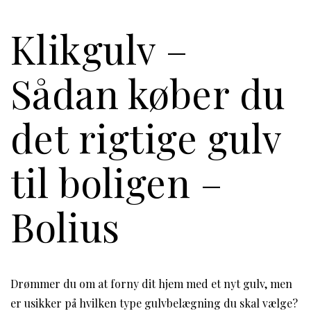
Klikgulv –
Sådan køber du
det rigtige gulv
til boligen –
Bolius
Drømmer du om at forny dit hjem med et nyt gulv, men
er usikker på hvilken type gulvbelægning du skal vælge?