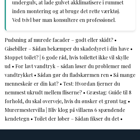
undergulv, at lade gulvet akklimatisere i rummet
inden montering og at bruge det rette værktøj.
Ved tvivl bør man konsultere en professionel.
Pudsning af murede facader – godt eller skidt?
•
Gåsebiller – Sådan bekæmper du skadedyret i din have
•
Stoppet toilet? | 6 gode råd, hvis toilettet ikke vil skylle
ud
•
For lavt vandtryk – sådan løser du problemer med
vandtrykket
•
Sådan gør du fladskærmen ren
•
Så mange
menneskeår er din kat?
•
Test: Hvordan fjerner du
nemmest ukrudt mellem fliserne?
•
Græstag: Guide til 8
forhold, du skal overveje, hvis du ønsker et grønt tag
•
Murermestervilla | Bliv klog på villaens 6 spændende
kendetegn
•
Toilet der løber – Sådan fikser du det
•