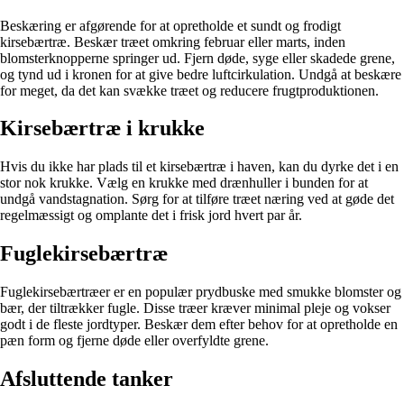
Beskæring er afgørende for at opretholde et sundt og frodigt
kirsebærtræ. Beskær træet omkring februar eller marts, inden
blomsterknopperne springer ud. Fjern døde, syge eller skadede grene,
og tynd ud i kronen for at give bedre luftcirkulation. Undgå at beskære
for meget, da det kan svække træet og reducere frugtproduktionen.
Kirsebærtræ i krukke
Hvis du ikke har plads til et kirsebærtræ i haven, kan du dyrke det i en
stor nok krukke. Vælg en krukke med drænhuller i bunden for at
undgå vandstagnation. Sørg for at tilføre træet næring ved at gøde det
regelmæssigt og omplante det i frisk jord hvert par år.
Fuglekirsebærtræ
Fuglekirsebærtræer er en populær prydbuske med smukke blomster og
bær, der tiltrækker fugle. Disse træer kræver minimal pleje og vokser
godt i de fleste jordtyper. Beskær dem efter behov for at opretholde en
pæn form og fjerne døde eller overfyldte grene.
Afsluttende tanker