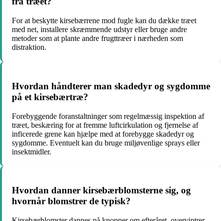
fra træet?
For at beskytte kirsebærrene mod fugle kan du dække træet
med net, installere skræmmende udstyr eller bruge andre
metoder som at plante andre frugttræer i nærheden som
distraktion.
Hvordan håndterer man skadedyr og sygdomme
på et kirsebærtræ?
Forebyggende foranstaltninger som regelmæssig inspektion af
træet, beskæring for at fremme luftcirkulation og fjernelse af
inficerede grene kan hjælpe med at forebygge skadedyr og
sygdomme. Eventuelt kan du bruge miljøvenlige sprays eller
insektmidler.
Hvordan danner kirsebærblomsterne sig, og
hvornår blomstrer de typisk?
Kirsebærblomster dannes på knopper om efteråret, overvintrer