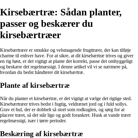
Kirsebærtræ: Sådan planter,
passer og beskærer du
kirsebærtræer
Kirsebærtræer er smukke og velsmagende frugttræer, der kan tilføje
charme til enhver have. For at sikre, at dit kirsebærtræ trives og giver
en rig høst, er det vigtigt at plante det korrekt, passe det omhyggeligt
og beskære det regelmæssigt. I denne artikel vil vi se nærmere på,
hvordan du bedst håndterer dit kirsebærtræ.
Plante af kirsebærtræ
Når du planter et kirsebærtræ, er det vigtigt at vælge det rigtige sted.
Kirsebærtræer trives bedst i fugtig, veldrænet jord og i fuld sollys.
Grav et hul, der er dobbelt så stort som rodkuglen, og sørg for at
placere træet, så det står lige og godt forankret. Husk at vande træet
regelmæssigt, især i tørre perioder.
Beskæring af kirsebærtræ