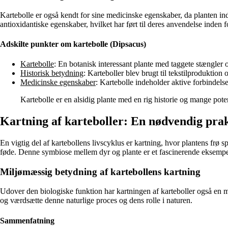
Kartebolle er også kendt for sine medicinske egenskaber, da planten ind
antioxidantiske egenskaber, hvilket har ført til deres anvendelse inden 
Adskilte punkter om kartebolle (Dipsacus)
Kartebolle
: En botanisk interessant plante med taggete stængler 
Historisk betydning
: Karteboller blev brugt til tekstilproduktion
Medicinske egenskaber
: Kartebolle indeholder aktive forbindel
Kartebolle er en alsidig plante med en rig historie og mange pot
Kartning af karteboller: En nødvendig prak
En vigtig del af kartebollens livscyklus er kartning, hvor plantens frø sp
føde. Denne symbiose mellem dyr og plante er et fascinerende eksempe
Miljømæssig betydning af kartebollens kartning
Udover den biologiske funktion har kartningen af karteboller også en milj
og værdsætte denne naturlige proces og dens rolle i naturen.
Sammenfatning