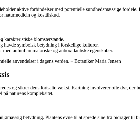
eholder aktive forbindelser med potentielle sundhedsmæssige fordele. Ek
for naturmedicin og kosttilskud.
og karakteristiske blomsterstande.
 og havde symbolsk betydning i forskellige kulturer.
ser med antiinflammatoriske og antioxidantiske egenskaber.
entielle anvendelser i dagens verden. – Botaniker Maria Jensen
sis
redes og sikrer dens fortsatte vækst. Kartning involverer ofte dyr, der br
l på naturens kompleksitet.
ømæssig betydning. Plantens evne til at sprede sine frø bidrager til biod