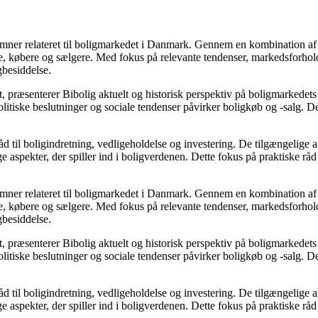
e emner relateret til boligmarkedet i Danmark. Gennem en kombination af
re, købere og sælgere. Med fokus på relevante tendenser, markedsforhold
gbesiddelse.
, præsenterer Bibolig aktuelt og historisk perspektiv på boligmarkedets
itiske beslutninger og sociale tendenser påvirker boligkøb og -salg. De
d til boligindretning, vedligeholdelse og investering. De tilgængelige ar
 aspekter, der spiller ind i boligverdenen. Dette fokus på praktiske råd
e emner relateret til boligmarkedet i Danmark. Gennem en kombination af
re, købere og sælgere. Med fokus på relevante tendenser, markedsforhold
gbesiddelse.
, præsenterer Bibolig aktuelt og historisk perspektiv på boligmarkedets
itiske beslutninger og sociale tendenser påvirker boligkøb og -salg. De
d til boligindretning, vedligeholdelse og investering. De tilgængelige ar
 aspekter, der spiller ind i boligverdenen. Dette fokus på praktiske råd