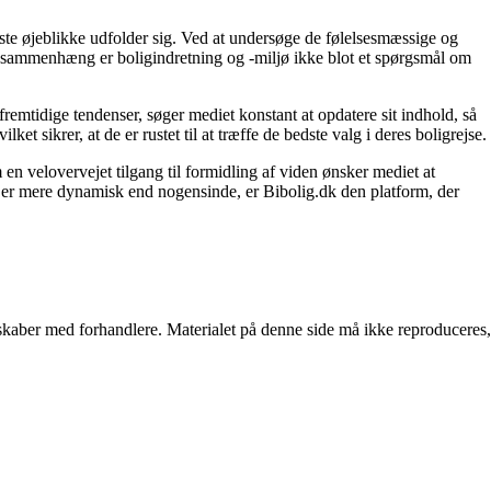
igste øjeblikke udfolder sig. Ved at undersøge de følelsesmæssige og
enne sammenhæng er boligindretning og -miljø ikke blot et spørgsmål om
fremtidige tendenser, søger mediet konstant at opdatere sit indhold, så
et sikrer, at de er rustet til at træffe de bedste valg i deres boligrejse.
en velovervejet tilgang til formidling af viden ønsker mediet at
t er mere dynamisk end nogensinde, er Bibolig.dk den platform, der
erskaber med forhandlere. Materialet på denne side må ikke reproduceres,