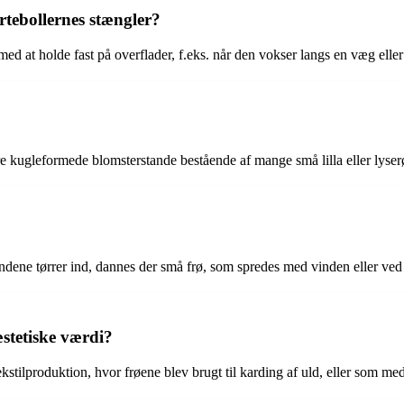
tebollernes stængler?
ed at holde fast på overflader, f.eks. når den vokser langs en væg eller
e kugleformede blomsterstande bestående af mange små lilla eller lyser
ndene tørrer ind, dannes der små frø, som spredes med vinden eller ved 
stetiske værdi?
ekstilproduktion, hvor frøene blev brugt til karding af uld, eller som med