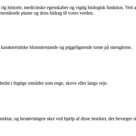
ig historie, medicinske egenskaber og vigtig biologisk funktion. Ved at
nestående plante og dens bidrag til vores verden.
e karakteristiske blomsterstande og piggelignende torne på stænglerne.
bedst i fugtige områder som enge, skove eller langs veje.
ektar, og bestøvningen sker ved hjælp af disse insekter, der bevæger sig