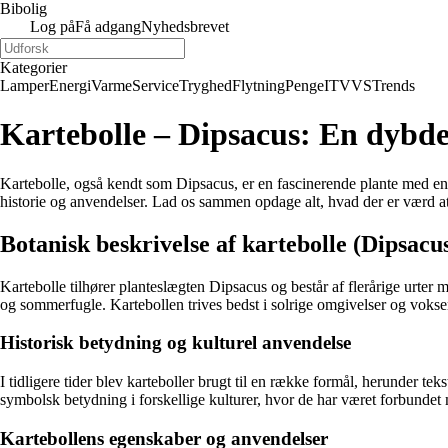
Bibolig
Log på
Få adgang
Nyhedsbrevet
Kategorier
Lamper
Energi
Varme
Service
Tryghed
Flytning
Penge
IT
VVS
Trends
Kartebolle – Dipsacus: En dybde
Kartebolle, også kendt som Dipsacus, er en fascinerende plante med en
historie og anvendelser. Lad os sammen opdage alt, hvad der er værd at
Botanisk beskrivelse af kartebolle (Dipsacu
Kartebolle tilhører planteslægten Dipsacus og består af flerårige urter 
og sommerfugle. Kartebollen trives bedst i solrige omgivelser og vokser
Historisk betydning og kulturel anvendelse
I tidligere tider blev karteboller brugt til en række formål, herunder te
symbolsk betydning i forskellige kulturer, hvor de har været forbundet
Kartebollens egenskaber og anvendelser