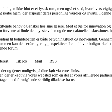
an boligen ikke blot er et fysisk rum, men også et sted, hvor livets vigt
l at skabe hjem, der afspejler deres personlige værdier og livsstil. I d
skiftende behov og ønsker hos sine læsere. Med et øje for innovation og 
 forvente at finde den nyeste viden og de mest aktuelle diskussioner, hvilk
 bidrag til boligdebatten er både betydningsfuldt og nødvendigt. Gennem 
sammen kan dele erfaringer og perspektiver. I en tid hvor boligmarkede
erende forum.
terest
TikTok
Mail
RSS
er og tjener muligvis på dine køb via vores links.
ter, der er købt via vores websted som en del af vores affilierede partn
tagen med forudgående skriftlig tilladelse fra os.