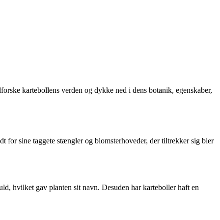
dforske kartebollens verden og dykke ned i dens botanik, egenskaber,
t for sine taggete stængler og blomsterhoveder, der tiltrekker sig bier
 uld, hvilket gav planten sit navn. Desuden har karteboller haft en