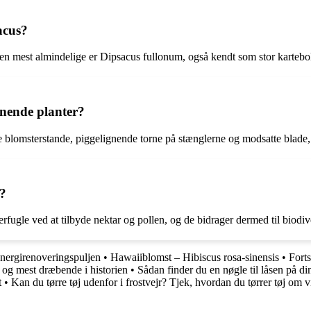
acus?
 den mest almindelige er Dipsacus fullonum, også kendt som stor kartebol
gnende planter?
de blomsterstande, piggelignende torne på stænglerne og modsatte blade,
t?
merfugle ved at tilbyde nektar og pollen, og de bidrager dermed til biodi
nergirenoveringspuljen
•
Hawaiiblomst – Hibiscus rosa-sinensis
•
Forts
 og mest dræbende i historien
•
Sådan finder du en nøgle til låsen på d
t
•
Kan du tørre tøj udenfor i frostvejr? Tjek, hvordan du tørrer tøj om v