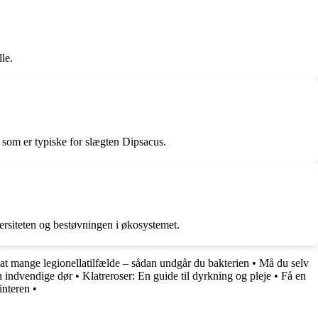
le.
 som er typiske for slægten Dipsacus.
versiteten og bestøvningen i økosystemet.
at mange legionellatilfælde – sådan undgår du bakterien
•
Må du selv
in indvendige dør
•
Klatreroser: En guide til dyrkning og pleje
•
Få en
interen
•