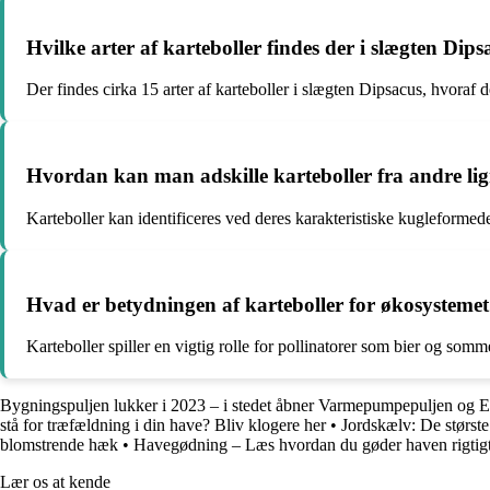
Hvilke arter af karteboller findes der i slægten Dips
Der findes cirka 15 arter af karteboller i slægten Dipsacus, hvoraf
Hvordan kan man adskille karteboller fra andre li
Karteboller kan identificeres ved deres karakteristiske kugleforme
Hvad er betydningen af karteboller for økosysteme
Karteboller spiller en vigtig rolle for pollinatorer som bier og som
Bygningspuljen lukker i 2023 – i stedet åbner Varmepumpepuljen og E
stå for træfældning i din have? Bliv klogere her
•
Jordskælv: De største
blomstrende hæk
•
Havegødning – Læs hvordan du gøder haven rigtig
Lær os at kende