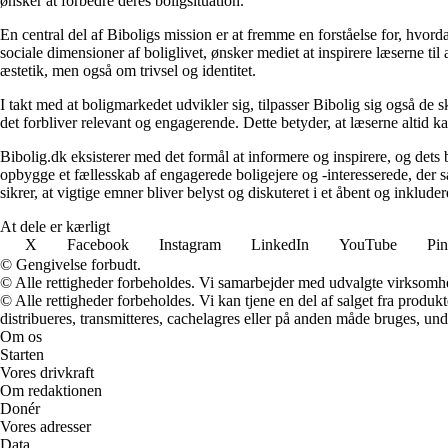
ønsker at forbedre deres boligsituation.
En central del af Biboligs mission er at fremme en forståelse for, hvord
sociale dimensioner af boliglivet, ønsker mediet at inspirere læserne ti
æstetik, men også om trivsel og identitet.
I takt med at boligmarkedet udvikler sig, tilpasser Bibolig sig også de 
det forbliver relevant og engagerende. Dette betyder, at læserne altid kan
Bibolig.dk eksisterer med det formål at informere og inspirere, og dets
opbygge et fællesskab af engagerede boligejere og -interesserede, der 
sikrer, at vigtige emner bliver belyst og diskuteret i et åbent og inklud
At dele er kærligt
X
Facebook
Instagram
LinkedIn
YouTube
Pin
© Gengivelse forbudt.
© Alle rettigheder forbeholdes. Vi samarbejder med udvalgte virksomhed
© Alle rettigheder forbeholdes. Vi kan tjene en del af salget fra produk
distribueres, transmitteres, cachelagres eller på anden måde bruges, und
Om os
Starten
Vores drivkraft
Om redaktionen
Donér
Vores adresser
Data